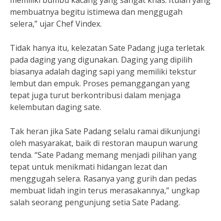
memiliki bumbu kacang yang sangat khas. Itulah yang
membuatnya begitu istimewa dan menggugah
selera,” ujar Chef Vindex.
Tidak hanya itu, kelezatan Sate Padang juga terletak
pada daging yang digunakan. Daging yang dipilih
biasanya adalah daging sapi yang memiliki tekstur
lembut dan empuk. Proses pemanggangan yang
tepat juga turut berkontribusi dalam menjaga
kelembutan daging sate.
Tak heran jika Sate Padang selalu ramai dikunjungi
oleh masyarakat, baik di restoran maupun warung
tenda. “Sate Padang memang menjadi pilihan yang
tepat untuk menikmati hidangan lezat dan
menggugah selera. Rasanya yang gurih dan pedas
membuat lidah ingin terus merasakannya,” ungkap
salah seorang pengunjung setia Sate Padang.