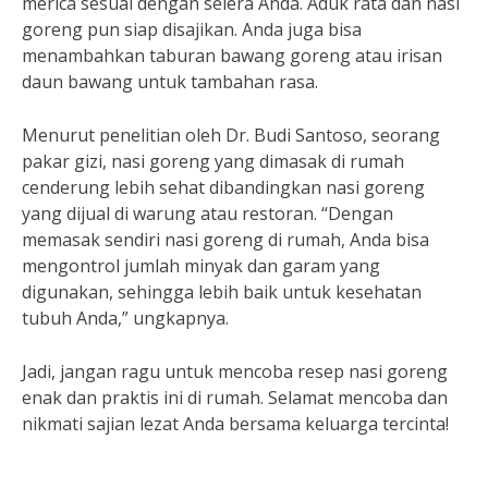
merica sesuai dengan selera Anda. Aduk rata dan nasi
goreng pun siap disajikan. Anda juga bisa
menambahkan taburan bawang goreng atau irisan
daun bawang untuk tambahan rasa.
Menurut penelitian oleh Dr. Budi Santoso, seorang
pakar gizi, nasi goreng yang dimasak di rumah
cenderung lebih sehat dibandingkan nasi goreng
yang dijual di warung atau restoran. “Dengan
memasak sendiri nasi goreng di rumah, Anda bisa
mengontrol jumlah minyak dan garam yang
digunakan, sehingga lebih baik untuk kesehatan
tubuh Anda,” ungkapnya.
Jadi, jangan ragu untuk mencoba resep nasi goreng
enak dan praktis ini di rumah. Selamat mencoba dan
nikmati sajian lezat Anda bersama keluarga tercinta!