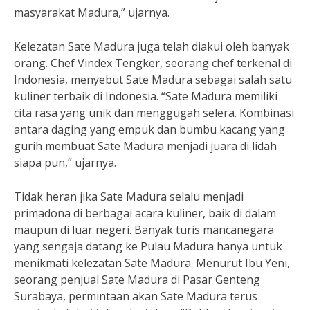
masyarakat Madura,” ujarnya.
Kelezatan Sate Madura juga telah diakui oleh banyak
orang. Chef Vindex Tengker, seorang chef terkenal di
Indonesia, menyebut Sate Madura sebagai salah satu
kuliner terbaik di Indonesia. “Sate Madura memiliki
cita rasa yang unik dan menggugah selera. Kombinasi
antara daging yang empuk dan bumbu kacang yang
gurih membuat Sate Madura menjadi juara di lidah
siapa pun,” ujarnya.
Tidak heran jika Sate Madura selalu menjadi
primadona di berbagai acara kuliner, baik di dalam
maupun di luar negeri. Banyak turis mancanegara
yang sengaja datang ke Pulau Madura hanya untuk
menikmati kelezatan Sate Madura. Menurut Ibu Yeni,
seorang penjual Sate Madura di Pasar Genteng
Surabaya, permintaan akan Sate Madura terus