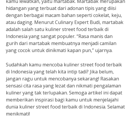
kamu lewatkan, yaitu martabak. Martabak merupakan
hidangan yang terbuat dari adonan tipis yang diisi
dengan berbagai macam bahan seperti cokelat, keju,
atau daging. Menurut Culinary Expert Budi, martabak
adalah salah satu kuliner street food terbaik di
Indonesia yang sangat populer. “Rasa manis dan
gurih dari martabak membuatnya menjadi camilan
yang cocok untuk dinikmati kapan pun,” ujarnya.
Sudahkah kamu mencoba kuliner street food terbaik
di Indonesia yang telah kita intip tadi? Jika belum,
jangan ragu untuk mencobanya sekarang! Rasakan
sensasi cita rasa yang lezat dan nikmati pengalaman
kuliner yang tak terlupakan. Semoga artikel ini dapat
memberikan inspirasi bagi kamu untuk menjelajahi
dunia kuliner street food terbaik di Indonesia. Selamat
menikmati!