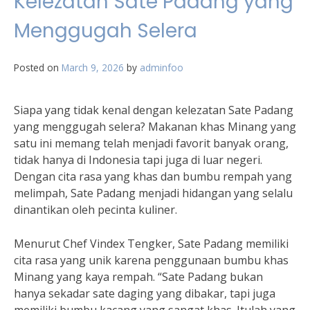
Kelezatan Sate Padang yang
Menggugah Selera
Posted on
March 9, 2026
by
adminfoo
Siapa yang tidak kenal dengan kelezatan Sate Padang
yang menggugah selera? Makanan khas Minang yang
satu ini memang telah menjadi favorit banyak orang,
tidak hanya di Indonesia tapi juga di luar negeri.
Dengan cita rasa yang khas dan bumbu rempah yang
melimpah, Sate Padang menjadi hidangan yang selalu
dinantikan oleh pecinta kuliner.
Menurut Chef Vindex Tengker, Sate Padang memiliki
cita rasa yang unik karena penggunaan bumbu khas
Minang yang kaya rempah. “Sate Padang bukan
hanya sekadar sate daging yang dibakar, tapi juga