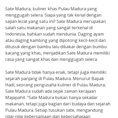
Sate Madura, kuliner khas Pulau Madura yang
menggugah selera. Siapa yang tak kenal dengan
sajian lezat yang satu ini? Sate Madura merupakan
salah satu makanan yang sangat terkenal di
Indonesia, bahkan sudah mendunia. Daging ayam
atau daging kambing yang dipotong kecil-kecil dan
ditusuk dengan bambu lalu dibakar dengan bumbu
kacang yang khas, menjadikan Sate Madura memiliki
rasa yang sangat khas dan menggugah selera.
Sate Madura tidak hanya enak, tetapi juga memiliki
sejarah panjang di Pulau Madura. Menurut Bapak
Hadi, seorang pengusaha kuliner di Pulau Madura,
Sate Madura sudah ada sejak zaman kerajaan
Majapahit. “Sate Madura bukan hanya sekadar
makanan, tetapi juga bagian dari budaya dan sejarah
Pulau Madura. Setiap tusukan sate, mengandung
nilai-nilai kebersamaan dan kebersahajaan