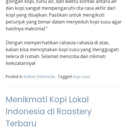
gilingan kopi, suhu air, dan waktu kontak antara air
dan kopi sangat mempengaruhi cita rasa akhir dari
kopi yang disajikan. Pastikan untuk mengikuti
petunjuk yang benar dalam menyeduh kopi susu agar
hasilnya maksimal.”
Dengan memperhatikan rahasia-rahasia di atas,
kalian bisa menciptakan kopi susu yang menggugah
selera di rumah. Selamat mencoba dan nikmati
kelezatannya!
Posted in
Kuliner Indonesia
Tagged
kopi susu
Menikmati Kopi Lokal
Indonesia di Roastery
Terbaru