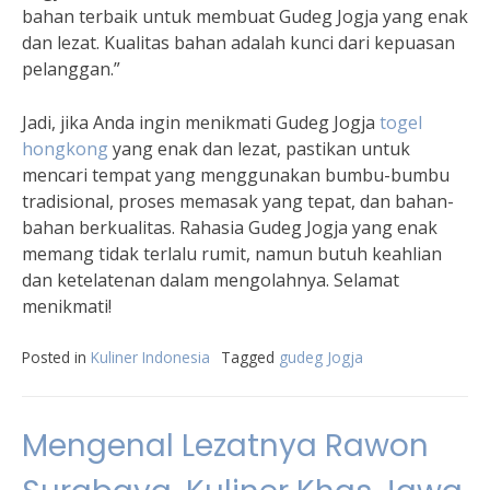
bahan terbaik untuk membuat Gudeg Jogja yang enak
dan lezat. Kualitas bahan adalah kunci dari kepuasan
pelanggan.”
Jadi, jika Anda ingin menikmati Gudeg Jogja
togel
hongkong
yang enak dan lezat, pastikan untuk
mencari tempat yang menggunakan bumbu-bumbu
tradisional, proses memasak yang tepat, dan bahan-
bahan berkualitas. Rahasia Gudeg Jogja yang enak
memang tidak terlalu rumit, namun butuh keahlian
dan ketelatenan dalam mengolahnya. Selamat
menikmati!
Posted in
Kuliner Indonesia
Tagged
gudeg Jogja
Mengenal Lezatnya Rawon