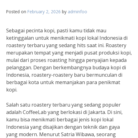
Posted on
February 2, 2026
by
adminfoo
Sebagai pecinta kopi, pasti kamu tidak mau
ketinggalan untuk menikmati kopi lokal Indonesia di
roastery terbaru yang sedang hits saat ini. Roastery
merupakan tempat yang menjadi pusat produksi kopi,
mulai dari proses roasting hingga penyajian kepada
pelanggan. Dengan berkembangnya budaya kopi di
Indonesia, roastery-roastery baru bermunculan di
berbagai kota untuk memanjakan para penikmat
kopi.
Salah satu roastery terbaru yang sedang populer
adalah CoffeeLab yang berlokasi di Jakarta. Di sini,
kamu bisa menikmati berbagai jenis kopi lokal
Indonesia yang disajikan dengan teknik dan gaya
yang modern. Menurut Satria Wibawa, seorang