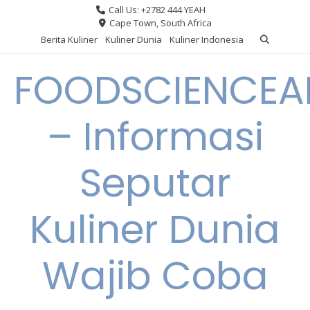
Skip
Call Us: +2782 444 YEAH
to
Cape Town, South Africa
content
Berita Kuliner
Kuliner Dunia
Kuliner Indonesia
FOODSCIENCE
– Informasi
Seputar
Kuliner Dunia
Wajib Coba