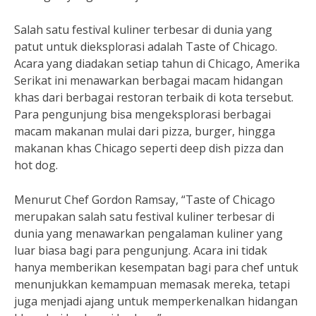
Salah satu festival kuliner terbesar di dunia yang
patut untuk dieksplorasi adalah Taste of Chicago.
Acara yang diadakan setiap tahun di Chicago, Amerika
Serikat ini menawarkan berbagai macam hidangan
khas dari berbagai restoran terbaik di kota tersebut.
Para pengunjung bisa mengeksplorasi berbagai
macam makanan mulai dari pizza, burger, hingga
makanan khas Chicago seperti deep dish pizza dan
hot dog.
Menurut Chef Gordon Ramsay, “Taste of Chicago
merupakan salah satu festival kuliner terbesar di
dunia yang menawarkan pengalaman kuliner yang
luar biasa bagi para pengunjung. Acara ini tidak
hanya memberikan kesempatan bagi para chef untuk
menunjukkan kemampuan memasak mereka, tetapi
juga menjadi ajang untuk memperkenalkan hidangan