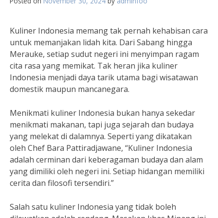
Posted on
November 30, 2024
by
adminfoo
Kuliner Indonesia memang tak pernah kehabisan cara
untuk memanjakan lidah kita. Dari Sabang hingga
Merauke, setiap sudut negeri ini menyimpan ragam
cita rasa yang memikat. Tak heran jika kuliner
Indonesia menjadi daya tarik utama bagi wisatawan
domestik maupun mancanegara.
Menikmati kuliner Indonesia bukan hanya sekedar
menikmati makanan, tapi juga sejarah dan budaya
yang melekat di dalamnya. Seperti yang dikatakan
oleh Chef Bara Pattiradjawane, “Kuliner Indonesia
adalah cerminan dari keberagaman budaya dan alam
yang dimiliki oleh negeri ini. Setiap hidangan memiliki
cerita dan filosofi tersendiri.”
Salah satu kuliner Indonesia yang tidak boleh