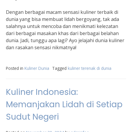
Dengan berbagai macam sensasi kuliner terbaik di
dunia yang bisa membuat lidah bergoyang, tak ada
salahnya untuk mencoba dan menikmati kelezatan
dari berbagai masakan khas dari berbagai belahan
dunia. Jadi, tunggu apa lagi? Ayo jelajahi dunia kuliner
dan rasakan sensasi nikmatnya!
Posted in
Kuliner Dunia
Tagged
kuliner terenak di dunia
Kuliner Indonesia:
Memanjakan Lidah di Setiap
Sudut Negeri