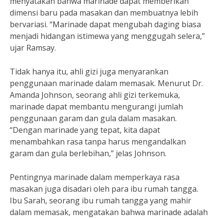
menyatakan bahwa marinade dapat memberikan
dimensi baru pada masakan dan membuatnya lebih
bervariasi. “Marinade dapat mengubah daging biasa
menjadi hidangan istimewa yang menggugah selera,”
ujar Ramsay.
Tidak hanya itu, ahli gizi juga menyarankan
penggunaan marinade dalam memasak. Menurut Dr.
Amanda Johnson, seorang ahli gizi terkemuka,
marinade dapat membantu mengurangi jumlah
penggunaan garam dan gula dalam masakan.
“Dengan marinade yang tepat, kita dapat
menambahkan rasa tanpa harus mengandalkan
garam dan gula berlebihan,” jelas Johnson.
Pentingnya marinade dalam memperkaya rasa
masakan juga disadari oleh para ibu rumah tangga.
Ibu Sarah, seorang ibu rumah tangga yang mahir
dalam memasak, mengatakan bahwa marinade adalah