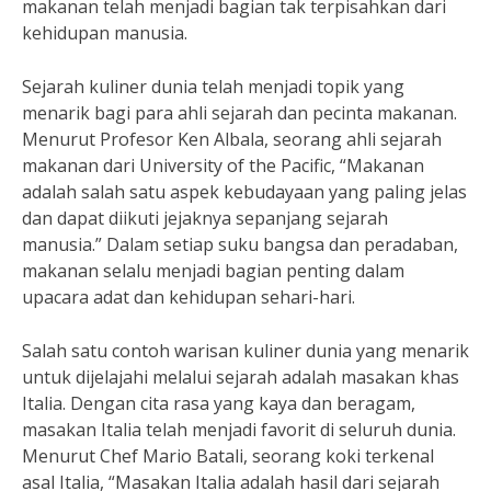
makanan telah menjadi bagian tak terpisahkan dari
kehidupan manusia.
Sejarah kuliner dunia telah menjadi topik yang
menarik bagi para ahli sejarah dan pecinta makanan.
Menurut Profesor Ken Albala, seorang ahli sejarah
makanan dari University of the Pacific, “Makanan
adalah salah satu aspek kebudayaan yang paling jelas
dan dapat diikuti jejaknya sepanjang sejarah
manusia.” Dalam setiap suku bangsa dan peradaban,
makanan selalu menjadi bagian penting dalam
upacara adat dan kehidupan sehari-hari.
Salah satu contoh warisan kuliner dunia yang menarik
untuk dijelajahi melalui sejarah adalah masakan khas
Italia. Dengan cita rasa yang kaya dan beragam,
masakan Italia telah menjadi favorit di seluruh dunia.
Menurut Chef Mario Batali, seorang koki terkenal
asal Italia, “Masakan Italia adalah hasil dari sejarah