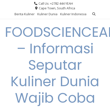
Skip
Call Us: +2782 444 YEAH
to
Cape Town, South Africa
content
Berita Kuliner
Kuliner Dunia
Kuliner Indonesia
FOODSCIENCE
– Informasi
Seputar
Kuliner Dunia
Wajib Coba