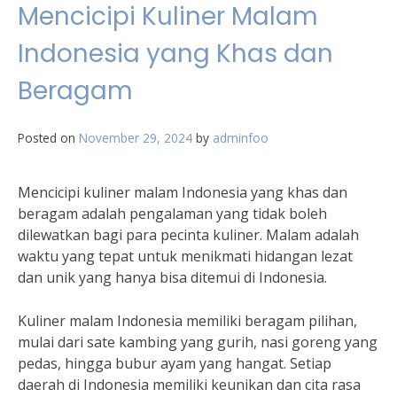
Mencicipi Kuliner Malam
Indonesia yang Khas dan
Beragam
Posted on
November 29, 2024
by
adminfoo
Mencicipi kuliner malam Indonesia yang khas dan
beragam adalah pengalaman yang tidak boleh
dilewatkan bagi para pecinta kuliner. Malam adalah
waktu yang tepat untuk menikmati hidangan lezat
dan unik yang hanya bisa ditemui di Indonesia.
Kuliner malam Indonesia memiliki beragam pilihan,
mulai dari sate kambing yang gurih, nasi goreng yang
pedas, hingga bubur ayam yang hangat. Setiap
daerah di Indonesia memiliki keunikan dan cita rasa