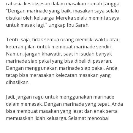
rahasia kesuksesan dalam masakan rumah tangga.
“Dengan marinade yang baik, masakan saya selalu
disukai oleh keluarga. Mereka selalu meminta saya
untuk masak lagi,” ungkap Ibu Sarah.
Tentu saja, tidak semua orang memiliki waktu atau
keterampilan untuk membuat marinade sendiri.
Namun, jangan khawatir, saat ini sudah banyak
marinade siap pakai yang bisa dibeli di pasaran.
Dengan menggunakan marinade siap pakai, Anda
tetap bisa merasakan kelezatan masakan yang
dihasilkan.
Jadi, jangan ragu untuk menggunakan marinade
dalam memasak. Dengan marinade yang tepat, Anda
bisa membuat masakan yang lezat dan enak serta
memuaskan lidah keluarga. Selamat mencoba!