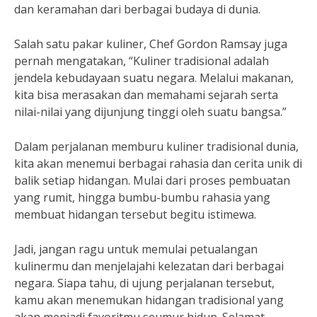
dan keramahan dari berbagai budaya di dunia.
Salah satu pakar kuliner, Chef Gordon Ramsay juga
pernah mengatakan, “Kuliner tradisional adalah
jendela kebudayaan suatu negara. Melalui makanan,
kita bisa merasakan dan memahami sejarah serta
nilai-nilai yang dijunjung tinggi oleh suatu bangsa.”
Dalam perjalanan memburu kuliner tradisional dunia,
kita akan menemui berbagai rahasia dan cerita unik di
balik setiap hidangan. Mulai dari proses pembuatan
yang rumit, hingga bumbu-bumbu rahasia yang
membuat hidangan tersebut begitu istimewa.
Jadi, jangan ragu untuk memulai petualangan
kulinermu dan menjelajahi kelezatan dari berbagai
negara. Siapa tahu, di ujung perjalanan tersebut,
kamu akan menemukan hidangan tradisional yang