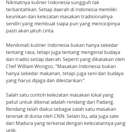
Nikmatnya kuliner Indonesia sungguh tak
terbantahkan. Setiap daerah di Indonesia memiliki
keunikan dan kelezatan masakan tradisionalnya
sendiri yang membuat siapa pun yang mencicipinya
pasti akan jatuh cinta.
Menikmati kuliner Indonesia bukan hanya sekedar
tentang rasa, tetapi juga tentang mengenal budaya
dan tradisi setiap daerah. Seperti yang dikatakan oleh
Chef William Wongso, “Masakan Indonesia bukan
hanya sekedar makanan, tetapi juga seni dan budaya
yang harus dijaga dan dilestarikan.”
Salah satu contoh kelezatan masakan lokal yang
patut untuk dikenal adalah rendang dari Padang.
Rendang telah diakui sebagai salah satu masakan
terenak di dunia oleh CNN. Selain itu, ada juga sate
dari Madura yang terkenal dengan kelezatannya yang
unik.