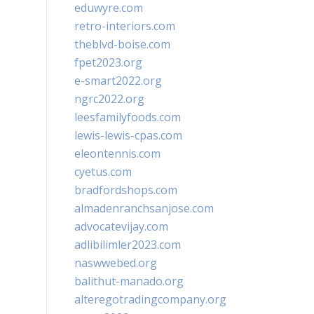
eduwyre.com
retro-interiors.com
theblvd-boise.com
fpet2023.org
e-smart2022.org
ngrc2022.org
leesfamilyfoods.com
lewis-lewis-cpas.com
eleontennis.com
cyetus.com
bradfordshops.com
almadenranchsanjose.com
advocatevijay.com
adlibilimler2023.com
naswwebed.org
balithut-manado.org
alteregotradingcompany.org