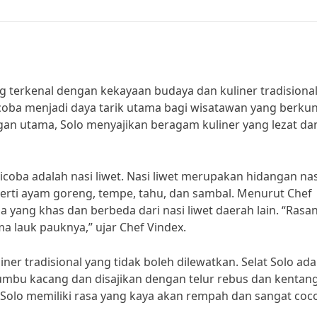
ng terkenal dengan kekayaan budaya dan kuliner tradisiona
dicoba menjadi daya tarik utama bagi wisatawan yang berku
ngan utama, Solo menyajikan beragam kuliner yang lezat da
 dicoba adalah nasi liwet. Nasi liwet merupakan hidangan nas
perti ayam goreng, tempe, tahu, dan sambal. Menurut Chef
asa yang khas dan berbeda dari nasi liwet daerah lain. “Rasa
a lauk pauknya,” ujar Chef Vindex.
liner tradisional yang tidak boleh dilewatkan. Selat Solo ada
mbu kacang dan disajikan dengan telur rebus dan kentang
t Solo memiliki rasa yang kaya akan rempah dan sangat coc