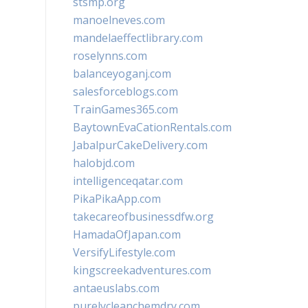
stsmp.org
manoelneves.com
mandelaeffectlibrary.com
roselynns.com
balanceyoganj.com
salesforceblogs.com
TrainGames365.com
BaytownEvaCationRentals.com
JabalpurCakeDelivery.com
halobjd.com
intelligenceqatar.com
PikaPikaApp.com
takecareofbusinessdfw.org
HamadaOfJapan.com
VersifyLifestyle.com
kingscreekadventures.com
antaeuslabs.com
purelycleanchemdry.com