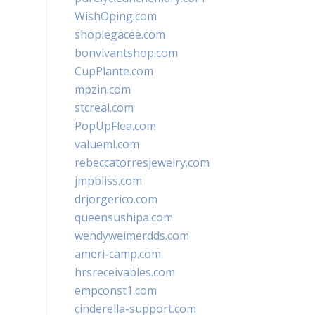
WishOping.com
shoplegacee.com
bonvivantshop.com
CupPlante.com
mpzin.com
stcreal.com
PopUpFlea.com
valueml.com
rebeccatorresjewelry.com
jmpbliss.com
drjorgerico.com
queensushipa.com
wendyweimerdds.com
ameri-camp.com
hrsreceivables.com
empconst1.com
cinderella-support.com