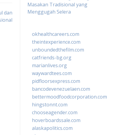
Masakan Tradisional yang
Menggugah Selera
ul dan
ional
okhealthcareers.com
theintexperience.com
unboundedthefilm.com
catfriends-bg.org
marianlives.org
waywardtees.com
pidfloorsexpress.com
bancodevenezuelaen.com
bettermoodfoodcorporation.com
hingstonnt.com
chooseagender.com
hoverboardssale.com
alaskapolitics.com