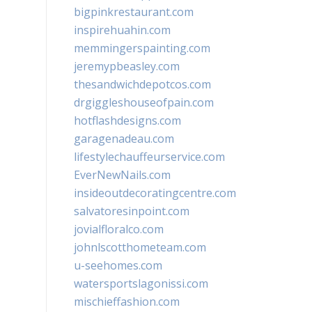
bigpinkrestaurant.com
inspirehuahin.com
memmingerspainting.com
jeremypbeasley.com
thesandwichdepotcos.com
drgiggleshouseofpain.com
hotflashdesigns.com
garagenadeau.com
lifestylechauffeurservice.com
EverNewNails.com
insideoutdecoratingcentre.com
salvatoresinpoint.com
jovialfloralco.com
johnlscotthometeam.com
u-seehomes.com
watersportslagonissi.com
mischieffashion.com