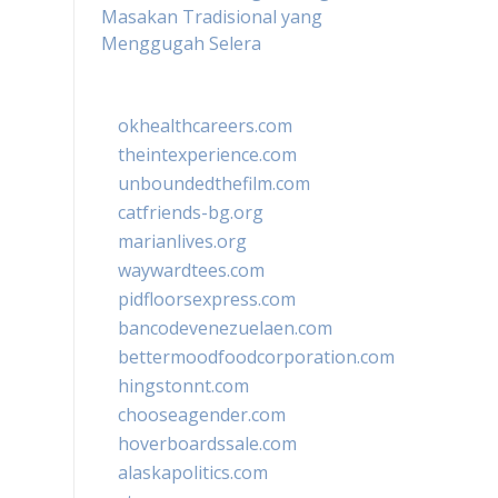
Masakan Tradisional yang
Menggugah Selera
okhealthcareers.com
theintexperience.com
unboundedthefilm.com
catfriends-bg.org
marianlives.org
waywardtees.com
pidfloorsexpress.com
bancodevenezuelaen.com
bettermoodfoodcorporation.com
hingstonnt.com
chooseagender.com
hoverboardssale.com
alaskapolitics.com