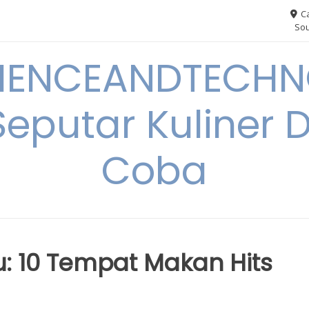
Ca
Sou
IENCEANDTECHN
Seputar Kuliner 
Coba
ru: 10 Tempat Makan Hits