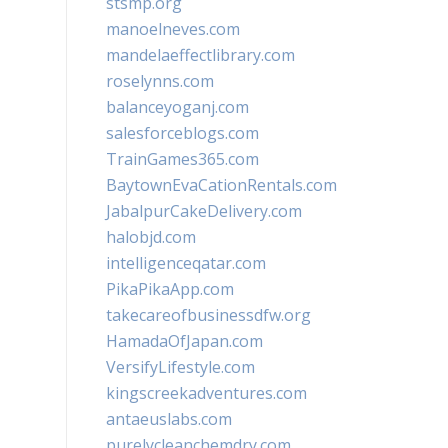
stsmp.org
manoelneves.com
mandelaeffectlibrary.com
roselynns.com
balanceyoganj.com
salesforceblogs.com
TrainGames365.com
BaytownEvaCationRentals.com
JabalpurCakeDelivery.com
halobjd.com
intelligenceqatar.com
PikaPikaApp.com
takecareofbusinessdfw.org
HamadaOfJapan.com
VersifyLifestyle.com
kingscreekadventures.com
antaeuslabs.com
purelycleanchemdry.com