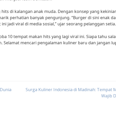
g hits di kalangan anak muda. Dengan konsep yang kekinia
narik perhatian banyak pengunjung. “Burger di sini enak d
ini jadi viral di media sosial,” ujar seorang pelanggan setia.
a 10 tempat makan hits yang lagi viral ini. Siapa tahu sal
an. Selamat mencari pengalaman kuliner baru dan jangan lu
 Dunia
Surga Kuliner Indonesia di Madinah: Tempat
Wajib 