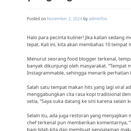
Posted on
November 2, 2024
by
adminfoo
Halo para pecinta kuliner! Jika kalian sedang 
tepat. Kali ini, kita akan membahas 10 tempat ma
Menurut seorang food blogger terkenal, tem
banyak dikunjungi oleh masyarakat. “Tempat
Instagrammable, sehingga menarik perhatian b
Salah satu tempat makan hits yang lagi viral 
menggabungkan cita rasa kopi tradisional de
setia, “Saya suka datang ke sini karena selain
Selain itu, ada juga restoran yang menyajika
chef terkenal pun memberikan komentarnya, “
bagi lidah kita dan membuat pengalaman maka