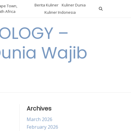
Berita Kuliner
Kuliner Dunia
pe Town,
th Africa
Kuliner Indonesia
OLOGY –
Dunia Wajib
Archives
March 2026
February 2026