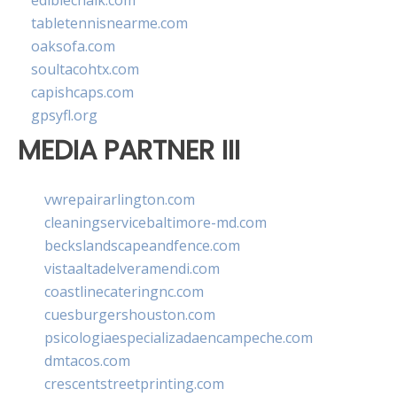
ediblechalk.com
tabletennisnearme.com
oaksofa.com
soultacohtx.com
capishcaps.com
gpsyfl.org
MEDIA PARTNER III
vwrepairarlington.com
cleaningservicebaltimore-md.com
beckslandscapeandfence.com
vistaaltadelveramendi.com
coastlinecateringnc.com
cuesburgershouston.com
psicologiaespecializadaencampeche.com
dmtacos.com
crescentstreetprinting.com