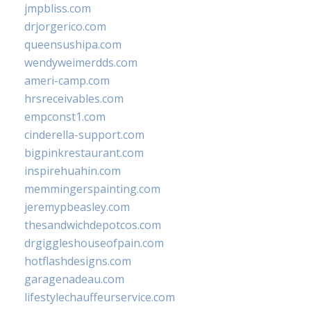
jmpbliss.com
drjorgerico.com
queensushipa.com
wendyweimerdds.com
ameri-camp.com
hrsreceivables.com
empconst1.com
cinderella-support.com
bigpinkrestaurant.com
inspirehuahin.com
memmingerspainting.com
jeremypbeasley.com
thesandwichdepotcos.com
drgiggleshouseofpain.com
hotflashdesigns.com
garagenadeau.com
lifestylechauffeurservice.com