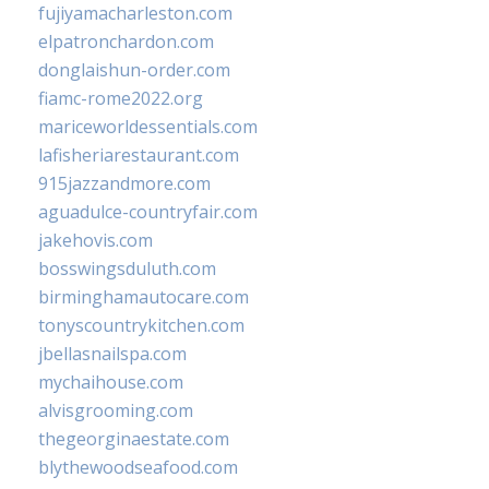
fujiyamacharleston.com
elpatronchardon.com
donglaishun-order.com
fiamc-rome2022.org
mariceworldessentials.com
lafisheriarestaurant.com
915jazzandmore.com
aguadulce-countryfair.com
jakehovis.com
bosswingsduluth.com
birminghamautocare.com
tonyscountrykitchen.com
jbellasnailspa.com
mychaihouse.com
alvisgrooming.com
thegeorginaestate.com
blythewoodseafood.com