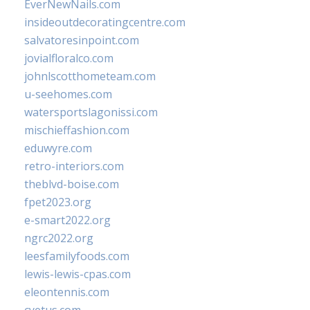
EverNewNails.com
insideoutdecoratingcentre.com
salvatoresinpoint.com
jovialfloralco.com
johnlscotthometeam.com
u-seehomes.com
watersportslagonissi.com
mischieffashion.com
eduwyre.com
retro-interiors.com
theblvd-boise.com
fpet2023.org
e-smart2022.org
ngrc2022.org
leesfamilyfoods.com
lewis-lewis-cpas.com
eleontennis.com