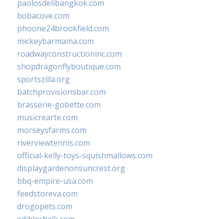
paolosdelibangkok.com
bobacove.com
phoone24brookfield.com
mickeybarmama.com
roadwayconstructioninc.com
shopdragonflyboutique.com
sportszilla.org
batchprovisionsbar.com
brasserie-gobette.com
musicrearte.com
morseysfarms.com
riverviewtennis.com
official-kelly-toys-squishmallows.com
displaygardenonsuncrest.org
bbq-empire-usa.com
feedstoreva.com
drogopets.com