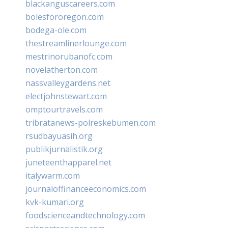
blackanguscareers.com
bolesfororegon.com
bodega-ole.com
thestreamlinerlounge.com
mestrinorubanofc.com
novelatherton.com
nassvalleygardens.net
electjohnstewart.com
omptourtravels.com
tribratanews-polreskebumen.com
rsudbayuasih.org
publikjurnalistik.org
juneteenthapparel.net
italywarm.com
journaloffinanceeconomics.com
kvk-kumari.org
foodscienceandtechnology.com