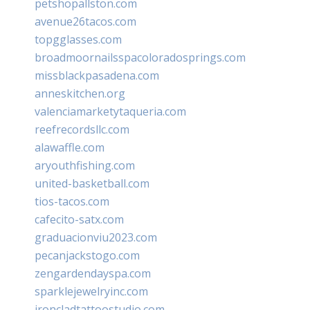
petshopallston.com
avenue26tacos.com
topgglasses.com
broadmoornailsspacoloradosprings.com
missblackpasadena.com
anneskitchen.org
valenciamarketytaqueria.com
reefrecordsllc.com
alawaffle.com
aryouthfishing.com
united-basketball.com
tios-tacos.com
cafecito-satx.com
graduacionviu2023.com
pecanjackstogo.com
zengardendayspa.com
sparklejewelryinc.com
ironcladtattoostudio.com