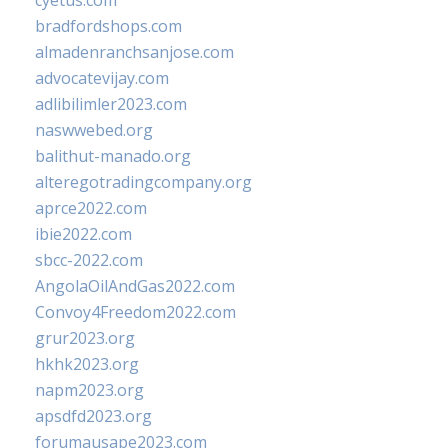
cyetus.com
bradfordshops.com
almadenranchsanjose.com
advocatevijay.com
adlibilimler2023.com
naswwebed.org
balithut-manado.org
alteregotradingcompany.org
aprce2022.com
ibie2022.com
sbcc-2022.com
AngolaOilAndGas2022.com
Convoy4Freedom2022.com
grur2023.org
hkhk2023.org
napm2023.org
apsdfd2023.org
forumausape2023.com