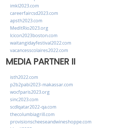
imkl2023.com
careerfaircsd2023.com
apsth2023.com
MedItRio2023.org
lcicon2023boston.com
waitangidayfestival2022.com
vacancesscolaires2022.com
MEDIA PARTNER II
isth2022.com
p2b2pabi2023-makassar.com
wocfparis2023.org
sinc2023.com
scdlqatar2022-qa.com
thecolumbiagrill.com
provisionscheeseandwineshoppe.com