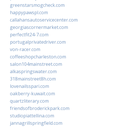
greenstarsmogcheck.com
happypawspl.com
callahansautoservicecenter.com
georgiascornermarket.com
perfectfit24-7.com
portugalprivatedriver.com
von-racer.com
coffeeshopcharleston.com
salon104mainstreet.com
alkaspringswater.com
318mainstreet8h.com
lovenailsspari.com
oakberry-kuwait.com
quartzliterary.com
friendsofbroderickpark.com
studiopiattellina.com
jannagrillspringfield.com