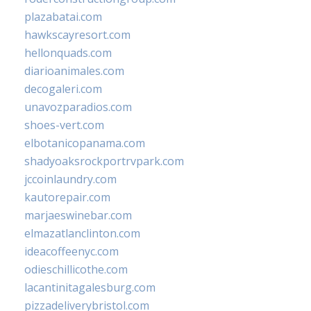
plazabatai.com
hawkscayresort.com
hellonquads.com
diarioanimales.com
decogaleri.com
unavozparadios.com
shoes-vert.com
elbotanicopanama.com
shadyoaksrockportrvpark.com
jccoinlaundry.com
kautorepair.com
marjaeswinebar.com
elmazatlanclinton.com
ideacoffeenyc.com
odieschillicothe.com
lacantinitagalesburg.com
pizzadeliverybristol.com