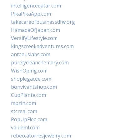
intelligenceqatar.com
PikaPikaApp.com
takecareofbusinessdfw.org
HamadaOfJapan.com
VersifyLifestyle.com
kingscreekadventures.com
antaeuslabs.com
purelycleanchemdry.com
WishOping.com
shoplegacee.com
bonvivantshop.com
CupPlante.com
mpzin.com
stcreal.com
PopUpFlea.com
valueml.com
rebeccatorresjewelry.com