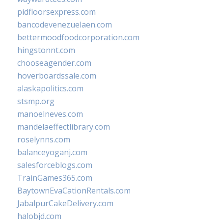
pidfloorsexpress.com
bancodevenezuelaen.com
bettermoodfoodcorporation.com
hingstonnt.com
chooseagender.com
hoverboardssale.com
alaskapolitics.com
stsmp.org
manoelneves.com
mandelaeffectlibrary.com
roselynns.com
balanceyoganj.com
salesforceblogs.com
TrainGames365.com
BaytownEvaCationRentals.com
JabalpurCakeDelivery.com
halobjd.com