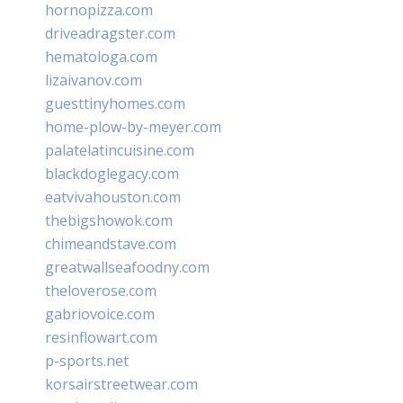
hornopizza.com
driveadragster.com
hematologa.com
lizaivanov.com
guesttinyhomes.com
home-plow-by-meyer.com
palatelatincuisine.com
blackdoglegacy.com
eatvivahouston.com
thebigshowok.com
chimeandstave.com
greatwallseafoodny.com
theloverose.com
gabriovoice.com
resinflowart.com
p-sports.net
korsairstreetwear.com