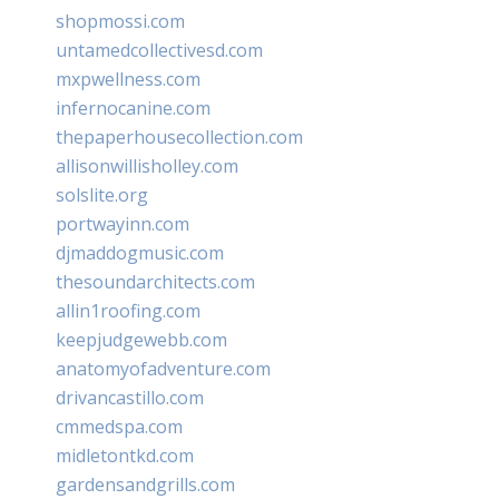
shopmossi.com
untamedcollectivesd.com
mxpwellness.com
infernocanine.com
thepaperhousecollection.com
allisonwillisholley.com
solslite.org
portwayinn.com
djmaddogmusic.com
thesoundarchitects.com
allin1roofing.com
keepjudgewebb.com
anatomyofadventure.com
drivancastillo.com
cmmedspa.com
midletontkd.com
gardensandgrills.com