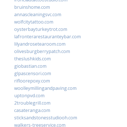
bruinshome.com
annascleaningsvc.com
wolfcitytattoo.com
oysterbayturkeytrot.com
lafronterarestauranteybar.com
lilyandrosetearoom.com
olivesburgberrypatch.com
theslushkids.com
giobastian.com
glpascensori.com
rifloorepoxy.com
woolleymillingandpaving.com
uptonpvd.com
2troublegrill.com
casateranga.com
sticksandstonesstudiooh.com
walkers-treeservice.com