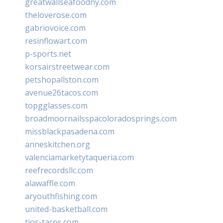
greatwallseafoodny.com
theloverose.com
gabriovoice.com
resinflowart.com
p-sports.net
korsairstreetwear.com
petshopallston.com
avenue26tacos.com
topgglasses.com
broadmoornailsspacoloradosprings.com
missblackpasadena.com
anneskitchen.org
valenciamarketytaqueria.com
reefrecordsllc.com
alawaffle.com
aryouthfishing.com
united-basketball.com
tios-tacos.com