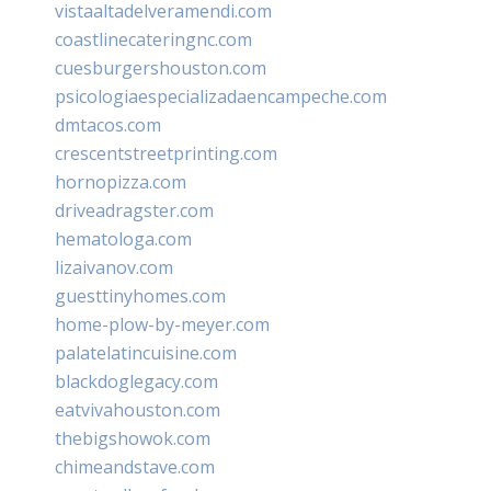
vistaaltadelveramendi.com
coastlinecateringnc.com
cuesburgershouston.com
psicologiaespecializadaencampeche.com
dmtacos.com
crescentstreetprinting.com
hornopizza.com
driveadragster.com
hematologa.com
lizaivanov.com
guesttinyhomes.com
home-plow-by-meyer.com
palatelatincuisine.com
blackdoglegacy.com
eatvivahouston.com
thebigshowok.com
chimeandstave.com