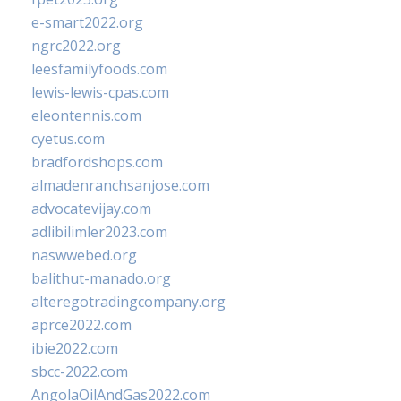
e-smart2022.org
ngrc2022.org
leesfamilyfoods.com
lewis-lewis-cpas.com
eleontennis.com
cyetus.com
bradfordshops.com
almadenranchsanjose.com
advocatevijay.com
adlibilimler2023.com
naswwebed.org
balithut-manado.org
alteregotradingcompany.org
aprce2022.com
ibie2022.com
sbcc-2022.com
AngolaOilAndGas2022.com