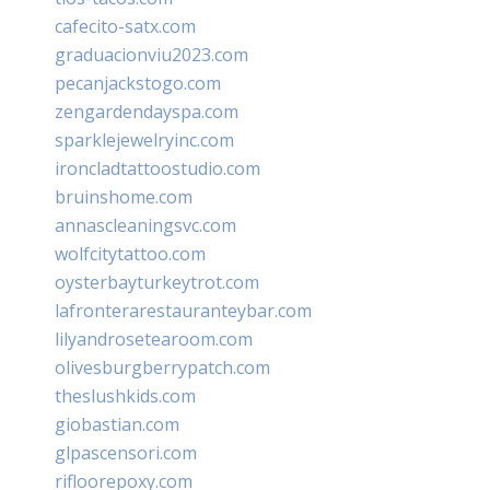
cafecito-satx.com
graduacionviu2023.com
pecanjackstogo.com
zengardendayspa.com
sparklejewelryinc.com
ironcladtattoostudio.com
bruinshome.com
annascleaningsvc.com
wolfcitytattoo.com
oysterbayturkeytrot.com
lafronterarestauranteybar.com
lilyandrosetearoom.com
olivesburgberrypatch.com
theslushkids.com
giobastian.com
glpascensori.com
rifloorepoxy.com