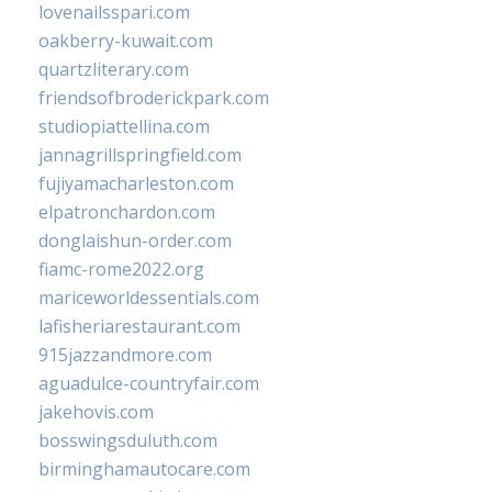
lovenailsspari.com
oakberry-kuwait.com
quartzliterary.com
friendsofbroderickpark.com
studiopiattellina.com
jannagrillspringfield.com
fujiyamacharleston.com
elpatronchardon.com
donglaishun-order.com
fiamc-rome2022.org
mariceworldessentials.com
lafisheriarestaurant.com
915jazzandmore.com
aguadulce-countryfair.com
jakehovis.com
bosswingsduluth.com
birminghamautocare.com