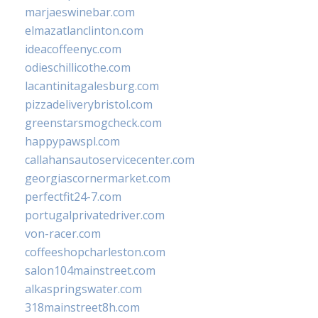
marjaeswinebar.com
elmazatlanclinton.com
ideacoffeenyc.com
odieschillicothe.com
lacantinitagalesburg.com
pizzadeliverybristol.com
greenstarsmogcheck.com
happypawspl.com
callahansautoservicecenter.com
georgiascornermarket.com
perfectfit24-7.com
portugalprivatedriver.com
von-racer.com
coffeeshopcharleston.com
salon104mainstreet.com
alkaspringswater.com
318mainstreet8h.com