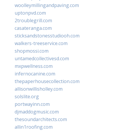
woolleymillingandpaving.com
uptonpvd.com
2troublegrill.com
casateranga.com
sticksandstonesstudiooh.com
walkers-treeservice.com
shopmossi.com
untamedcollectivesd.com
mxpwellness.com
infernocanine.com
thepaperhousecollection.com
allisonwillisholley.com
solslite.org
portwayinn.com
djmaddogmusic.com
thesoundarchitects.com
allin1roofing.com