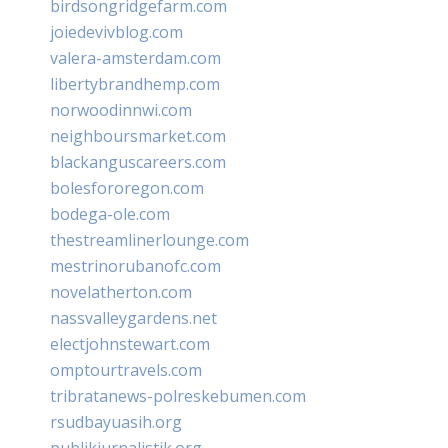
birdsongridgefarm.com
joiedevivblog.com
valera-amsterdam.com
libertybrandhemp.com
norwoodinnwi.com
neighboursmarket.com
blackanguscareers.com
bolesfororegon.com
bodega-ole.com
thestreamlinerlounge.com
mestrinorubanofc.com
novelatherton.com
nassvalleygardens.net
electjohnstewart.com
omptourtravels.com
tribratanews-polreskebumen.com
rsudbayuasih.org
publikjurnalistik.org