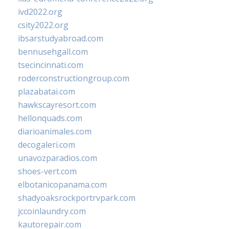
ivd2022.org
csity2022.org
ibsarstudyabroad.com
bennusehgall.com
tsecincinnati.com
roderconstructiongroup.com
plazabatai.com
hawkscayresort.com
hellonquads.com
diarioanimales.com
decogaleri.com
unavozparadios.com
shoes-vert.com
elbotanicopanama.com
shadyoaksrockportrvpark.com
jccoinlaundry.com
kautorepair.com