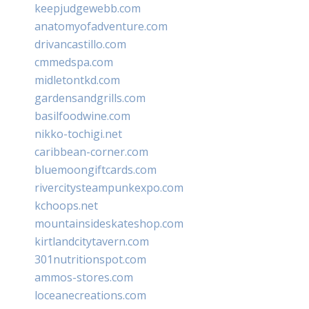
keepjudgewebb.com
anatomyofadventure.com
drivancastillo.com
cmmedspa.com
midletontkd.com
gardensandgrills.com
basilfoodwine.com
nikko-tochigi.net
caribbean-corner.com
bluemoongiftcards.com
rivercitysteampunkexpo.com
kchoops.net
mountainsideskateshop.com
kirtlandcitytavern.com
301nutritionspot.com
ammos-stores.com
loceanecreations.com