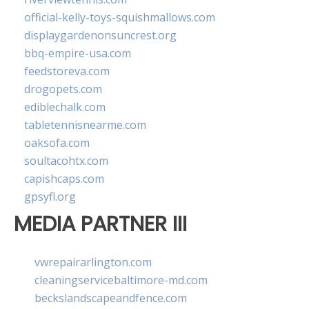
official-kelly-toys-squishmallows.com
displaygardenonsuncrest.org
bbq-empire-usa.com
feedstoreva.com
drogopets.com
ediblechalk.com
tabletennisnearme.com
oaksofa.com
soultacohtx.com
capishcaps.com
gpsyfl.org
MEDIA PARTNER III
vwrepairarlington.com
cleaningservicebaltimore-md.com
beckslandscapeandfence.com