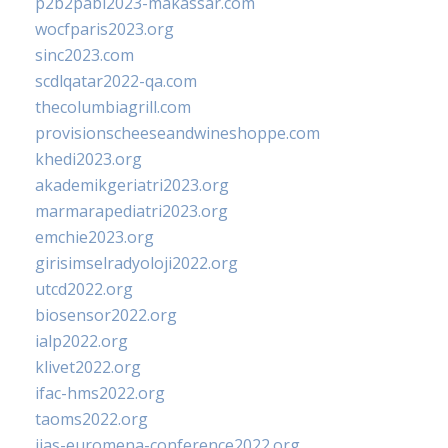
p2b2pabi2023-makassar.com
wocfparis2023.org
sinc2023.com
scdlqatar2022-qa.com
thecolumbiagrill.com
provisionscheeseandwineshoppe.com
khedi2023.org
akademikgeriatri2023.org
marmarapediatri2023.org
emchie2023.org
girisimselradyoloji2022.org
utcd2022.org
biosensor2022.org
ialp2022.org
klivet2022.org
ifac-hms2022.org
taoms2022.org
iias-euromena-conference2022.org