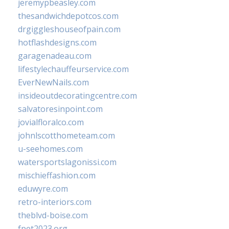
jeremypbeasley.com
thesandwichdepotcos.com
drgiggleshouseofpain.com
hotflashdesigns.com
garagenadeau.com
lifestylechauffeurservice.com
EverNewNails.com
insideoutdecoratingcentre.com
salvatoresinpoint.com
jovialfloralco.com
johnlscotthometeam.com
u-seehomes.com
watersportslagonissi.com
mischieffashion.com
eduwyre.com
retro-interiors.com
theblvd-boise.com
fpet2023.org