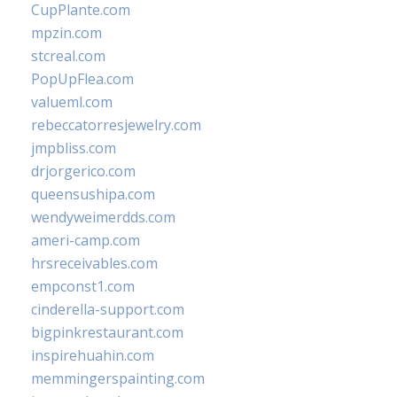
CupPlante.com
mpzin.com
stcreal.com
PopUpFlea.com
valueml.com
rebeccatorresjewelry.com
jmpbliss.com
drjorgerico.com
queensushipa.com
wendyweimerdds.com
ameri-camp.com
hrsreceivables.com
empconst1.com
cinderella-support.com
bigpinkrestaurant.com
inspirehuahin.com
memmingerspainting.com