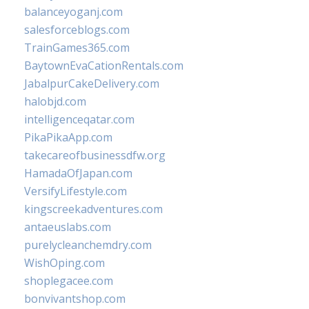
balanceyoganj.com
salesforceblogs.com
TrainGames365.com
BaytownEvaCationRentals.com
JabalpurCakeDelivery.com
halobjd.com
intelligenceqatar.com
PikaPikaApp.com
takecareofbusinessdfw.org
HamadaOfJapan.com
VersifyLifestyle.com
kingscreekadventures.com
antaeuslabs.com
purelycleanchemdry.com
WishOping.com
shoplegacee.com
bonvivantshop.com