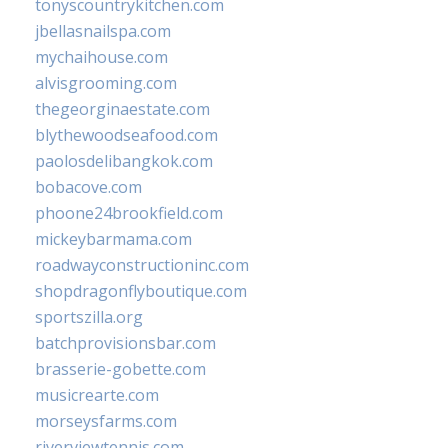
tonyscountrykitchen.com
jbellasnailspa.com
mychaihouse.com
alvisgrooming.com
thegeorginaestate.com
blythewoodseafood.com
paolosdelibangkok.com
bobacove.com
phoone24brookfield.com
mickeybarmama.com
roadwayconstructioninc.com
shopdragonflyboutique.com
sportszilla.org
batchprovisionsbar.com
brasserie-gobette.com
musicrearte.com
morseysfarms.com
riverviewtennis.com