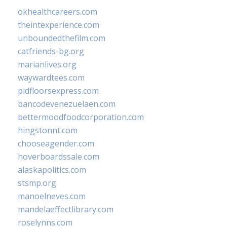
okhealthcareers.com
theintexperience.com
unboundedthefilm.com
catfriends-bg.org
marianlives.org
waywardtees.com
pidfloorsexpress.com
bancodevenezuelaen.com
bettermoodfoodcorporation.com
hingstonnt.com
chooseagender.com
hoverboardssale.com
alaskapolitics.com
stsmp.org
manoelneves.com
mandelaeffectlibrary.com
roselynns.com