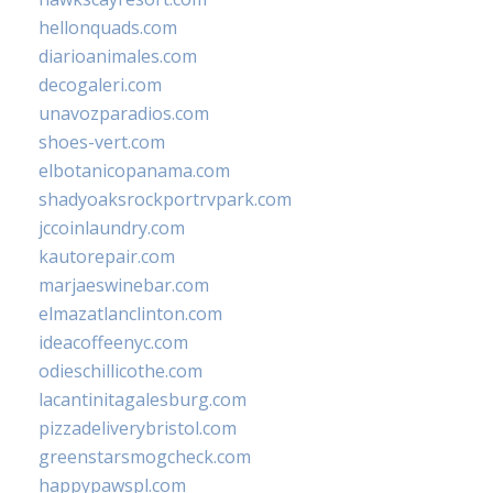
hellonquads.com
diarioanimales.com
decogaleri.com
unavozparadios.com
shoes-vert.com
elbotanicopanama.com
shadyoaksrockportrvpark.com
jccoinlaundry.com
kautorepair.com
marjaeswinebar.com
elmazatlanclinton.com
ideacoffeenyc.com
odieschillicothe.com
lacantinitagalesburg.com
pizzadeliverybristol.com
greenstarsmogcheck.com
happypawspl.com