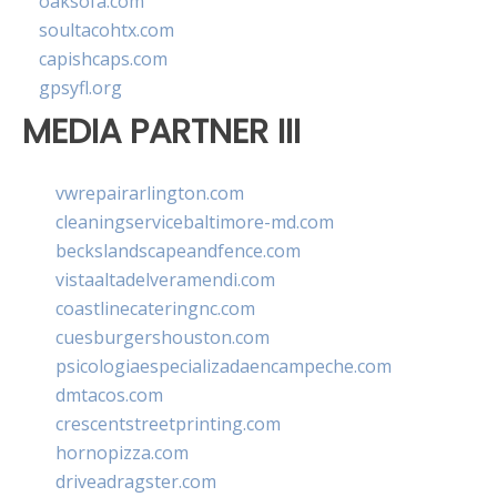
oaksofa.com
soultacohtx.com
capishcaps.com
gpsyfl.org
MEDIA PARTNER III
vwrepairarlington.com
cleaningservicebaltimore-md.com
beckslandscapeandfence.com
vistaaltadelveramendi.com
coastlinecateringnc.com
cuesburgershouston.com
psicologiaespecializadaencampeche.com
dmtacos.com
crescentstreetprinting.com
hornopizza.com
driveadragster.com