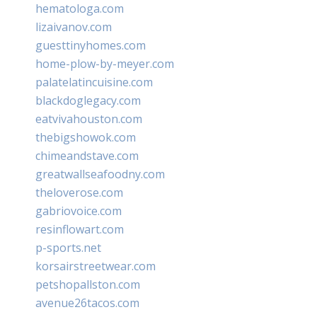
hematologa.com
lizaivanov.com
guesttinyhomes.com
home-plow-by-meyer.com
palatelatincuisine.com
blackdoglegacy.com
eatvivahouston.com
thebigshowok.com
chimeandstave.com
greatwallseafoodny.com
theloverose.com
gabriovoice.com
resinflowart.com
p-sports.net
korsairstreetwear.com
petshopallston.com
avenue26tacos.com