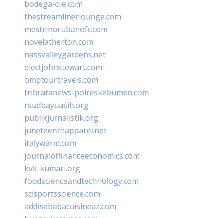
bodega-ole.com
thestreamlinerlounge.com
mestrinorubanofc.com
novelatherton.com
nassvalleygardens.net
electjohnstewart.com
omptourtravels.com
tribratanews-polreskebumen.com
rsudbayuasih.org
publikjurnalistik.org
juneteenthapparel.net
italywarm.com
journaloffinanceeconomics.com
kvk-kumari.org
foodscienceandtechnology.com
scisportsscience.com
addisababacuisineaz.com