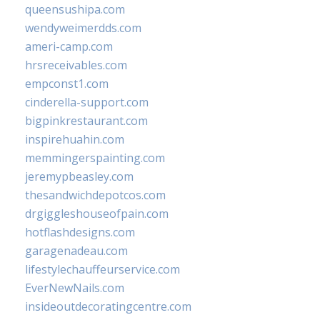
queensushipa.com
wendyweimerdds.com
ameri-camp.com
hrsreceivables.com
empconst1.com
cinderella-support.com
bigpinkrestaurant.com
inspirehuahin.com
memmingerspainting.com
jeremypbeasley.com
thesandwichdepotcos.com
drgiggleshouseofpain.com
hotflashdesigns.com
garagenadeau.com
lifestylechauffeurservice.com
EverNewNails.com
insideoutdecoratingcentre.com