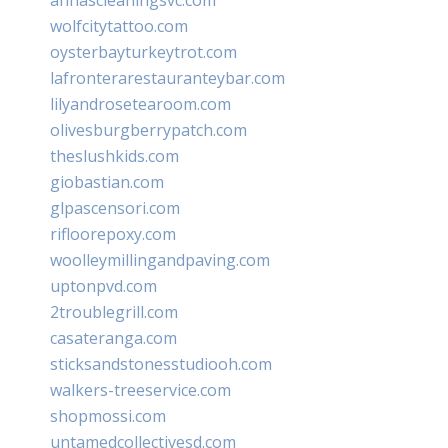
wolfcitytattoo.com
oysterbayturkeytrot.com
lafronterarestauranteybar.com
lilyandrosetearoom.com
olivesburgberrypatch.com
theslushkids.com
giobastian.com
glpascensori.com
rifloorepoxy.com
woolleymillingandpaving.com
uptonpvd.com
2troublegrill.com
casateranga.com
sticksandstonesstudiooh.com
walkers-treeservice.com
shopmossi.com
untamedcollectivesd.com