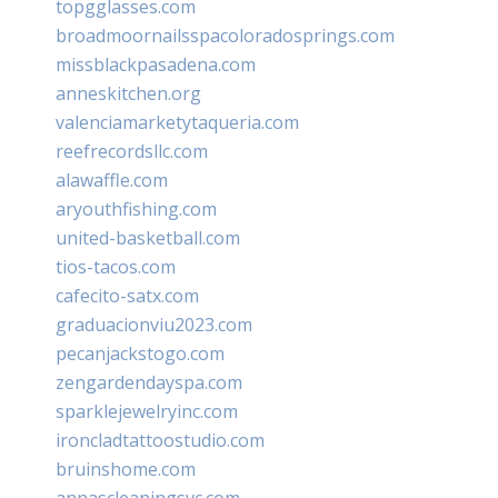
topgglasses.com
broadmoornailsspacoloradosprings.com
missblackpasadena.com
anneskitchen.org
valenciamarketytaqueria.com
reefrecordsllc.com
alawaffle.com
aryouthfishing.com
united-basketball.com
tios-tacos.com
cafecito-satx.com
graduacionviu2023.com
pecanjackstogo.com
zengardendayspa.com
sparklejewelryinc.com
ironcladtattoostudio.com
bruinshome.com
annascleaningsvc.com