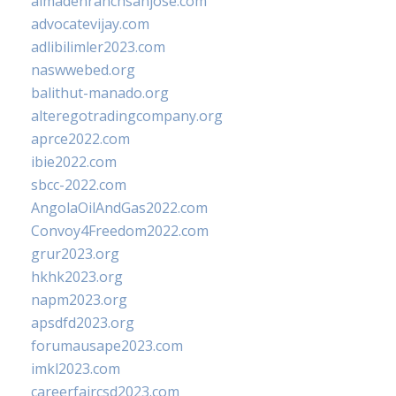
almadenranchsanjose.com
advocatevijay.com
adlibilimler2023.com
naswwebed.org
balithut-manado.org
alteregotradingcompany.org
aprce2022.com
ibie2022.com
sbcc-2022.com
AngolaOilAndGas2022.com
Convoy4Freedom2022.com
grur2023.org
hkhk2023.org
napm2023.org
apsdfd2023.org
forumausape2023.com
imkl2023.com
careerfaircsd2023.com