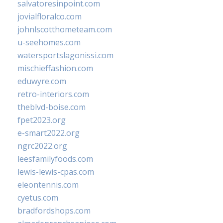
salvatoresinpoint.com
jovialfloralco.com
johnlscotthometeam.com
u-seehomes.com
watersportslagonissi.com
mischieffashion.com
eduwyre.com
retro-interiors.com
theblvd-boise.com
fpet2023.org
e-smart2022.org
ngrc2022.org
leesfamilyfoods.com
lewis-lewis-cpas.com
eleontennis.com
cyetus.com
bradfordshops.com