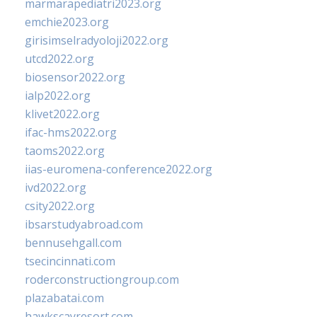
marmarapediatri2023.org
emchie2023.org
girisimselradyoloji2022.org
utcd2022.org
biosensor2022.org
ialp2022.org
klivet2022.org
ifac-hms2022.org
taoms2022.org
iias-euromena-conference2022.org
ivd2022.org
csity2022.org
ibsarstudyabroad.com
bennusehgall.com
tsecincinnati.com
roderconstructiongroup.com
plazabatai.com
hawkscayresort.com