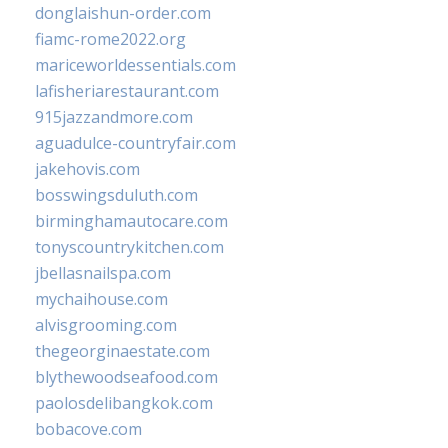
donglaishun-order.com
fiamc-rome2022.org
mariceworldessentials.com
lafisheriarestaurant.com
915jazzandmore.com
aguadulce-countryfair.com
jakehovis.com
bosswingsduluth.com
birminghamautocare.com
tonyscountrykitchen.com
jbellasnailspa.com
mychaihouse.com
alvisgrooming.com
thegeorginaestate.com
blythewoodseafood.com
paolosdelibangkok.com
bobacove.com