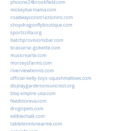
phoone24brookfield.com
mickeybarmama.com
roadwayconstructioninc.com
shopdragonflyboutique.com
sportszilla.org
batchprovisionsbar.com
brasserie-gobette.com
musicrearte.com
morseysfarms.com
riverviewtennis.com
official-kelly-toys-squishmallows.com
displaygardenonsuncrest.org
bbq-empire-usa.com
feedstoreva.com
drogopets.com
ediblechalk.com
tabletennisnearme.com