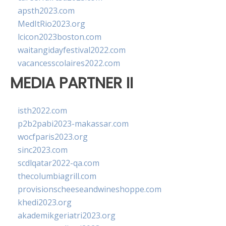
apsth2023.com
MedItRio2023.org
lcicon2023boston.com
waitangidayfestival2022.com
vacancesscolaires2022.com
MEDIA PARTNER II
isth2022.com
p2b2pabi2023-makassar.com
wocfparis2023.org
sinc2023.com
scdlqatar2022-qa.com
thecolumbiagrill.com
provisionscheeseandwineshoppe.com
khedi2023.org
akademikgeriatri2023.org