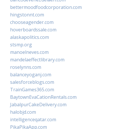
bettermoodfoodcorporation.com
hingstonnt.com
chooseagender.com
hoverboardssale.com
alaskapolitics.com
stsmp.org
manoelneves.com
mandelaeffectlibrary.com
roselynns.com
balanceyoganj.com
salesforceblogs.com
TrainGames365.com
BaytownEvaCationRentals.com
JabalpurCakeDelivery.com
halobjd.com
intelligenceqatar.com
PikaPikaApp.com