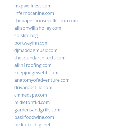
mxpwellness.com
infernocanine.com
thepaperhousecollection.com
allisonwillisholley.com
solslite.org
portwayinn.com
djmaddogmusic.com
thesoundarchitects.com
allin1roofing.com
keepjudgewebb.com
anatomyofadventure.com
drivancastillo.com
cmmedspa.com
midletontkd.com
gardensandgrills.com
basilfoodwine.com
nikko-tochigi.net