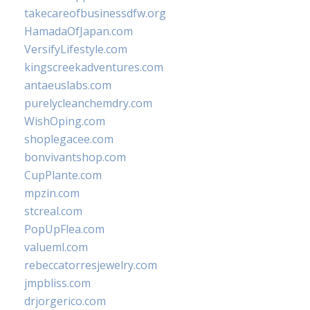
takecareofbusinessdfw.org
HamadaOfJapan.com
VersifyLifestyle.com
kingscreekadventures.com
antaeuslabs.com
purelycleanchemdry.com
WishOping.com
shoplegacee.com
bonvivantshop.com
CupPlante.com
mpzin.com
stcreal.com
PopUpFlea.com
valueml.com
rebeccatorresjewelry.com
jmpbliss.com
drjorgerico.com