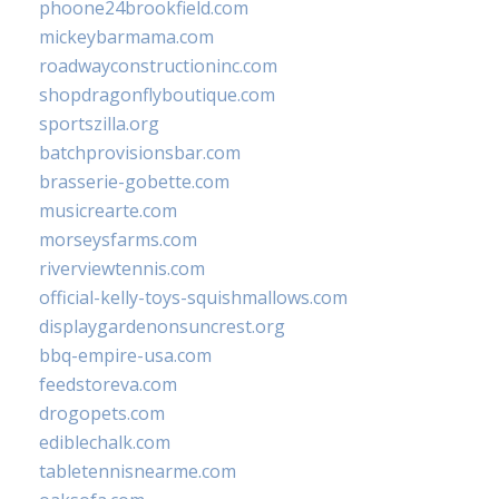
phoone24brookfield.com
mickeybarmama.com
roadwayconstructioninc.com
shopdragonflyboutique.com
sportszilla.org
batchprovisionsbar.com
brasserie-gobette.com
musicrearte.com
morseysfarms.com
riverviewtennis.com
official-kelly-toys-squishmallows.com
displaygardenonsuncrest.org
bbq-empire-usa.com
feedstoreva.com
drogopets.com
ediblechalk.com
tabletennisnearme.com