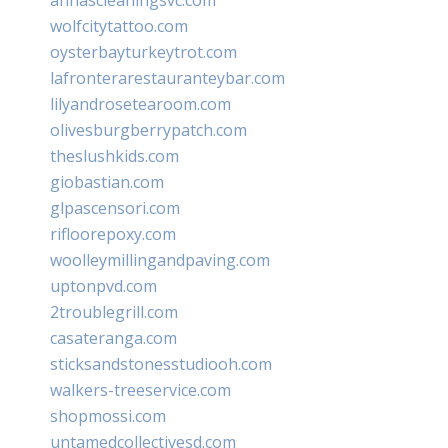
wolfcitytattoo.com
oysterbayturkeytrot.com
lafronterarestauranteybar.com
lilyandrosetearoom.com
olivesburgberrypatch.com
theslushkids.com
giobastian.com
glpascensori.com
rifloorepoxy.com
woolleymillingandpaving.com
uptonpvd.com
2troublegrill.com
casateranga.com
sticksandstonesstudiooh.com
walkers-treeservice.com
shopmossi.com
untamedcollectivesd.com