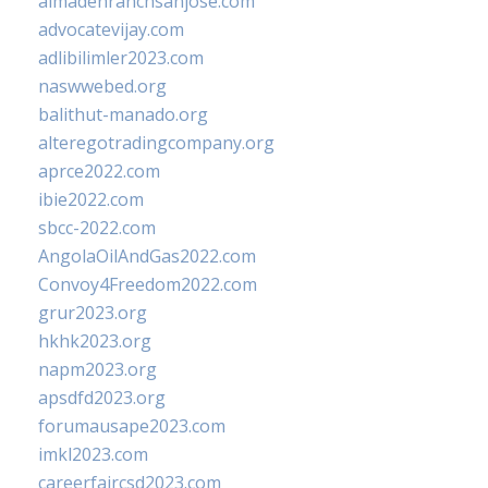
almadenranchsanjose.com
advocatevijay.com
adlibilimler2023.com
naswwebed.org
balithut-manado.org
alteregotradingcompany.org
aprce2022.com
ibie2022.com
sbcc-2022.com
AngolaOilAndGas2022.com
Convoy4Freedom2022.com
grur2023.org
hkhk2023.org
napm2023.org
apsdfd2023.org
forumausape2023.com
imkl2023.com
careerfaircsd2023.com