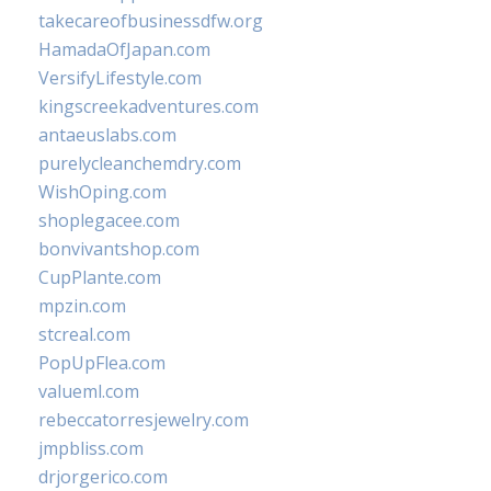
takecareofbusinessdfw.org
HamadaOfJapan.com
VersifyLifestyle.com
kingscreekadventures.com
antaeuslabs.com
purelycleanchemdry.com
WishOping.com
shoplegacee.com
bonvivantshop.com
CupPlante.com
mpzin.com
stcreal.com
PopUpFlea.com
valueml.com
rebeccatorresjewelry.com
jmpbliss.com
drjorgerico.com