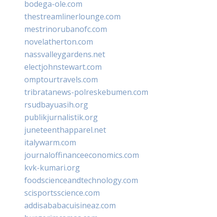
bodega-ole.com
thestreamlinerlounge.com
mestrinorubanofc.com
novelatherton.com
nassvalleygardens.net
electjohnstewart.com
omptourtravels.com
tribratanews-polreskebumen.com
rsudbayuasih.org
publikjurnalistik.org
juneteenthapparel.net
italywarm.com
journaloffinanceeconomics.com
kvk-kumari.org
foodscienceandtechnology.com
scisportsscience.com
addisababacuisineaz.com