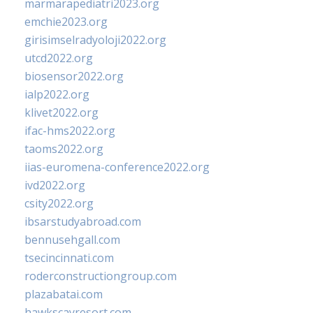
marmarapediatri2023.org
emchie2023.org
girisimselradyoloji2022.org
utcd2022.org
biosensor2022.org
ialp2022.org
klivet2022.org
ifac-hms2022.org
taoms2022.org
iias-euromena-conference2022.org
ivd2022.org
csity2022.org
ibsarstudyabroad.com
bennusehgall.com
tsecincinnati.com
roderconstructiongroup.com
plazabatai.com
hawkscayresort.com