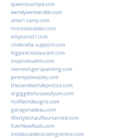
queensushipa.com
wendyweimerdds.com
ameri-camp.com
hrsreceivables.com
empconst1.com
cinderella-support.com
bigpinkrestaurant.com
inspirehuahin.com
memmingerspainting.com
jeremypbeasley.com
thesandwichdepotcos.com
drgiggleshouseofpain.com
hotflashdesigns.com
garagenadeau.com
lifestylechauffeurservice.com
EverNewNails.com
insideoutdecoratingcentre.com