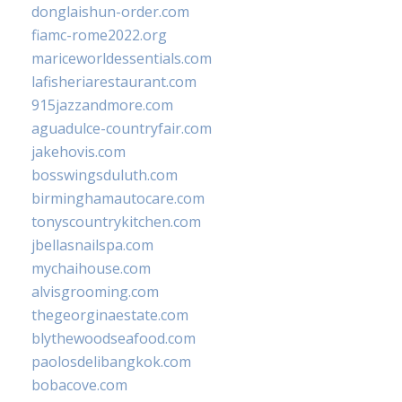
donglaishun-order.com
fiamc-rome2022.org
mariceworldessentials.com
lafisheriarestaurant.com
915jazzandmore.com
aguadulce-countryfair.com
jakehovis.com
bosswingsduluth.com
birminghamautocare.com
tonyscountrykitchen.com
jbellasnailspa.com
mychaihouse.com
alvisgrooming.com
thegeorginaestate.com
blythewoodseafood.com
paolosdelibangkok.com
bobacove.com