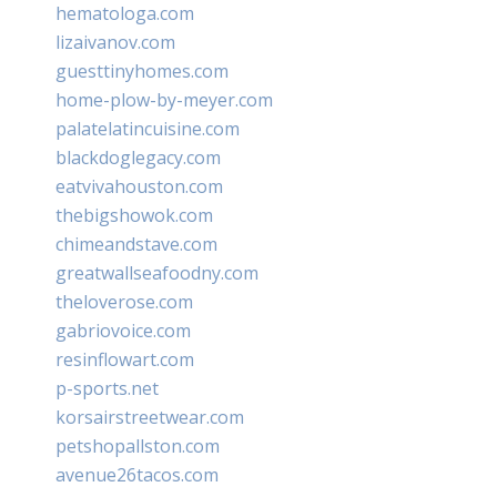
hematologa.com
lizaivanov.com
guesttinyhomes.com
home-plow-by-meyer.com
palatelatincuisine.com
blackdoglegacy.com
eatvivahouston.com
thebigshowok.com
chimeandstave.com
greatwallseafoodny.com
theloverose.com
gabriovoice.com
resinflowart.com
p-sports.net
korsairstreetwear.com
petshopallston.com
avenue26tacos.com