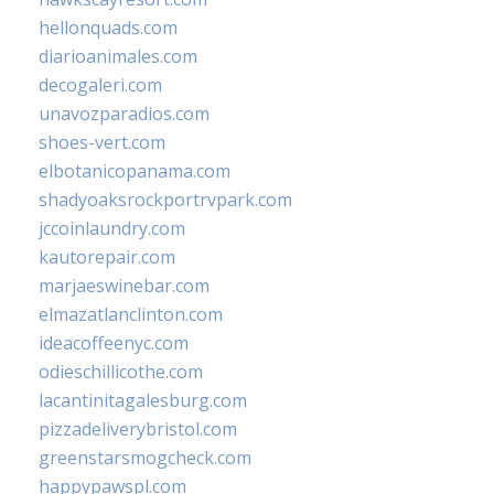
hellonquads.com
diarioanimales.com
decogaleri.com
unavozparadios.com
shoes-vert.com
elbotanicopanama.com
shadyoaksrockportrvpark.com
jccoinlaundry.com
kautorepair.com
marjaeswinebar.com
elmazatlanclinton.com
ideacoffeenyc.com
odieschillicothe.com
lacantinitagalesburg.com
pizzadeliverybristol.com
greenstarsmogcheck.com
happypawspl.com