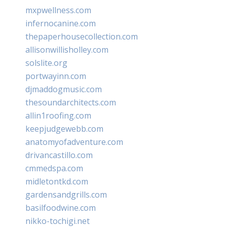
mxpwellness.com
infernocanine.com
thepaperhousecollection.com
allisonwillisholley.com
solslite.org
portwayinn.com
djmaddogmusic.com
thesoundarchitects.com
allin1roofing.com
keepjudgewebb.com
anatomyofadventure.com
drivancastillo.com
cmmedspa.com
midletontkd.com
gardensandgrills.com
basilfoodwine.com
nikko-tochigi.net