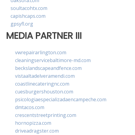
oaksofa.com
soultacohtx.com
capishcaps.com
gpsyfl.org
MEDIA PARTNER III
vwrepairarlington.com
cleaningservicebaltimore-md.com
beckslandscapeandfence.com
vistaaltadelveramendi.com
coastlinecateringnc.com
cuesburgershouston.com
psicologiaespecializadaencampeche.com
dmtacos.com
crescentstreetprinting.com
hornopizza.com
driveadragster.com