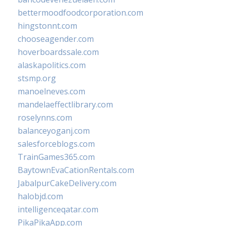
bettermoodfoodcorporation.com
hingstonnt.com
chooseagender.com
hoverboardssale.com
alaskapolitics.com
stsmp.org
manoelneves.com
mandelaeffectlibrary.com
roselynns.com
balanceyoganj.com
salesforceblogs.com
TrainGames365.com
BaytownEvaCationRentals.com
JabalpurCakeDelivery.com
halobjd.com
intelligenceqatar.com
PikaPikaApp.com