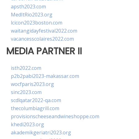
apsth2023.com
MedItRio2023.org
lcicon2023boston.com
waitangidayfestival2022.com
vacancesscolaires2022.com
MEDIA PARTNER II
isth2022.com
p2b2pabi2023-makassar.com
wocfparis2023.org
sinc2023.com
scdlqatar2022-qa.com
thecolumbiagrill.com
provisionscheeseandwineshoppe.com
khedi2023.org
akademikgeriatri2023.org