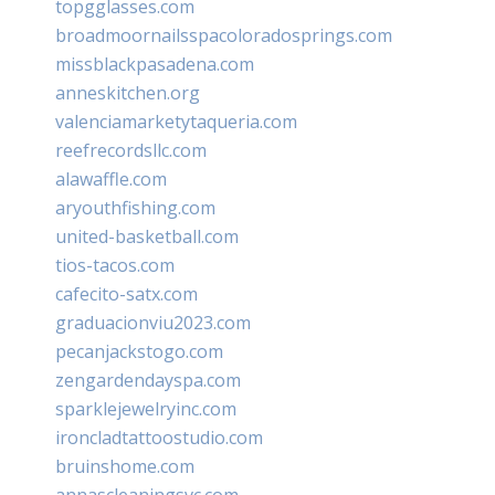
topgglasses.com
broadmoornailsspacoloradosprings.com
missblackpasadena.com
anneskitchen.org
valenciamarketytaqueria.com
reefrecordsllc.com
alawaffle.com
aryouthfishing.com
united-basketball.com
tios-tacos.com
cafecito-satx.com
graduacionviu2023.com
pecanjackstogo.com
zengardendayspa.com
sparklejewelryinc.com
ironcladtattoostudio.com
bruinshome.com
annascleaningsvc.com