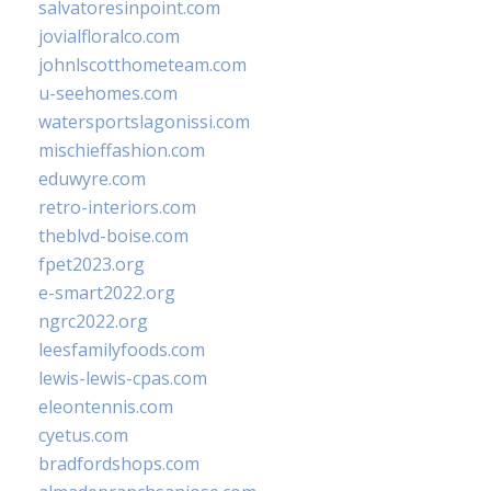
salvatoresinpoint.com
jovialfloralco.com
johnlscotthometeam.com
u-seehomes.com
watersportslagonissi.com
mischieffashion.com
eduwyre.com
retro-interiors.com
theblvd-boise.com
fpet2023.org
e-smart2022.org
ngrc2022.org
leesfamilyfoods.com
lewis-lewis-cpas.com
eleontennis.com
cyetus.com
bradfordshops.com