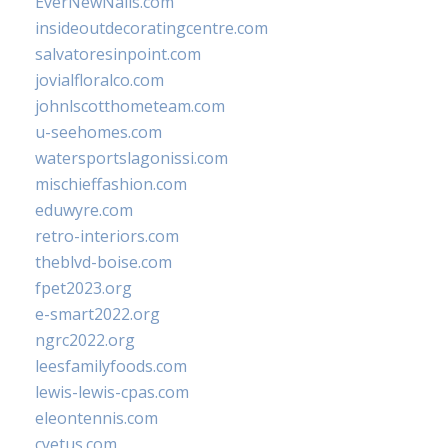
EverNewNails.com
insideoutdecoratingcentre.com
salvatoresinpoint.com
jovialfloralco.com
johnlscotthometeam.com
u-seehomes.com
watersportslagonissi.com
mischieffashion.com
eduwyre.com
retro-interiors.com
theblvd-boise.com
fpet2023.org
e-smart2022.org
ngrc2022.org
leesfamilyfoods.com
lewis-lewis-cpas.com
eleontennis.com
cyetus.com