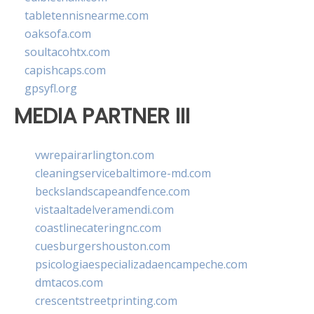
tabletennisnearme.com
oaksofa.com
soultacohtx.com
capishcaps.com
gpsyfl.org
MEDIA PARTNER III
vwrepairarlington.com
cleaningservicebaltimore-md.com
beckslandscapeandfence.com
vistaaltadelveramendi.com
coastlinecateringnc.com
cuesburgershouston.com
psicologiaespecializadaencampeche.com
dmtacos.com
crescentstreetprinting.com