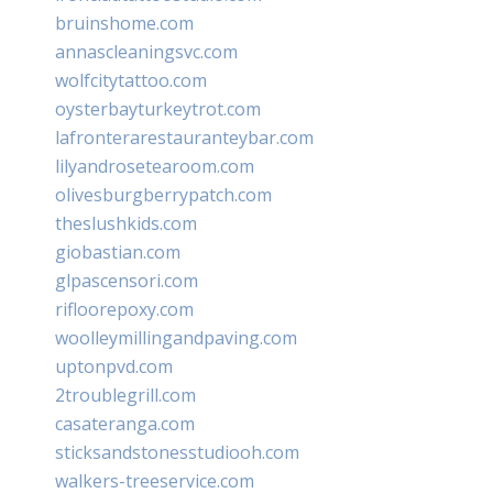
bruinshome.com
annascleaningsvc.com
wolfcitytattoo.com
oysterbayturkeytrot.com
lafronterarestauranteybar.com
lilyandrosetearoom.com
olivesburgberrypatch.com
theslushkids.com
giobastian.com
glpascensori.com
rifloorepoxy.com
woolleymillingandpaving.com
uptonpvd.com
2troublegrill.com
casateranga.com
sticksandstonesstudiooh.com
walkers-treeservice.com