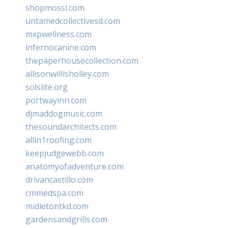
shopmossi.com
untamedcollectivesd.com
mxpwellness.com
infernocanine.com
thepaperhousecollection.com
allisonwillisholley.com
solslite.org
portwayinn.com
djmaddogmusic.com
thesoundarchitects.com
allin1roofing.com
keepjudgewebb.com
anatomyofadventure.com
drivancastillo.com
cmmedspa.com
midletontkd.com
gardensandgrills.com