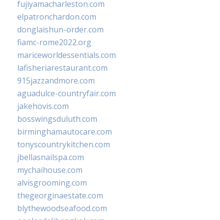
fujiyamacharleston.com
elpatronchardon.com
donglaishun-order.com
fiamc-rome2022.org
mariceworldessentials.com
lafisheriarestaurant.com
915jazzandmore.com
aguadulce-countryfair.com
jakehovis.com
bosswingsduluth.com
birminghamautocare.com
tonyscountrykitchen.com
jbellasnailspa.com
mychaihouse.com
alvisgrooming.com
thegeorginaestate.com
blythewoodseafood.com