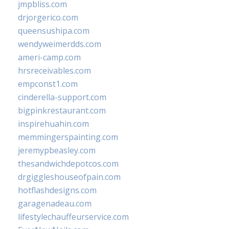
jmpbliss.com
drjorgerico.com
queensushipa.com
wendyweimerdds.com
ameri-camp.com
hrsreceivables.com
empconst1.com
cinderella-support.com
bigpinkrestaurant.com
inspirehuahin.com
memmingerspainting.com
jeremypbeasley.com
thesandwichdepotcos.com
drgiggleshouseofpain.com
hotflashdesigns.com
garagenadeau.com
lifestylechauffeurservice.com