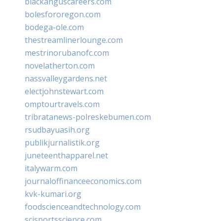
blackanguscareers.com
bolesfororegon.com
bodega-ole.com
thestreamlinerlounge.com
mestrinorubanofc.com
novelatherton.com
nassvalleygardens.net
electjohnstewart.com
omptourtravels.com
tribratanews-polreskebumen.com
rsudbayuasih.org
publikjurnalistik.org
juneteenthapparel.net
italywarm.com
journaloffinanceeconomics.com
kvk-kumari.org
foodscienceandtechnology.com
scisportsscience.com