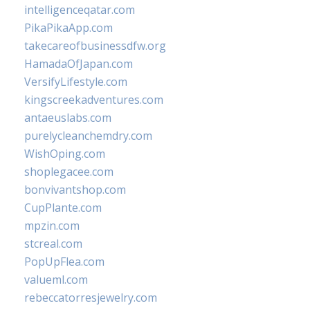
intelligenceqatar.com
PikaPikaApp.com
takecareofbusinessdfw.org
HamadaOfJapan.com
VersifyLifestyle.com
kingscreekadventures.com
antaeuslabs.com
purelycleanchemdry.com
WishOping.com
shoplegacee.com
bonvivantshop.com
CupPlante.com
mpzin.com
stcreal.com
PopUpFlea.com
valueml.com
rebeccatorresjewelry.com