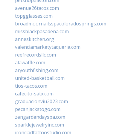
petshopallston.com
avenue26tacos.com
topgglasses.com
broadmoornailsspacoloradosprings.com
missblackpasadena.com
anneskitchen.org
valenciamarketytaqueria.com
reefrecordsllc.com
alawaffle.com
aryouthfishing.com
united-basketball.com
tios-tacos.com
cafecito-satx.com
graduacionviu2023.com
pecanjackstogo.com
zengardendayspa.com
sparklejewelryinc.com
ironcladtattoostudio.com