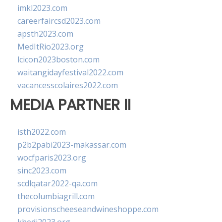
imkl2023.com
careerfaircsd2023.com
apsth2023.com
MedItRio2023.org
lcicon2023boston.com
waitangidayfestival2022.com
vacancesscolaires2022.com
MEDIA PARTNER II
isth2022.com
p2b2pabi2023-makassar.com
wocfparis2023.org
sinc2023.com
scdlqatar2022-qa.com
thecolumbiagrill.com
provisionscheeseandwineshoppe.com