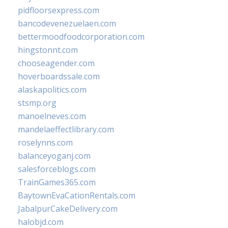
pidfloorsexpress.com
bancodevenezuelaen.com
bettermoodfoodcorporation.com
hingstonnt.com
chooseagender.com
hoverboardssale.com
alaskapolitics.com
stsmp.org
manoelneves.com
mandelaeffectlibrary.com
roselynns.com
balanceyoganj.com
salesforceblogs.com
TrainGames365.com
BaytownEvaCationRentals.com
JabalpurCakeDelivery.com
halobjd.com