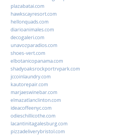
plazabatai.com
hawkscayresort.com
hellonquads.com
diarioanimales.com
decogaleri.com
unavozparadios.com
shoes-vert.com
elbotanicopanama.com
shadyoaksrockportrvpark.com
jccoinlaundry.com
kautorepair.com
marjaeswinebar.com
elmazatlanclinton.com
ideacoffeenyc.com
odieschillicothe.com
lacantinitagalesburg.com
pizzadeliverybristol.com