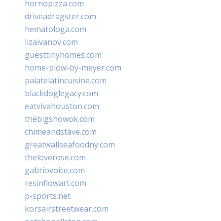
hornopizza.com
driveadragster.com
hematologa.com
lizaivanov.com
guesttinyhomes.com
home-plow-by-meyer.com
palatelatincuisine.com
blackdoglegacy.com
eatvivahouston.com
thebigshowok.com
chimeandstave.com
greatwallseafoodny.com
theloverose.com
gabriovoice.com
resinflowart.com
p-sports.net
korsairstreetwear.com