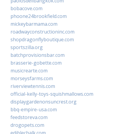
paolosdelibangkok.com
bobacove.com
phoone24brookfield.com
mickeybarmama.com
roadwayconstructioninc.com
shopdragonflyboutique.com
sportszilla.org
batchprovisionsbar.com
brasserie-gobette.com
musicrearte.com
morseysfarms.com
riverviewtennis.com
official-kelly-toys-squishmallows.com
displaygardenonsuncrest.org
bbq-empire-usa.com
feedstoreva.com
drogopets.com
ediblechalk.com