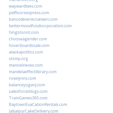
waywardtees.com
pidfloorsexpress.com
bancodevenezuelaen.com
bettermoodfoodcorporation.com
hingstonnt.com
chooseagender.com
hoverboardssale.com
alaskapolitics.com
stsmp.org
manoelneves.com
mandelaeffectlibrary.com
roselynns.com
balanceyoganj.com
salesforceblogs.com
TrainGames365.com
BaytownEvaCationRentals.com
JabalpurCakeDelivery.com