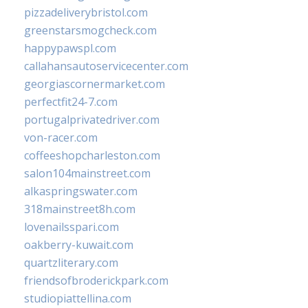
pizzadeliverybristol.com
greenstarsmogcheck.com
happypawspl.com
callahansautoservicecenter.com
georgiascornermarket.com
perfectfit24-7.com
portugalprivatedriver.com
von-racer.com
coffeeshopcharleston.com
salon104mainstreet.com
alkaspringswater.com
318mainstreet8h.com
lovenailsspari.com
oakberry-kuwait.com
quartzliterary.com
friendsofbroderickpark.com
studiopiattellina.com