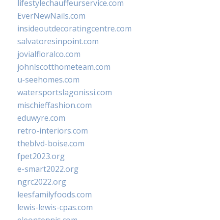
lifestylechauffeurservice.com
EverNewNails.com
insideoutdecoratingcentre.com
salvatoresinpoint.com
jovialfloralco.com
johnlscotthometeam.com
u-seehomes.com
watersportslagonissi.com
mischieffashion.com
eduwyre.com
retro-interiors.com
theblvd-boise.com
fpet2023.org
e-smart2022.org
ngrc2022.org
leesfamilyfoods.com
lewis-lewis-cpas.com