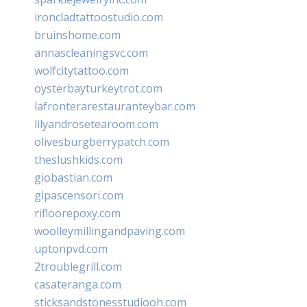
ironcladtattoostudio.com
bruinshome.com
annascleaningsvc.com
wolfcitytattoo.com
oysterbayturkeytrot.com
lafronterarestauranteybar.com
lilyandrosetearoom.com
olivesburgberrypatch.com
theslushkids.com
giobastian.com
glpascensori.com
rifloorepoxy.com
woolleymillingandpaving.com
uptonpvd.com
2troublegrill.com
casateranga.com
sticksandstonesstudiooh.com