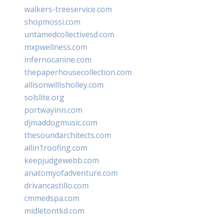
walkers-treeservice.com
shopmossi.com
untamedcollectivesd.com
mxpwellness.com
infernocanine.com
thepaperhousecollection.com
allisonwillisholley.com
solslite.org
portwayinn.com
djmaddogmusic.com
thesoundarchitects.com
allin1roofing.com
keepjudgewebb.com
anatomyofadventure.com
drivancastillo.com
cmmedspa.com
midletontkd.com