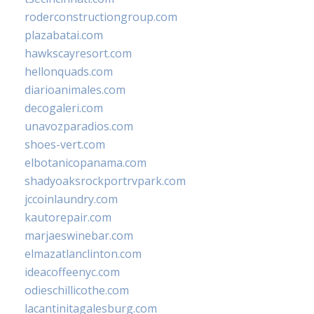
roderconstructiongroup.com
plazabatai.com
hawkscayresort.com
hellonquads.com
diarioanimales.com
decogaleri.com
unavozparadios.com
shoes-vert.com
elbotanicopanama.com
shadyoaksrockportrvpark.com
jccoinlaundry.com
kautorepair.com
marjaeswinebar.com
elmazatlanclinton.com
ideacoffeenyc.com
odieschillicothe.com
lacantinitagalesburg.com