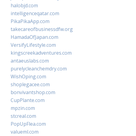
halobjd.com
intelligenceqatar.com
PikaPikaApp.com
takecareofbusinessdfw.org
HamadaOfJapan.com
VersifyLifestyle.com
kingscreekadventures.com
antaeuslabs.com
purelycleanchemdry.com
WishOping.com
shoplegacee.com
bonvivantshop.com
CupPlante.com
mpzin.com
stcreal.com
PopUpFlea.com
valueml.com