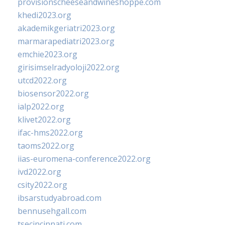
provisionscheeseandwineshoppe.com
khedi2023.org
akademikgeriatri2023.org
marmarapediatri2023.org
emchie2023.org
girisimselradyoloji2022.org
utcd2022.org
biosensor2022.org
ialp2022.org
klivet2022.org
ifac-hms2022.org
taoms2022.org
iias-euromena-conference2022.org
ivd2022.org
csity2022.org
ibsarstudyabroad.com
bennusehgall.com
tsecincinnati.com