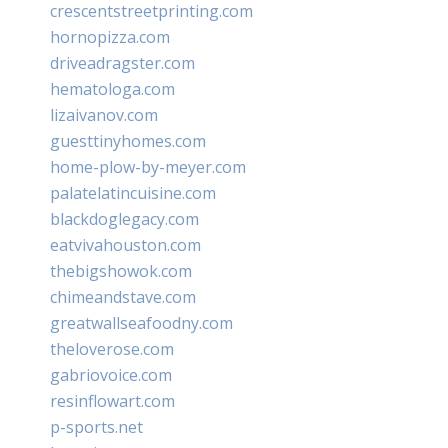
crescentstreetprinting.com
hornopizza.com
driveadragster.com
hematologa.com
lizaivanov.com
guesttinyhomes.com
home-plow-by-meyer.com
palatelatincuisine.com
blackdoglegacy.com
eatvivahouston.com
thebigshowok.com
chimeandstave.com
greatwallseafoodny.com
theloverose.com
gabriovoice.com
resinflowart.com
p-sports.net