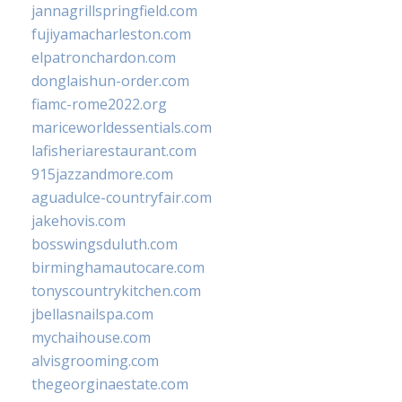
jannagrillspringfield.com
fujiyamacharleston.com
elpatronchardon.com
donglaishun-order.com
fiamc-rome2022.org
mariceworldessentials.com
lafisheriarestaurant.com
915jazzandmore.com
aguadulce-countryfair.com
jakehovis.com
bosswingsduluth.com
birminghamautocare.com
tonyscountrykitchen.com
jbellasnailspa.com
mychaihouse.com
alvisgrooming.com
thegeorginaestate.com