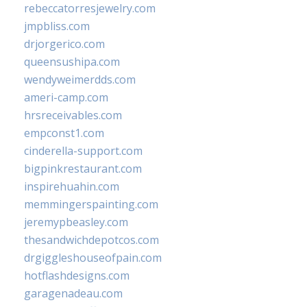
rebeccatorresjewelry.com
jmpbliss.com
drjorgerico.com
queensushipa.com
wendyweimerdds.com
ameri-camp.com
hrsreceivables.com
empconst1.com
cinderella-support.com
bigpinkrestaurant.com
inspirehuahin.com
memmingerspainting.com
jeremypbeasley.com
thesandwichdepotcos.com
drgiggleshouseofpain.com
hotflashdesigns.com
garagenadeau.com