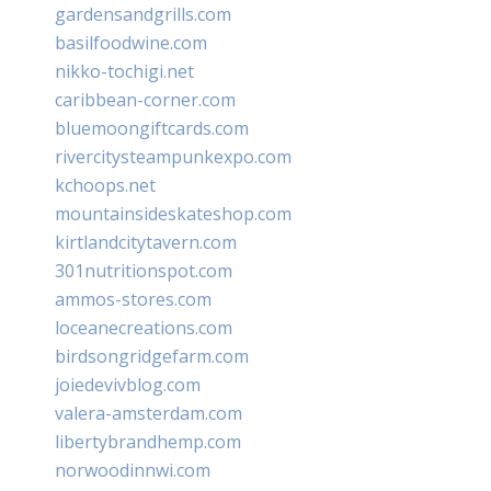
gardensandgrills.com
basilfoodwine.com
nikko-tochigi.net
caribbean-corner.com
bluemoongiftcards.com
rivercitysteampunkexpo.com
kchoops.net
mountainsideskateshop.com
kirtlandcitytavern.com
301nutritionspot.com
ammos-stores.com
loceanecreations.com
birdsongridgefarm.com
joiedevivblog.com
valera-amsterdam.com
libertybrandhemp.com
norwoodinnwi.com