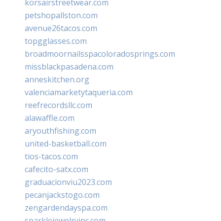
korsairstreetwear.com
petshopallston.com
avenue26tacos.com
topgglasses.com
broadmoornailsspacoloradosprings.com
missblackpasadena.com
anneskitchen.org
valenciamarketytaqueria.com
reefrecordsllc.com
alawaffle.com
aryouthfishing.com
united-basketball.com
tios-tacos.com
cafecito-satx.com
graduacionviu2023.com
pecanjackstogo.com
zengardendayspa.com
sparklejewelryinc.com