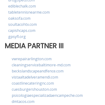
drogopets.com
ediblechalk.com
tabletennisnearme.com
oaksofa.com
soultacohtx.com
capishcaps.com
gpsyfl.org
MEDIA PARTNER III
vwrepairarlington.com
cleaningservicebaltimore-md.com
beckslandscapeandfence.com
vistaaltadelveramendi.com
coastlinecateringnc.com
cuesburgershouston.com
psicologiaespecializadaencampeche.com
dmtacos.com