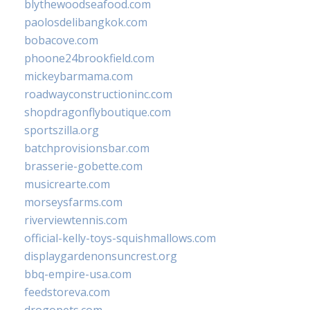
blythewoodseafood.com
paolosdelibangkok.com
bobacove.com
phoone24brookfield.com
mickeybarmama.com
roadwayconstructioninc.com
shopdragonflyboutique.com
sportszilla.org
batchprovisionsbar.com
brasserie-gobette.com
musicrearte.com
morseysfarms.com
riverviewtennis.com
official-kelly-toys-squishmallows.com
displaygardenonsuncrest.org
bbq-empire-usa.com
feedstoreva.com