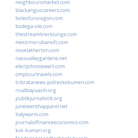
neighboursmarket.com
blackanguscareers.com
bolesfororegon.com
bodega-ole.com
thestreamlinerlounge.com
mestrinorubanofc.com
novelatherton.com
nassvalleygardens.net
electjohnstewart.com
omptourtravels.com
tribratanews-polreskebumen.com
rsudbayuasih.org
publikjurnalistik.org
juneteenthapparel.net
italywarm.com
journaloffinanceeconomics.com
kvk-kumari.org