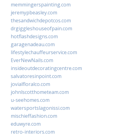
memmingerspainting.com
jeremypbeasley.com
thesandwichdepotcos.com
drgiggleshouseofpain.com
hotflashdesigns.com
garagenadeau.com
lifestylechauffeurservice.com
EverNewNails.com
insideoutdecoratingcentre.com
salvatoresinpoint.com
jovialfloralco.com
johnlscotthometeam.com
u-seehomes.com
watersportslagonissi.com
mischieffashion.com
eduwyre.com
retro-interiors.com