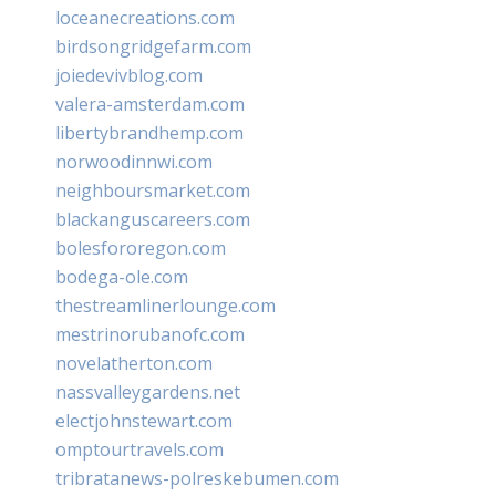
loceanecreations.com
birdsongridgefarm.com
joiedevivblog.com
valera-amsterdam.com
libertybrandhemp.com
norwoodinnwi.com
neighboursmarket.com
blackanguscareers.com
bolesfororegon.com
bodega-ole.com
thestreamlinerlounge.com
mestrinorubanofc.com
novelatherton.com
nassvalleygardens.net
electjohnstewart.com
omptourtravels.com
tribratanews-polreskebumen.com