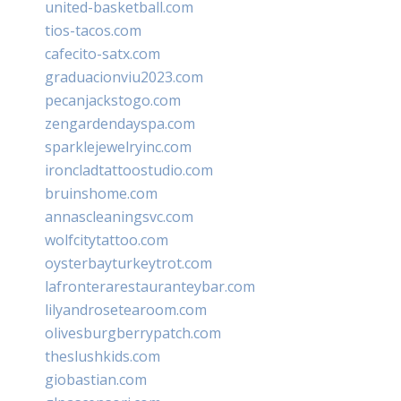
united-basketball.com
tios-tacos.com
cafecito-satx.com
graduacionviu2023.com
pecanjackstogo.com
zengardendayspa.com
sparklejewelryinc.com
ironcladtattoostudio.com
bruinshome.com
annascleaningsvc.com
wolfcitytattoo.com
oysterbayturkeytrot.com
lafronterarestauranteybar.com
lilyandrosetearoom.com
olivesburgberrypatch.com
theslushkids.com
giobastian.com