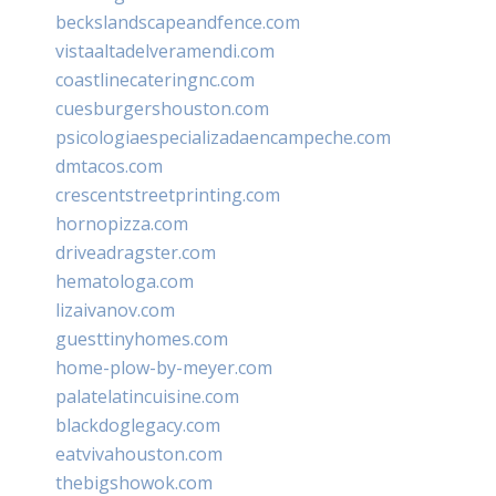
beckslandscapeandfence.com
vistaaltadelveramendi.com
coastlinecateringnc.com
cuesburgershouston.com
psicologiaespecializadaencampeche.com
dmtacos.com
crescentstreetprinting.com
hornopizza.com
driveadragster.com
hematologa.com
lizaivanov.com
guesttinyhomes.com
home-plow-by-meyer.com
palatelatincuisine.com
blackdoglegacy.com
eatvivahouston.com
thebigshowok.com