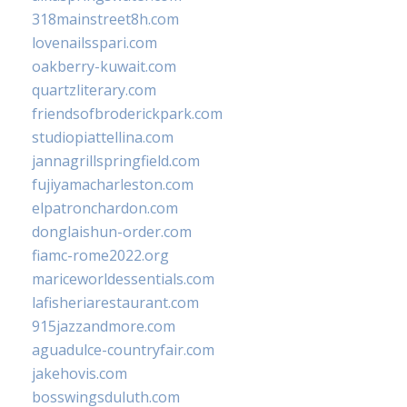
318mainstreet8h.com
lovenailsspari.com
oakberry-kuwait.com
quartzliterary.com
friendsofbroderickpark.com
studiopiattellina.com
jannagrillspringfield.com
fujiyamacharleston.com
elpatronchardon.com
donglaishun-order.com
fiamc-rome2022.org
mariceworldessentials.com
lafisheriarestaurant.com
915jazzandmore.com
aguadulce-countryfair.com
jakehovis.com
bosswingsduluth.com