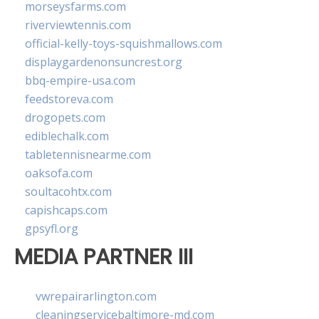
morseysfarms.com
riverviewtennis.com
official-kelly-toys-squishmallows.com
displaygardenonsuncrest.org
bbq-empire-usa.com
feedstoreva.com
drogopets.com
ediblechalk.com
tabletennisnearme.com
oaksofa.com
soultacohtx.com
capishcaps.com
gpsyfl.org
MEDIA PARTNER III
vwrepairarlington.com
cleaningservicebaltimore-md.com