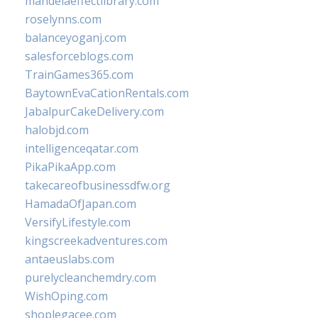
mandelaeffectlibrary.com
roselynns.com
balanceyoganj.com
salesforceblogs.com
TrainGames365.com
BaytownEvaCationRentals.com
JabalpurCakeDelivery.com
halobjd.com
intelligenceqatar.com
PikaPikaApp.com
takecareofbusinessdfw.org
HamadaOfJapan.com
VersifyLifestyle.com
kingscreekadventures.com
antaeuslabs.com
purelycleanchemdry.com
WishOping.com
shoplegacee.com