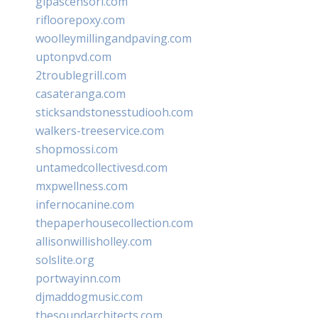
glpascensori.com
rifloorepoxy.com
woolleymillingandpaving.com
uptonpvd.com
2troublegrill.com
casateranga.com
sticksandstonesstudiooh.com
walkers-treeservice.com
shopmossi.com
untamedcollectivesd.com
mxpwellness.com
infernocanine.com
thepaperhousecollection.com
allisonwillisholley.com
solslite.org
portwayinn.com
djmaddogmusic.com
thesoundarchitects.com