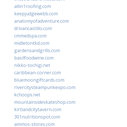
allin1roofing.com
keepjudgewebb.com
anatomyofadventure.com
drivancastillo.com
cmmedspa.com
midletontkd.com
gardensandgrills.com
basilfoodwine.com
nikko-tochigi.net
caribbean-corner.com
bluemoongiftcards.com
rivercitysteampunkexpo.com
kchoops.net
mountainsideskateshop.com
kirtlandcitytavern.com
301nutritionspot.com
ammos-stores.com