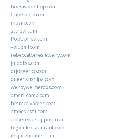
bonvivantshop.com
CupPlante.com
mpzin.com
stcreal.com
PopUpFlea.com
valueml.com
rebeccatorresjewelry.com
jmpbliss.com
drjorgerico.com
queensushipa.com
wendyweimerdds.com
ameri-camp.com
hrsreceivables.com
empconst1.com
cinderella-support.com
bigpinkrestaurant.com
inspirehuahin.com