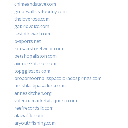
chimeandstave.com
greatwallseafoodny.com
theloverose.com
gabriovoice.com
resinflowart.com
p-sports.net
korsairstreetwear.com
petshopallston.com
avenue26tacos.com
topgglasses.com
broadmoornailsspacoloradosprings.com
missblackpasadena.com
anneskitchen.org
valenciamarketytaqueria.com
reefrecordsllc.com
alawaffle.com
aryouthfishing.com