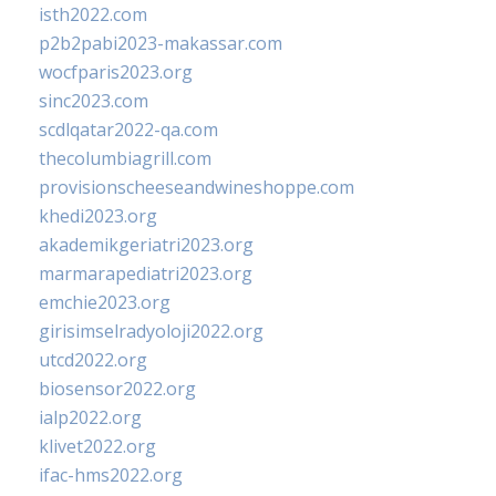
isth2022.com
p2b2pabi2023-makassar.com
wocfparis2023.org
sinc2023.com
scdlqatar2022-qa.com
thecolumbiagrill.com
provisionscheeseandwineshoppe.com
khedi2023.org
akademikgeriatri2023.org
marmarapediatri2023.org
emchie2023.org
girisimselradyoloji2022.org
utcd2022.org
biosensor2022.org
ialp2022.org
klivet2022.org
ifac-hms2022.org