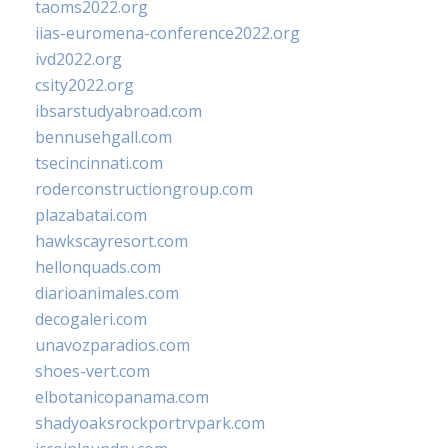
taoms2022.org
iias-euromena-conference2022.org
ivd2022.org
csity2022.org
ibsarstudyabroad.com
bennusehgall.com
tsecincinnati.com
roderconstructiongroup.com
plazabatai.com
hawkscayresort.com
hellonquads.com
diarioanimales.com
decogaleri.com
unavozparadios.com
shoes-vert.com
elbotanicopanama.com
shadyoaksrockportrvpark.com