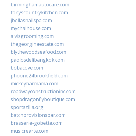
birminghamautocare.com
tonyscountrykitchen.com
jbellasnailspa.com
mychaihouse.com
alvisgrooming.com
thegeorginaestate.com
blythewoodseafood.com
paolosdelibangkok.com
bobacove.com
phoone24brookfield.com
mickeybarmama.com
roadwayconstructioninc.com
shopdragonflyboutique.com
sportszilla.org
batchprovisionsbar.com
brasserie-gobette.com
musicrearte.com