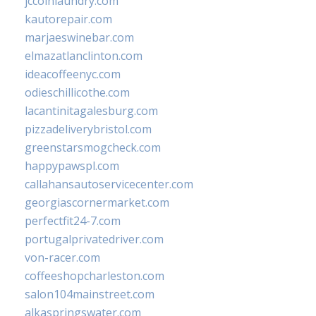
jccoinlaundry.com
kautorepair.com
marjaeswinebar.com
elmazatlanclinton.com
ideacoffeenyc.com
odieschillicothe.com
lacantinitagalesburg.com
pizzadeliverybristol.com
greenstarsmogcheck.com
happypawspl.com
callahansautoservicecenter.com
georgiascornermarket.com
perfectfit24-7.com
portugalprivatedriver.com
von-racer.com
coffeeshopcharleston.com
salon104mainstreet.com
alkaspringswater.com