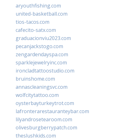
aryouthfishing.com
united-basketball.com
tios-tacos.com
cafecito-satx.com
graduacionviu2023.com
pecanjackstogo.com
zengardendayspa.com
sparklejewelryinc.com
ironcladtattoostudio.com
bruinshome.com
annascleaningsvc.com
wolfcitytattoo.com
oysterbayturkeytrot.com
lafronterarestauranteybar.com
lilyandrosetearoom.com
olivesburgberrypatch.com
theslushkids.com