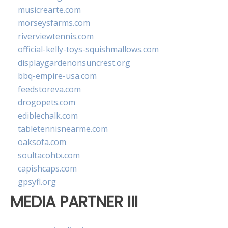
musicrearte.com
morseysfarms.com
riverviewtennis.com
official-kelly-toys-squishmallows.com
displaygardenonsuncrest.org
bbq-empire-usa.com
feedstoreva.com
drogopets.com
ediblechalk.com
tabletennisnearme.com
oaksofa.com
soultacohtx.com
capishcaps.com
gpsyfl.org
MEDIA PARTNER III