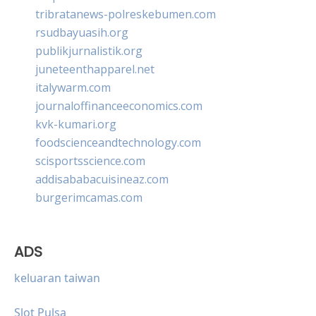
tribratanews-polreskebumen.com
rsudbayuasih.org
publikjurnalistik.org
juneteenthapparel.net
italywarm.com
journaloffinanceeconomics.com
kvk-kumari.org
foodscienceandtechnology.com
scisportsscience.com
addisababacuisineaz.com
burgerimcamas.com
ADS
keluaran taiwan
Slot Pulsa