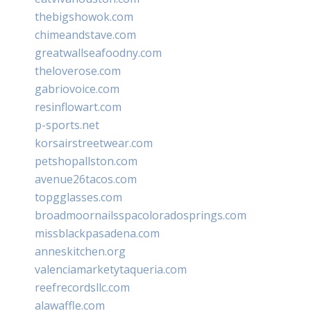
thebigshowok.com
chimeandstave.com
greatwallseafoodny.com
theloverose.com
gabriovoice.com
resinflowart.com
p-sports.net
korsairstreetwear.com
petshopallston.com
avenue26tacos.com
topgglasses.com
broadmoornailsspacoloradosprings.com
missblackpasadena.com
anneskitchen.org
valenciamarketytaqueria.com
reefrecordsllc.com
alawaffle.com