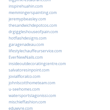
inspirehuahin.com
memmingerspainting.com
jeremypbeasley.com
thesandwichdepotcos.com
drgiggleshouseofpain.com
hotflashdesigns.com
garagenadeau.com
lifestylechauffeurservice.com
EverNewNails.com
insideoutdecoratingcentre.com
salvatoresinpoint.com
jovialfloralco.com
johnlscotthometeam.com
u-seehomes.com
watersportslagonissi.com
mischieffashion.com
eduwyre.com