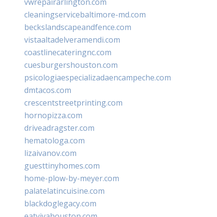
vwrepairarlington.com
cleaningservicebaltimore-md.com
beckslandscapeandfence.com
vistaaltadelveramendi.com
coastlinecateringnc.com
cuesburgershouston.com
psicologiaespecializadaencampeche.com
dmtacos.com
crescentstreetprinting.com
hornopizza.com
driveadragster.com
hematologa.com
lizaivanov.com
guesttinyhomes.com
home-plow-by-meyer.com
palatelatincuisine.com
blackdoglegacy.com
eatvivahouston.com