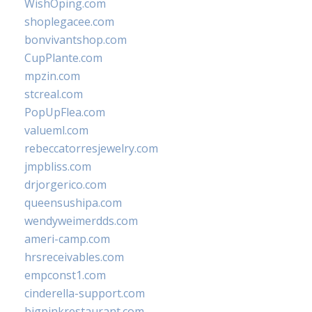
WishOping.com
shoplegacee.com
bonvivantshop.com
CupPlante.com
mpzin.com
stcreal.com
PopUpFlea.com
valueml.com
rebeccatorresjewelry.com
jmpbliss.com
drjorgerico.com
queensushipa.com
wendyweimerdds.com
ameri-camp.com
hrsreceivables.com
empconst1.com
cinderella-support.com
bigpinkrestaurant.com