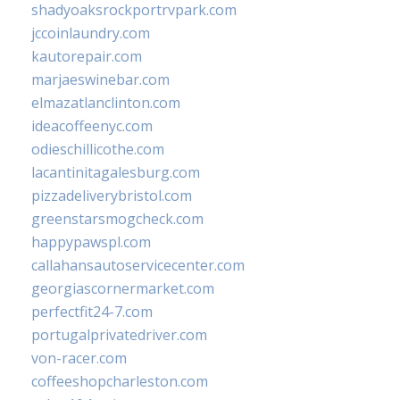
shadyoaksrockportrvpark.com
jccoinlaundry.com
kautorepair.com
marjaeswinebar.com
elmazatlanclinton.com
ideacoffeenyc.com
odieschillicothe.com
lacantinitagalesburg.com
pizzadeliverybristol.com
greenstarsmogcheck.com
happypawspl.com
callahansautoservicecenter.com
georgiascornermarket.com
perfectfit24-7.com
portugalprivatedriver.com
von-racer.com
coffeeshopcharleston.com