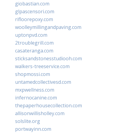
giobastian.com
glpascensori.com
rifloorepoxy.com
woolleymillingandpaving.com
uptonpvd.com
2troublegrill.com
casateranga.com
sticksandstonesstudiooh.com
walkers-treeservice.com
shopmossi.com
untamedcollectivesd.com
mxpwellness.com
infernocanine.com
thepaperhousecollection.com
allisonwillisholley.com
solslite.org
portwayinn.com