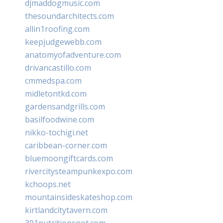
djmaddogmusic.com
thesoundarchitects.com
allin1roofing.com
keepjudgewebb.com
anatomyofadventure.com
drivancastillo.com
cmmedspa.com
midletontkd.com
gardensandgrills.com
basilfoodwine.com
nikko-tochigi.net
caribbean-corner.com
bluemoongiftcards.com
rivercitysteampunkexpo.com
kchoops.net
mountainsideskateshop.com
kirtlandcitytavern.com
301nutritionspot.com