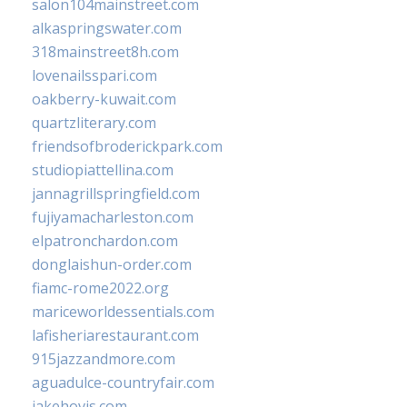
salon104mainstreet.com
alkaspringswater.com
318mainstreet8h.com
lovenailsspari.com
oakberry-kuwait.com
quartzliterary.com
friendsofbroderickpark.com
studiopiattellina.com
jannagrillspringfield.com
fujiyamacharleston.com
elpatronchardon.com
donglaishun-order.com
fiamc-rome2022.org
mariceworldessentials.com
lafisheriarestaurant.com
915jazzandmore.com
aguadulce-countryfair.com
jakehovis.com