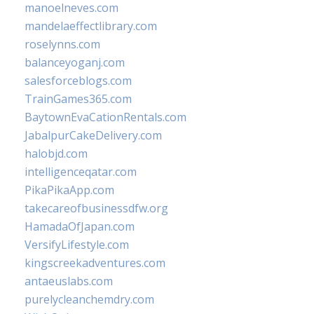
manoelneves.com
mandelaeffectlibrary.com
roselynns.com
balanceyoganj.com
salesforceblogs.com
TrainGames365.com
BaytownEvaCationRentals.com
JabalpurCakeDelivery.com
halobjd.com
intelligenceqatar.com
PikaPikaApp.com
takecareofbusinessdfw.org
HamadaOfJapan.com
VersifyLifestyle.com
kingscreekadventures.com
antaeuslabs.com
purelycleanchemdry.com