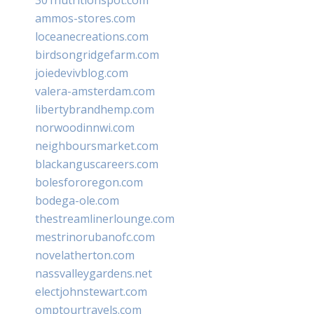
ammos-stores.com
loceanecreations.com
birdsongridgefarm.com
joiedevivblog.com
valera-amsterdam.com
libertybrandhemp.com
norwoodinnwi.com
neighboursmarket.com
blackanguscareers.com
bolesfororegon.com
bodega-ole.com
thestreamlinerlounge.com
mestrinorubanofc.com
novelatherton.com
nassvalleygardens.net
electjohnstewart.com
omptourtravels.com