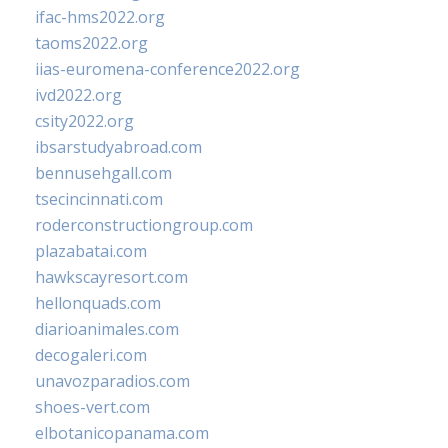
ifac-hms2022.org
taoms2022.org
iias-euromena-conference2022.org
ivd2022.org
csity2022.org
ibsarstudyabroad.com
bennusehgall.com
tsecincinnati.com
roderconstructiongroup.com
plazabatai.com
hawkscayresort.com
hellonquads.com
diarioanimales.com
decogaleri.com
unavozparadios.com
shoes-vert.com
elbotanicopanama.com