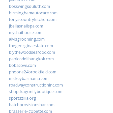
bosswingsduluth.com
birminghamautocare.com
tonyscountrykitchen.com
jbellasnailspa.com
mychaihouse.com
alvisgrooming.com
thegeorginaestate.com
blythewoodseafood.com
paolosdelibangkok.com
bobacove.com
phoone24brookfield.com
mickeybarmama.com
roadwayconstructioninc.com
shopdragonflyboutique.com
sportszilla.org
batchprovisionsbar.com
brasserie-gobette.com