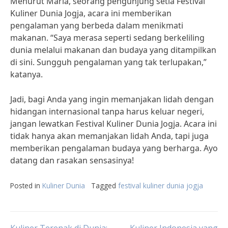
Menurut Maria, seorang pengunjung setia Festival
Kuliner Dunia Jogja, acara ini memberikan
pengalaman yang berbeda dalam menikmati
makanan. “Saya merasa seperti sedang berkeliling
dunia melalui makanan dan budaya yang ditampilkan
di sini. Sungguh pengalaman yang tak terlupakan,”
katanya.
Jadi, bagi Anda yang ingin memanjakan lidah dengan
hidangan internasional tanpa harus keluar negeri,
jangan lewatkan Festival Kuliner Dunia Jogja. Acara ini
tidak hanya akan memanjakan lidah Anda, tapi juga
memberikan pengalaman budaya yang berharga. Ayo
datang dan rasakan sensasinya!
Posted in
Kuliner Dunia
Tagged
festival kuliner dunia jogja