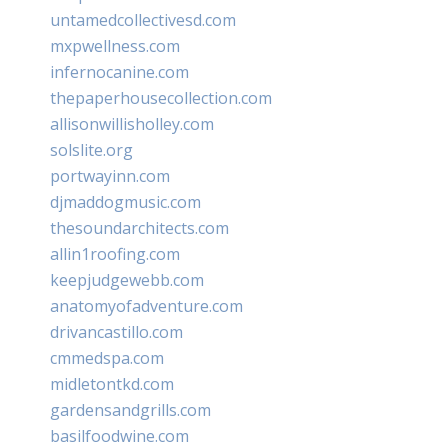
untamedcollectivesd.com
mxpwellness.com
infernocanine.com
thepaperhousecollection.com
allisonwillisholley.com
solslite.org
portwayinn.com
djmaddogmusic.com
thesoundarchitects.com
allin1roofing.com
keepjudgewebb.com
anatomyofadventure.com
drivancastillo.com
cmmedspa.com
midletontkd.com
gardensandgrills.com
basilfoodwine.com