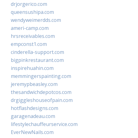
drjorgerico.com
queensushipa.com
wendyweimerdds.com
ameri-camp.com
hrsreceivables.com
empconst1.com
cinderella-support.com
bigpinkrestaurant.com
inspirehuahin.com
memmingerspainting.com
jeremypbeasley.com
thesandwichdepotcos.com
drgiggleshouseofpain.com
hotflashdesigns.com
garagenadeau.com
lifestylechauffeurservice.com
EverNewNails.com