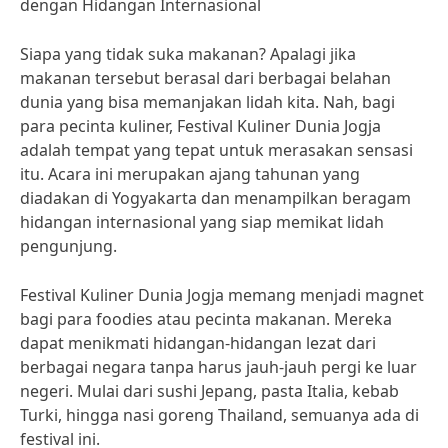
dengan Hidangan Internasional
Siapa yang tidak suka makanan? Apalagi jika
makanan tersebut berasal dari berbagai belahan
dunia yang bisa memanjakan lidah kita. Nah, bagi
para pecinta kuliner, Festival Kuliner Dunia Jogja
adalah tempat yang tepat untuk merasakan sensasi
itu. Acara ini merupakan ajang tahunan yang
diadakan di Yogyakarta dan menampilkan beragam
hidangan internasional yang siap memikat lidah
pengunjung.
Festival Kuliner Dunia Jogja memang menjadi magnet
bagi para foodies atau pecinta makanan. Mereka
dapat menikmati hidangan-hidangan lezat dari
berbagai negara tanpa harus jauh-jauh pergi ke luar
negeri. Mulai dari sushi Jepang, pasta Italia, kebab
Turki, hingga nasi goreng Thailand, semuanya ada di
festival ini.