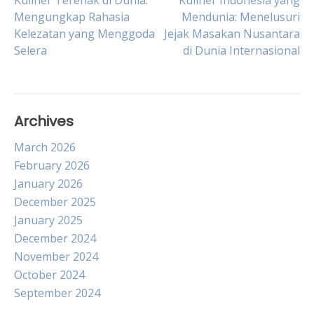
Post
Kuliner Terenak di Dunia:
Kuliner Indonesia yang
Mengungkap Rahasia
Mendunia: Menelusuri
Kelezatan yang Menggoda
Jejak Masakan Nusantara
navigation
Selera
di Dunia Internasional
Archives
March 2026
February 2026
January 2026
December 2025
January 2025
December 2024
November 2024
October 2024
September 2024