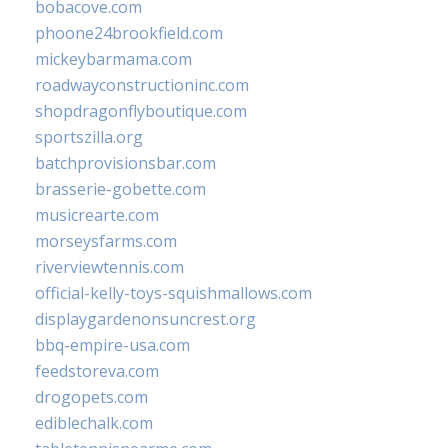
bobacove.com
phoone24brookfield.com
mickeybarmama.com
roadwayconstructioninc.com
shopdragonflyboutique.com
sportszilla.org
batchprovisionsbar.com
brasserie-gobette.com
musicrearte.com
morseysfarms.com
riverviewtennis.com
official-kelly-toys-squishmallows.com
displaygardenonsuncrest.org
bbq-empire-usa.com
feedstoreva.com
drogopets.com
ediblechalk.com