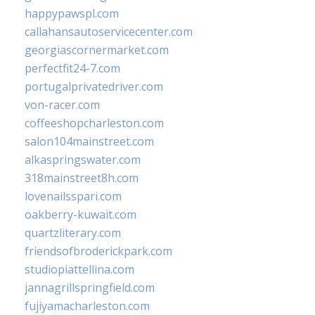
happypawspl.com
callahansautoservicecenter.com
georgiascornermarket.com
perfectfit24-7.com
portugalprivatedriver.com
von-racer.com
coffeeshopcharleston.com
salon104mainstreet.com
alkaspringswater.com
318mainstreet8h.com
lovenailsspari.com
oakberry-kuwait.com
quartzliterary.com
friendsofbroderickpark.com
studiopiattellina.com
jannagrillspringfield.com
fujiyamacharleston.com