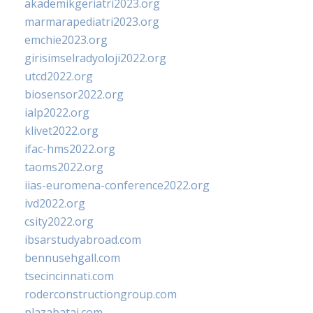
akademikgeriatri2023.org
marmarapediatri2023.org
emchie2023.org
girisimselradyoloji2022.org
utcd2022.org
biosensor2022.org
ialp2022.org
klivet2022.org
ifac-hms2022.org
taoms2022.org
iias-euromena-conference2022.org
ivd2022.org
csity2022.org
ibsarstudyabroad.com
bennusehgall.com
tsecincinnati.com
roderconstructiongroup.com
plazabatai.com