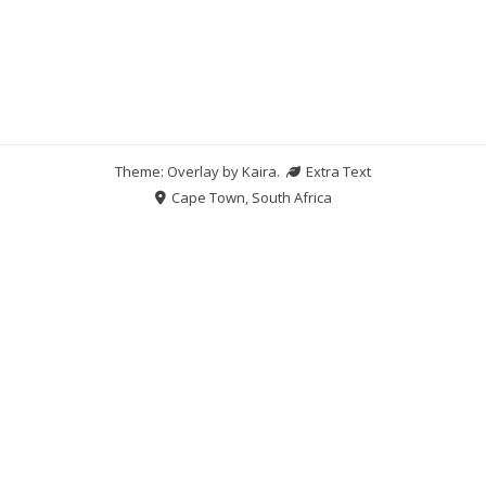
Theme: Overlay by
Kaira
.
Extra Text
Cape Town, South Africa