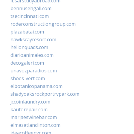
ibsarstudyabroad.com
bennusehgall.com
tsecincinnati.com
roderconstructiongroup.com
plazabatai.com
hawkscayresort.com
hellonquads.com
diarioanimales.com
decogaleri.com
unavozparadios.com
shoes-vert.com
elbotanicopanama.com
shadyoaksrockportrvpark.com
jccoinlaundry.com
kautorepair.com
marjaeswinebar.com
elmazatlanclinton.com
ideacoffeenyc.com