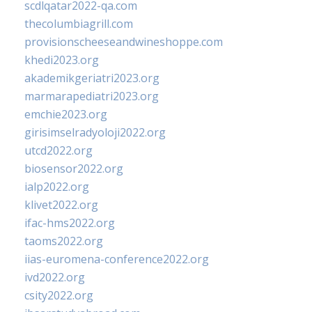
scdlqatar2022-qa.com
thecolumbiagrill.com
provisionscheeseandwineshoppe.com
khedi2023.org
akademikgeriatri2023.org
marmarapediatri2023.org
emchie2023.org
girisimselradyoloji2022.org
utcd2022.org
biosensor2022.org
ialp2022.org
klivet2022.org
ifac-hms2022.org
taoms2022.org
iias-euromena-conference2022.org
ivd2022.org
csity2022.org