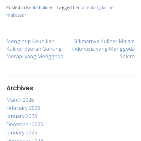
Posted in
Berita Kuliner
Tagged
berita tentang kuliner
makassar
Post
Mengintip Keunikan
Nikmatnya Kuliner Malam
Kuliner daerah Gunung
Indonesia yang Menggoda
Merapi yang Menggoda
Selera
navigation
Archives
March 2026
February 2026
January 2026
December 2025
January 2025
December 2024