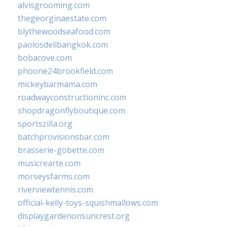
alvisgrooming.com
thegeorginaestate.com
blythewoodseafood.com
paolosdelibangkok.com
bobacove.com
phoone24brookfield.com
mickeybarmama.com
roadwayconstructioninc.com
shopdragonflyboutique.com
sportszilla.org
batchprovisionsbar.com
brasserie-gobette.com
musicrearte.com
morseysfarms.com
riverviewtennis.com
official-kelly-toys-squishmallows.com
displaygardenonsuncrest.org