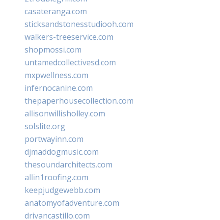
casateranga.com
sticksandstonesstudiooh.com
walkers-treeservice.com
shopmossi.com
untamedcollectivesd.com
mxpwellness.com
infernocanine.com
thepaperhousecollection.com
allisonwillisholley.com
solslite.org
portwayinn.com
djmaddogmusic.com
thesoundarchitects.com
allin1roofing.com
keepjudgewebb.com
anatomyofadventure.com
drivancastillo.com