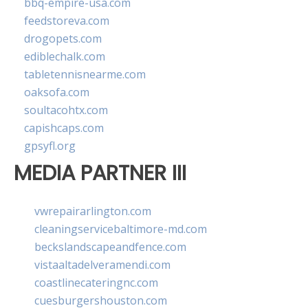
bbq-empire-usa.com
feedstoreva.com
drogopets.com
ediblechalk.com
tabletennisnearme.com
oaksofa.com
soultacohtx.com
capishcaps.com
gpsyfl.org
MEDIA PARTNER III
vwrepairarlington.com
cleaningservicebaltimore-md.com
beckslandscapeandfence.com
vistaaltadelveramendi.com
coastlinecateringnc.com
cuesburgershouston.com