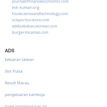
journaloffinanceeconomics.com
kvk-kumari.org
foodscienceandtechnology.com
scisportsscience.com
addisababacuisineaz.com
burgerimcamas.com
ADS
keluaran taiwan
Slot Pulsa
Result Macau
pengeluaran kamboja
togel singapore hari ini