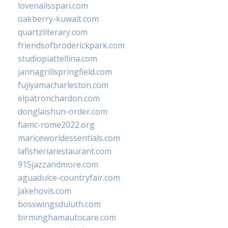
lovenailsspari.com
oakberry-kuwait.com
quartzliterary.com
friendsofbroderickpark.com
studiopiattellina.com
jannagrillspringfield.com
fujiyamacharleston.com
elpatronchardon.com
donglaishun-order.com
fiamc-rome2022.org
mariceworldessentials.com
lafisheriarestaurant.com
915jazzandmore.com
aguadulce-countryfair.com
jakehovis.com
bosswingsduluth.com
birminghamautocare.com