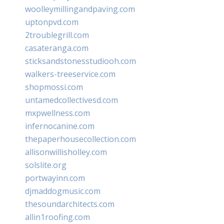
woolleymillingandpaving.com
uptonpvd.com
2troublegrill.com
casateranga.com
sticksandstonesstudiooh.com
walkers-treeservice.com
shopmossi.com
untamedcollectivesd.com
mxpwellness.com
infernocanine.com
thepaperhousecollection.com
allisonwillisholley.com
solslite.org
portwayinn.com
djmaddogmusic.com
thesoundarchitects.com
allin1roofing.com