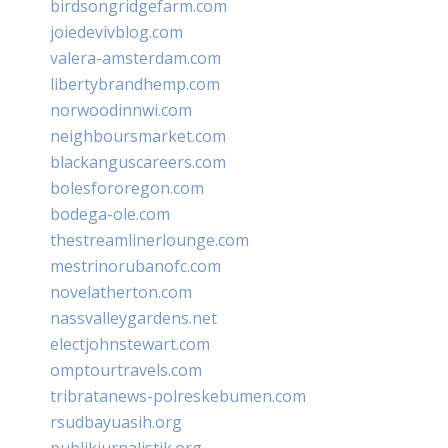
birdsongridgefarm.com
joiedevivblog.com
valera-amsterdam.com
libertybrandhemp.com
norwoodinnwi.com
neighboursmarket.com
blackanguscareers.com
bolesfororegon.com
bodega-ole.com
thestreamlinerlounge.com
mestrinorubanofc.com
novelatherton.com
nassvalleygardens.net
electjohnstewart.com
omptourtravels.com
tribratanews-polreskebumen.com
rsudbayuasih.org
publikjurnalistik.org