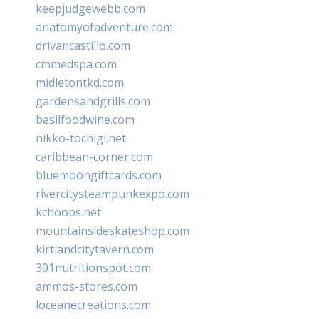
keepjudgewebb.com
anatomyofadventure.com
drivancastillo.com
cmmedspa.com
midletontkd.com
gardensandgrills.com
basilfoodwine.com
nikko-tochigi.net
caribbean-corner.com
bluemoongiftcards.com
rivercitysteampunkexpo.com
kchoops.net
mountainsideskateshop.com
kirtlandcitytavern.com
301nutritionspot.com
ammos-stores.com
loceanecreations.com