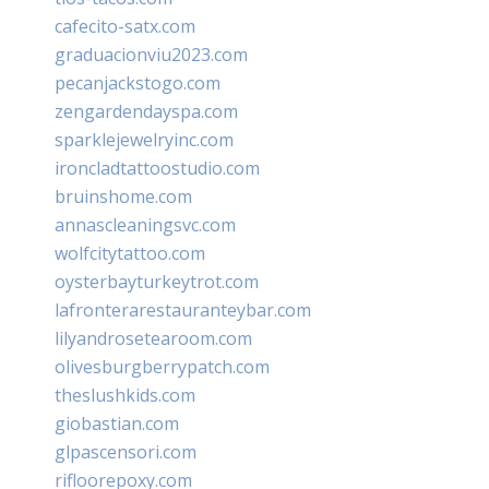
cafecito-satx.com
graduacionviu2023.com
pecanjackstogo.com
zengardendayspa.com
sparklejewelryinc.com
ironcladtattoostudio.com
bruinshome.com
annascleaningsvc.com
wolfcitytattoo.com
oysterbayturkeytrot.com
lafronterarestauranteybar.com
lilyandrosetearoom.com
olivesburgberrypatch.com
theslushkids.com
giobastian.com
glpascensori.com
rifloorepoxy.com