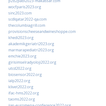
p2b2pabi2023-makassar.com
wocfparis2023.org
sinc2023.com
scdlqatar2022-qa.com
thecolumbiagrill.com
provisionscheeseandwineshoppe.com
khedi2023.org
akademikgeriatri2023.org
marmarapediatri2023.org
emchie2023.org
girisimselradyoloji2022.org
utcd2022.org
biosensor2022.org
ialp2022.org
klivet2022.org
ifac-hms2022.org
taoms2022.org
iias-euromena-conference2022.org