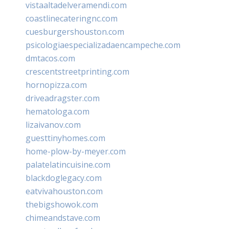
vistaaltadelveramendi.com
coastlinecateringnc.com
cuesburgershouston.com
psicologiaespecializadaencampeche.com
dmtacos.com
crescentstreetprinting.com
hornopizza.com
driveadragster.com
hematologa.com
lizaivanov.com
guesttinyhomes.com
home-plow-by-meyer.com
palatelatincuisine.com
blackdoglegacy.com
eatvivahouston.com
thebigshowok.com
chimeandstave.com