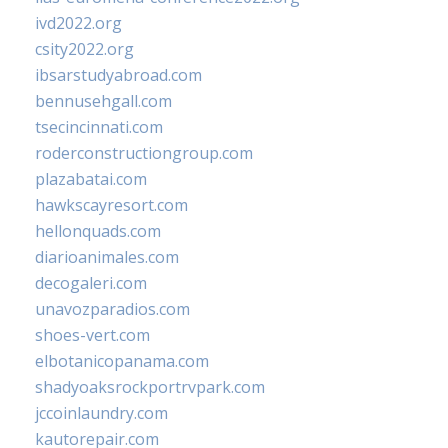
ivd2022.org
csity2022.org
ibsarstudyabroad.com
bennusehgall.com
tsecincinnati.com
roderconstructiongroup.com
plazabatai.com
hawkscayresort.com
hellonquads.com
diarioanimales.com
decogaleri.com
unavozparadios.com
shoes-vert.com
elbotanicopanama.com
shadyoaksrockportrvpark.com
jccoinlaundry.com
kautorepair.com