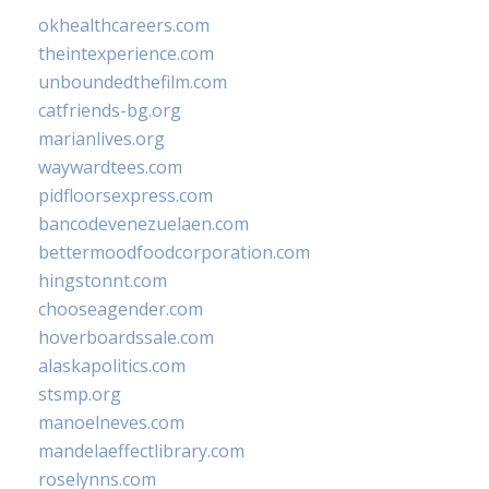
okhealthcareers.com
theintexperience.com
unboundedthefilm.com
catfriends-bg.org
marianlives.org
waywardtees.com
pidfloorsexpress.com
bancodevenezuelaen.com
bettermoodfoodcorporation.com
hingstonnt.com
chooseagender.com
hoverboardssale.com
alaskapolitics.com
stsmp.org
manoelneves.com
mandelaeffectlibrary.com
roselynns.com