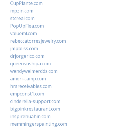
CupPlante.com
mpzin.com
stcreal.com
PopUpFlea.com
valueml.com
rebeccatorresjewelry.com
jmpbliss.com
drjorgerico.com
queensushipa.com
wendyweimerdds.com
ameri-camp.com
hrsreceivables.com
empconst1.com
cinderella-support.com
bigpinkrestaurant.com
inspirehuahin.com
memmingerspainting.com