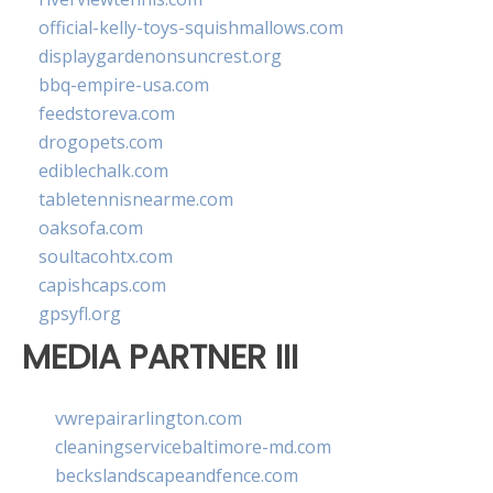
official-kelly-toys-squishmallows.com
displaygardenonsuncrest.org
bbq-empire-usa.com
feedstoreva.com
drogopets.com
ediblechalk.com
tabletennisnearme.com
oaksofa.com
soultacohtx.com
capishcaps.com
gpsyfl.org
MEDIA PARTNER III
vwrepairarlington.com
cleaningservicebaltimore-md.com
beckslandscapeandfence.com