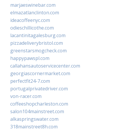
marjaeswinebar.com
elmazatlanclinton.com
ideacoffeenyc.com
odieschillicothe.com
lacantinitagalesburg.com
pizzadeliverybristol.com
greenstarsmogcheck.com
happypawspl.com
callahansautoservicecenter.com
georgiascornermarket.com
perfectfit24-7.com
portugalprivatedriver.com
von-racer.com
coffeeshopcharleston.com
salon104mainstreet.com
alkaspringswater.com
318mainstreet8h.com