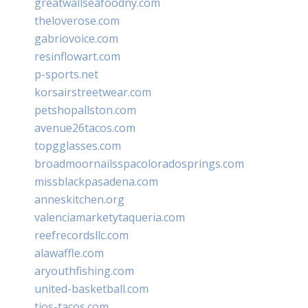
greatwallseafoodny.com
theloverose.com
gabriovoice.com
resinflowart.com
p-sports.net
korsairstreetwear.com
petshopallston.com
avenue26tacos.com
topgglasses.com
broadmoornailsspacoloradosprings.com
missblackpasadena.com
anneskitchen.org
valenciamarketytaqueria.com
reefrecordsllc.com
alawaffle.com
aryouthfishing.com
united-basketball.com
tios-tacos.com