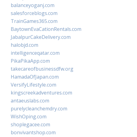
balanceyoganj.com
salesforceblogs.com
TrainGames365.com
BaytownEvaCationRentals.com
JabalpurCakeDelivery.com
halobjd.com
intelligenceqatar.com
PikaPikaApp.com
takecareofbusinessdfw.org
HamadaOfJapan.com
VersifyLifestyle.com
kingscreekadventures.com
antaeuslabs.com
purelycleanchemdry.com
WishOping.com
shoplegacee.com
bonvivantshop.com