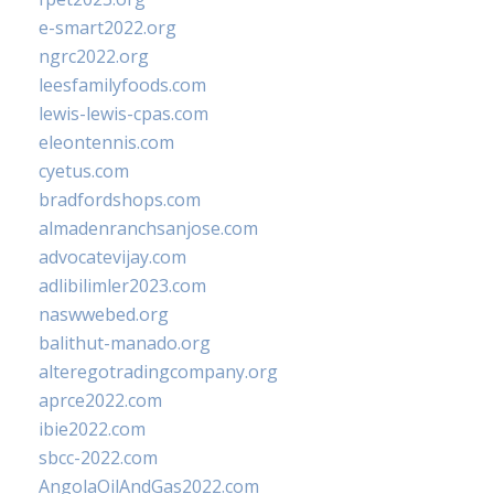
e-smart2022.org
ngrc2022.org
leesfamilyfoods.com
lewis-lewis-cpas.com
eleontennis.com
cyetus.com
bradfordshops.com
almadenranchsanjose.com
advocatevijay.com
adlibilimler2023.com
naswwebed.org
balithut-manado.org
alteregotradingcompany.org
aprce2022.com
ibie2022.com
sbcc-2022.com
AngolaOilAndGas2022.com