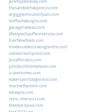
jeremypbeasley.com
thesandwichdepotcos.com
drgiggleshouseofpain.com
hotflashdesigns.com
garagenadeau.com
lifestylechauffeurservice.com
EverNewNails.com
insideoutdecoratingcentre.com
salvatoresinpoint.com
jovialfloralco.com
johnlscotthometeam.com
u-seehomes.com
watersportslagonissi.com
mischieffashion.com
eduwyre.com
retro-interiors.com
theblvd-boise.com
fpet2023.org