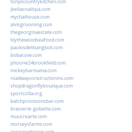
tonyscountrykitchen.com
jbellasnailspa.com
mychaihouse.com
alvisgrooming.com
thegeorginaestate.com
blythewoodseafood.com
paolosdelibangkok.com
bobacove.com
phoone24brookfield.com
mickeybarmama.com
roadwayconstructioninc.com
shopdragonflyboutique.com
sportszilla.org
batchprovisionsbar.com
brasserie-gobette.com
musicrearte.com
morseysfarms.com
riverviewtennis.com