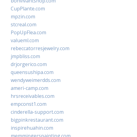
bonvivantshop.com
CupPlante.com
mpzin.com
stcreal.com
PopUpFlea.com
valueml.com
rebeccatorresjewelry.com
jmpbliss.com
drjorgerico.com
queensushipa.com
wendyweimerdds.com
ameri-camp.com
hrsreceivables.com
empconst1.com
cinderella-support.com
bigpinkrestaurant.com
inspirehuahin.com
memmingerspainting.com