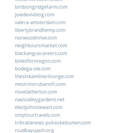
birdsongridgefarm.com
joiedevivblog.com
valera-amsterdam.com
libertybrandhemp.com
norwoodinnwi.com
neighboursmarket.com
blackanguscareers.com
bolesfororegon.com
bodega-ole.com
thestreamlinerlounge.com
mestrinorubanofc.com
novelatherton.com
nassvalleygardens.net
electjohnstewart.com
omptourtravels.com
tribratanews-polreskebumen.com
rsudbayuasih.org