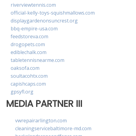
riverviewtennis.com
official-kelly-toys-squishmallows.com
displaygardenonsuncrest.org
bbq-empire-usa.com
feedstoreva.com
drogopets.com
ediblechalk.com
tabletennisnearme.com
oaksofa.com
soultacohtx.com
capishcaps.com
gpsyfl.org
MEDIA PARTNER III
vwrepairarlington.com
cleaningservicebaltimore-md.com