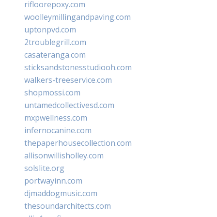
rifloorepoxy.com
woolleymillingandpaving.com
uptonpvd.com
2troublegrill.com
casateranga.com
sticksandstonesstudiooh.com
walkers-treeservice.com
shopmossi.com
untamedcollectivesd.com
mxpwellness.com
infernocanine.com
thepaperhousecollection.com
allisonwillisholley.com
solslite.org
portwayinn.com
djmaddogmusic.com
thesoundarchitects.com