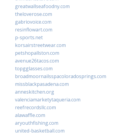
greatwallseafoodny.com
theloverose.com
gabriovoice.com
resinflowart.com
p-sports.net
korsairstreetwear.com
petshopallston.com
avenue26tacos.com
topgglasses.com
broadmoornailsspacoloradosprings.com
missblackpasadena.com
anneskitchen.org
valenciamarketytaqueria.com
reefrecordsllc.com
alawaffle.com
aryouthfishing.com
united-basketball.com