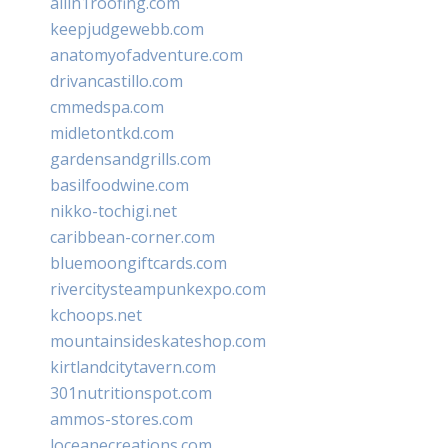
allin1roofing.com
keepjudgewebb.com
anatomyofadventure.com
drivancastillo.com
cmmedspa.com
midletontkd.com
gardensandgrills.com
basilfoodwine.com
nikko-tochigi.net
caribbean-corner.com
bluemoongiftcards.com
rivercitysteampunkexpo.com
kchoops.net
mountainsideskateshop.com
kirtlandcitytavern.com
301nutritionspot.com
ammos-stores.com
loceanecreations.com