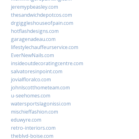
jeremypbeasley.com
thesandwichdepotcos.com
drgiggleshouseofpain.com
hotflashdesigns.com
garagenadeau.com
lifestylechauffeurservice.com
EverNewNails.com
insideoutdecoratingcentre.com
salvatoresinpoint.com
jovialfloralco.com
johnlscotthometeam.com
u-seehomes.com
watersportslagonissi.com
mischieffashion.com
eduwyre.com
retro-interiors.com
theblvd-boise.com