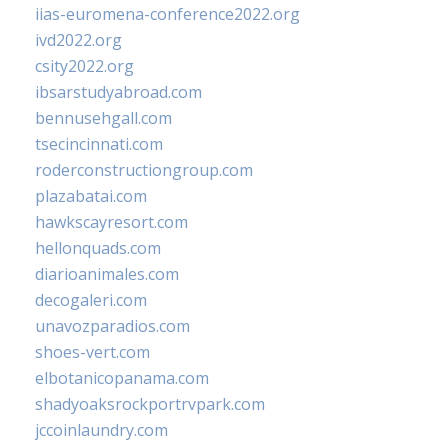
iias-euromena-conference2022.org
ivd2022.org
csity2022.org
ibsarstudyabroad.com
bennusehgall.com
tsecincinnati.com
roderconstructiongroup.com
plazabatai.com
hawkscayresort.com
hellonquads.com
diarioanimales.com
decogaleri.com
unavozparadios.com
shoes-vert.com
elbotanicopanama.com
shadyoaksrockportrvpark.com
jccoinlaundry.com