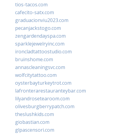
tios-tacos.com
cafecito-satx.com
graduacionviu2023.com
pecanjackstogo.com
zengardendayspa.com
sparklejewelryinc.com
ironcladtattoostudio.com
bruinshome.com
annascleaningsvc.com
wolfcitytattoo.com
oysterbayturkeytrot.com
lafronterarestauranteybar.com
lilyandrosetearoom.com
olivesburgberrypatch.com
theslushkids.com
giobastian.com
glpascensori.com