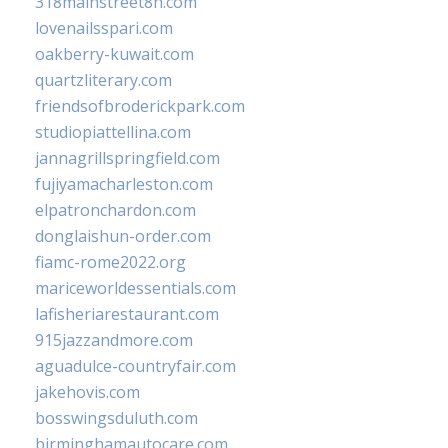
318mainstreet8h.com
lovenailsspari.com
oakberry-kuwait.com
quartzliterary.com
friendsofbroderickpark.com
studiopiattellina.com
jannagrillspringfield.com
fujiyamacharleston.com
elpatronchardon.com
donglaishun-order.com
fiamc-rome2022.org
mariceworldessentials.com
lafisheriarestaurant.com
915jazzandmore.com
aguadulce-countryfair.com
jakehovis.com
bosswingsduluth.com
birminghamautocare.com