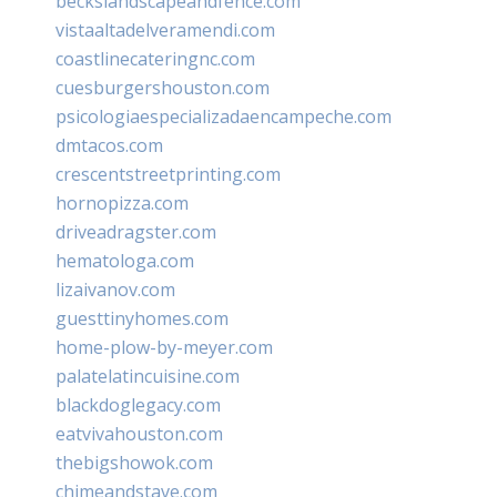
beckslandscapeandfence.com
vistaaltadelveramendi.com
coastlinecateringnc.com
cuesburgershouston.com
psicologiaespecializadaencampeche.com
dmtacos.com
crescentstreetprinting.com
hornopizza.com
driveadragster.com
hematologa.com
lizaivanov.com
guesttinyhomes.com
home-plow-by-meyer.com
palatelatincuisine.com
blackdoglegacy.com
eatvivahouston.com
thebigshowok.com
chimeandstave.com