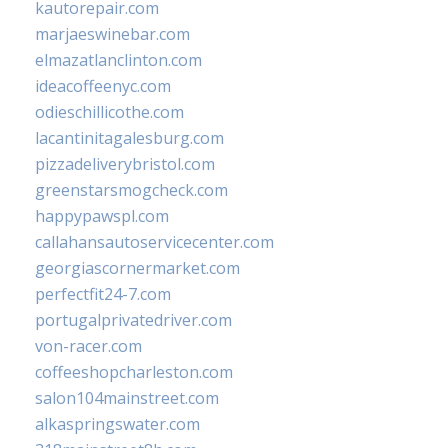
kautorepair.com
marjaeswinebar.com
elmazatlanclinton.com
ideacoffeenyc.com
odieschillicothe.com
lacantinitagalesburg.com
pizzadeliverybristol.com
greenstarsmogcheck.com
happypawspl.com
callahansautoservicecenter.com
georgiascornermarket.com
perfectfit24-7.com
portugalprivatedriver.com
von-racer.com
coffeeshopcharleston.com
salon104mainstreet.com
alkaspringswater.com