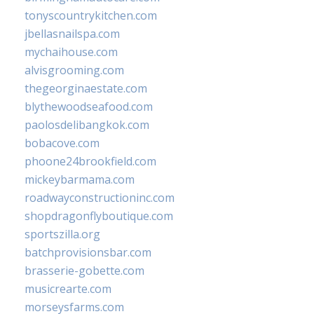
tonyscountrykitchen.com
jbellasnailspa.com
mychaihouse.com
alvisgrooming.com
thegeorginaestate.com
blythewoodseafood.com
paolosdelibangkok.com
bobacove.com
phoone24brookfield.com
mickeybarmama.com
roadwayconstructioninc.com
shopdragonflyboutique.com
sportszilla.org
batchprovisionsbar.com
brasserie-gobette.com
musicrearte.com
morseysfarms.com