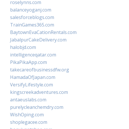
roselynns.com
balanceyoganj.com
salesforceblogs.com
TrainGames365.com
BaytownEvaCationRentals.com
JabalpurCakeDelivery.com
halobjd.com
intelligenceqatar.com
PikaPikaApp.com
takecareofbusinessdfw.org
HamadaOfJapan.com
VersifyLifestyle.com
kingscreekadventures.com
antaeuslabs.com
purelycleanchemdry.com
WishOping.com
shoplegacee.com