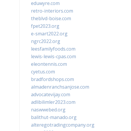
eduwyre.com
retro-interiors.com
theblvd-boise.com
fpet2023.org
e-smart2022.org
ngrc2022.org
leesfamilyfoods.com
lewis-lewis-cpas.com
eleontennis.com
cyetus.com
bradfordshops.com
almadenranchsanjose.com
advocatevijay.com
adlibilimler2023.com
naswwebed.org
balithut-manado.org
alteregotradingcompany.org