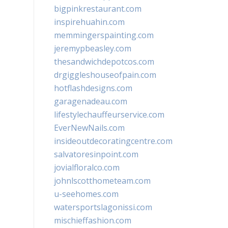
bigpinkrestaurant.com
inspirehuahin.com
memmingerspainting.com
jeremypbeasley.com
thesandwichdepotcos.com
drgiggleshouseofpain.com
hotflashdesigns.com
garagenadeau.com
lifestylechauffeurservice.com
EverNewNails.com
insideoutdecoratingcentre.com
salvatoresinpoint.com
jovialfloralco.com
johnlscotthometeam.com
u-seehomes.com
watersportslagonissi.com
mischieffashion.com