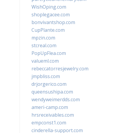
WishOping.com
shoplegacee.com
bonvivantshop.com
CupPlante.com
mpzin.com
stcreal.com
PopUpFlea.com
valueml.com
rebeccatorresjewelry.com
jmpbliss.com
drjorgerico.com
queensushipa.com
wendyweimerdds.com
ameri-camp.com
hrsreceivables.com
empconst1.com
cinderella-support.com