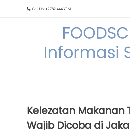
Skip
Call Us: +2782 444 YEAH
to
content
FOODSC
Informasi 
Kelezatan Makanan T
Wajib Dicoba di Jaka