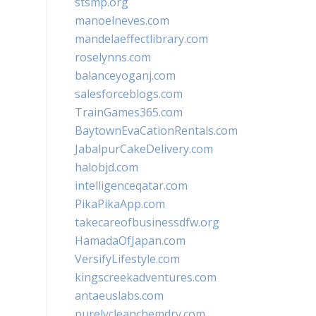
stsmp.org
manoelneves.com
mandelaeffectlibrary.com
roselynns.com
balanceyoganj.com
salesforceblogs.com
TrainGames365.com
BaytownEvaCationRentals.com
JabalpurCakeDelivery.com
halobjd.com
intelligenceqatar.com
PikaPikaApp.com
takecareofbusinessdfw.org
HamadaOfJapan.com
VersifyLifestyle.com
kingscreekadventures.com
antaeuslabs.com
purelycleanchemdry.com