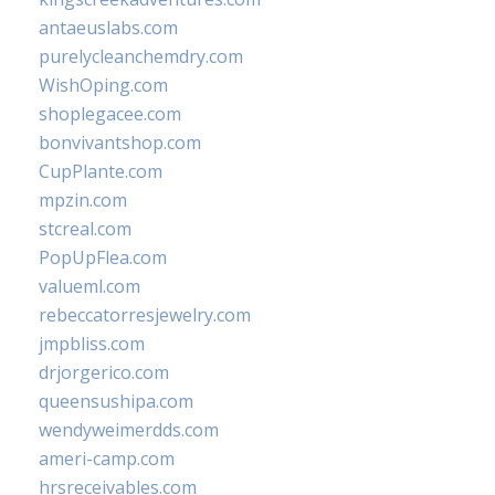
antaeuslabs.com
purelycleanchemdry.com
WishOping.com
shoplegacee.com
bonvivantshop.com
CupPlante.com
mpzin.com
stcreal.com
PopUpFlea.com
valueml.com
rebeccatorresjewelry.com
jmpbliss.com
drjorgerico.com
queensushipa.com
wendyweimerdds.com
ameri-camp.com
hrsreceivables.com