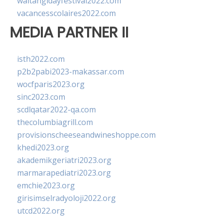
waitangidayfestival2022.com
vacancesscolaires2022.com
MEDIA PARTNER II
isth2022.com
p2b2pabi2023-makassar.com
wocfparis2023.org
sinc2023.com
scdlqatar2022-qa.com
thecolumbiagrill.com
provisionscheeseandwineshoppe.com
khedi2023.org
akademikgeriatri2023.org
marmarapediatri2023.org
emchie2023.org
girisimselradyoloji2022.org
utcd2022.org