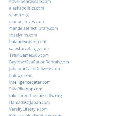
hoverboardssale.com
alaskapolitics.com
stsmp.org
manoelneves.com
mandelaeffectlibrary.com
roselynns.com
balanceyoganj.com
salesforceblogs.com
TrainGames365.com
BaytownEvaCationRentals.com
JabalpurCakeDelivery.com
halobjd.com
intelligenceqatar.com
PikaPikaApp.com
takecareofbusinessdfw.org
HamadaOfJapan.com
VersifyLifestyle.com
kingscreekadventures.com