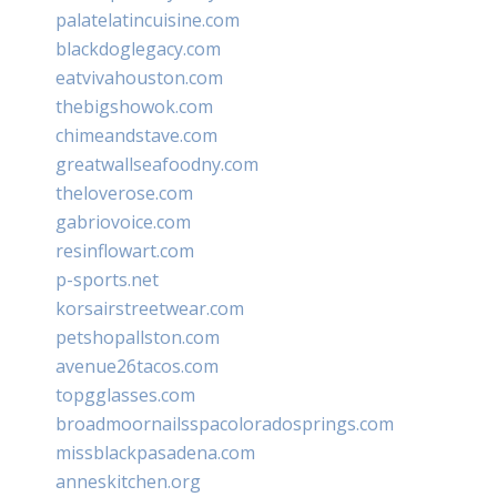
palatelatincuisine.com
blackdoglegacy.com
eatvivahouston.com
thebigshowok.com
chimeandstave.com
greatwallseafoodny.com
theloverose.com
gabriovoice.com
resinflowart.com
p-sports.net
korsairstreetwear.com
petshopallston.com
avenue26tacos.com
topgglasses.com
broadmoornailsspacoloradosprings.com
missblackpasadena.com
anneskitchen.org