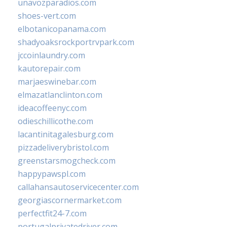
unavozparadios.com
shoes-vert.com
elbotanicopanama.com
shadyoaksrockportrvpark.com
jccoinlaundry.com
kautorepair.com
marjaeswinebar.com
elmazatlanclinton.com
ideacoffeenyc.com
odieschillicothe.com
lacantinitagalesburg.com
pizzadeliverybristol.com
greenstarsmogcheck.com
happypawspl.com
callahansautoservicecenter.com
georgiascornermarket.com
perfectfit24-7.com
portugalprivatedriver.com