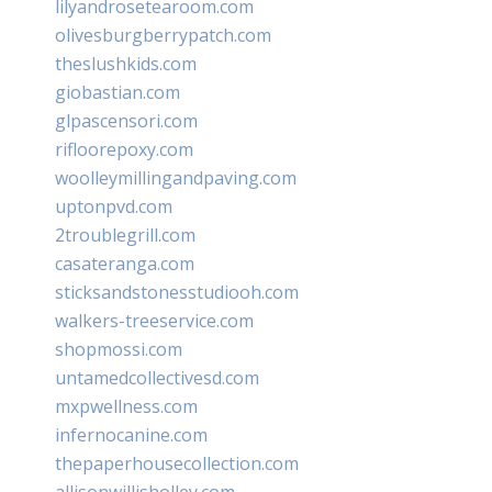
lilyandrosetearoom.com
olivesburgberrypatch.com
theslushkids.com
giobastian.com
glpascensori.com
rifloorepoxy.com
woolleymillingandpaving.com
uptonpvd.com
2troublegrill.com
casateranga.com
sticksandstonesstudiooh.com
walkers-treeservice.com
shopmossi.com
untamedcollectivesd.com
mxpwellness.com
infernocanine.com
thepaperhousecollection.com
allisonwillisholley.com