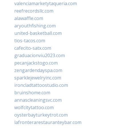
valenciamarketytaqueria.com
reefrecordsllc.com
alawaffle.com
aryouthfishing.com
united-basketball.com
tios-tacos.com
cafecito-satx.com
graduacionviu2023.com
pecanjackstogo.com
zengardendayspa.com
sparklejewelryinc.com
ironcladtattoostudio.com
bruinshome.com
annascleaningsvc.com
wolfcitytattoo.com
oysterbayturkeytrot.com
lafronterarestauranteybar.com