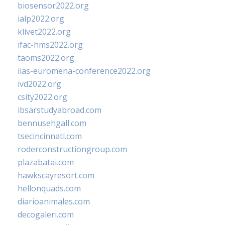
biosensor2022.org
ialp2022.org
klivet2022.org
ifac-hms2022.org
taoms2022.org
iias-euromena-conference2022.org
ivd2022.org
csity2022.org
ibsarstudyabroad.com
bennusehgall.com
tsecincinnati.com
roderconstructiongroup.com
plazabatai.com
hawkscayresort.com
hellonquads.com
diarioanimales.com
decogaleri.com