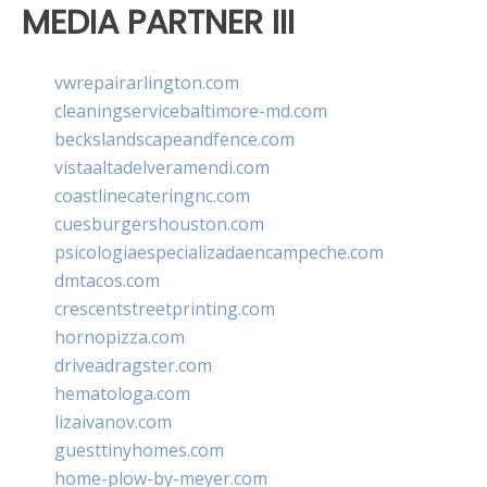
MEDIA PARTNER III
vwrepairarlington.com
cleaningservicebaltimore-md.com
beckslandscapeandfence.com
vistaaltadelveramendi.com
coastlinecateringnc.com
cuesburgershouston.com
psicologiaespecializadaencampeche.com
dmtacos.com
crescentstreetprinting.com
hornopizza.com
driveadragster.com
hematologa.com
lizaivanov.com
guesttinyhomes.com
home-plow-by-meyer.com