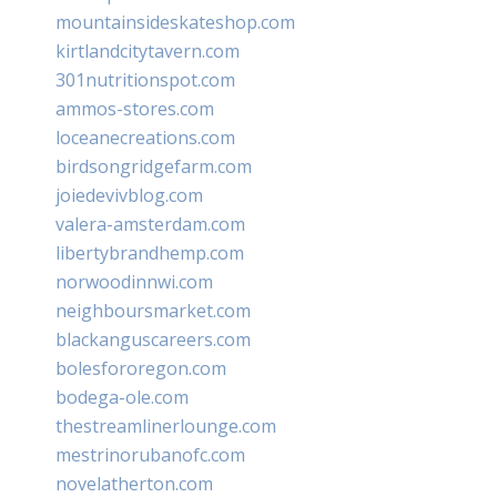
mountainsideskateshop.com
kirtlandcitytavern.com
301nutritionspot.com
ammos-stores.com
loceanecreations.com
birdsongridgefarm.com
joiedevivblog.com
valera-amsterdam.com
libertybrandhemp.com
norwoodinnwi.com
neighboursmarket.com
blackanguscareers.com
bolesfororegon.com
bodega-ole.com
thestreamlinerlounge.com
mestrinorubanofc.com
novelatherton.com