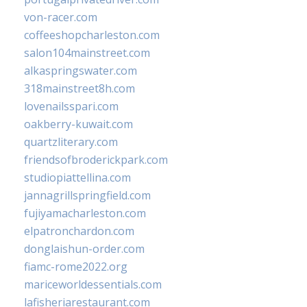
von-racer.com
coffeeshopcharleston.com
salon104mainstreet.com
alkaspringswater.com
318mainstreet8h.com
lovenailsspari.com
oakberry-kuwait.com
quartzliterary.com
friendsofbroderickpark.com
studiopiattellina.com
jannagrillspringfield.com
fujiyamacharleston.com
elpatronchardon.com
donglaishun-order.com
fiamc-rome2022.org
mariceworldessentials.com
lafisheriarestaurant.com