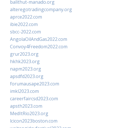
balithut-manado.org
alteregotradingcompany.org
aprce2022.com
ibie2022.com
sbcc-2022.com
AngolaOilAndGas2022.com
Convoy4Freedom2022.com
grur2023.org
hkhk2023.org
napm2023.org
apsdfd2023.org
forumausape2023.com
imkl2023.com
careerfaircsd2023.com
apsth2023.com
MedItRio2023.org
lcicon2023boston.com