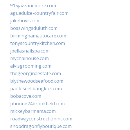
915jazzandmore.com
aguadulce-countryfair.com
jakehovis.com
bosswingsduluth.com
birminghamautocare.com
tonyscountrykitchen.com
jbellasnailspa.com
mychaihouse.com
alvisgrooming.com
thegeorginaestate.com
blythewoodseafood.com
paolosdelibangkok.com
bobacove.com
phoone24brookfield.com
mickeybarmama.com
roadwayconstructioninc.com
shopdragonflyboutique.com