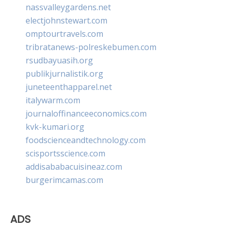
nassvalleygardens.net
electjohnstewart.com
omptourtravels.com
tribratanews-polreskebumen.com
rsudbayuasih.org
publikjurnalistik.org
juneteenthapparel.net
italywarm.com
journaloffinanceeconomics.com
kvk-kumari.org
foodscienceandtechnology.com
scisportsscience.com
addisababacuisineaz.com
burgerimcamas.com
ADS