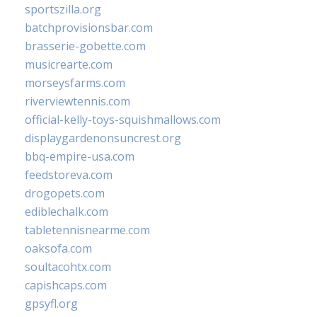
sportszilla.org
batchprovisionsbar.com
brasserie-gobette.com
musicrearte.com
morseysfarms.com
riverviewtennis.com
official-kelly-toys-squishmallows.com
displaygardenonsuncrest.org
bbq-empire-usa.com
feedstoreva.com
drogopets.com
ediblechalk.com
tabletennisnearme.com
oaksofa.com
soultacohtx.com
capishcaps.com
gpsyfl.org