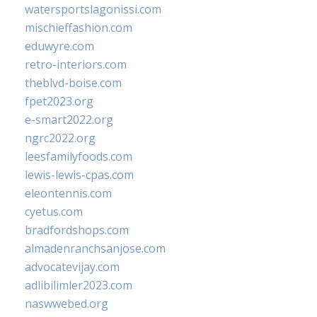
watersportslagonissi.com
mischieffashion.com
eduwyre.com
retro-interiors.com
theblvd-boise.com
fpet2023.org
e-smart2022.org
ngrc2022.org
leesfamilyfoods.com
lewis-lewis-cpas.com
eleontennis.com
cyetus.com
bradfordshops.com
almadenranchsanjose.com
advocatevijay.com
adlibilimler2023.com
naswwebed.org