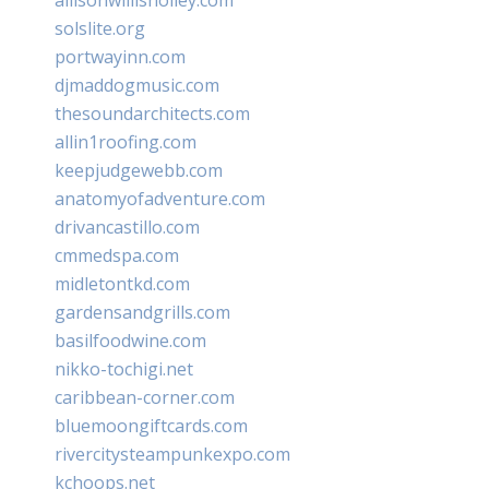
solslite.org
portwayinn.com
djmaddogmusic.com
thesoundarchitects.com
allin1roofing.com
keepjudgewebb.com
anatomyofadventure.com
drivancastillo.com
cmmedspa.com
midletontkd.com
gardensandgrills.com
basilfoodwine.com
nikko-tochigi.net
caribbean-corner.com
bluemoongiftcards.com
rivercitysteampunkexpo.com
kchoops.net