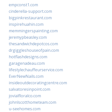
empconst1.com
cinderella-support.com
bigpinkrestaurant.com
inspirehuahin.com
memmingerspainting.com
jeremypbeasley.com
thesandwichdepotcos.com
drgiggleshouseofpain.com
hotflashdesigns.com
garagenadeau.com
lifestylechauffeurservice.com
EverNewNails.com
insideoutdecoratingcentre.com
salvatoresinpoint.com
jovialfloralco.com
johnlscotthometeam.com
u-seehomes.com