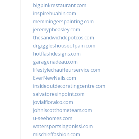
bigpinkrestaurant.com
inspirehuahin.com
memmingerspainting.com
jeremypbeasley.com
thesandwichdepotcos.com
drgiggleshouseofpain.com
hotflashdesigns.com
garagenadeau.com
lifestylechauffeurservice.com
EverNewNails.com
insideoutdecoratingcentre.com
salvatoresinpoint.com
jovialfloralco.com
johnlscotthometeam.com
u-seehomes.com
watersportslagonissi.com
mischieffashion.com