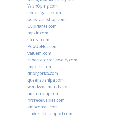
WishOping.com
shoplegacee.com
bonvivantshop.com
CupPlante.com
mpzin.com
stcreal.com
PopUpFlea.com
valueml.com
rebeccatorresjewelry.com
jmpbliss.com
drjorgerico.com
queensushipa.com
wendyweimerdds.com
ameri-camp.com
hrsreceivables.com
empconst1.com
cinderella-support.com