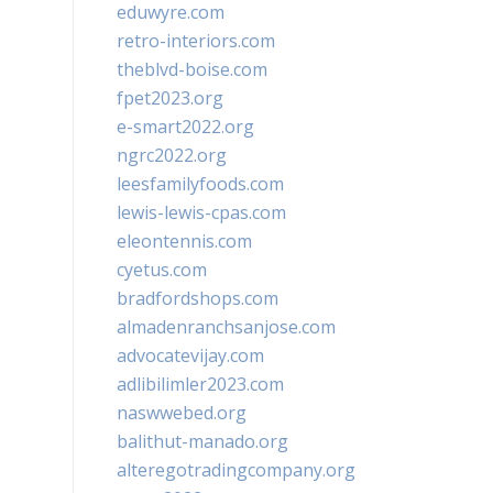
eduwyre.com
retro-interiors.com
theblvd-boise.com
fpet2023.org
e-smart2022.org
ngrc2022.org
leesfamilyfoods.com
lewis-lewis-cpas.com
eleontennis.com
cyetus.com
bradfordshops.com
almadenranchsanjose.com
advocatevijay.com
adlibilimler2023.com
naswwebed.org
balithut-manado.org
alteregotradingcompany.org