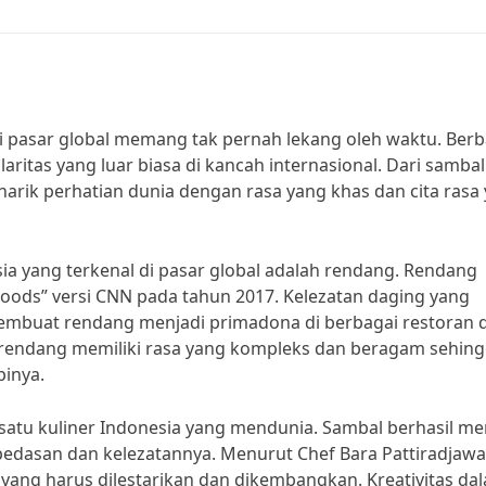
di pasar global memang tak pernah lekang oleh waktu. Berb
ritas yang luar biasa di kancah internasional. Dari sambal
rik perhatian dunia dengan rasa yang khas dan cita rasa
sia yang terkenal di pasar global adalah rendang. Rendang
Foods” versi CNN pada tahun 2017. Kelezatan daging yang
mbuat rendang menjadi primadona di berbagai restoran d
rendang memiliki rasa yang kompleks dan beragam sehin
inya.
satu kuliner Indonesia yang mendunia. Sambal berhasil me
pedasan dan kelezatannya. Menurut Chef Bara Pattiradjawa
 yang harus dilestarikan dan dikembangkan. Kreativitas da