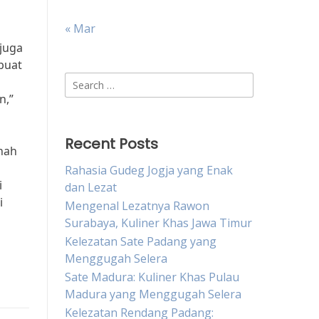
« Mar
 juga
buat
Search
for:
n,”
Recent Posts
anah
Rahasia Gudeg Jogja yang Enak
i
dan Lezat
i
Mengenal Lezatnya Rawon
Surabaya, Kuliner Khas Jawa Timur
Kelezatan Sate Padang yang
Menggugah Selera
Sate Madura: Kuliner Khas Pulau
Madura yang Menggugah Selera
Kelezatan Rendang Padang: