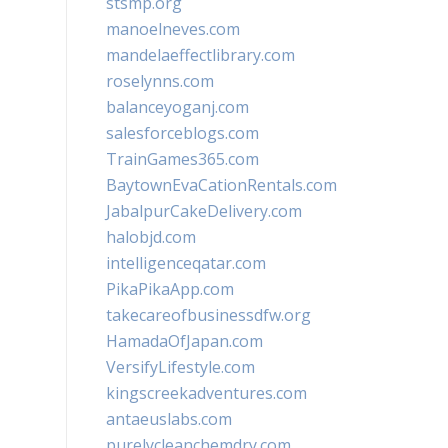
stsmp.org
manoelneves.com
mandelaeffectlibrary.com
roselynns.com
balanceyoganj.com
salesforceblogs.com
TrainGames365.com
BaytownEvaCationRentals.com
JabalpurCakeDelivery.com
halobjd.com
intelligenceqatar.com
PikaPikaApp.com
takecareofbusinessdfw.org
HamadaOfJapan.com
VersifyLifestyle.com
kingscreekadventures.com
antaeuslabs.com
purelycleanchemdry.com