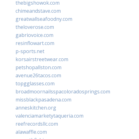
thebigshowok.com
chimeandstave.com
greatwallseafoodny.com
theloverose.com
gabriovoice.com
resinflowart.com
p-sports.net
korsairstreetwear.com
petshopallston.com
avenue26tacos.com
topgglasses.com
broadmoornailsspacoloradosprings.com
missblackpasadena.com
anneskitchen.org
valenciamarketytaqueria.com
reefrecordsllc.com
alawaffle.com