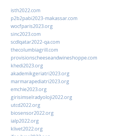
isth2022.com
p2b2pabi2023-makassar.com
wocfparis2023.org
sinc2023.com
scdlqatar2022-qa.com
thecolumbiagrill.com
provisionscheeseandwineshoppe.com
khedi2023.org
akademikgeriatri2023.org
marmarapediatri2023.org
emchie2023.org
girisimselradyoloji2022.org
utcd2022.org
biosensor2022.org
ialp2022.org
klivet2022.org