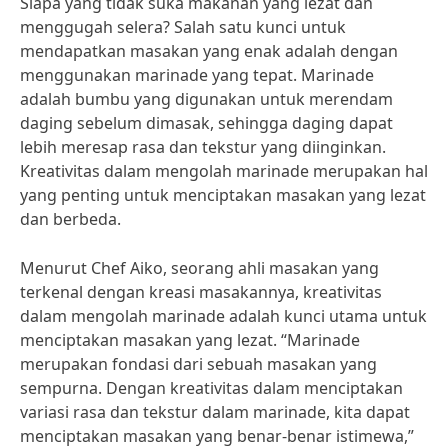
Siapa yang tidak suka makanan yang lezat dan
menggugah selera? Salah satu kunci untuk
mendapatkan masakan yang enak adalah dengan
menggunakan marinade yang tepat. Marinade
adalah bumbu yang digunakan untuk merendam
daging sebelum dimasak, sehingga daging dapat
lebih meresap rasa dan tekstur yang diinginkan.
Kreativitas dalam mengolah marinade merupakan hal
yang penting untuk menciptakan masakan yang lezat
dan berbeda.
Menurut Chef Aiko, seorang ahli masakan yang
terkenal dengan kreasi masakannya, kreativitas
dalam mengolah marinade adalah kunci utama untuk
menciptakan masakan yang lezat. “Marinade
merupakan fondasi dari sebuah masakan yang
sempurna. Dengan kreativitas dalam menciptakan
variasi rasa dan tekstur dalam marinade, kita dapat
menciptakan masakan yang benar-benar istimewa,”