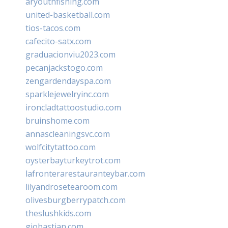
aryouthfishing.com
united-basketball.com
tios-tacos.com
cafecito-satx.com
graduacionviu2023.com
pecanjackstogo.com
zengardendayspa.com
sparklejewelryinc.com
ironcladtattoostudio.com
bruinshome.com
annascleaningsvc.com
wolfcitytattoo.com
oysterbayturkeytrot.com
lafronterarestauranteybar.com
lilyandrosetearoom.com
olivesburgberrypatch.com
theslushkids.com
giobastian.com