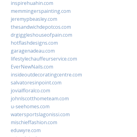
inspirehuahin.com
memmingerspainting.com
jeremypbeasley.com
thesandwichdepotcos.com
drgiggleshouseofpain.com
hotflashdesigns.com
garagenadeau.com
lifestylechauffeurservice.com
EverNewNails.com
insideoutdecoratingcentre.com
salvatoresinpoint.com
jovialfloralco.com
johnlscotthometeam.com
u-seehomes.com
watersportslagonissi.com
mischieffashion.com
eduwyre.com