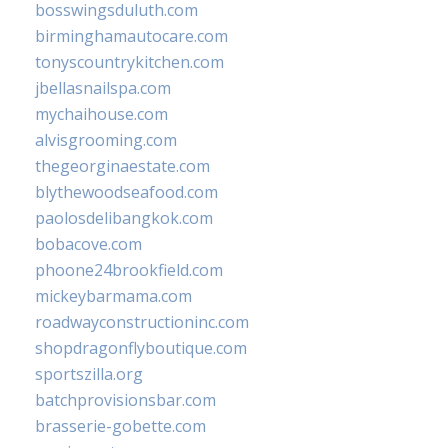
bosswingsduluth.com
birminghamautocare.com
tonyscountrykitchen.com
jbellasnailspa.com
mychaihouse.com
alvisgrooming.com
thegeorginaestate.com
blythewoodseafood.com
paolosdelibangkok.com
bobacove.com
phoone24brookfield.com
mickeybarmama.com
roadwayconstructioninc.com
shopdragonflyboutique.com
sportszilla.org
batchprovisionsbar.com
brasserie-gobette.com