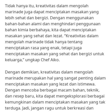
Tidak hanya itu, kreativitas dalam mengolah
marinade juga dapat menciptakan masakan yang
lebih sehat dan bergizi. Dengan menggunakan
bahan-bahan alami dan menghindari penggunaan
bahan kimia berbahaya, kita dapat menciptakan
masakan yang sehat dan lezat. “Kreativitas dalam
mengolah marinade tidak hanya tentang
menciptakan rasa yang enak, tetapi juga
menciptakan masakan yang sehat dan bergizi untuk
keluarga,” ungkap Chef Aiko.
Dengan demikian, kreativitas dalam mengolah
marinade merupakan hal yang sangat penting dalam
menciptakan masakan yang lezat dan istimewa.
Dengan mencoba berbagai macam bahan, teknik,
dan resep baru, kita dapat mengeksplorasi berbagai
kemungkinan dalam menciptakan masakan yang tak
terduga. Jadi, jangan ragu untuk berkreasi dan