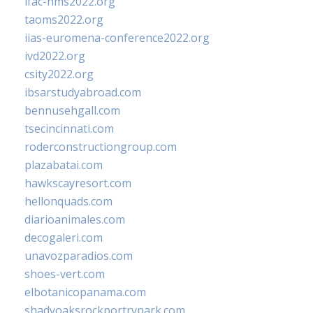
ifac-hms2022.org
taoms2022.org
iias-euromena-conference2022.org
ivd2022.org
csity2022.org
ibsarstudyabroad.com
bennusehgall.com
tsecincinnati.com
roderconstructiongroup.com
plazabatai.com
hawkscayresort.com
hellonquads.com
diarioanimales.com
decogaleri.com
unavozparadios.com
shoes-vert.com
elbotanicopanama.com
shadyoaksrockportrvpark.com