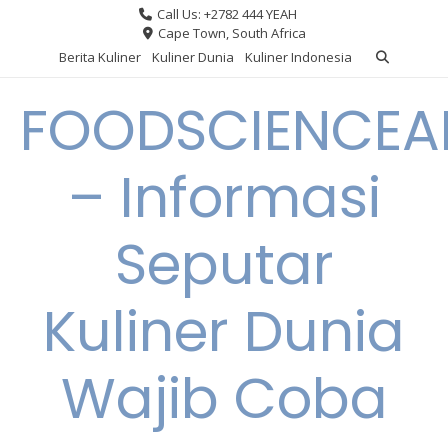
Skip
Call Us: +2782 444 YEAH
to
Cape Town, South Africa
content
Berita Kuliner
Kuliner Dunia
Kuliner Indonesia
FOODSCIENCE
– Informasi
Seputar
Kuliner Dunia
Wajib Coba