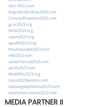
sbcc-2022.com
AngolaOilAndGas2022.com
Convoy4Freedom2022.com
grur2023.org
hkhk2023.org
napm2023.org
apsdfd2023.org
forumausape2023.com
imkl2023.com
careerfaircsd2023.com
apsth2023.com
MedItRio2023.org
lcicon2023boston.com
waitangidayfestival2022.com
vacancesscolaires2022.com
MEDIA PARTNER II