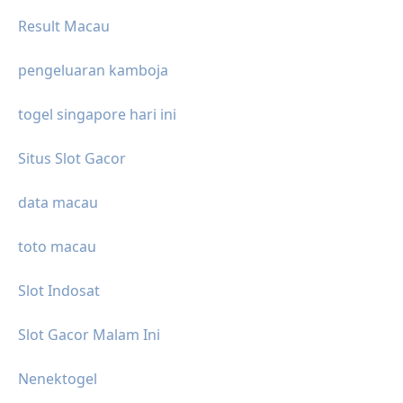
Result Macau
pengeluaran kamboja
togel singapore hari ini
Situs Slot Gacor
data macau
toto macau
Slot Indosat
Slot Gacor Malam Ini
Nenektogel