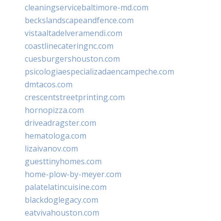
cleaningservicebaltimore-md.com
beckslandscapeandfence.com
vistaaltadelveramendi.com
coastlinecateringnc.com
cuesburgershouston.com
psicologiaespecializadaencampeche.com
dmtacos.com
crescentstreetprinting.com
hornopizza.com
driveadragster.com
hematologa.com
lizaivanov.com
guesttinyhomes.com
home-plow-by-meyer.com
palatelatincuisine.com
blackdoglegacy.com
eatvivahouston.com