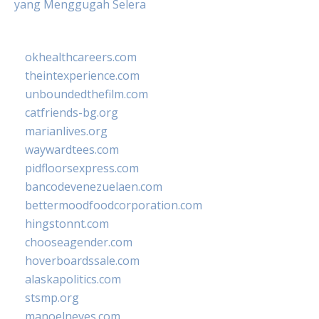
yang Menggugah Selera
okhealthcareers.com
theintexperience.com
unboundedthefilm.com
catfriends-bg.org
marianlives.org
waywardtees.com
pidfloorsexpress.com
bancodevenezuelaen.com
bettermoodfoodcorporation.com
hingstonnt.com
chooseagender.com
hoverboardssale.com
alaskapolitics.com
stsmp.org
manoelneves.com