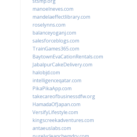
stsmp.org
manoelneves.com
mandelaeffectlibrary.com
roselynns.com
balanceyoganj.com
salesforceblogs.com
TrainGames365.com
BaytownEvaCationRentals.com
JabalpurCakeDelivery.com
halobjd.com
intelligenceqatar.com
PikaPikaApp.com
takecareofbusinessdfw.org
HamadaOfJapan.com
VersifyLifestyle.com
kingscreekadventures.com
antaeuslabs.com
purelycleanchemdry.com