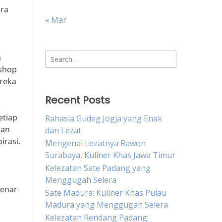
ara
« Mar
Search
a
for:
kshop
reka
Recent Posts
etiap
Rahasia Gudeg Jogja yang Enak
dan
dan Lezat
irasi.
Mengenal Lezatnya Rawon
Surabaya, Kuliner Khas Jawa Timur
Kelezatan Sate Padang yang
Menggugah Selera
enar-
Sate Madura: Kuliner Khas Pulau
Madura yang Menggugah Selera
Kelezatan Rendang Padang: