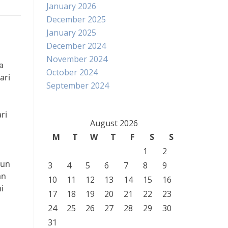
January 2026
December 2025
January 2025
December 2024
November 2024
a
October 2024
ari
September 2024
ri
August 2026
M
T
W
T
F
S
S
1
2
mun
3
4
5
6
7
8
9
an
10
11
12
13
14
15
16
i
17
18
19
20
21
22
23
24
25
26
27
28
29
30
31