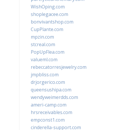
WishOping.com
shoplegacee.com
bonvivantshop.com
CupPlante.com
mpzin.com
stcreal.com
PopUpFlea.com
valueml.com
rebeccatorresjewelry.com
jmpbliss.com
drjorgerico.com
queensushipa.com
wendyweimerdds.com
ameri-camp.com
hrsreceivables.com
empconst1.com
cinderella-support.com