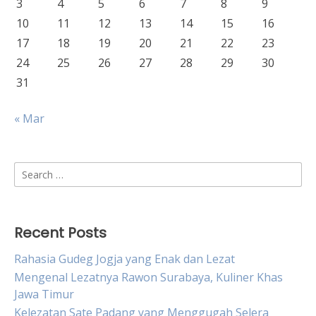
3
4
5
6
7
8
9
10
11
12
13
14
15
16
17
18
19
20
21
22
23
24
25
26
27
28
29
30
31
« Mar
Search
for:
Recent Posts
Rahasia Gudeg Jogja yang Enak dan Lezat
Mengenal Lezatnya Rawon Surabaya, Kuliner Khas
Jawa Timur
Kelezatan Sate Padang yang Menggugah Selera