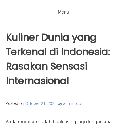
Menu
Kuliner Dunia yang
Terkenal di Indonesia:
Rasakan Sensasi
Internasional
Posted on
October 21, 2024
by
adminfoo
Anda mungkin sudah tidak asing lagi dengan apa