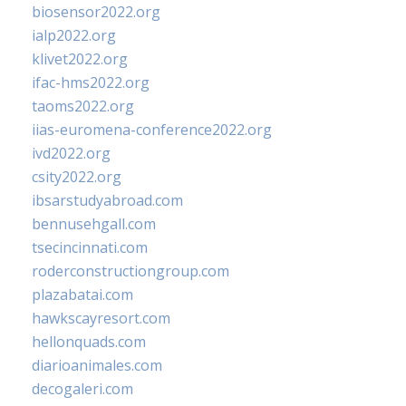
biosensor2022.org
ialp2022.org
klivet2022.org
ifac-hms2022.org
taoms2022.org
iias-euromena-conference2022.org
ivd2022.org
csity2022.org
ibsarstudyabroad.com
bennusehgall.com
tsecincinnati.com
roderconstructiongroup.com
plazabatai.com
hawkscayresort.com
hellonquads.com
diarioanimales.com
decogaleri.com