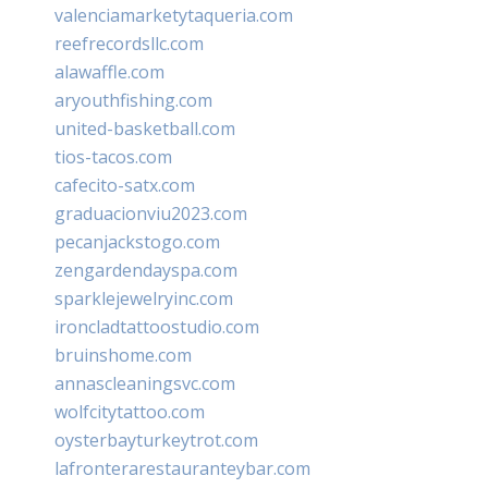
valenciamarketytaqueria.com
reefrecordsllc.com
alawaffle.com
aryouthfishing.com
united-basketball.com
tios-tacos.com
cafecito-satx.com
graduacionviu2023.com
pecanjackstogo.com
zengardendayspa.com
sparklejewelryinc.com
ironcladtattoostudio.com
bruinshome.com
annascleaningsvc.com
wolfcitytattoo.com
oysterbayturkeytrot.com
lafronterarestauranteybar.com