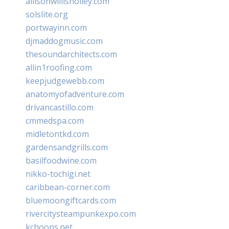
allisonwillisholley.com
solslite.org
portwayinn.com
djmaddogmusic.com
thesoundarchitects.com
allin1roofing.com
keepjudgewebb.com
anatomyofadventure.com
drivancastillo.com
cmmedspa.com
midletontkd.com
gardensandgrills.com
basilfoodwine.com
nikko-tochigi.net
caribbean-corner.com
bluemoongiftcards.com
rivercitysteampunkexpo.com
kchoops.net