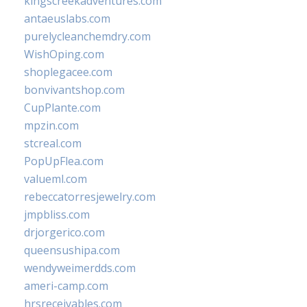
kingscreekadventures.com
antaeuslabs.com
purelycleanchemdry.com
WishOping.com
shoplegacee.com
bonvivantshop.com
CupPlante.com
mpzin.com
stcreal.com
PopUpFlea.com
valueml.com
rebeccatorresjewelry.com
jmpbliss.com
drjorgerico.com
queensushipa.com
wendyweimerdds.com
ameri-camp.com
hrsreceivables.com