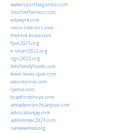
watersportslagonissi.com
mischieffashion.com
eduwyre.com
retro-interiors.com
theblvd-boise.com
fpet2023.org
e-smart2022.org
ngrc2022.org
leesfamilyfoods.com
lewis-lewis-cpas.com
eleontennis.com
cyetus.com
bradfordshops.com
almadenranchsanjose.com
advocatevijay.com
adlibilimler2023.com
naswwebed.org