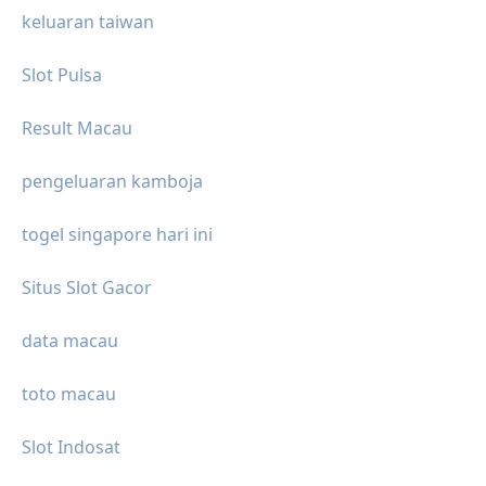
keluaran taiwan
Slot Pulsa
Result Macau
pengeluaran kamboja
togel singapore hari ini
Situs Slot Gacor
data macau
toto macau
Slot Indosat