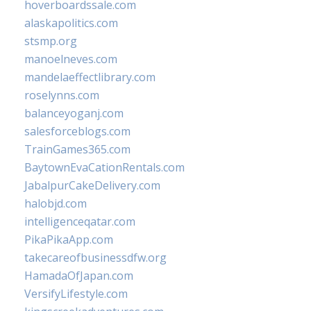
hoverboardssale.com
alaskapolitics.com
stsmp.org
manoelneves.com
mandelaeffectlibrary.com
roselynns.com
balanceyoganj.com
salesforceblogs.com
TrainGames365.com
BaytownEvaCationRentals.com
JabalpurCakeDelivery.com
halobjd.com
intelligenceqatar.com
PikaPikaApp.com
takecareofbusinessdfw.org
HamadaOfJapan.com
VersifyLifestyle.com