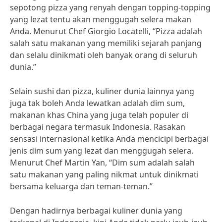
sepotong pizza yang renyah dengan topping-topping
yang lezat tentu akan menggugah selera makan
Anda. Menurut Chef Giorgio Locatelli, “Pizza adalah
salah satu makanan yang memiliki sejarah panjang
dan selalu dinikmati oleh banyak orang di seluruh
dunia.”
Selain sushi dan pizza, kuliner dunia lainnya yang
juga tak boleh Anda lewatkan adalah dim sum,
makanan khas China yang juga telah populer di
berbagai negara termasuk Indonesia. Rasakan
sensasi internasional ketika Anda mencicipi berbagai
jenis dim sum yang lezat dan menggugah selera.
Menurut Chef Martin Yan, “Dim sum adalah salah
satu makanan yang paling nikmat untuk dinikmati
bersama keluarga dan teman-teman.”
Dengan hadirnya berbagai kuliner dunia yang