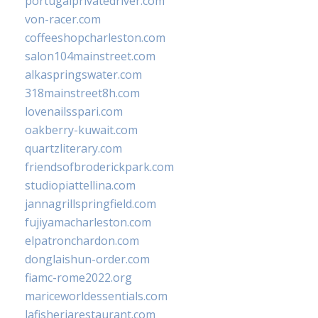
portugalprivatedriver.com
von-racer.com
coffeeshopcharleston.com
salon104mainstreet.com
alkaspringswater.com
318mainstreet8h.com
lovenailsspari.com
oakberry-kuwait.com
quartzliterary.com
friendsofbroderickpark.com
studiopiattellina.com
jannagrillspringfield.com
fujiyamacharleston.com
elpatronchardon.com
donglaishun-order.com
fiamc-rome2022.org
mariceworldessentials.com
lafisheriarestaurant.com