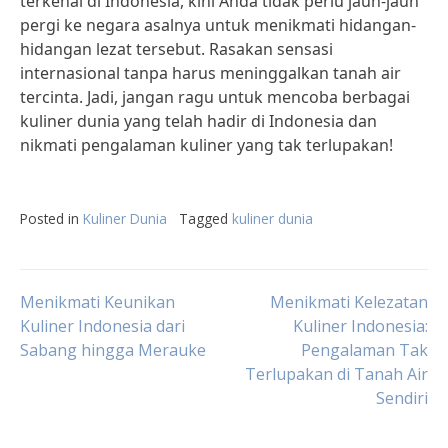
terkenal di Indonesia, kini Anda tidak perlu jauh-jauh
pergi ke negara asalnya untuk menikmati hidangan-
hidangan lezat tersebut. Rasakan sensasi
internasional tanpa harus meninggalkan tanah air
tercinta. Jadi, jangan ragu untuk mencoba berbagai
kuliner dunia yang telah hadir di Indonesia dan
nikmati pengalaman kuliner yang tak terlupakan!
Posted in
Kuliner Dunia
Tagged
kuliner dunia
Post
Menikmati Keunikan
Menikmati Kelezatan
Kuliner Indonesia dari
Kuliner Indonesia:
Sabang hingga Merauke
Pengalaman Tak
navigation
Terlupakan di Tanah Air
Sendiri