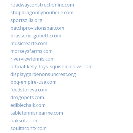
roadwayconstructioninc.com
shopdragonflyboutique.com
sportszilla.org
batchprovisionsbar.com
brasserie-gobette.com
musicrearte.com
morseysfarms.com
riverviewtennis.com
official-kelly-toys-squishmallows.com
displaygardenonsuncrest.org
bbq-empire-usa.com
feedstoreva.com
drogopets.com
ediblechalk.com
tabletennisnearme.com
oaksofa.com
soultacohtx.com