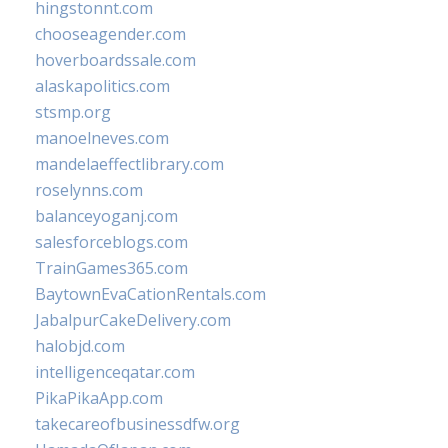
hingstonnt.com
chooseagender.com
hoverboardssale.com
alaskapolitics.com
stsmp.org
manoelneves.com
mandelaeffectlibrary.com
roselynns.com
balanceyoganj.com
salesforceblogs.com
TrainGames365.com
BaytownEvaCationRentals.com
JabalpurCakeDelivery.com
halobjd.com
intelligenceqatar.com
PikaPikaApp.com
takecareofbusinessdfw.org