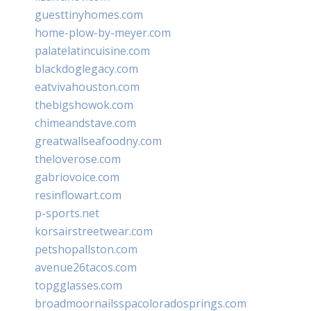
guesttinyhomes.com
home-plow-by-meyer.com
palatelatincuisine.com
blackdoglegacy.com
eatvivahouston.com
thebigshowok.com
chimeandstave.com
greatwallseafoodny.com
theloverose.com
gabriovoice.com
resinflowart.com
p-sports.net
korsairstreetwear.com
petshopallston.com
avenue26tacos.com
topgglasses.com
broadmoornailsspacoloradosprings.com