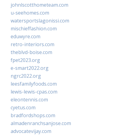
johnlscotthometeam.com
u-seehomes.com
watersportslagonissi.com
mischieffashion.com
eduwyre.com
retro-interiors.com
theblvd-boise.com
fpet2023.org
e-smart2022.org
ngrc2022.org
leesfamilyfoods.com
lewis-lewis-cpas.com
eleontennis.com
cyetus.com
bradfordshops.com
almadenranchsanjose.com
advocatevijay.com