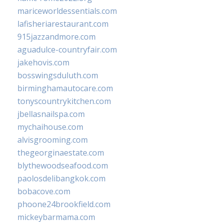
mariceworldessentials.com
lafisheriarestaurant.com
915jazzandmore.com
aguadulce-countryfair.com
jakehovis.com
bosswingsduluth.com
birminghamautocare.com
tonyscountrykitchen.com
jbellasnailspa.com
mychaihouse.com
alvisgrooming.com
thegeorginaestate.com
blythewoodseafood.com
paolosdelibangkok.com
bobacove.com
phoone24brookfield.com
mickeybarmama.com