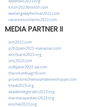
MedItRio2023.org
lcicon2023boston.com
waitangidayfestival2022.com
vacancesscolaires2022.com
MEDIA PARTNER II
isth2022.com
p2b2pabi2023-makassar.com
wocfparis2023.org
sinc2023.com
scdlqatar2022-qa.com
thecolumbiagrill.com
provisionscheeseandwineshoppe.com
khedi2023.org
akademikgeriatri2023.org
marmarapediatri2023.org
emchie2023.org