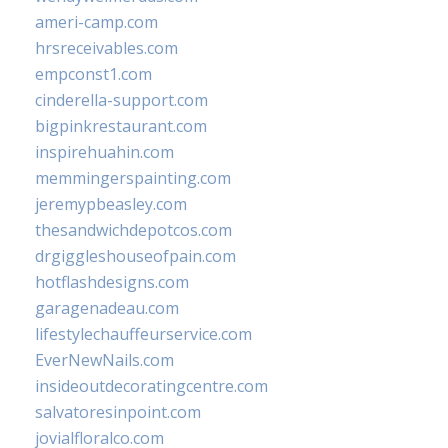
ameri-camp.com
hrsreceivables.com
empconst1.com
cinderella-support.com
bigpinkrestaurant.com
inspirehuahin.com
memmingerspainting.com
jeremypbeasley.com
thesandwichdepotcos.com
drgiggleshouseofpain.com
hotflashdesigns.com
garagenadeau.com
lifestylechauffeurservice.com
EverNewNails.com
insideoutdecoratingcentre.com
salvatoresinpoint.com
jovialfloralco.com