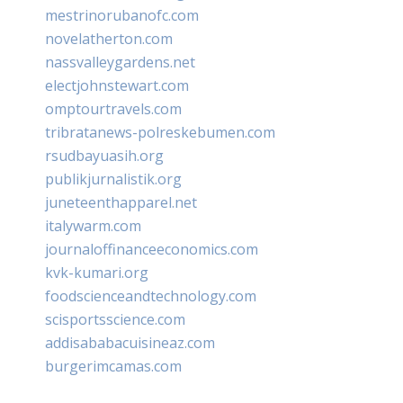
mestrinorubanofc.com
novelatherton.com
nassvalleygardens.net
electjohnstewart.com
omptourtravels.com
tribratanews-polreskebumen.com
rsudbayuasih.org
publikjurnalistik.org
juneteenthapparel.net
italywarm.com
journaloffinanceeconomics.com
kvk-kumari.org
foodscienceandtechnology.com
scisportsscience.com
addisababacuisineaz.com
burgerimcamas.com