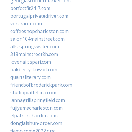
georgiascornermarket.com
perfectfit24-7.com
portugalprivatedriver.com
von-racer.com
coffeeshopcharleston.com
salon104mainstreet.com
alkaspringswater.com
318mainstreet8h.com
lovenailsspari.com
oakberry-kuwait.com
quartzliterary.com
friendsofbroderickpark.com
studiopiattellina.com
jannagrillspringfield.com
fujiyamacharleston.com
elpatronchardon.com
donglaishun-order.com
fiamc-rome2022.org