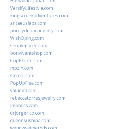
HamadaOfJapan.com
VersifyLifestyle.com
kingscreekadventures.com
antaeuslabs.com
purelycleanchemdry.com
WishOping.com
shoplegacee.com
bonvivantshop.com
CupPlante.com
mpzin.com
stcreal.com
PopUpFlea.com
valueml.com
rebeccatorresjewelry.com
jmpbliss.com
drjorgerico.com
queensushipa.com
wendyweimerdds.com