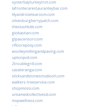
oysterbayturkeytrot.com
lafronterarestauranteybar.com
lilyandrosetearoom.com
olivesburgberrypatch.com
theslushkids.com
giobastian.com
glpascensori.com
rifloorepoxy.com
woolleymillingandpaving.com
uptonpvd.com
2troublegrill.com
casateranga.com
sticksandstonesstudiooh.com
walkers-treeservice.com
shopmossi.com
untamedcollectivesd.com
mxpwellness.com