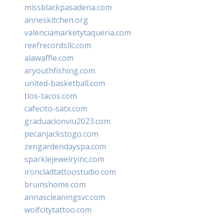
missblackpasadena.com
anneskitchen.org
valenciamarketytaqueria.com
reefrecordsllc.com
alawaffle.com
aryouthfishing.com
united-basketball.com
tios-tacos.com
cafecito-satx.com
graduacionviu2023.com
pecanjackstogo.com
zengardendayspa.com
sparklejewelryinc.com
ironcladtattoostudio.com
bruinshome.com
annascleaningsvc.com
wolfcitytattoo.com