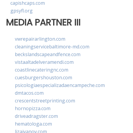
capishcaps.com
gpsyfl.org
MEDIA PARTNER III
vwrepairarlington.com
cleaningservicebaltimore-md.com
beckslandscapeandfence.com
vistaaltadelveramendi.com
coastlinecateringnc.com
cuesburgershouston.com
psicologiaespecializadaencampeche.com
dmtacos.com
crescentstreetprinting.com
hornopizza.com
driveadragster.com
hematologa.com
lizaivanov.com