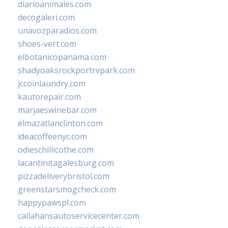
diarioanimales.com
decogaleri.com
unavozparadios.com
shoes-vert.com
elbotanicopanama.com
shadyoaksrockportrvpark.com
jccoinlaundry.com
kautorepair.com
marjaeswinebar.com
elmazatlanclinton.com
ideacoffeenyc.com
odieschillicothe.com
lacantinitagalesburg.com
pizzadeliverybristol.com
greenstarsmogcheck.com
happypawspl.com
callahansautoservicecenter.com