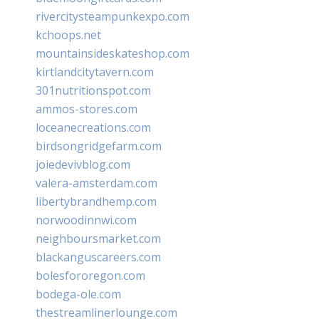
rivercitysteampunkexpo.com
kchoops.net
mountainsideskateshop.com
kirtlandcitytavern.com
301nutritionspot.com
ammos-stores.com
loceanecreations.com
birdsongridgefarm.com
joiedevivblog.com
valera-amsterdam.com
libertybrandhemp.com
norwoodinnwi.com
neighboursmarket.com
blackanguscareers.com
bolesfororegon.com
bodega-ole.com
thestreamlinerlounge.com