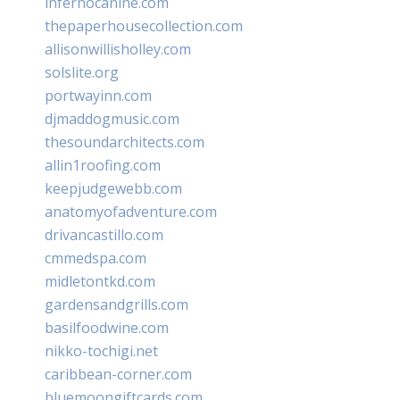
infernocanine.com
thepaperhousecollection.com
allisonwillisholley.com
solslite.org
portwayinn.com
djmaddogmusic.com
thesoundarchitects.com
allin1roofing.com
keepjudgewebb.com
anatomyofadventure.com
drivancastillo.com
cmmedspa.com
midletontkd.com
gardensandgrills.com
basilfoodwine.com
nikko-tochigi.net
caribbean-corner.com
bluemoongiftcards.com