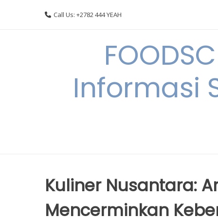
Skip
Call Us: +2782 444 YEAH
to
content
FOODSC
Informasi 
Kuliner Nusantara: 
Mencerminkan Kebe