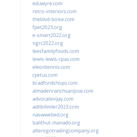
eduwyre.com
retro-interiors.com
theblvd-boise.com
fpet2023.org
e-smart2022.org
ngrc2022.org
leesfamilyfoods.com
lewis-lewis-cpas.com
eleontennis.com
cyetus.com
bradfordshops.com
almadenranchsanjose.com
advocatevijay.com
adlibilimler2023.com
naswwebed.org
balithut-manado.org
alteregotradingcompany.org