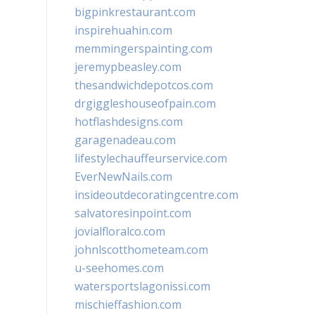
bigpinkrestaurant.com
inspirehuahin.com
memmingerspainting.com
jeremypbeasley.com
thesandwichdepotcos.com
drgiggleshouseofpain.com
hotflashdesigns.com
garagenadeau.com
lifestylechauffeurservice.com
EverNewNails.com
insideoutdecoratingcentre.com
salvatoresinpoint.com
jovialfloralco.com
johnlscotthometeam.com
u-seehomes.com
watersportslagonissi.com
mischieffashion.com