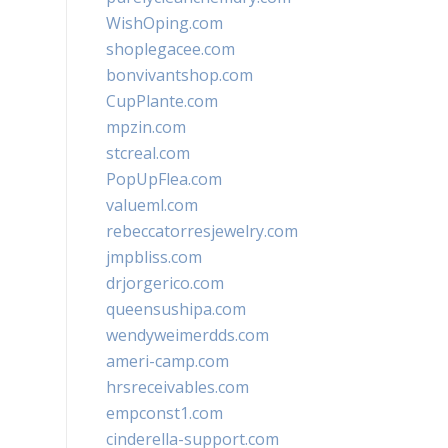
WishOping.com
shoplegacee.com
bonvivantshop.com
CupPlante.com
mpzin.com
stcreal.com
PopUpFlea.com
valueml.com
rebeccatorresjewelry.com
jmpbliss.com
drjorgerico.com
queensushipa.com
wendyweimerdds.com
ameri-camp.com
hrsreceivables.com
empconst1.com
cinderella-support.com