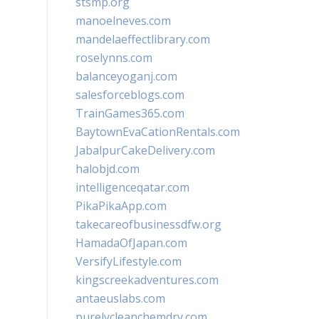
stsmp.org
manoelneves.com
mandelaeffectlibrary.com
roselynns.com
balanceyoganj.com
salesforceblogs.com
TrainGames365.com
BaytownEvaCationRentals.com
JabalpurCakeDelivery.com
halobjd.com
intelligenceqatar.com
PikaPikaApp.com
takecareofbusinessdfw.org
HamadaOfJapan.com
VersifyLifestyle.com
kingscreekadventures.com
antaeuslabs.com
purelycleanchemdry.com