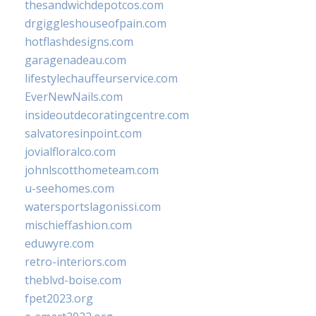
thesandwichdepotcos.com
drgiggleshouseofpain.com
hotflashdesigns.com
garagenadeau.com
lifestylechauffeurservice.com
EverNewNails.com
insideoutdecoratingcentre.com
salvatoresinpoint.com
jovialfloralco.com
johnlscotthometeam.com
u-seehomes.com
watersportslagonissi.com
mischieffashion.com
eduwyre.com
retro-interiors.com
theblvd-boise.com
fpet2023.org