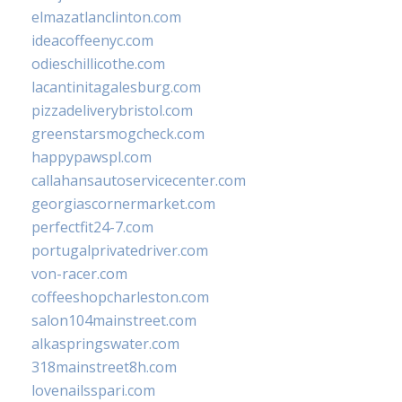
elmazatlanclinton.com
ideacoffeenyc.com
odieschillicothe.com
lacantinitagalesburg.com
pizzadeliverybristol.com
greenstarsmogcheck.com
happypawspl.com
callahansautoservicecenter.com
georgiascornermarket.com
perfectfit24-7.com
portugalprivatedriver.com
von-racer.com
coffeeshopcharleston.com
salon104mainstreet.com
alkaspringswater.com
318mainstreet8h.com
lovenailsspari.com