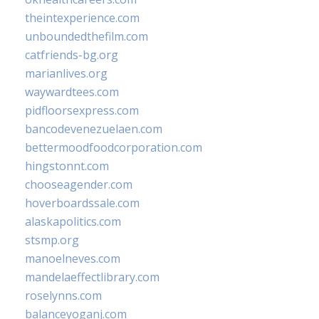
theintexperience.com
unboundedthefilm.com
catfriends-bg.org
marianlives.org
waywardtees.com
pidfloorsexpress.com
bancodevenezuelaen.com
bettermoodfoodcorporation.com
hingstonnt.com
chooseagender.com
hoverboardssale.com
alaskapolitics.com
stsmp.org
manoelneves.com
mandelaeffectlibrary.com
roselynns.com
balanceyoganj.com