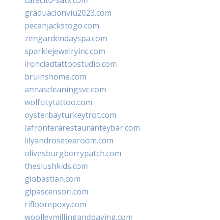
graduacionviu2023.com
pecanjackstogo.com
zengardendayspa.com
sparklejewelryinc.com
ironcladtattoostudio.com
bruinshome.com
annascleaningsvc.com
wolfcitytattoo.com
oysterbayturkeytrot.com
lafronterarestauranteybar.com
lilyandrosetearoom.com
olivesburgberrypatch.com
theslushkids.com
giobastian.com
glpascensori.com
rifloorepoxy.com
woolleymillingandpaving.com