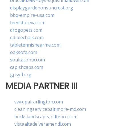
official-kelly-toys-squishmallows.com
displaygardenonsuncrest.org
bbq-empire-usa.com
feedstoreva.com
drogopets.com
ediblechalk.com
tabletennisnearme.com
oaksofa.com
soultacohtx.com
capishcaps.com
gpsyfl.org
MEDIA PARTNER III
vwrepairarlington.com
cleaningservicebaltimore-md.com
beckslandscapeandfence.com
vistaaltadelveramendi.com