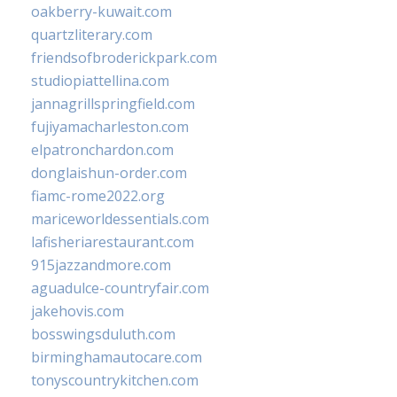
oakberry-kuwait.com
quartzliterary.com
friendsofbroderickpark.com
studiopiattellina.com
jannagrillspringfield.com
fujiyamacharleston.com
elpatronchardon.com
donglaishun-order.com
fiamc-rome2022.org
mariceworldessentials.com
lafisheriarestaurant.com
915jazzandmore.com
aguadulce-countryfair.com
jakehovis.com
bosswingsduluth.com
birminghamautocare.com
tonyscountrykitchen.com