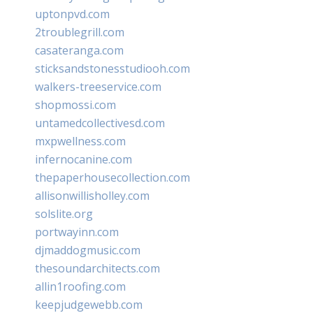
uptonpvd.com
2troublegrill.com
casateranga.com
sticksandstonesstudiooh.com
walkers-treeservice.com
shopmossi.com
untamedcollectivesd.com
mxpwellness.com
infernocanine.com
thepaperhousecollection.com
allisonwillisholley.com
solslite.org
portwayinn.com
djmaddogmusic.com
thesoundarchitects.com
allin1roofing.com
keepjudgewebb.com