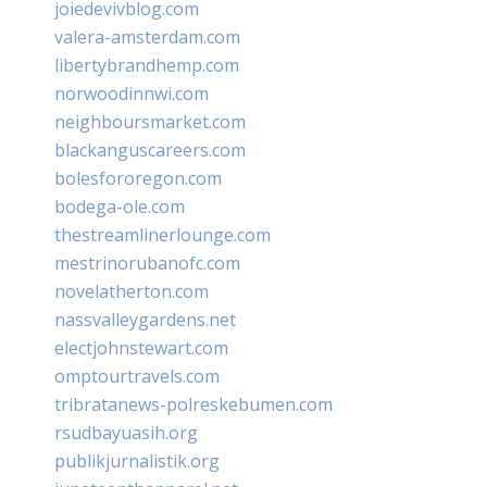
joiedevivblog.com
valera-amsterdam.com
libertybrandhemp.com
norwoodinnwi.com
neighboursmarket.com
blackanguscareers.com
bolesfororegon.com
bodega-ole.com
thestreamlinerlounge.com
mestrinorubanofc.com
novelatherton.com
nassvalleygardens.net
electjohnstewart.com
omptourtravels.com
tribratanews-polreskebumen.com
rsudbayuasih.org
publikjurnalistik.org