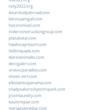
csity2022.org
ibsarstudyabroad.com
bennusehgall.com
tsecincinnati.com
roderconstructiongroup.com
plazabatai.com
hawkscayresort.com
hellonquads.com
diarioanimales.com
decogaleri.com
unavozparadios.com
shoes-vert.com
elbotanicopanama.com
shadyoaksrockportrvpark.com
jccoinlaundry.com
kautorepair.com
marjaeswinebar.com