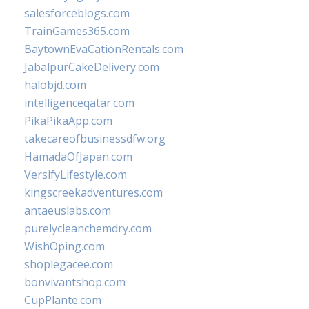
salesforceblogs.com
TrainGames365.com
BaytownEvaCationRentals.com
JabalpurCakeDelivery.com
halobjd.com
intelligenceqatar.com
PikaPikaApp.com
takecareofbusinessdfw.org
HamadaOfJapan.com
VersifyLifestyle.com
kingscreekadventures.com
antaeuslabs.com
purelycleanchemdry.com
WishOping.com
shoplegacee.com
bonvivantshop.com
CupPlante.com