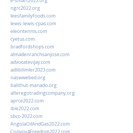
e-smart2022.org
ngrc2022.org
leesfamilyfoods.com
lewis-lewis-cpas.com
eleontennis.com
cyetus.com
bradfordshops.com
almadenranchsanjose.com
advocatevijay.com
adlibilimler2023.com
naswwebed.org
balithut-manado.org
alteregotradingcompany.org
aprce2022.com
ibie2022.com
sbcc-2022.com
AngolaOilAndGas2022.com
Convoy4Freedom2022.com