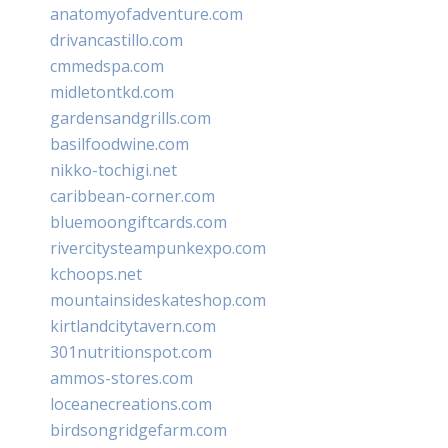
anatomyofadventure.com
drivancastillo.com
cmmedspa.com
midletontkd.com
gardensandgrills.com
basilfoodwine.com
nikko-tochigi.net
caribbean-corner.com
bluemoongiftcards.com
rivercitysteampunkexpo.com
kchoops.net
mountainsideskateshop.com
kirtlandcitytavern.com
301nutritionspot.com
ammos-stores.com
loceanecreations.com
birdsongridgefarm.com