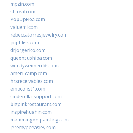
mpzin.com
stcreal.com
PopUpFlea.com
valueml.com
rebeccatorresjewelry.com
jmpbliss.com
drjorgerico.com
queensushipa.com
wendyweimerdds.com
ameri-camp.com
hrsreceivables.com
empconst1.com
cinderella-support.com
bigpinkrestaurant.com
inspirehuahin.com
memmingerspainting.com
jeremypbeasley.com