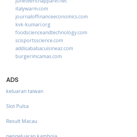
juneteenthapparel.net
italywarm.com
journaloffinanceeconomics.com
kvk-kumari.org
foodscienceandtechnology.com
scisportsscience.com
addisababacuisineaz.com
burgerimcamas.com
ADS
keluaran taiwan
Slot Pulsa
Result Macau
pengeluaran kamboja