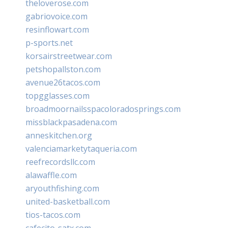
theloverose.com
gabriovoice.com
resinflowart.com
p-sports.net
korsairstreetwear.com
petshopallston.com
avenue26tacos.com
topgglasses.com
broadmoornailsspacoloradosprings.com
missblackpasadena.com
anneskitchen.org
valenciamarketytaqueria.com
reefrecordsllc.com
alawaffle.com
aryouthfishing.com
united-basketball.com
tios-tacos.com
cafecito-satx.com