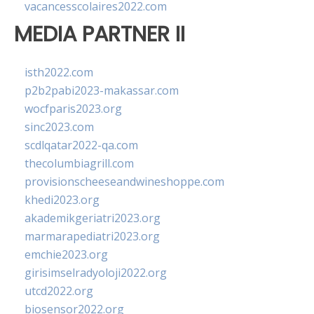
vacancesscolaires2022.com
MEDIA PARTNER II
isth2022.com
p2b2pabi2023-makassar.com
wocfparis2023.org
sinc2023.com
scdlqatar2022-qa.com
thecolumbiagrill.com
provisionscheeseandwineshoppe.com
khedi2023.org
akademikgeriatri2023.org
marmarapediatri2023.org
emchie2023.org
girisimselradyoloji2022.org
utcd2022.org
biosensor2022.org