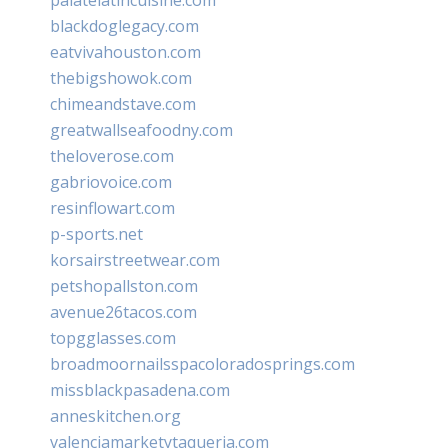
blackdoglegacy.com
eatvivahouston.com
thebigshowok.com
chimeandstave.com
greatwallseafoodny.com
theloverose.com
gabriovoice.com
resinflowart.com
p-sports.net
korsairstreetwear.com
petshopallston.com
avenue26tacos.com
topgglasses.com
broadmoornailsspacoloradosprings.com
missblackpasadena.com
anneskitchen.org
valenciamarketytaqueria.com