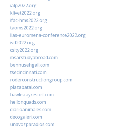
ialp2022.org
klivet2022.org
ifac-hms2022.org
taoms2022.org
iias-euromena-conference2022.org
ivd2022.org
csity2022.org
ibsarstudyabroad.com
bennusehgall.com
tsecincinnati.com
roderconstructiongroup.com
plazabatai.com
hawkscayresort.com
hellonquads.com
diarioanimales.com
decogaleri.com
unavozparadios.com