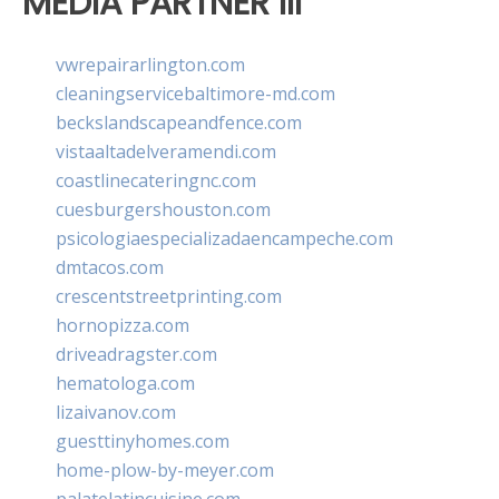
MEDIA PARTNER III
vwrepairarlington.com
cleaningservicebaltimore-md.com
beckslandscapeandfence.com
vistaaltadelveramendi.com
coastlinecateringnc.com
cuesburgershouston.com
psicologiaespecializadaencampeche.com
dmtacos.com
crescentstreetprinting.com
hornopizza.com
driveadragster.com
hematologa.com
lizaivanov.com
guesttinyhomes.com
home-plow-by-meyer.com
palatelatincuisine.com