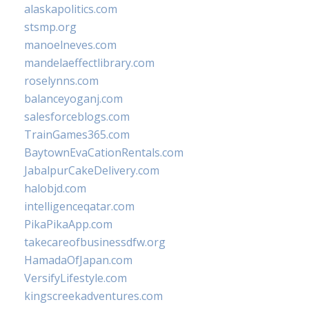
alaskapolitics.com
stsmp.org
manoelneves.com
mandelaeffectlibrary.com
roselynns.com
balanceyoganj.com
salesforceblogs.com
TrainGames365.com
BaytownEvaCationRentals.com
JabalpurCakeDelivery.com
halobjd.com
intelligenceqatar.com
PikaPikaApp.com
takecareofbusinessdfw.org
HamadaOfJapan.com
VersifyLifestyle.com
kingscreekadventures.com