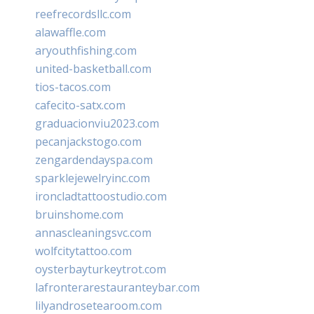
reefrecordsllc.com
alawaffle.com
aryouthfishing.com
united-basketball.com
tios-tacos.com
cafecito-satx.com
graduacionviu2023.com
pecanjackstogo.com
zengardendayspa.com
sparklejewelryinc.com
ironcladtattoostudio.com
bruinshome.com
annascleaningsvc.com
wolfcitytattoo.com
oysterbayturkeytrot.com
lafronterarestauranteybar.com
lilyandrosetearoom.com