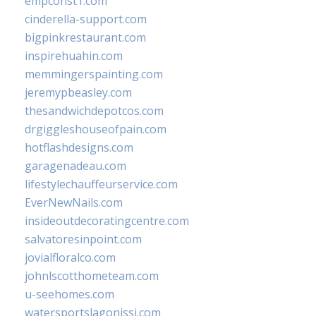
empconst1.com
cinderella-support.com
bigpinkrestaurant.com
inspirehuahin.com
memmingerspainting.com
jeremypbeasley.com
thesandwichdepotcos.com
drgiggleshouseofpain.com
hotflashdesigns.com
garagenadeau.com
lifestylechauffeurservice.com
EverNewNails.com
insideoutdecoratingcentre.com
salvatoresinpoint.com
jovialfloralco.com
johnlscotthometeam.com
u-seehomes.com
watersportslagonissi.com