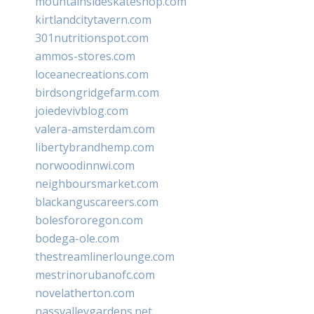
mountainsideskateshop.com
kirtlandcitytavern.com
301nutritionspot.com
ammos-stores.com
loceanecreations.com
birdsongridgefarm.com
joiedevivblog.com
valera-amsterdam.com
libertybrandhemp.com
norwoodinnwi.com
neighboursmarket.com
blackanguscareers.com
bolesfororegon.com
bodega-ole.com
thestreamlinerlounge.com
mestrinorubanofc.com
novelatherton.com
nassvalleygardens.net