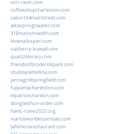
von-racer.com
coffeeshopcharleston.com
salon104mainstreet.com
alkaspringswater.com
318mainstreet8h.com
lovenailsspari.com
oakberry-kuwait.com
quartzliterary.com
friendsofbroderickpark.com
studiopiattellina.com
jannagrillspringfield.com
fujiyamacharleston.com
elpatronchardon.com
donglaishun-order.com
fiamc-rome2022.org
mariceworldessentials.com
lafisheriarestaurant.com