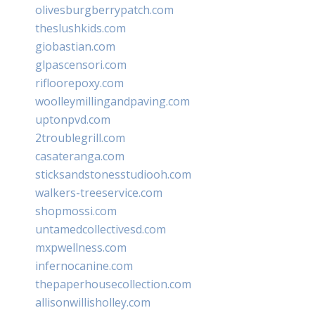
olivesburgberrypatch.com
theslushkids.com
giobastian.com
glpascensori.com
rifloorepoxy.com
woolleymillingandpaving.com
uptonpvd.com
2troublegrill.com
casateranga.com
sticksandstonesstudiooh.com
walkers-treeservice.com
shopmossi.com
untamedcollectivesd.com
mxpwellness.com
infernocanine.com
thepaperhousecollection.com
allisonwillisholley.com