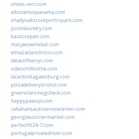
shoes-vert.com
elbotanicopanama.com
shadyoaksrockportrvpark.com
jccoinlaundry.com
kautorepair.com
marjaeswinebar.com
elmazatlanclinton.com
ideacoffeenyc.com
odieschillicothe.com
lacantinitagalesburg.com
pizzadeliverybristol.com
greenstarsmogcheck.com
happypawspl.com
callahansautoservicecenter.com
georgiascornermarket.com
perfectfit24-7.com
portugalprivatedriver.com