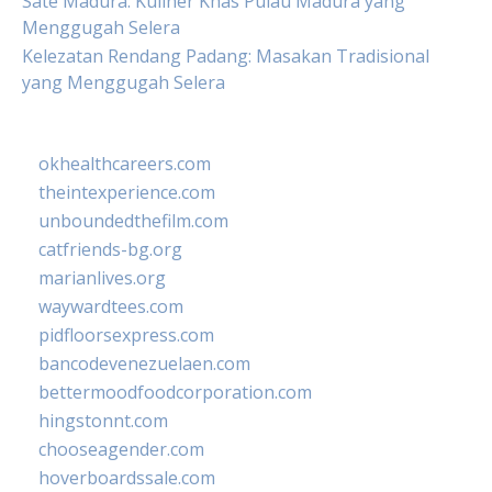
Sate Madura: Kuliner Khas Pulau Madura yang
Menggugah Selera
Kelezatan Rendang Padang: Masakan Tradisional
yang Menggugah Selera
okhealthcareers.com
theintexperience.com
unboundedthefilm.com
catfriends-bg.org
marianlives.org
waywardtees.com
pidfloorsexpress.com
bancodevenezuelaen.com
bettermoodfoodcorporation.com
hingstonnt.com
chooseagender.com
hoverboardssale.com