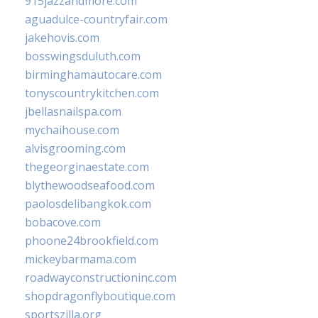
915jazzandmore.com
aguadulce-countryfair.com
jakehovis.com
bosswingsduluth.com
birminghamautocare.com
tonyscountrykitchen.com
jbellasnailspa.com
mychaihouse.com
alvisgrooming.com
thegeorginaestate.com
blythewoodseafood.com
paolosdelibangkok.com
bobacove.com
phoone24brookfield.com
mickeybarmama.com
roadwayconstructioninc.com
shopdragonflyboutique.com
sportszilla.org