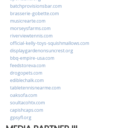
batchprovisionsbar.com
brasserie-gobette.com
musicrearte.com
morseysfarms.com
riverviewtennis.com
official-kelly-toys-squishmallows.com
displaygardenonsuncrest.org
bbq-empire-usa.com
feedstoreva.com
drogopets.com
ediblechalk.com
tabletennisnearme.com
oaksofa.com
soultacohtx.com
capishcaps.com
gpsyfl.org