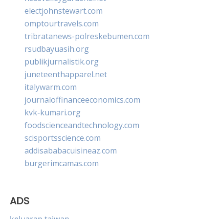
electjohnstewart.com
omptourtravels.com
tribratanews-polreskebumen.com
rsudbayuasih.org
publikjurnalistik.org
juneteenthapparel.net
italywarm.com
journaloffinanceeconomics.com
kvk-kumari.org
foodscienceandtechnology.com
scisportsscience.com
addisababacuisineaz.com
burgerimcamas.com
ADS
keluaran taiwan