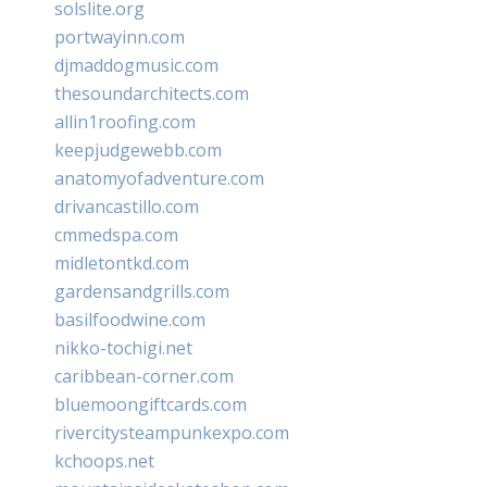
solslite.org
portwayinn.com
djmaddogmusic.com
thesoundarchitects.com
allin1roofing.com
keepjudgewebb.com
anatomyofadventure.com
drivancastillo.com
cmmedspa.com
midletontkd.com
gardensandgrills.com
basilfoodwine.com
nikko-tochigi.net
caribbean-corner.com
bluemoongiftcards.com
rivercitysteampunkexpo.com
kchoops.net