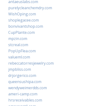
antaeuslabs.com
purelycleanchemdry.com
WishOping.com
shoplegacee.com
bonvivantshop.com
CupPlante.com
mpzin.com
stcreal.com
PopUpFlea.com
valueml.com
rebeccatorresjewelry.com
jmpbliss.com
drjorgerico.com
queensushipa.com
wendyweimerdds.com
ameri-camp.com
hrsreceivables.com