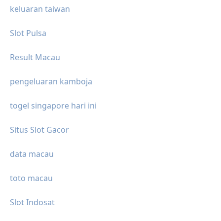
keluaran taiwan
Slot Pulsa
Result Macau
pengeluaran kamboja
togel singapore hari ini
Situs Slot Gacor
data macau
toto macau
Slot Indosat