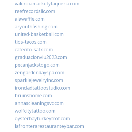
valenciamarketytaqueria.com
reefrecordsllc.com
alawaffle.com
aryouthfishing.com
united-basketball.com
tios-tacos.com
cafecito-satx.com
graduacionviu2023.com
pecanjackstogo.com
zengardendayspa.com
sparklejewelryinc.com
ironcladtattoostudio.com
bruinshome.com
annascleaningsvc.com
wolfcitytattoo.com
oysterbayturkeytrot.com
lafronterarestauranteybar.com