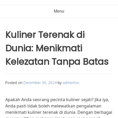
Menu
Kuliner Terenak di
Dunia: Menikmati
Kelezatan Tanpa Batas
Posted on
December 30, 2024
by
adminfoo
Apakah Anda seorang pecinta kuliner sejati? Jika iya,
Anda pasti tidak boleh melewatkan pengalaman
menikmati kuliner terenak di dunia. Dengan berbagai