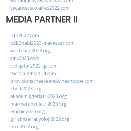
waitangidayfestival2022.com
vacancesscolaires2022.com
MEDIA PARTNER II
isth2022.com
p2b2pabi2023-makassar.com
wocfparis2023.org
sinc2023.com
scdlqatar2022-qa.com
thecolumbiagrill.com
provisionscheeseandwineshoppe.com
khedi2023.org
akademikgeriatri2023.org
marmarapediatri2023.org
emchie2023.org
girisimselradyoloji2022.org
utcd2022.org