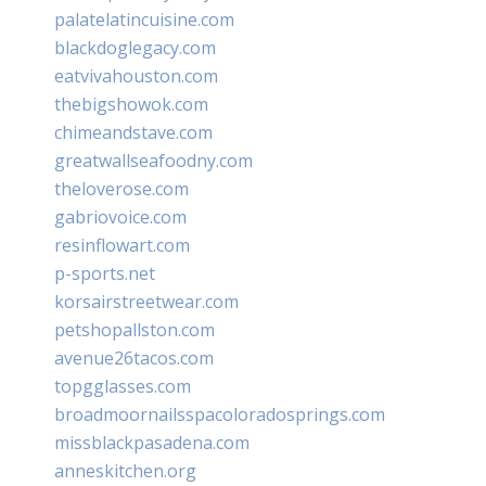
palatelatincuisine.com
blackdoglegacy.com
eatvivahouston.com
thebigshowok.com
chimeandstave.com
greatwallseafoodny.com
theloverose.com
gabriovoice.com
resinflowart.com
p-sports.net
korsairstreetwear.com
petshopallston.com
avenue26tacos.com
topgglasses.com
broadmoornailsspacoloradosprings.com
missblackpasadena.com
anneskitchen.org