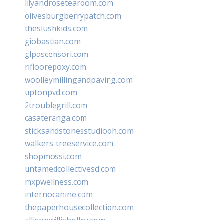
lilyandrosetearoom.com
olivesburgberrypatch.com
theslushkids.com
giobastian.com
glpascensori.com
rifloorepoxy.com
woolleymillingandpaving.com
uptonpvd.com
2troublegrill.com
casateranga.com
sticksandstonesstudiooh.com
walkers-treeservice.com
shopmossi.com
untamedcollectivesd.com
mxpwellness.com
infernocanine.com
thepaperhousecollection.com
allisonwillisholley.com