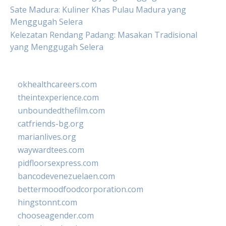
Sate Madura: Kuliner Khas Pulau Madura yang
Menggugah Selera
Kelezatan Rendang Padang: Masakan Tradisional
yang Menggugah Selera
okhealthcareers.com
theintexperience.com
unboundedthefilm.com
catfriends-bg.org
marianlives.org
waywardtees.com
pidfloorsexpress.com
bancodevenezuelaen.com
bettermoodfoodcorporation.com
hingstonnt.com
chooseagender.com