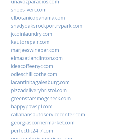
unavozparadios.com
shoes-vert.com
elbotanicopanama.com
shadyoaksrockportrvpark.com
jccoinlaundry.com
kautorepair.com
marjaeswinebar.com
elmazatlanclinton.com
ideacoffeenyc.com
odieschillicothe.com
lacantinitagalesburg.com
pizzadeliverybristol.com
greenstarsmogcheck.com
happypawspl.com
callahansautoservicecenter.com
georgiascornermarket.com
perfectfit24-7.com
portugalprivatedriver.com