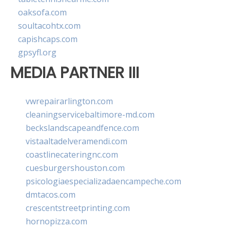
oaksofa.com
soultacohtx.com
capishcaps.com
gpsyfl.org
MEDIA PARTNER III
vwrepairarlington.com
cleaningservicebaltimore-md.com
beckslandscapeandfence.com
vistaaltadelveramendi.com
coastlinecateringnc.com
cuesburgershouston.com
psicologiaespecializadaencampeche.com
dmtacos.com
crescentstreetprinting.com
hornopizza.com