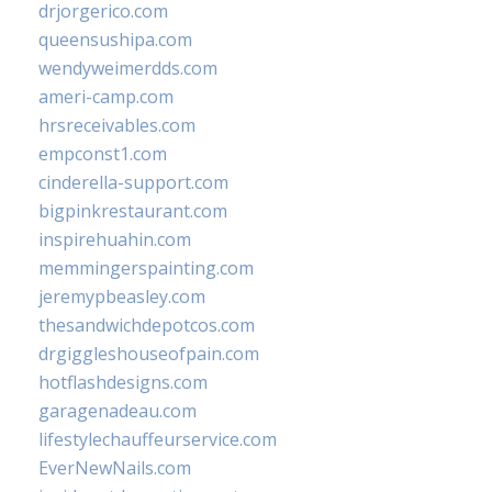
drjorgerico.com
queensushipa.com
wendyweimerdds.com
ameri-camp.com
hrsreceivables.com
empconst1.com
cinderella-support.com
bigpinkrestaurant.com
inspirehuahin.com
memmingerspainting.com
jeremypbeasley.com
thesandwichdepotcos.com
drgiggleshouseofpain.com
hotflashdesigns.com
garagenadeau.com
lifestylechauffeurservice.com
EverNewNails.com