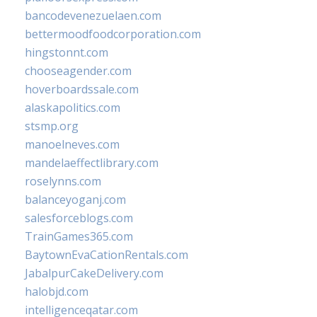
bancodevenezuelaen.com
bettermoodfoodcorporation.com
hingstonnt.com
chooseagender.com
hoverboardssale.com
alaskapolitics.com
stsmp.org
manoelneves.com
mandelaeffectlibrary.com
roselynns.com
balanceyoganj.com
salesforceblogs.com
TrainGames365.com
BaytownEvaCationRentals.com
JabalpurCakeDelivery.com
halobjd.com
intelligenceqatar.com