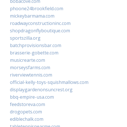
bobacove.com
phoone24brookfield.com
mickeybarmama.com
roadwayconstructioninc.com
shopdragonflyboutique.com
sportszilla.org
batchprovisionsbar.com
brasserie-gobette.com
musicrearte.com
morseysfarms.com
riverviewtennis.com
official-kelly-toys-squishmallows.com
displaygardenonsuncrest.org
bbq-empire-usa.com
feedstoreva.com
drogopets.com
ediblechalk.com
tabletennisnearme.com