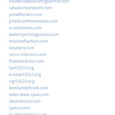
insideoutdecoratingcentre.com
salvatoresinpoint.com
jovialfloralco.com
johnlscotthometeam.com
u-seehomes.com
watersportslagonissi.com
mischieffashion.com
eduwyre.com
retro-interiors.com
theblvd-boise.com
fpet2023.org
e-smart2022.org
ngrc2022.org
leesfamilyfoods.com
lewis-lewis-cpas.com
eleontennis.com
cyetus.com
bradfordshops.com