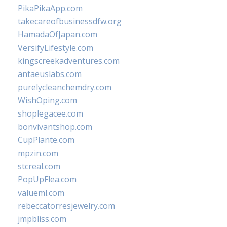
PikaPikaApp.com
takecareofbusinessdfw.org
HamadaOfJapan.com
VersifyLifestyle.com
kingscreekadventures.com
antaeuslabs.com
purelycleanchemdry.com
WishOping.com
shoplegacee.com
bonvivantshop.com
CupPlante.com
mpzin.com
stcreal.com
PopUpFlea.com
valueml.com
rebeccatorresjewelry.com
jmpbliss.com