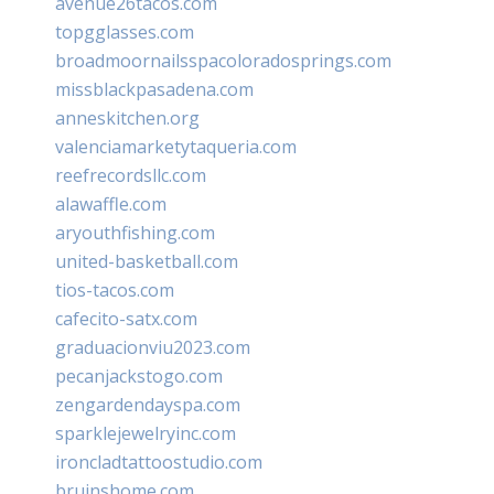
avenue26tacos.com
topgglasses.com
broadmoornailsspacoloradosprings.com
missblackpasadena.com
anneskitchen.org
valenciamarketytaqueria.com
reefrecordsllc.com
alawaffle.com
aryouthfishing.com
united-basketball.com
tios-tacos.com
cafecito-satx.com
graduacionviu2023.com
pecanjackstogo.com
zengardendayspa.com
sparklejewelryinc.com
ironcladtattoostudio.com
bruinshome.com