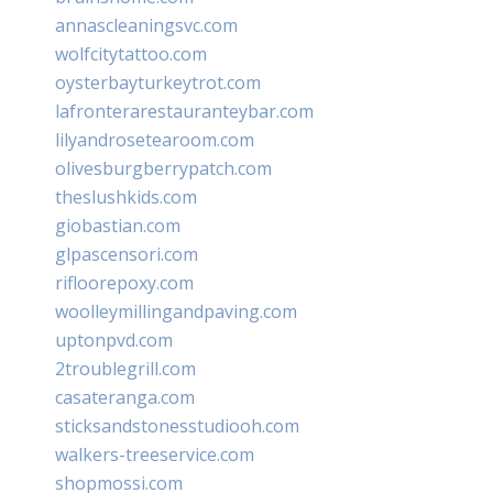
annascleaningsvc.com
wolfcitytattoo.com
oysterbayturkeytrot.com
lafronterarestauranteybar.com
lilyandrosetearoom.com
olivesburgberrypatch.com
theslushkids.com
giobastian.com
glpascensori.com
rifloorepoxy.com
woolleymillingandpaving.com
uptonpvd.com
2troublegrill.com
casateranga.com
sticksandstonesstudiooh.com
walkers-treeservice.com
shopmossi.com