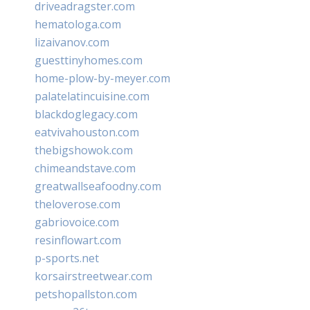
driveadragster.com
hematologa.com
lizaivanov.com
guesttinyhomes.com
home-plow-by-meyer.com
palatelatincuisine.com
blackdoglegacy.com
eatvivahouston.com
thebigshowok.com
chimeandstave.com
greatwallseafoodny.com
theloverose.com
gabriovoice.com
resinflowart.com
p-sports.net
korsairstreetwear.com
petshopallston.com