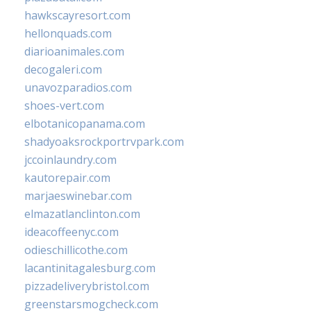
hawkscayresort.com
hellonquads.com
diarioanimales.com
decogaleri.com
unavozparadios.com
shoes-vert.com
elbotanicopanama.com
shadyoaksrockportrvpark.com
jccoinlaundry.com
kautorepair.com
marjaeswinebar.com
elmazatlanclinton.com
ideacoffeenyc.com
odieschillicothe.com
lacantinitagalesburg.com
pizzadeliverybristol.com
greenstarsmogcheck.com