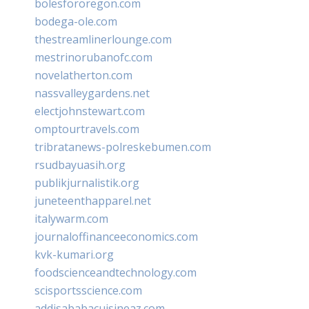
bolesfororegon.com
bodega-ole.com
thestreamlinerlounge.com
mestrinorubanofc.com
novelatherton.com
nassvalleygardens.net
electjohnstewart.com
omptourtravels.com
tribratanews-polreskebumen.com
rsudbayuasih.org
publikjurnalistik.org
juneteenthapparel.net
italywarm.com
journaloffinanceeconomics.com
kvk-kumari.org
foodscienceandtechnology.com
scisportsscience.com
addisababacuisineaz.com