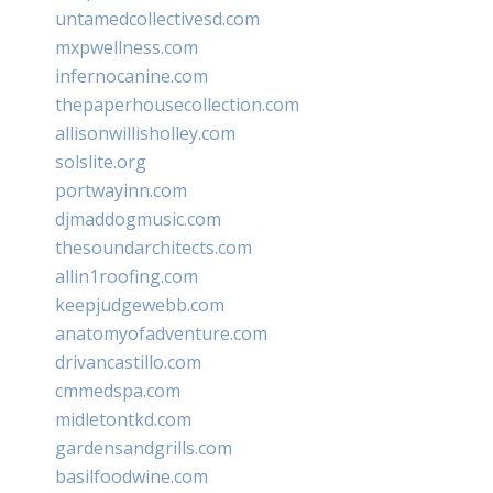
untamedcollectivesd.com
mxpwellness.com
infernocanine.com
thepaperhousecollection.com
allisonwillisholley.com
solslite.org
portwayinn.com
djmaddogmusic.com
thesoundarchitects.com
allin1roofing.com
keepjudgewebb.com
anatomyofadventure.com
drivancastillo.com
cmmedspa.com
midletontkd.com
gardensandgrills.com
basilfoodwine.com