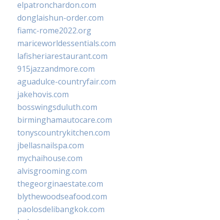
elpatronchardon.com
donglaishun-order.com
fiamc-rome2022.org
mariceworldessentials.com
lafisheriarestaurant.com
915jazzandmore.com
aguadulce-countryfair.com
jakehovis.com
bosswingsduluth.com
birminghamautocare.com
tonyscountrykitchen.com
jbellasnailspa.com
mychaihouse.com
alvisgrooming.com
thegeorginaestate.com
blythewoodseafood.com
paolosdelibangkok.com