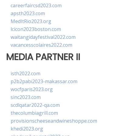
careerfaircsd2023.com
apsth2023.com
MedItRio2023.org
lcicon2023boston.com
waitangidayfestival2022.com
vacancesscolaires2022.com
MEDIA PARTNER II
isth2022.com
p2b2pabi2023-makassar.com
wocfparis2023.org
sinc2023.com
scdlqatar2022-qa.com
thecolumbiagrill.com
provisionscheeseandwineshoppe.com
khedi2023.org