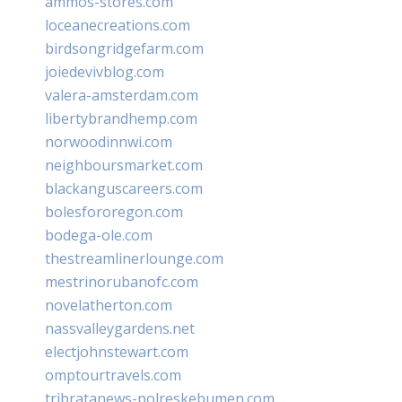
ammos-stores.com
loceanecreations.com
birdsongridgefarm.com
joiedevivblog.com
valera-amsterdam.com
libertybrandhemp.com
norwoodinnwi.com
neighboursmarket.com
blackanguscareers.com
bolesfororegon.com
bodega-ole.com
thestreamlinerlounge.com
mestrinorubanofc.com
novelatherton.com
nassvalleygardens.net
electjohnstewart.com
omptourtravels.com
tribratanews-polreskebumen.com