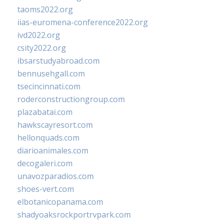
taoms2022.org
iias-euromena-conference2022.org
ivd2022.org
csity2022.org
ibsarstudyabroad.com
bennusehgall.com
tsecincinnati.com
roderconstructiongroup.com
plazabatai.com
hawkscayresort.com
hellonquads.com
diarioanimales.com
decogaleri.com
unavozparadios.com
shoes-vert.com
elbotanicopanama.com
shadyoaksrockportrvpark.com