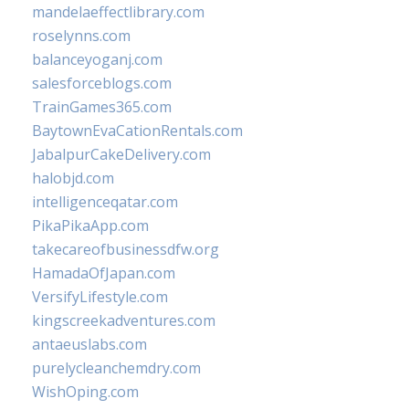
mandelaeffectlibrary.com
roselynns.com
balanceyoganj.com
salesforceblogs.com
TrainGames365.com
BaytownEvaCationRentals.com
JabalpurCakeDelivery.com
halobjd.com
intelligenceqatar.com
PikaPikaApp.com
takecareofbusinessdfw.org
HamadaOfJapan.com
VersifyLifestyle.com
kingscreekadventures.com
antaeuslabs.com
purelycleanchemdry.com
WishOping.com