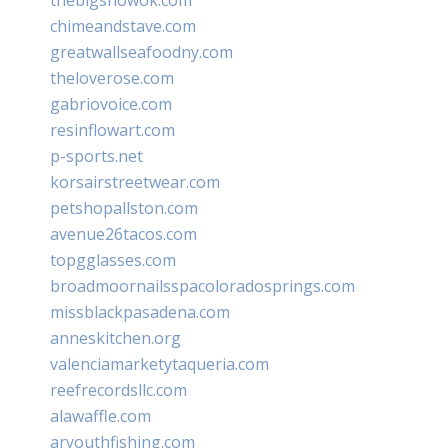
chimeandstave.com
greatwallseafoodny.com
theloverose.com
gabriovoice.com
resinflowart.com
p-sports.net
korsairstreetwear.com
petshopallston.com
avenue26tacos.com
topgglasses.com
broadmoornailsspacoloradosprings.com
missblackpasadena.com
anneskitchen.org
valenciamarketytaqueria.com
reefrecordsllc.com
alawaffle.com
aryouthfishing.com