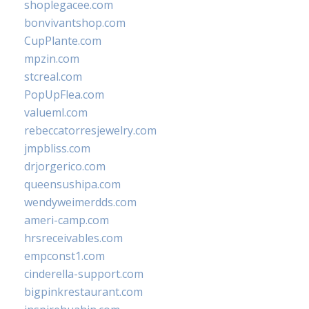
shoplegacee.com
bonvivantshop.com
CupPlante.com
mpzin.com
stcreal.com
PopUpFlea.com
valueml.com
rebeccatorresjewelry.com
jmpbliss.com
drjorgerico.com
queensushipa.com
wendyweimerdds.com
ameri-camp.com
hrsreceivables.com
empconst1.com
cinderella-support.com
bigpinkrestaurant.com