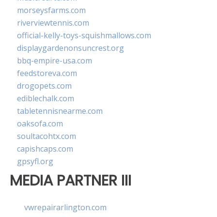
morseysfarms.com
riverviewtennis.com
official-kelly-toys-squishmallows.com
displaygardenonsuncrest.org
bbq-empire-usa.com
feedstoreva.com
drogopets.com
ediblechalk.com
tabletennisnearme.com
oaksofa.com
soultacohtx.com
capishcaps.com
gpsyfl.org
MEDIA PARTNER III
vwrepairarlington.com