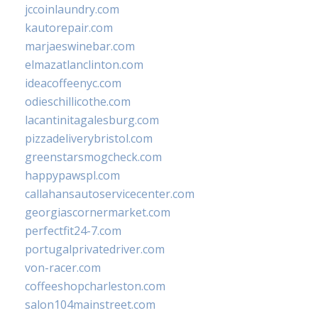
jccoinlaundry.com
kautorepair.com
marjaeswinebar.com
elmazatlanclinton.com
ideacoffeenyc.com
odieschillicothe.com
lacantinitagalesburg.com
pizzadeliverybristol.com
greenstarsmogcheck.com
happypawspl.com
callahansautoservicecenter.com
georgiascornermarket.com
perfectfit24-7.com
portugalprivatedriver.com
von-racer.com
coffeeshopcharleston.com
salon104mainstreet.com