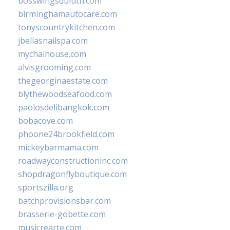
bosswingsduluth.com
birminghamautocare.com
tonyscountrykitchen.com
jbellasnailspa.com
mychaihouse.com
alvisgrooming.com
thegeorginaestate.com
blythewoodseafood.com
paolosdelibangkok.com
bobacove.com
phoone24brookfield.com
mickeybarmama.com
roadwayconstructioninc.com
shopdragonflyboutique.com
sportszilla.org
batchprovisionsbar.com
brasserie-gobette.com
musicrearte.com