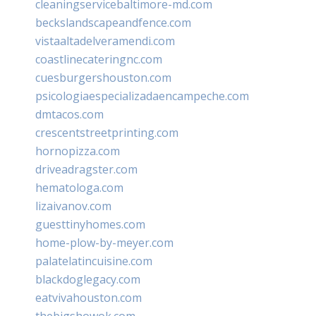
cleaningservicebaltimore-md.com
beckslandscapeandfence.com
vistaaltadelveramendi.com
coastlinecateringnc.com
cuesburgershouston.com
psicologiaespecializadaencampeche.com
dmtacos.com
crescentstreetprinting.com
hornopizza.com
driveadragster.com
hematologa.com
lizaivanov.com
guesttinyhomes.com
home-plow-by-meyer.com
palatelatincuisine.com
blackdoglegacy.com
eatvivahouston.com
thebigshowok.com