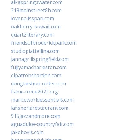
alkaspringswater.com
318mainstreet8h.com
lovenailsspari.com
oakberry-kuwait.com
quartzliterary.com
friendsofbroderickpark.com
studiopiattellina.com
jannagrillspringfield.com
fujiyamacharleston.com
elpatronchardon.com
donglaishun-order.com
fiamc-rome2022.org
mariceworldessentials.com
lafisheriarestaurant.com
915jazzandmore.com
aguadulce-countryfair.com
jakehovis.com