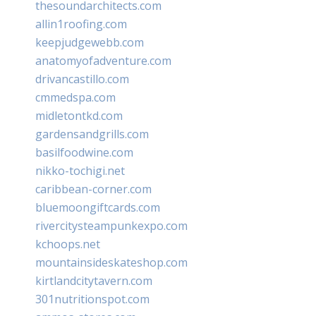
thesoundarchitects.com
allin1roofing.com
keepjudgewebb.com
anatomyofadventure.com
drivancastillo.com
cmmedspa.com
midletontkd.com
gardensandgrills.com
basilfoodwine.com
nikko-tochigi.net
caribbean-corner.com
bluemoongiftcards.com
rivercitysteampunkexpo.com
kchoops.net
mountainsideskateshop.com
kirtlandcitytavern.com
301nutritionspot.com