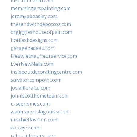
inspirehuahin.com
memmingerspainting.com
jeremypbeasley.com
thesandwichdepotcos.com
drgiggleshouseofpain.com
hotflashdesigns.com
garagenadeau.com
lifestylechauffeurservice.com
EverNewNails.com
insideoutdecoratingcentre.com
salvatoresinpoint.com
jovialfloralco.com
johnlscotthometeam.com
u-seehomes.com
watersportslagonissi.com
mischieffashion.com
eduwyre.com
retro-interiors.com