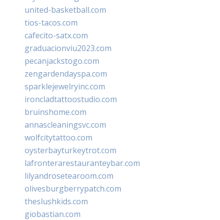
united-basketball.com
tios-tacos.com
cafecito-satx.com
graduacionviu2023.com
pecanjackstogo.com
zengardendayspa.com
sparklejewelryinc.com
ironcladtattoostudio.com
bruinshome.com
annascleaningsvc.com
wolfcitytattoo.com
oysterbayturkeytrot.com
lafronterarestauranteybar.com
lilyandrosetearoom.com
olivesburgberrypatch.com
theslushkids.com
giobastian.com