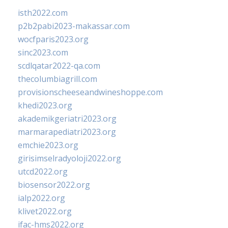
isth2022.com
p2b2pabi2023-makassar.com
wocfparis2023.org
sinc2023.com
scdlqatar2022-qa.com
thecolumbiagrill.com
provisionscheeseandwineshoppe.com
khedi2023.org
akademikgeriatri2023.org
marmarapediatri2023.org
emchie2023.org
girisimselradyoloji2022.org
utcd2022.org
biosensor2022.org
ialp2022.org
klivet2022.org
ifac-hms2022.org