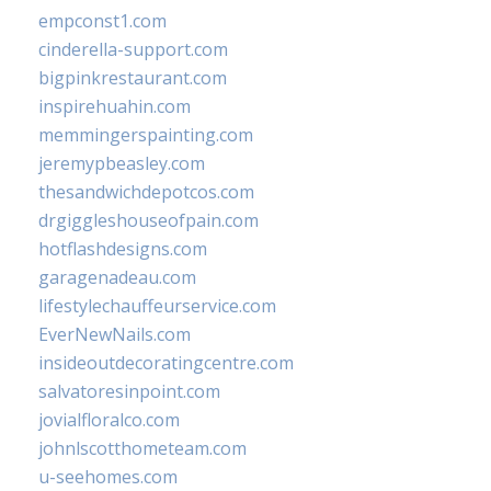
empconst1.com
cinderella-support.com
bigpinkrestaurant.com
inspirehuahin.com
memmingerspainting.com
jeremypbeasley.com
thesandwichdepotcos.com
drgiggleshouseofpain.com
hotflashdesigns.com
garagenadeau.com
lifestylechauffeurservice.com
EverNewNails.com
insideoutdecoratingcentre.com
salvatoresinpoint.com
jovialfloralco.com
johnlscotthometeam.com
u-seehomes.com