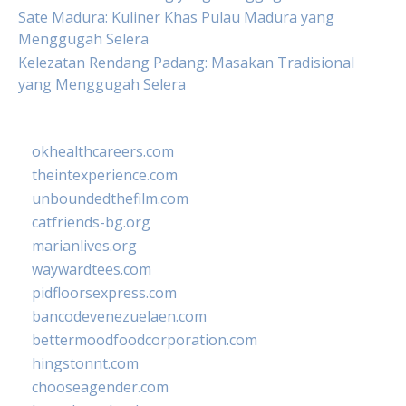
Sate Madura: Kuliner Khas Pulau Madura yang
Menggugah Selera
Kelezatan Rendang Padang: Masakan Tradisional
yang Menggugah Selera
okhealthcareers.com
theintexperience.com
unboundedthefilm.com
catfriends-bg.org
marianlives.org
waywardtees.com
pidfloorsexpress.com
bancodevenezuelaen.com
bettermoodfoodcorporation.com
hingstonnt.com
chooseagender.com