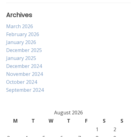
Archives
March 2026
February 2026
January 2026
December 2025
January 2025
December 2024
November 2024
October 2024
September 2024
August 2026
M
T
W
T
F
S
S
1
2