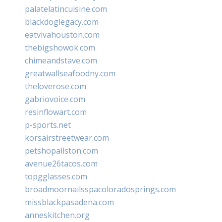
palatelatincuisine.com
blackdoglegacy.com
eatvivahouston.com
thebigshowok.com
chimeandstave.com
greatwallseafoodny.com
theloverose.com
gabriovoice.com
resinflowart.com
p-sports.net
korsairstreetwear.com
petshopallston.com
avenue26tacos.com
topgglasses.com
broadmoornailsspacoloradosprings.com
missblackpasadena.com
anneskitchen.org