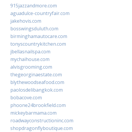
915jazzandmore.com
aguadulce-countryfair.com
jakehovis.com
bosswingsduluth.com
birminghamautocare.com
tonyscountrykitchen.com
jbellasnailspa.com
mychaihouse.com
alvisgrooming.com
thegeorginaestate.com
blythewoodseafood.com
paolosdelibangkok.com
bobacove.com
phoone24brookfield.com
mickeybarmama.com
roadwayconstructioninc.com
shopdragonflyboutique.com