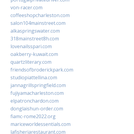
von-racer.com
coffeeshopcharleston.com
salon104mainstreet.com
alkaspringswater.com
318mainstreet8h.com
lovenailsspari.com
oakberry-kuwait.com
quartzliterary.com
friendsofbroderickpark.com
studiopiattellina.com
jannagrillspringfield.com
fujiyamacharleston.com
elpatronchardon.com
donglaishun-order.com
fiamc-rome2022.org
mariceworldessentials.com
lafisheriarestaurant.com