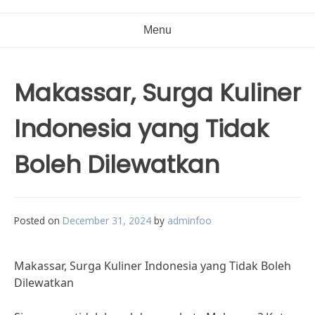
Menu
Makassar, Surga Kuliner
Indonesia yang Tidak
Boleh Dilewatkan
Posted on
December 31, 2024
by
adminfoo
Makassar, Surga Kuliner Indonesia yang Tidak Boleh
Dilewatkan