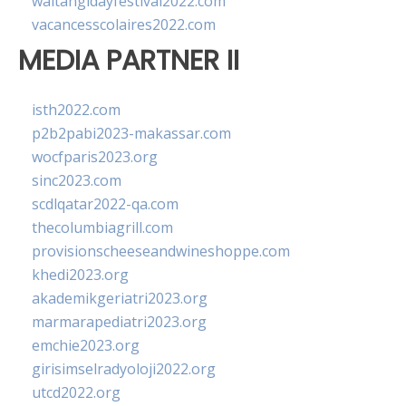
waitangidayfestival2022.com
vacancesscolaires2022.com
MEDIA PARTNER II
isth2022.com
p2b2pabi2023-makassar.com
wocfparis2023.org
sinc2023.com
scdlqatar2022-qa.com
thecolumbiagrill.com
provisionscheeseandwineshoppe.com
khedi2023.org
akademikgeriatri2023.org
marmarapediatri2023.org
emchie2023.org
girisimselradyoloji2022.org
utcd2022.org