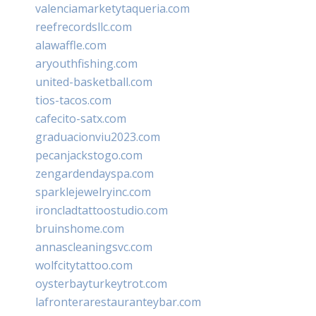
valenciamarketytaqueria.com
reefrecordsllc.com
alawaffle.com
aryouthfishing.com
united-basketball.com
tios-tacos.com
cafecito-satx.com
graduacionviu2023.com
pecanjackstogo.com
zengardendayspa.com
sparklejewelryinc.com
ironcladtattoostudio.com
bruinshome.com
annascleaningsvc.com
wolfcitytattoo.com
oysterbayturkeytrot.com
lafronterarestauranteybar.com