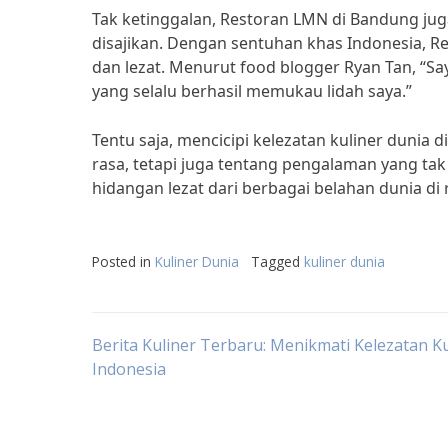
Tak ketinggalan, Restoran LMN di Bandung ju
disajikan. Dengan sentuhan khas Indonesia, 
dan lezat. Menurut food blogger Ryan Tan, “Sa
yang selalu berhasil memukau lidah saya.”
Tentu saja, mencicipi kelezatan kuliner dunia 
rasa, tetapi juga tentang pengalaman yang tak
hidangan lezat dari berbagai belahan dunia di 
Posted in
Kuliner Dunia
Tagged
kuliner dunia
Post
Berita Kuliner Terbaru: Menikmati Kelezatan Ku
Indonesia
navigation