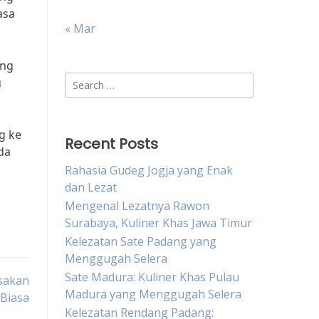
asa
« Mar
ang
Search
u
for:
g ke
Recent Posts
da
Rahasia Gudeg Jogja yang Enak
dan Lezat
Mengenal Lezatnya Rawon
Surabaya, Kuliner Khas Jawa Timur
Kelezatan Sate Padang yang
Menggugah Selera
Sate Madura: Kuliner Khas Pulau
asakan
Madura yang Menggugah Selera
 Biasa
Kelezatan Rendang Padang: