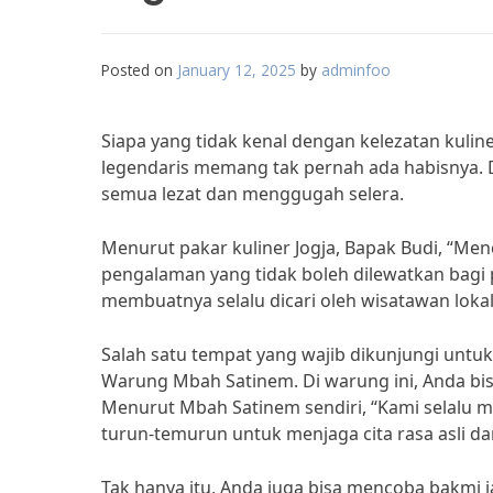
Posted on
January 12, 2025
by
adminfoo
Siapa yang tidak kenal dengan kelezatan kuline
legendaris memang tak pernah ada habisnya. D
semua lezat dan menggugah selera.
Menurut pakar kuliner Jogja, Bapak Budi, “Menc
pengalaman yang tidak boleh dilewatkan bagi p
membuatnya selalu dicari oleh wisatawan lok
Salah satu tempat yang wajib dikunjungi untuk 
Warung Mbah Satinem. Di warung ini, Anda bis
Menurut Mbah Satinem sendiri, “Kami selalu 
turun-temurun untuk menjaga cita rasa asli dari
Tak hanya itu, Anda juga bisa mencoba bakmi 