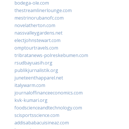
bodega-ole.com
thestreamlinerlounge.com
mestrinorubanofc.com
novelatherton.com
nassvalleygardens.net
electjohnstewart.com
omptourtravels.com
tribratanews-polreskebumen.com
rsudbayuasih.org
publikjurnalistik.org
juneteenthapparel.net
italywarm.com
journaloffinanceeconomics.com
kvk-kumari.org
foodscienceandtechnology.com
scisportsscience.com
addisababacuisineaz.com