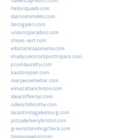
hawkscayresort.com
hellonquads.com
diarioanimales.com
decogaleri.com
unavozparadios.com
shoes-vert.com
elbotanicopanama.com
shadyoaksrockportrvpark.com
jccoinlaundry.com
kautorepair.com
marjaeswinebar.com
elmazatlanclinton.com
ideacoffeenyc.com
odieschillicothe.com
lacantinitagalesburg.com
pizzadeliverybristol.com
greenstarsmogcheck.com
happypawspl.com