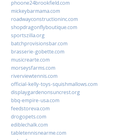
phoone24brookfield.com
mickeybarmama.com
roadwayconstructioninc.com
shopdragonflyboutique.com
sportszilla.org
batchprovisionsbar.com
brasserie-gobette.com
musicrearte.com
morseysfarms.com
riverviewtennis.com
official-kelly-toys-squishmallows.com
displaygardenonsuncrest.org
bbq-empire-usa.com
feedstoreva.com
drogopets.com
ediblechalk.com
tabletennisnearme.com