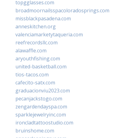
topgglasses.com
broadmoornailsspacoloradosprings.com
missblackpasadena.com
anneskitchen.org
valenciamarketytaqueria.com
reefrecordsllc.com
alawaffle.com
aryouthfishing.com
united-basketball.com
tios-tacos.com
cafecito-satx.com
graduacionviu2023.com
pecanjackstogo.com
zengardendayspa.com
sparklejewelryinc.com
ironcladtattoostudio.com
bruinshome.com