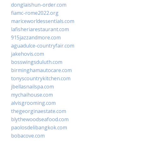
donglaishun-order.com
fiamc-rome2022.org
mariceworldessentials.com
lafisheriarestaurant.com
915jazzandmore.com
aguadulce-countryfair.com
jakehovis.com
bosswingsduluth.com
birminghamautocare.com
tonyscountrykitchen.com
jbellasnailspa.com
mychaihouse.com
alvisgrooming.com
thegeorginaestate.com
blythewoodseafood.com
paolosdelibangkok.com
bobacove.com