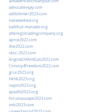
almadenranchsanjose.com
advocatevijay.com
adlibilimler2023.com
naswwebed.org
balithut-manado.org
alteregotradingcompany.org
aprce2022.com
ibie2022.com
sbcc-2022.com
AngolaOilAndGas2022.com
Convoy4Freedom2022.com
grur2023.org
hkhk2023.org
napm2023.org
apsdfd2023.org
forumausape2023.com
imkl2023.com
careerfaircsd2023.com