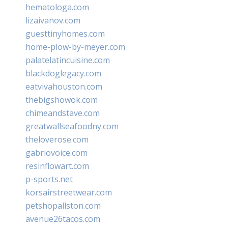
hematologa.com
lizaivanov.com
guesttinyhomes.com
home-plow-by-meyer.com
palatelatincuisine.com
blackdoglegacy.com
eatvivahouston.com
thebigshowok.com
chimeandstave.com
greatwallseafoodny.com
theloverose.com
gabriovoice.com
resinflowart.com
p-sports.net
korsairstreetwear.com
petshopallston.com
avenue26tacos.com