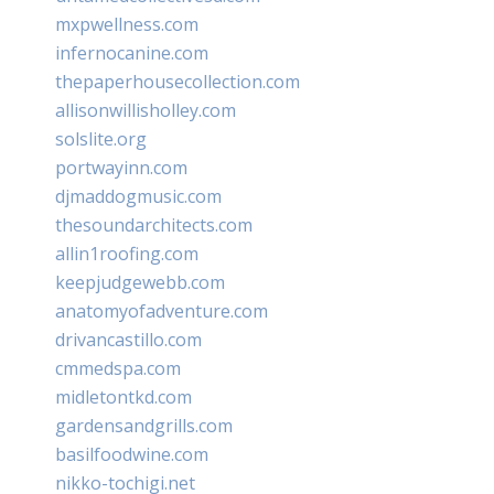
mxpwellness.com
infernocanine.com
thepaperhousecollection.com
allisonwillisholley.com
solslite.org
portwayinn.com
djmaddogmusic.com
thesoundarchitects.com
allin1roofing.com
keepjudgewebb.com
anatomyofadventure.com
drivancastillo.com
cmmedspa.com
midletontkd.com
gardensandgrills.com
basilfoodwine.com
nikko-tochigi.net