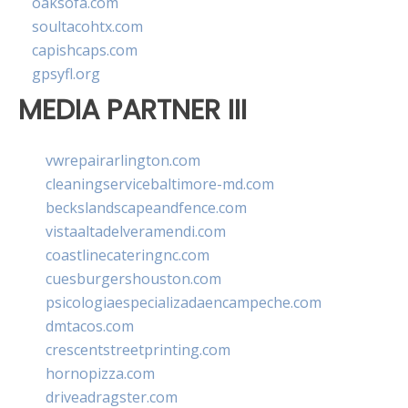
oaksofa.com
soultacohtx.com
capishcaps.com
gpsyfl.org
MEDIA PARTNER III
vwrepairarlington.com
cleaningservicebaltimore-md.com
beckslandscapeandfence.com
vistaaltadelveramendi.com
coastlinecateringnc.com
cuesburgershouston.com
psicologiaespecializadaencampeche.com
dmtacos.com
crescentstreetprinting.com
hornopizza.com
driveadragster.com