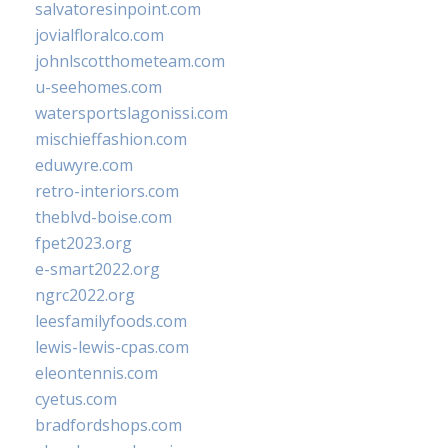
salvatoresinpoint.com
jovialfloralco.com
johnlscotthometeam.com
u-seehomes.com
watersportslagonissi.com
mischieffashion.com
eduwyre.com
retro-interiors.com
theblvd-boise.com
fpet2023.org
e-smart2022.org
ngrc2022.org
leesfamilyfoods.com
lewis-lewis-cpas.com
eleontennis.com
cyetus.com
bradfordshops.com