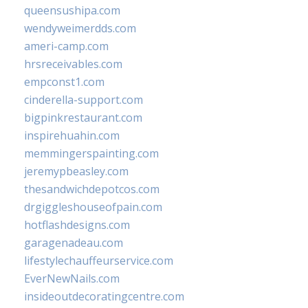
queensushipa.com
wendyweimerdds.com
ameri-camp.com
hrsreceivables.com
empconst1.com
cinderella-support.com
bigpinkrestaurant.com
inspirehuahin.com
memmingerspainting.com
jeremypbeasley.com
thesandwichdepotcos.com
drgiggleshouseofpain.com
hotflashdesigns.com
garagenadeau.com
lifestylechauffeurservice.com
EverNewNails.com
insideoutdecoratingcentre.com