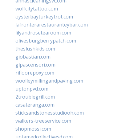
annascleaningsvc.com
wolfcitytattoo.com
oysterbayturkeytrot.com
lafronterarestauranteybar.com
lilyandrosetearoom.com
olivesburgberrypatch.com
theslushkids.com
giobastian.com
glpascensori.com
rifloorepoxy.com
woolleymillingandpaving.com
uptonpvd.com
2troublegrill.com
casateranga.com
sticksandstonesstudiooh.com
walkers-treeservice.com
shopmossi.com
untamedcollectivesd.com