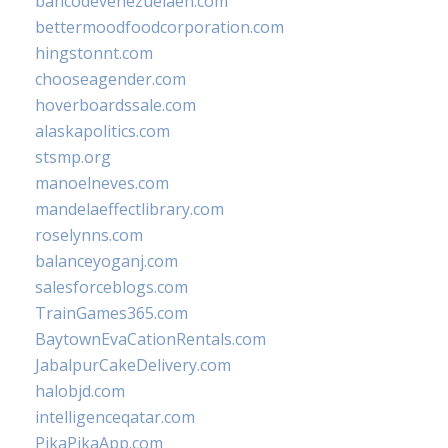
bancodevenezuelaen.com
bettermoodfoodcorporation.com
hingstonnt.com
chooseagender.com
hoverboardssale.com
alaskapolitics.com
stsmp.org
manoelneves.com
mandelaeffectlibrary.com
roselynns.com
balanceyoganj.com
salesforceblogs.com
TrainGames365.com
BaytownEvaCationRentals.com
JabalpurCakeDelivery.com
halobjd.com
intelligenceqatar.com
PikaPikaApp.com