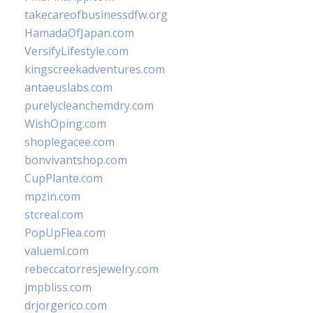
takecareofbusinessdfw.org
HamadaOfJapan.com
VersifyLifestyle.com
kingscreekadventures.com
antaeuslabs.com
purelycleanchemdry.com
WishOping.com
shoplegacee.com
bonvivantshop.com
CupPlante.com
mpzin.com
stcreal.com
PopUpFlea.com
valueml.com
rebeccatorresjewelry.com
jmpbliss.com
drjorgerico.com