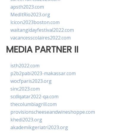
apsth2023.com
MedItRio2023.org
lcicon2023boston.com
waitangidayfestival2022.com
vacancesscolaires2022.com
MEDIA PARTNER II
isth2022.com
p2b2pabi2023-makassar.com
wocfparis2023.org
sinc2023.com
scdlqatar2022-qa.com
thecolumbiagrill.com
provisionscheeseandwineshoppe.com
khedi2023.org
akademikgeriatri2023.org