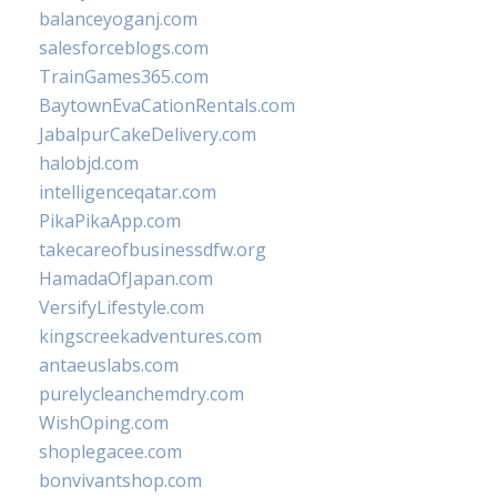
balanceyoganj.com
salesforceblogs.com
TrainGames365.com
BaytownEvaCationRentals.com
JabalpurCakeDelivery.com
halobjd.com
intelligenceqatar.com
PikaPikaApp.com
takecareofbusinessdfw.org
HamadaOfJapan.com
VersifyLifestyle.com
kingscreekadventures.com
antaeuslabs.com
purelycleanchemdry.com
WishOping.com
shoplegacee.com
bonvivantshop.com