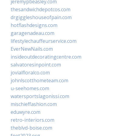
jeremypbeasley.com
thesandwichdepotcos.com
drgiggleshouseofpain.com
hotflashdesigns.com
garagenadeau.com
lifestylechauffeurservice.com
EverNewNails.com
insideoutdecoratingcentre.com
salvatoresinpoint.com
jovialfloralco.com
johnlscotthometeam.com
u-seehomes.com
watersportslagonissi.com
mischieffashion.com
eduwyre.com
retro-interiors.com
theblvd-boise.com
fpet2023.org