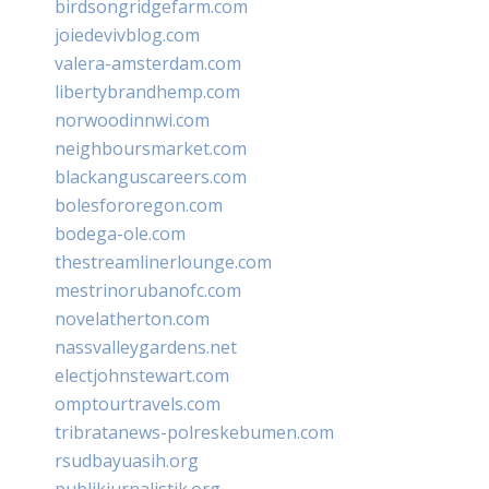
birdsongridgefarm.com
joiedevivblog.com
valera-amsterdam.com
libertybrandhemp.com
norwoodinnwi.com
neighboursmarket.com
blackanguscareers.com
bolesfororegon.com
bodega-ole.com
thestreamlinerlounge.com
mestrinorubanofc.com
novelatherton.com
nassvalleygardens.net
electjohnstewart.com
omptourtravels.com
tribratanews-polreskebumen.com
rsudbayuasih.org
publikjurnalistik.org