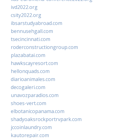
ivd2022.org
csity2022.org
ibsarstudyabroad.com
bennusehgall.com
tsecincinnati.com
roderconstructiongroup.com
plazabatai.com
hawkscayresort.com
hellonquads.com
diarioanimales.com
decogaleri.com
unavozparadios.com
shoes-vert.com
elbotanicopanama.com
shadyoaksrockportrvpark.com
jccoinlaundry.com
kautorepair.com