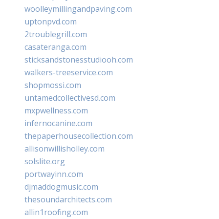
woolleymillingandpaving.com
uptonpvd.com
2troublegrill.com
casateranga.com
sticksandstonesstudiooh.com
walkers-treeservice.com
shopmossi.com
untamedcollectivesd.com
mxpwellness.com
infernocanine.com
thepaperhousecollection.com
allisonwillisholley.com
solslite.org
portwayinn.com
djmaddogmusic.com
thesoundarchitects.com
allin1roofing.com