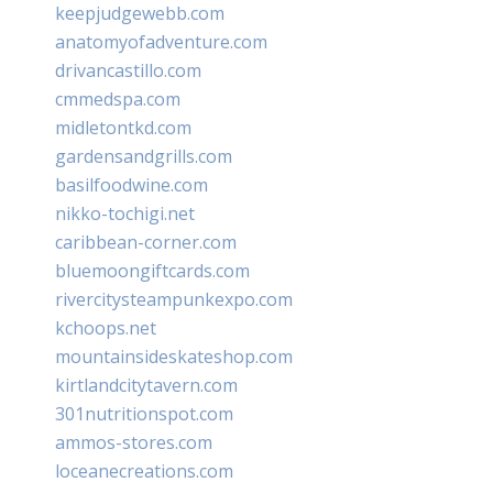
keepjudgewebb.com
anatomyofadventure.com
drivancastillo.com
cmmedspa.com
midletontkd.com
gardensandgrills.com
basilfoodwine.com
nikko-tochigi.net
caribbean-corner.com
bluemoongiftcards.com
rivercitysteampunkexpo.com
kchoops.net
mountainsideskateshop.com
kirtlandcitytavern.com
301nutritionspot.com
ammos-stores.com
loceanecreations.com