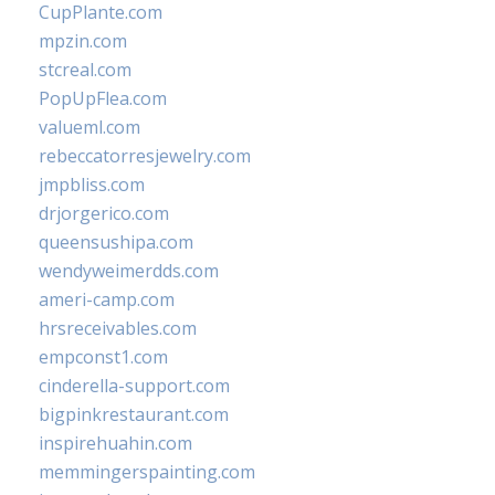
CupPlante.com
mpzin.com
stcreal.com
PopUpFlea.com
valueml.com
rebeccatorresjewelry.com
jmpbliss.com
drjorgerico.com
queensushipa.com
wendyweimerdds.com
ameri-camp.com
hrsreceivables.com
empconst1.com
cinderella-support.com
bigpinkrestaurant.com
inspirehuahin.com
memmingerspainting.com