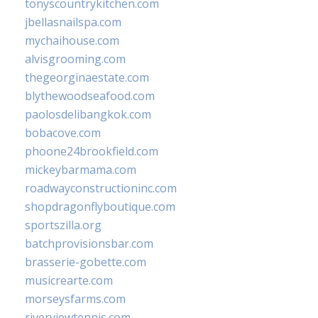
tonyscountrykitchen.com
jbellasnailspa.com
mychaihouse.com
alvisgrooming.com
thegeorginaestate.com
blythewoodseafood.com
paolosdelibangkok.com
bobacove.com
phoone24brookfield.com
mickeybarmama.com
roadwayconstructioninc.com
shopdragonflyboutique.com
sportszilla.org
batchprovisionsbar.com
brasserie-gobette.com
musicrearte.com
morseysfarms.com
riverviewtennis.com