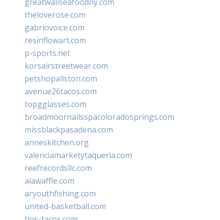
greatwallseafoodny.com
theloverose.com
gabriovoice.com
resinflowart.com
p-sports.net
korsairstreetwear.com
petshopallston.com
avenue26tacos.com
topgglasses.com
broadmoornailsspacoloradosprings.com
missblackpasadena.com
anneskitchen.org
valenciamarketytaqueria.com
reefrecordsllc.com
alawaffle.com
aryouthfishing.com
united-basketball.com
tios-tacos.com