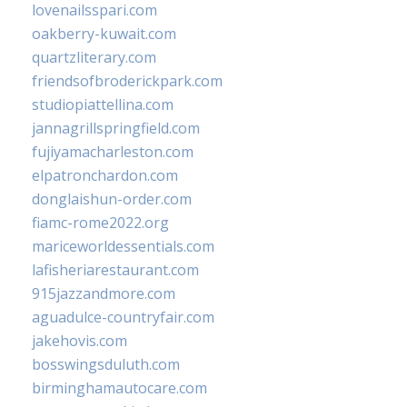
lovenailsspari.com
oakberry-kuwait.com
quartzliterary.com
friendsofbroderickpark.com
studiopiattellina.com
jannagrillspringfield.com
fujiyamacharleston.com
elpatronchardon.com
donglaishun-order.com
fiamc-rome2022.org
mariceworldessentials.com
lafisheriarestaurant.com
915jazzandmore.com
aguadulce-countryfair.com
jakehovis.com
bosswingsduluth.com
birminghamautocare.com