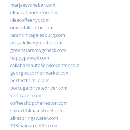
marjaeswinebar.com
elmazatlanclinton.com
ideacoffeenyc.com
odieschillicothe.com
lacantinitagalesburg.com
pizzadeliverybristol.com
greenstarsmogcheck.com
happypawspl.com
callahansautoservicecenter.com
georgiascornermarket.com
perfectfit24-7.com
portugalprivatedriver.com
von-racer.com
coffeeshopcharleston.com
salon104mainstreet.com
alkaspringswater.com
318mainstreet8h.com