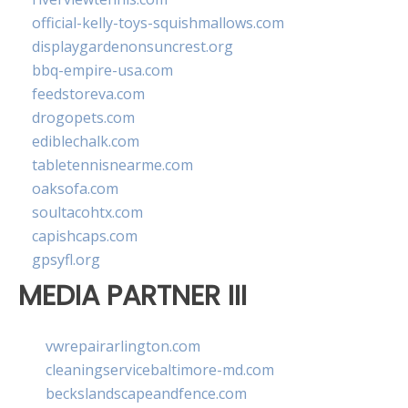
official-kelly-toys-squishmallows.com
displaygardenonsuncrest.org
bbq-empire-usa.com
feedstoreva.com
drogopets.com
ediblechalk.com
tabletennisnearme.com
oaksofa.com
soultacohtx.com
capishcaps.com
gpsyfl.org
MEDIA PARTNER III
vwrepairarlington.com
cleaningservicebaltimore-md.com
beckslandscapeandfence.com