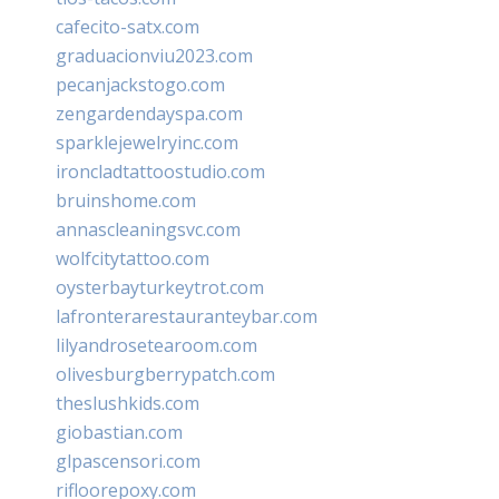
cafecito-satx.com
graduacionviu2023.com
pecanjackstogo.com
zengardendayspa.com
sparklejewelryinc.com
ironcladtattoostudio.com
bruinshome.com
annascleaningsvc.com
wolfcitytattoo.com
oysterbayturkeytrot.com
lafronterarestauranteybar.com
lilyandrosetearoom.com
olivesburgberrypatch.com
theslushkids.com
giobastian.com
glpascensori.com
rifloorepoxy.com