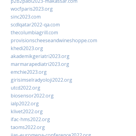
p2b2pabi2023-makassar.com
wocfparis2023.org
sinc2023.com
scdlqatar2022-qa.com
thecolumbiagrill.com
provisionscheeseandwineshoppe.com
khedi2023.org
akademikgeriatri2023.org
marmarapediatri2023.org
emchie2023.org
girisimselradyoloji2022.org
utcd2022.org
biosensor2022.org
ialp2022.org
klivet2022.org
ifac-hms2022.org
taoms2022.org
iias-euromena-conference2022.org