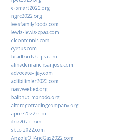
e-smart2022.org
ngrc2022.org
leesfamilyfoods.com
lewis-lewis-cpas.com
eleontennis.com
cyetus.com
bradfordshops.com
almadenranchsanjose.com
advocatevijay.com
adlibilimler2023.com
naswwebed.org
balithut-manado.org
alteregotradingcompany.org
aprce2022.com
ibie2022.com
sbcc-2022.com
AngolaOilAndGas2022.com