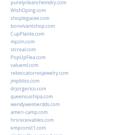
purelycleanchemdry.com
WishOping.com
shoplegacee.com
bonvivantshop.com
CupPlante.com
mpzin.com
stcreal.com
PopUpFlea.com
valueml.com
rebeccatorresjewelry.com
jmpbliss.com
drjorgerico.com
queensushipa.com
wendyweimerdds.com
ameri-camp.com
hrsreceivables.com
empconst1.com