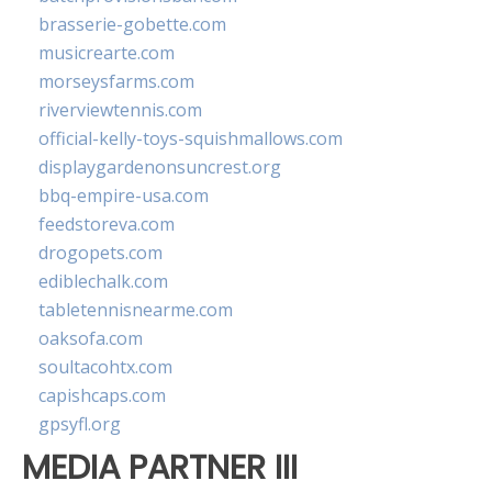
brasserie-gobette.com
musicrearte.com
morseysfarms.com
riverviewtennis.com
official-kelly-toys-squishmallows.com
displaygardenonsuncrest.org
bbq-empire-usa.com
feedstoreva.com
drogopets.com
ediblechalk.com
tabletennisnearme.com
oaksofa.com
soultacohtx.com
capishcaps.com
gpsyfl.org
MEDIA PARTNER III