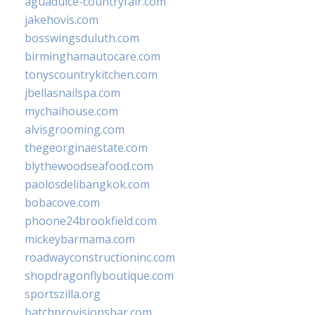
aguadulce-countryfair.com
jakehovis.com
bosswingsduluth.com
birminghamautocare.com
tonyscountrykitchen.com
jbellasnailspa.com
mychaihouse.com
alvisgrooming.com
thegeorginaestate.com
blythewoodseafood.com
paolosdelibangkok.com
bobacove.com
phoone24brookfield.com
mickeybarmama.com
roadwayconstructioninc.com
shopdragonflyboutique.com
sportszilla.org
batchprovisionsbar.com