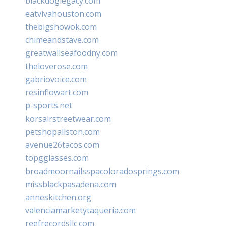
blackdoglegacy.com
eatvivahouston.com
thebigshowok.com
chimeandstave.com
greatwallseafoodny.com
theloverose.com
gabriovoice.com
resinflowart.com
p-sports.net
korsairstreetwear.com
petshopallston.com
avenue26tacos.com
topgglasses.com
broadmoornailsspacoloradosprings.com
missblackpasadena.com
anneskitchen.org
valenciamarketytaqueria.com
reefrecordsllc.com