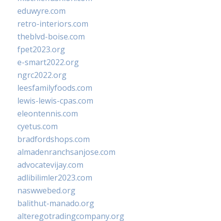
eduwyre.com
retro-interiors.com
theblvd-boise.com
fpet2023.org
e-smart2022.org
ngrc2022.org
leesfamilyfoods.com
lewis-lewis-cpas.com
eleontennis.com
cyetus.com
bradfordshops.com
almadenranchsanjose.com
advocatevijay.com
adlibilimler2023.com
naswwebed.org
balithut-manado.org
alteregotradingcompany.org