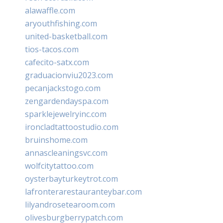
alawaffle.com
aryouthfishing.com
united-basketball.com
tios-tacos.com
cafecito-satx.com
graduacionviu2023.com
pecanjackstogo.com
zengardendayspa.com
sparklejewelryinc.com
ironcladtattoostudio.com
bruinshome.com
annascleaningsvc.com
wolfcitytattoo.com
oysterbayturkeytrot.com
lafronterarestauranteybar.com
lilyandrosetearoom.com
olivesburgberrypatch.com