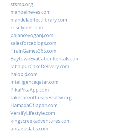
stsmp.org
manoelneves.com
mandelaeffectlibrary.com
roselynns.com
balanceyoganj.com
salesforceblogs.com
TrainGames365.com
BaytownEvaCationRentals.com
JabalpurCakeDelivery.com
halobjd.com
intelligenceqatar.com
PikaPikaApp.com
takecareofbusinessdfw.org
HamadaOfJapan.com
VersifyLifestyle.com
kingscreekadventures.com
antaeuslabs.com