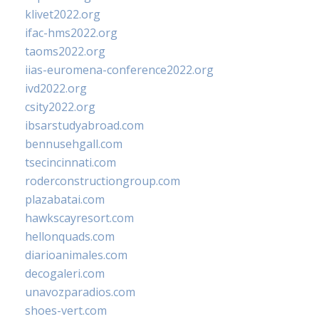
klivet2022.org
ifac-hms2022.org
taoms2022.org
iias-euromena-conference2022.org
ivd2022.org
csity2022.org
ibsarstudyabroad.com
bennusehgall.com
tsecincinnati.com
roderconstructiongroup.com
plazabatai.com
hawkscayresort.com
hellonquads.com
diarioanimales.com
decogaleri.com
unavozparadios.com
shoes-vert.com