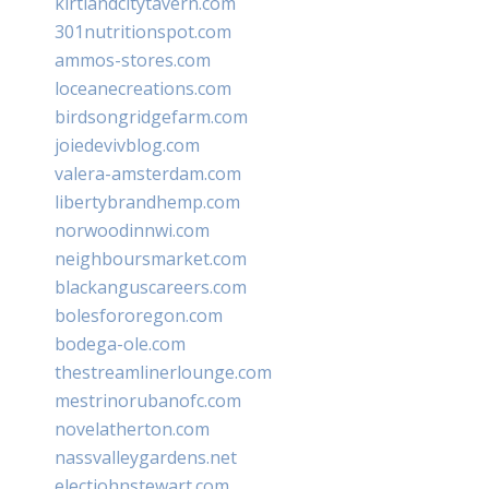
kirtlandcitytavern.com
301nutritionspot.com
ammos-stores.com
loceanecreations.com
birdsongridgefarm.com
joiedevivblog.com
valera-amsterdam.com
libertybrandhemp.com
norwoodinnwi.com
neighboursmarket.com
blackanguscareers.com
bolesfororegon.com
bodega-ole.com
thestreamlinerlounge.com
mestrinorubanofc.com
novelatherton.com
nassvalleygardens.net
electjohnstewart.com