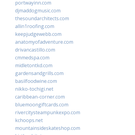
portwayinn.com
djmaddogmusic.com
thesoundarchitects.com
allin1roofing.com
keepjudgewebb.com
anatomyofadventure.com
drivancastillo.com
cmmedspa.com
midletontkd.com
gardensandgrills.com
basilfoodwine.com
nikko-tochigi.net
caribbean-corner.com
bluemoongiftcards.com
rivercitysteampunkexpo.com
kchoops.net
mountainsideskateshop.com