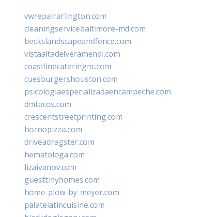
vwrepairarlington.com
cleaningservicebaltimore-md.com
beckslandscapeandfence.com
vistaaltadelveramendi.com
coastlinecateringnc.com
cuesburgershouston.com
psicologiaespecializadaencampeche.com
dmtacos.com
crescentstreetprinting.com
hornopizza.com
driveadragster.com
hematologa.com
lizaivanov.com
guesttinyhomes.com
home-plow-by-meyer.com
palatelatincuisine.com