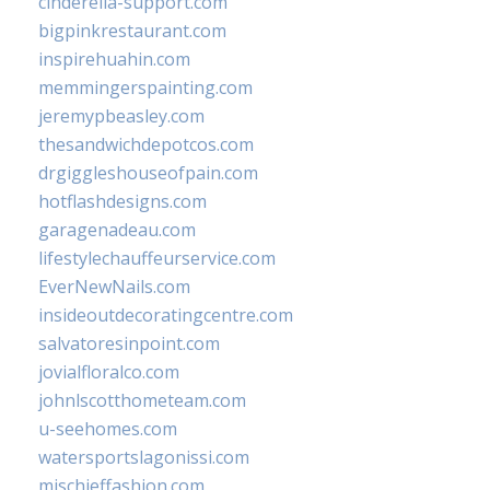
cinderella-support.com
bigpinkrestaurant.com
inspirehuahin.com
memmingerspainting.com
jeremypbeasley.com
thesandwichdepotcos.com
drgiggleshouseofpain.com
hotflashdesigns.com
garagenadeau.com
lifestylechauffeurservice.com
EverNewNails.com
insideoutdecoratingcentre.com
salvatoresinpoint.com
jovialfloralco.com
johnlscotthometeam.com
u-seehomes.com
watersportslagonissi.com
mischieffashion.com