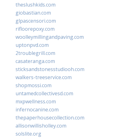
theslushkids.com
giobastian.com
glpascensori.com
rifloorepoxy.com
woolleymillingandpaving.com
uptonpvd.com
2troublegrill.com
casateranga.com
sticksandstonesstudiooh.com
walkers-treeservice.com
shopmossi.com
untamedcollectivesd.com
mxpwellness.com
infernocanine.com
thepaperhousecollection.com
allisonwillisholley.com
solslite.org