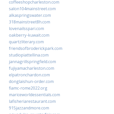
coffeeshopcharleston.com
salon104mainstreet.com
alkaspringswater.com
318mainstreet8h.com
lovenailsspari.com
oakberry-kuwait.com
quartzliterary.com
friendsofbroderickpark.com
studiopiattellina.com
jannagrillspringfield.com
fujiyamacharleston.com
elpatronchardon.com
donglaishun-order.com
fiamc-rome2022.org
mariceworldessentials.com
lafisheriarestaurant.com
915jazzandmore.com