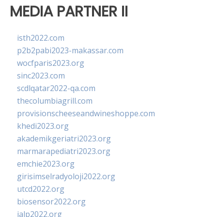
MEDIA PARTNER II
isth2022.com
p2b2pabi2023-makassar.com
wocfparis2023.org
sinc2023.com
scdlqatar2022-qa.com
thecolumbiagrill.com
provisionscheeseandwineshoppe.com
khedi2023.org
akademikgeriatri2023.org
marmarapediatri2023.org
emchie2023.org
girisimselradyoloji2022.org
utcd2022.org
biosensor2022.org
ialp2022.org