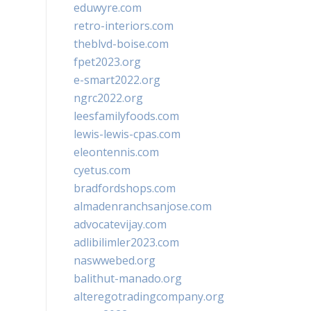
eduwyre.com
retro-interiors.com
theblvd-boise.com
fpet2023.org
e-smart2022.org
ngrc2022.org
leesfamilyfoods.com
lewis-lewis-cpas.com
eleontennis.com
cyetus.com
bradfordshops.com
almadenranchsanjose.com
advocatevijay.com
adlibilimler2023.com
naswwebed.org
balithut-manado.org
alteregotradingcompany.org