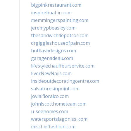
bigpinkrestaurant.com
inspirehuahin.com
memmingerspainting.com
jeremypbeasley.com
thesandwichdepotcos.com
drgiggleshouseofpain.com
hotflashdesigns.com
garagenadeau.com
lifestylechauffeurservice.com
EverNewNails.com
insideoutdecoratingcentre.com
salvatoresinpoint.com
jovialfloralco.com
johnlscotthometeam.com
u-seehomes.com
watersportslagonissi.com
mischieffashion.com