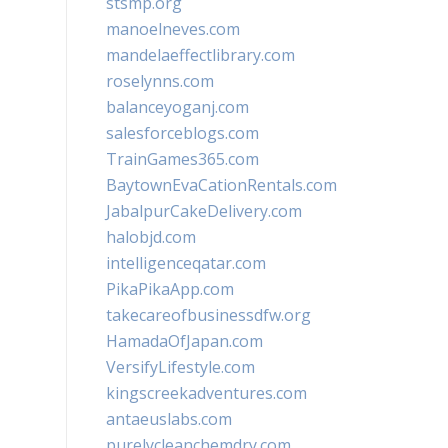
stsmp.org
manoelneves.com
mandelaeffectlibrary.com
roselynns.com
balanceyoganj.com
salesforceblogs.com
TrainGames365.com
BaytownEvaCationRentals.com
JabalpurCakeDelivery.com
halobjd.com
intelligenceqatar.com
PikaPikaApp.com
takecareofbusinessdfw.org
HamadaOfJapan.com
VersifyLifestyle.com
kingscreekadventures.com
antaeuslabs.com
purelycleanchemdry.com