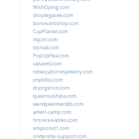
WishOping.com
shoplegacee.com
bonvivantshop.com
CupPlante.com
mpzin.com
stcreal.com
PopUpFlea.com
valueml.com
rebeccatorresjewelry.com
jmpbliss.com
drjorgerico.com
queensushipa.com
wendyweimerdds.com
ameri-camp.com
hrsreceivables.com
empconst1.com
cinderella-support.com