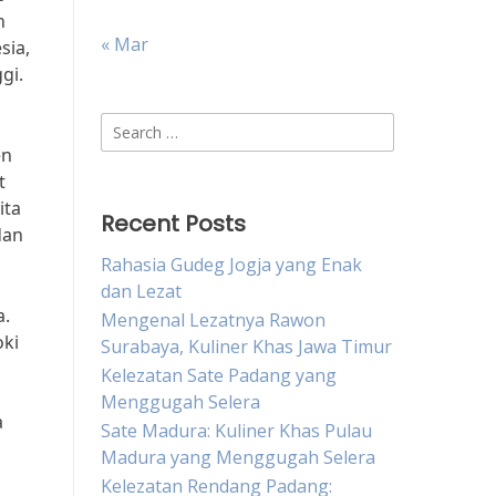
h
« Mar
sia,
gi.
Search
for:
en
t
ita
Recent Posts
dan
Rahasia Gudeg Jogja yang Enak
dan Lezat
a.
Mengenal Lezatnya Rawon
oki
Surabaya, Kuliner Khas Jawa Timur
Kelezatan Sate Padang yang
Menggugah Selera
a
Sate Madura: Kuliner Khas Pulau
Madura yang Menggugah Selera
Kelezatan Rendang Padang: