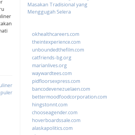
er
Masakan Tradisional yang
ru
Menggugah Selera
liner
takan
mati
okhealthcareers.com
theintexperience.com
unboundedthefilm.com
catfriends-bg.org
marianlives.org
waywardtees.com
pidfloorsexpress.com
uliner
bancodevenezuelaen.com
puler
bettermoodfoodcorporation.com
hingstonnt.com
chooseagender.com
hoverboardssale.com
alaskapolitics.com