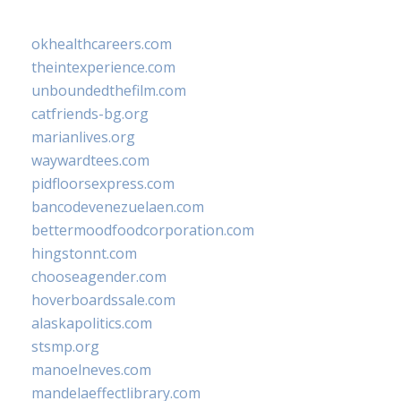
okhealthcareers.com
theintexperience.com
unboundedthefilm.com
catfriends-bg.org
marianlives.org
waywardtees.com
pidfloorsexpress.com
bancodevenezuelaen.com
bettermoodfoodcorporation.com
hingstonnt.com
chooseagender.com
hoverboardssale.com
alaskapolitics.com
stsmp.org
manoelneves.com
mandelaeffectlibrary.com