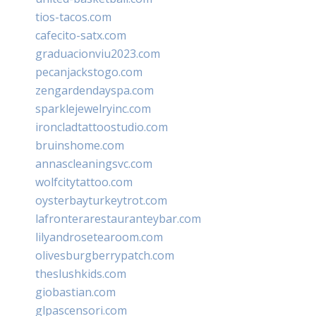
tios-tacos.com
cafecito-satx.com
graduacionviu2023.com
pecanjackstogo.com
zengardendayspa.com
sparklejewelryinc.com
ironcladtattoostudio.com
bruinshome.com
annascleaningsvc.com
wolfcitytattoo.com
oysterbayturkeytrot.com
lafronterarestauranteybar.com
lilyandrosetearoom.com
olivesburgberrypatch.com
theslushkids.com
giobastian.com
glpascensori.com