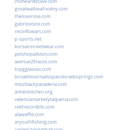
chimeandstave.com
greatwallseafoodny.com
theloverose.com
gabriovoice.com
resinflowart.com
p-sports.net
korsairstreetwear.com
petshopallston.com
avenue26tacos.com
topgglasses.com
broadmoornailsspacoloradosprings.com
missblackpasadena.com
anneskitchen.org
valenciamarketytaqueria.com
reefrecordsllc.com
alawaffle.com
aryouthfishing.com
united-basketball.com