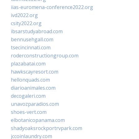
iias-euromena-conference2022.org
ivd2022.org
csity2022.org
ibsarstudyabroad.com
bennusehgall.com
tsecincinnati.com
roderconstructiongroup.com
plazabatai.com
hawkscayresort.com
hellonquads.com
diarioanimales.com
decogaleri.com
unavozparadios.com
shoes-vert.com
elbotanicopanama.com
shadyoaksrockportrvpark.com
jccoinlaundry.com