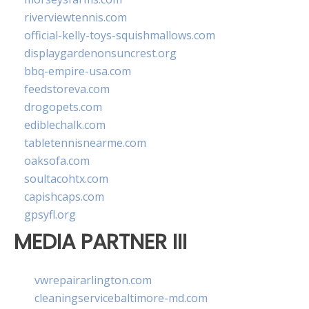
riverviewtennis.com
official-kelly-toys-squishmallows.com
displaygardenonsuncrest.org
bbq-empire-usa.com
feedstoreva.com
drogopets.com
ediblechalk.com
tabletennisnearme.com
oaksofa.com
soultacohtx.com
capishcaps.com
gpsyfl.org
MEDIA PARTNER III
vwrepairarlington.com
cleaningservicebaltimore-md.com