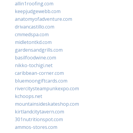
allin1roofing.com
keepjudgewebb.com
anatomyofadventure.com
drivancastillo.com
cmmedspa.com
midletontkd.com
gardensandgrills.com
basilfoodwine.com
nikko-tochigi.net
caribbean-corner.com
bluemoongiftcards.com
rivercitysteampunkexpo.com
kchoops.net
mountainsideskateshop.com
kirtlandcitytavern.com
301nutritionspot.com
ammos-stores.com