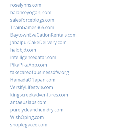
roselynns.com
balanceyoganj.com
salesforceblogs.com
TrainGames365.com
BaytownEvaCationRentals.com
JabalpurCakeDelivery.com
halobjd.com
intelligenceqatar.com
PikaPikaApp.com
takecareofbusinessdfw.org
HamadaOfJapan.com
VersifyLifestyle.com
kingscreekadventures.com
antaeuslabs.com
purelycleanchemdry.com
WishOping.com
shoplegacee.com