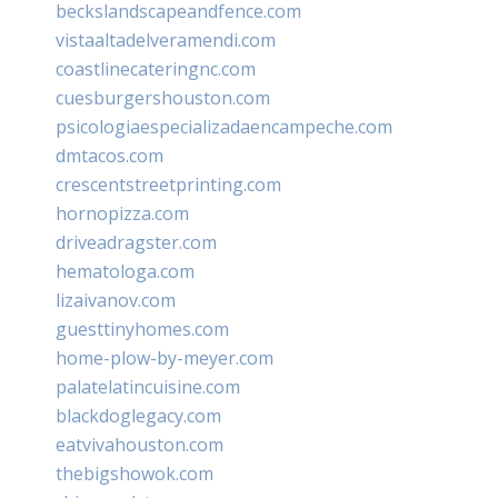
beckslandscapeandfence.com
vistaaltadelveramendi.com
coastlinecateringnc.com
cuesburgershouston.com
psicologiaespecializadaencampeche.com
dmtacos.com
crescentstreetprinting.com
hornopizza.com
driveadragster.com
hematologa.com
lizaivanov.com
guesttinyhomes.com
home-plow-by-meyer.com
palatelatincuisine.com
blackdoglegacy.com
eatvivahouston.com
thebigshowok.com