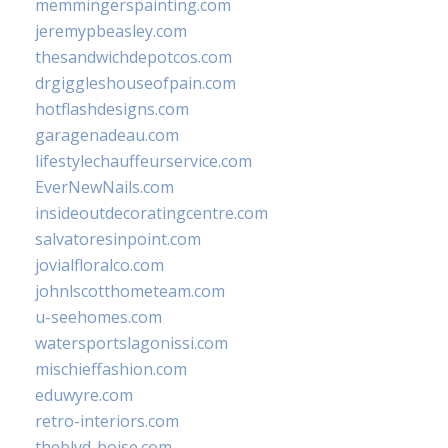
memmingerspainting.com
jeremypbeasley.com
thesandwichdepotcos.com
drgiggleshouseofpain.com
hotflashdesigns.com
garagenadeau.com
lifestylechauffeurservice.com
EverNewNails.com
insideoutdecoratingcentre.com
salvatoresinpoint.com
jovialfloralco.com
johnlscotthometeam.com
u-seehomes.com
watersportslagonissi.com
mischieffashion.com
eduwyre.com
retro-interiors.com
theblvd-boise.com