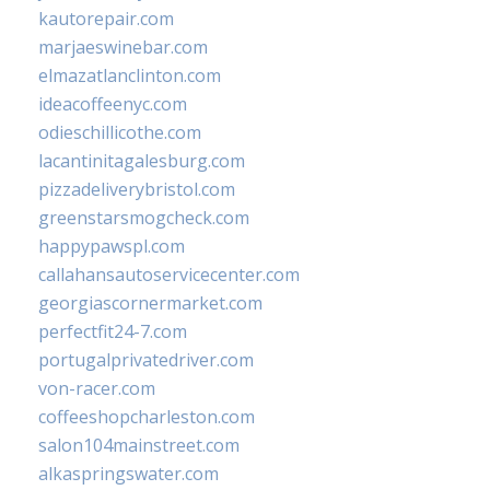
kautorepair.com
marjaeswinebar.com
elmazatlanclinton.com
ideacoffeenyc.com
odieschillicothe.com
lacantinitagalesburg.com
pizzadeliverybristol.com
greenstarsmogcheck.com
happypawspl.com
callahansautoservicecenter.com
georgiascornermarket.com
perfectfit24-7.com
portugalprivatedriver.com
von-racer.com
coffeeshopcharleston.com
salon104mainstreet.com
alkaspringswater.com