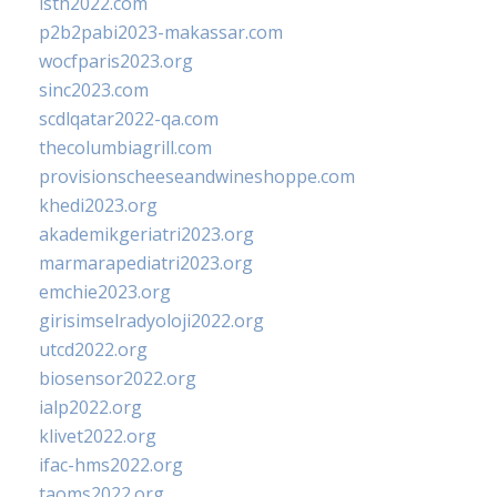
isth2022.com
p2b2pabi2023-makassar.com
wocfparis2023.org
sinc2023.com
scdlqatar2022-qa.com
thecolumbiagrill.com
provisionscheeseandwineshoppe.com
khedi2023.org
akademikgeriatri2023.org
marmarapediatri2023.org
emchie2023.org
girisimselradyoloji2022.org
utcd2022.org
biosensor2022.org
ialp2022.org
klivet2022.org
ifac-hms2022.org
taoms2022.org