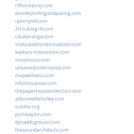
rifloorepoxy.com
woolleymillingandpaving.com
uptonpvd.com
2troublegrill.com
casateranga.com
sticksandstonesstudiooh.com
walkers-treeservice.com
shopmossi.com
untamedcollectivesd.com
mxpwellness.com
infernocanine.com
thepaperhousecollection.com
allisonwillisholley.com
solslite.org
portwayinn.com
djmaddogmusic.com
thesoundarchitects.com