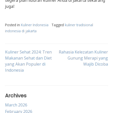
segera plan liburan kuliner Anda di Jakarta sekarang
juga!
Posted in
Kuliner Indonesia
Tagged
kuliner tradisional
indonesia di jakarta
Post
Kuliner Sehat 2024: Tren
Rahasia Kelezatan Kuliner
Makanan Sehat dan Diet
Gunung Merapi yang
yang Akan Populer di
Wajib Dicoba
navigation
Indonesia
Archives
March 2026
February 2026