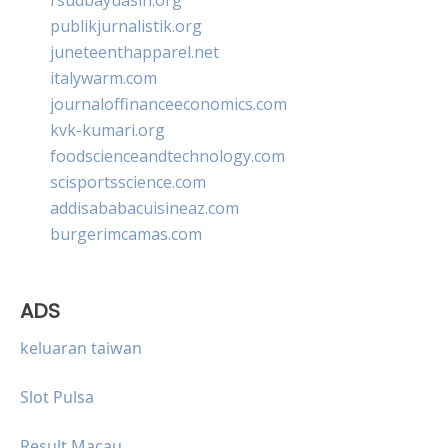
publikjurnalistik.org
juneteenthapparel.net
italywarm.com
journaloffinanceeconomics.com
kvk-kumari.org
foodscienceandtechnology.com
scisportsscience.com
addisababacuisineaz.com
burgerimcamas.com
ADS
keluaran taiwan
Slot Pulsa
Result Macau