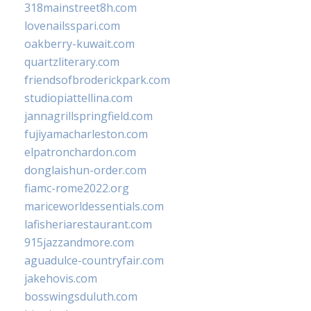
318mainstreet8h.com
lovenailsspari.com
oakberry-kuwait.com
quartzliterary.com
friendsofbroderickpark.com
studiopiattellina.com
jannagrillspringfield.com
fujiyamacharleston.com
elpatronchardon.com
donglaishun-order.com
fiamc-rome2022.org
mariceworldessentials.com
lafisheriarestaurant.com
915jazzandmore.com
aguadulce-countryfair.com
jakehovis.com
bosswingsduluth.com