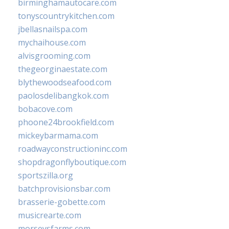
birminghamautocare.com
tonyscountrykitchen.com
jbellasnailspa.com
mychaihouse.com
alvisgrooming.com
thegeorginaestate.com
blythewoodseafood.com
paolosdelibangkok.com
bobacove.com
phoone24brookfield.com
mickeybarmama.com
roadwayconstructioninc.com
shopdragonflyboutique.com
sportszilla.org
batchprovisionsbar.com
brasserie-gobette.com
musicrearte.com
morseysfarms.com