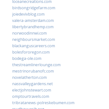
loceanecreations.com
birdsongridgefarm.com
joiedevivblog.com
valera-amsterdam.com
libertybrandhemp.com
norwoodinnwi.com
neighboursmarket.com
blackanguscareers.com
bolesfororegon.com
bodega-ole.com
thestreamlinerlounge.com
mestrinorubanofc.com
novelatherton.com
nassvalleygardens.net
electjohnstewart.com
omptourtravels.com
tribratanews-polreskebumen.com
rsudbayuasih.org