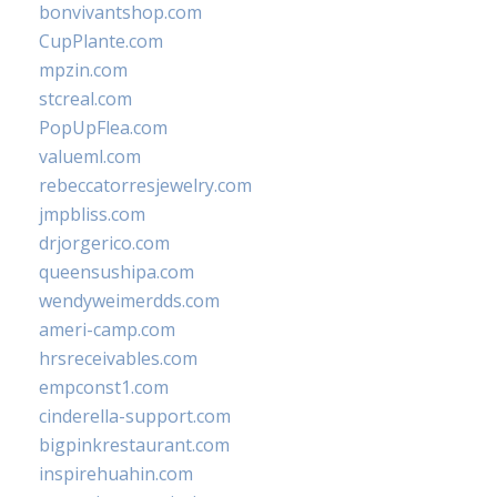
bonvivantshop.com
CupPlante.com
mpzin.com
stcreal.com
PopUpFlea.com
valueml.com
rebeccatorresjewelry.com
jmpbliss.com
drjorgerico.com
queensushipa.com
wendyweimerdds.com
ameri-camp.com
hrsreceivables.com
empconst1.com
cinderella-support.com
bigpinkrestaurant.com
inspirehuahin.com