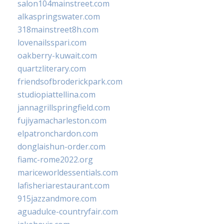
salon104mainstreet.com
alkaspringswater.com
318mainstreet8h.com
lovenailsspari.com
oakberry-kuwait.com
quartzliterary.com
friendsofbroderickpark.com
studiopiattellina.com
jannagrillspringfield.com
fujiyamacharleston.com
elpatronchardon.com
donglaishun-order.com
fiamc-rome2022.org
mariceworldessentials.com
lafisheriarestaurant.com
915jazzandmore.com
aguadulce-countryfair.com