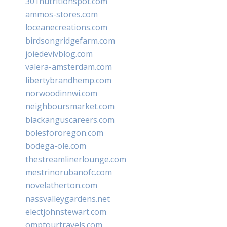
301nutritionspot.com
ammos-stores.com
loceanecreations.com
birdsongridgefarm.com
joiedevivblog.com
valera-amsterdam.com
libertybrandhemp.com
norwoodinnwi.com
neighboursmarket.com
blackanguscareers.com
bolesfororegon.com
bodega-ole.com
thestreamlinerlounge.com
mestrinorubanofc.com
novelatherton.com
nassvalleygardens.net
electjohnstewart.com
omptourtravels.com