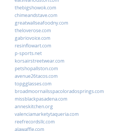
thebigshowok.com
chimeandstave.com
greatwallseafoodny.com
theloverose.com
gabriovoice.com
resinflowart.com
p-sports.net
korsairstreetwear.com
petshopallston.com
avenue26tacos.com
topgglasses.com
broadmoornailsspacoloradosprings.com
missblackpasadena.com
anneskitchen.org
valenciamarketytaqueria.com
reefrecordsllc.com
alawaffle.com