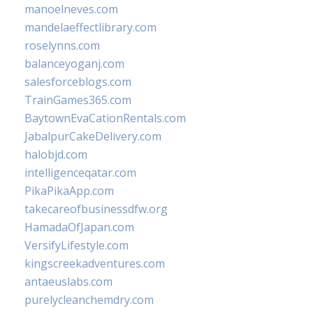
manoelneves.com
mandelaeffectlibrary.com
roselynns.com
balanceyoganj.com
salesforceblogs.com
TrainGames365.com
BaytownEvaCationRentals.com
JabalpurCakeDelivery.com
halobjd.com
intelligenceqatar.com
PikaPikaApp.com
takecareofbusinessdfw.org
HamadaOfJapan.com
VersifyLifestyle.com
kingscreekadventures.com
antaeuslabs.com
purelycleanchemdry.com