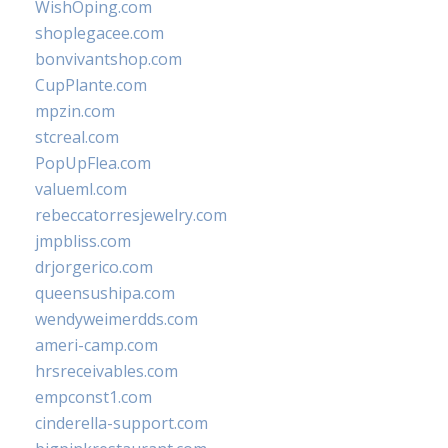
WishOping.com
shoplegacee.com
bonvivantshop.com
CupPlante.com
mpzin.com
stcreal.com
PopUpFlea.com
valueml.com
rebeccatorresjewelry.com
jmpbliss.com
drjorgerico.com
queensushipa.com
wendyweimerdds.com
ameri-camp.com
hrsreceivables.com
empconst1.com
cinderella-support.com