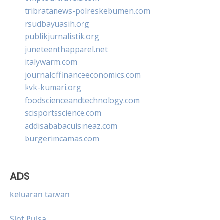
tribratanews-polreskebumen.com
rsudbayuasih.org
publikjurnalistik.org
juneteenthapparel.net
italywarm.com
journaloffinanceeconomics.com
kvk-kumari.org
foodscienceandtechnology.com
scisportsscience.com
addisababacuisineaz.com
burgerimcamas.com
ADS
keluaran taiwan
Slot Pulsa