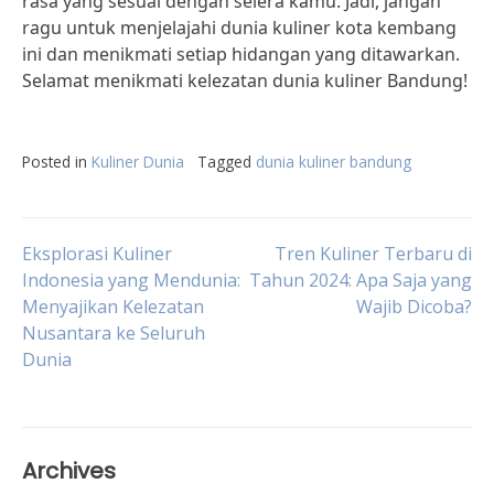
rasa yang sesuai dengan selera kamu. Jadi, jangan
ragu untuk menjelajahi dunia kuliner kota kembang
ini dan menikmati setiap hidangan yang ditawarkan.
Selamat menikmati kelezatan dunia kuliner Bandung!
Posted in
Kuliner Dunia
Tagged
dunia kuliner bandung
Post
Eksplorasi Kuliner
Tren Kuliner Terbaru di
Indonesia yang Mendunia:
Tahun 2024: Apa Saja yang
Menyajikan Kelezatan
Wajib Dicoba?
navigation
Nusantara ke Seluruh
Dunia
Archives