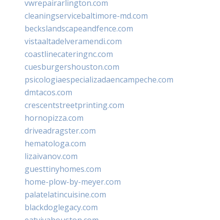
vwrepairarlington.com
cleaningservicebaltimore-md.com
beckslandscapeandfence.com
vistaaltadelveramendi.com
coastlinecateringnc.com
cuesburgershouston.com
psicologiaespecializadaencampeche.com
dmtacos.com
crescentstreetprinting.com
hornopizza.com
driveadragster.com
hematologa.com
lizaivanov.com
guesttinyhomes.com
home-plow-by-meyer.com
palatelatincuisine.com
blackdoglegacy.com
eatvivahouston.com