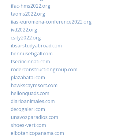
ifac-hms2022.org
taoms2022.org
iias-euromena-conference2022.org
ivd2022.org
csity2022.org
ibsarstudyabroad.com
bennusehgall.com
tsecincinnati.com
roderconstructiongroup.com
plazabatai.com
hawkscayresort.com
hellonquads.com
diarioanimales.com
decogaleri.com
unavozparadios.com
shoes-vert.com
elbotanicopanama.com