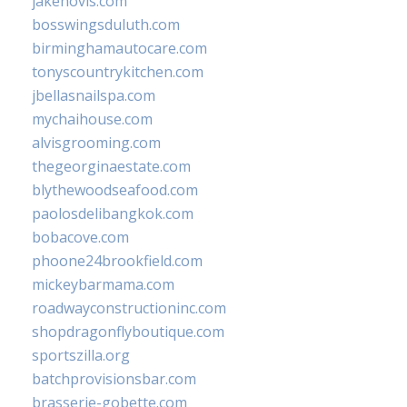
jakehovis.com
bosswingsduluth.com
birminghamautocare.com
tonyscountrykitchen.com
jbellasnailspa.com
mychaihouse.com
alvisgrooming.com
thegeorginaestate.com
blythewoodseafood.com
paolosdelibangkok.com
bobacove.com
phoone24brookfield.com
mickeybarmama.com
roadwayconstructioninc.com
shopdragonflyboutique.com
sportszilla.org
batchprovisionsbar.com
brasserie-gobette.com