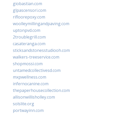
giobastian.com
glpascensori.com
rifloorepoxy.com
woolleymillingandpaving.com
uptonpvd.com
2troublegrill.com
casateranga.com
sticksandstonesstudiooh.com
walkers-treeservice.com
shopmossi.com
untamedcollectivesd.com
mxpwellness.com
infernocanine.com
thepaperhousecollection.com
allisonwillisholley.com
solslite.org
portwayinn.com