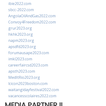
ibie2022.com
sbcc-2022.com
AngolaOilAndGas2022.com
Convoy4Freedom2022.com
grur2023.org
hkhk2023.org
napm2023.org
apsdfd2023.org
forumausape2023.com
imkl2023.com
careerfaircsd2023.com
apsth2023.com
MedItRio2023.org
lcicon2023boston.com
waitangidayfestival2022.com
vacancesscolaires2022.com
MEDIA PARTNER II