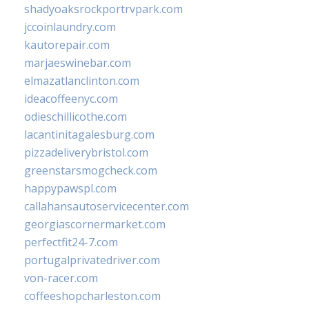
shadyoaksrockportrvpark.com
jccoinlaundry.com
kautorepair.com
marjaeswinebar.com
elmazatlanclinton.com
ideacoffeenyc.com
odieschillicothe.com
lacantinitagalesburg.com
pizzadeliverybristol.com
greenstarsmogcheck.com
happypawspl.com
callahansautoservicecenter.com
georgiascornermarket.com
perfectfit24-7.com
portugalprivatedriver.com
von-racer.com
coffeeshopcharleston.com