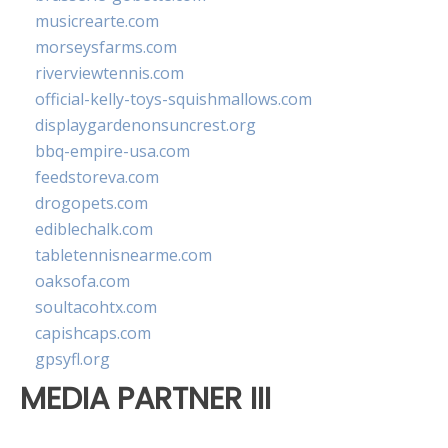
musicrearte.com
morseysfarms.com
riverviewtennis.com
official-kelly-toys-squishmallows.com
displaygardenonsuncrest.org
bbq-empire-usa.com
feedstoreva.com
drogopets.com
ediblechalk.com
tabletennisnearme.com
oaksofa.com
soultacohtx.com
capishcaps.com
gpsyfl.org
MEDIA PARTNER III