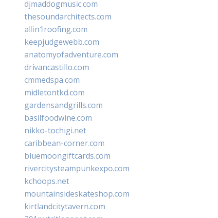
djmaddogmusic.com
thesoundarchitects.com
allin1roofing.com
keepjudgewebb.com
anatomyofadventure.com
drivancastillo.com
cmmedspa.com
midletontkd.com
gardensandgrills.com
basilfoodwine.com
nikko-tochigi.net
caribbean-corner.com
bluemoongiftcards.com
rivercitysteampunkexpo.com
kchoops.net
mountainsideskateshop.com
kirtlandcitytavern.com