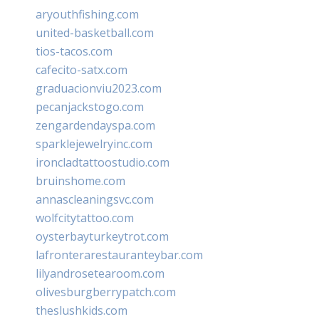
aryouthfishing.com
united-basketball.com
tios-tacos.com
cafecito-satx.com
graduacionviu2023.com
pecanjackstogo.com
zengardendayspa.com
sparklejewelryinc.com
ironcladtattoostudio.com
bruinshome.com
annascleaningsvc.com
wolfcitytattoo.com
oysterbayturkeytrot.com
lafronterarestauranteybar.com
lilyandrosetearoom.com
olivesburgberrypatch.com
theslushkids.com