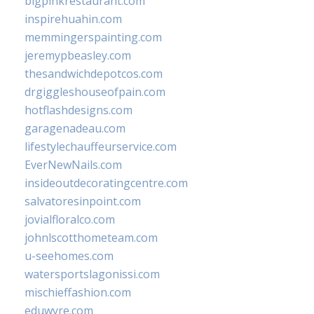
bigpinkrestaurant.com
inspirehuahin.com
memmingerspainting.com
jeremypbeasley.com
thesandwichdepotcos.com
drgiggleshouseofpain.com
hotflashdesigns.com
garagenadeau.com
lifestylechauffeurservice.com
EverNewNails.com
insideoutdecoratingcentre.com
salvatoresinpoint.com
jovialfloralco.com
johnlscotthometeam.com
u-seehomes.com
watersportslagonissi.com
mischieffashion.com
eduwyre.com