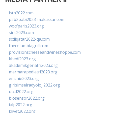
isth2022.com
p2b2pabi2023-makassar.com
wocfparis2023.org
sinc2023.com
scdlqatar2022-qa.com
thecolumbiagrill.com
provisionscheeseandwineshoppe.com
khedi2023.org
akademikgeriatri2023.org
marmarapediatri2023.org
emchie2023.org
girisimselradyoloji2022.org
utcd2022.org
biosensor2022.org
ialp2022.org
klivet2022.org