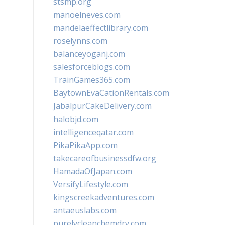
stsmp.org
manoelneves.com
mandelaeffectlibrary.com
roselynns.com
balanceyoganj.com
salesforceblogs.com
TrainGames365.com
BaytownEvaCationRentals.com
JabalpurCakeDelivery.com
halobjd.com
intelligenceqatar.com
PikaPikaApp.com
takecareofbusinessdfw.org
HamadaOfJapan.com
VersifyLifestyle.com
kingscreekadventures.com
antaeuslabs.com
purelycleanchemdry.com