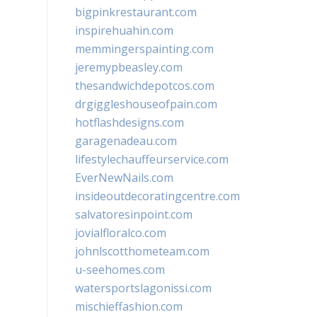
bigpinkrestaurant.com
inspirehuahin.com
memmingerspainting.com
jeremypbeasley.com
thesandwichdepotcos.com
drgiggleshouseofpain.com
hotflashdesigns.com
garagenadeau.com
lifestylechauffeurservice.com
EverNewNails.com
insideoutdecoratingcentre.com
salvatoresinpoint.com
jovialfloralco.com
johnlscotthometeam.com
u-seehomes.com
watersportslagonissi.com
mischieffashion.com