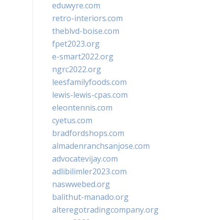
eduwyre.com
retro-interiors.com
theblvd-boise.com
fpet2023.org
e-smart2022.org
ngrc2022.org
leesfamilyfoods.com
lewis-lewis-cpas.com
eleontennis.com
cyetus.com
bradfordshops.com
almadenranchsanjose.com
advocatevijay.com
adlibilimler2023.com
naswwebed.org
balithut-manado.org
alteregotradingcompany.org