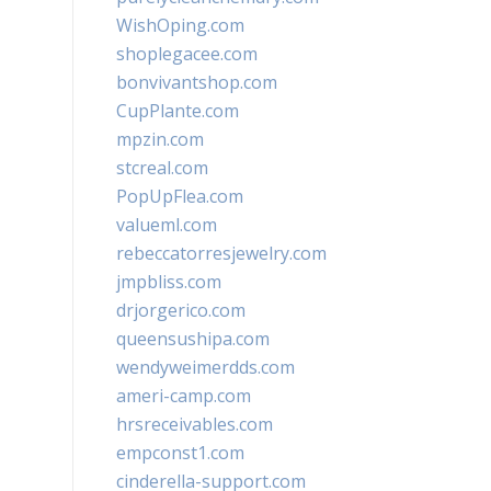
WishOping.com
shoplegacee.com
bonvivantshop.com
CupPlante.com
mpzin.com
stcreal.com
PopUpFlea.com
valueml.com
rebeccatorresjewelry.com
jmpbliss.com
drjorgerico.com
queensushipa.com
wendyweimerdds.com
ameri-camp.com
hrsreceivables.com
empconst1.com
cinderella-support.com