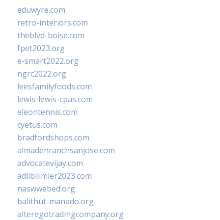
eduwyre.com
retro-interiors.com
theblvd-boise.com
fpet2023.org
e-smart2022.org
ngrc2022.org
leesfamilyfoods.com
lewis-lewis-cpas.com
eleontennis.com
cyetus.com
bradfordshops.com
almadenranchsanjose.com
advocatevijay.com
adlibilimler2023.com
naswwebed.org
balithut-manado.org
alteregotradingcompany.org