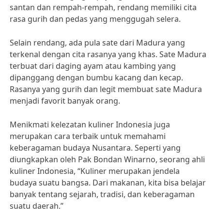
santan dan rempah-rempah, rendang memiliki cita
rasa gurih dan pedas yang menggugah selera.
Selain rendang, ada pula sate dari Madura yang
terkenal dengan cita rasanya yang khas. Sate Madura
terbuat dari daging ayam atau kambing yang
dipanggang dengan bumbu kacang dan kecap.
Rasanya yang gurih dan legit membuat sate Madura
menjadi favorit banyak orang.
Menikmati kelezatan kuliner Indonesia juga
merupakan cara terbaik untuk memahami
keberagaman budaya Nusantara. Seperti yang
diungkapkan oleh Pak Bondan Winarno, seorang ahli
kuliner Indonesia, “Kuliner merupakan jendela
budaya suatu bangsa. Dari makanan, kita bisa belajar
banyak tentang sejarah, tradisi, dan keberagaman
suatu daerah.”