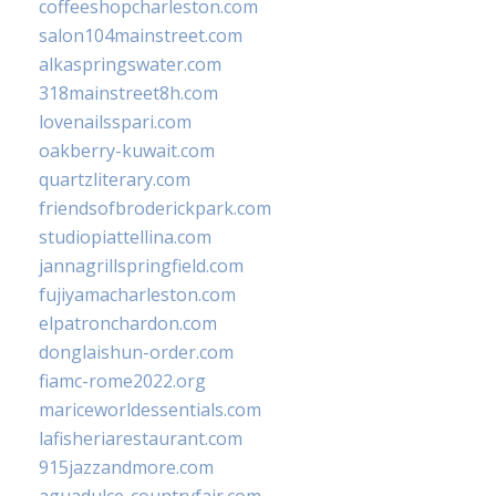
coffeeshopcharleston.com
salon104mainstreet.com
alkaspringswater.com
318mainstreet8h.com
lovenailsspari.com
oakberry-kuwait.com
quartzliterary.com
friendsofbroderickpark.com
studiopiattellina.com
jannagrillspringfield.com
fujiyamacharleston.com
elpatronchardon.com
donglaishun-order.com
fiamc-rome2022.org
mariceworldessentials.com
lafisheriarestaurant.com
915jazzandmore.com