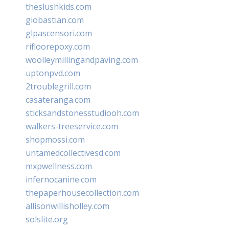
theslushkids.com
giobastian.com
glpascensori.com
rifloorepoxy.com
woolleymillingandpaving.com
uptonpvd.com
2troublegrill.com
casateranga.com
sticksandstonesstudiooh.com
walkers-treeservice.com
shopmossi.com
untamedcollectivesd.com
mxpwellness.com
infernocanine.com
thepaperhousecollection.com
allisonwillisholley.com
solslite.org