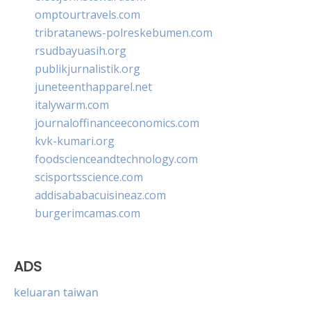
omptourtravels.com
tribratanews-polreskebumen.com
rsudbayuasih.org
publikjurnalistik.org
juneteenthapparel.net
italywarm.com
journaloffinanceeconomics.com
kvk-kumari.org
foodscienceandtechnology.com
scisportsscience.com
addisababacuisineaz.com
burgerimcamas.com
ADS
keluaran taiwan