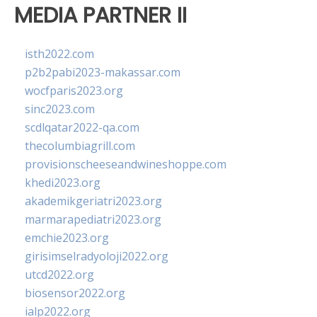
MEDIA PARTNER II
isth2022.com
p2b2pabi2023-makassar.com
wocfparis2023.org
sinc2023.com
scdlqatar2022-qa.com
thecolumbiagrill.com
provisionscheeseandwineshoppe.com
khedi2023.org
akademikgeriatri2023.org
marmarapediatri2023.org
emchie2023.org
girisimselradyoloji2022.org
utcd2022.org
biosensor2022.org
ialp2022.org