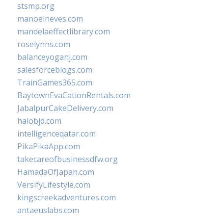
stsmp.org
manoelneves.com
mandelaeffectlibrary.com
roselynns.com
balanceyoganj.com
salesforceblogs.com
TrainGames365.com
BaytownEvaCationRentals.com
JabalpurCakeDelivery.com
halobjd.com
intelligenceqatar.com
PikaPikaApp.com
takecareofbusinessdfw.org
HamadaOfJapan.com
VersifyLifestyle.com
kingscreekadventures.com
antaeuslabs.com