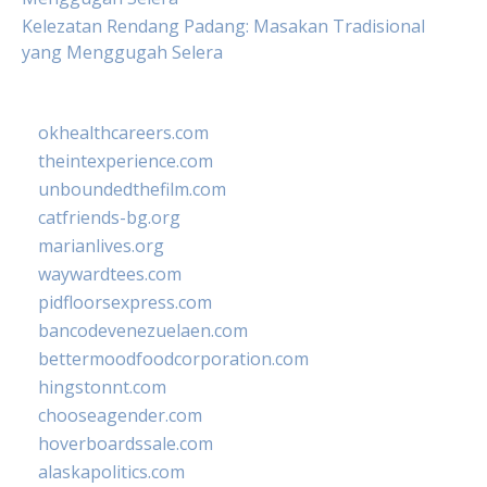
Kelezatan Rendang Padang: Masakan Tradisional
yang Menggugah Selera
okhealthcareers.com
theintexperience.com
unboundedthefilm.com
catfriends-bg.org
marianlives.org
waywardtees.com
pidfloorsexpress.com
bancodevenezuelaen.com
bettermoodfoodcorporation.com
hingstonnt.com
chooseagender.com
hoverboardssale.com
alaskapolitics.com