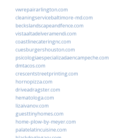
vwrepairarlington.com
cleaningservicebaltimore-md.com
beckslandscapeandfence.com
vistaaltadelveramendi.com
coastlinecateringnc.com
cuesburgershouston.com
psicologiaespecializadaencampeche.com
dmtacos.com
crescentstreetprinting.com
hornopizza.com
driveadragster.com
hematologa.com
lizaivanov.com
guesttinyhomes.com
home-plow-by-meyer.com
palatelatincuisine.com
blackdoglegacy.com