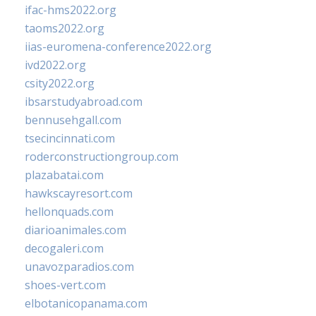
ifac-hms2022.org
taoms2022.org
iias-euromena-conference2022.org
ivd2022.org
csity2022.org
ibsarstudyabroad.com
bennusehgall.com
tsecincinnati.com
roderconstructiongroup.com
plazabatai.com
hawkscayresort.com
hellonquads.com
diarioanimales.com
decogaleri.com
unavozparadios.com
shoes-vert.com
elbotanicopanama.com