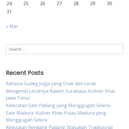
24
25
26
27
28
29
30
31
« Mar
Search
for:
Recent Posts
Rahasia Gudeg Jogja yang Enak dan Lezat
Mengenal Lezatnya Rawon Surabaya, Kuliner Khas
Jawa Timur
Kelezatan Sate Padang yang Menggugah Selera
Sate Madura: Kuliner Khas Pulau Madura yang
Menggugah Selera
Kelezatan Rendang Padang: Masakan Tradisional