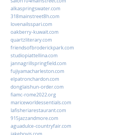
salon104mainstreet.com
alkaspringswater.com
318mainstreet8h.com
lovenailsspari.com
oakberry-kuwait.com
quartzliterary.com
friendsofbroderickpark.com
studiopiattellina.com
jannagrillspringfield.com
fujiyamacharleston.com
elpatronchardon.com
donglaishun-order.com
fiamc-rome2022.org
mariceworldessentials.com
lafisheriarestaurant.com
915jazzandmore.com
aguadulce-countryfair.com
jakehovis.com