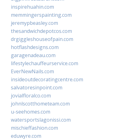
inspirehuahin.com
memmingerspainting.com
jeremypbeasley.com
thesandwichdepotcos.com
drgiggleshouseofpain.com
hotflashdesigns.com
garagenadeau.com
lifestylechauffeurservice.com
EverNewNails.com
insideoutdecoratingcentre.com
salvatoresinpoint.com
jovialfloralco.com
johnlscotthometeam.com
u-seehomes.com
watersportslagonissi.com
mischieffashion.com
eduwyre.com