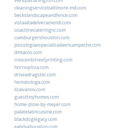
vwrepairarlington.com
cleaningservicebaltimore-md.com
beckslandscapeandfence.com
vistaaltadelveramendi.com
coastlinecateringnc.com
cuesburgershouston.com
psicologiaespecializadaencampeche.com
dmtacos.com
crescentstreetprinting.com
hornopizza.com
driveadragster.com
hematologa.com
lizaivanov.com
guesttinyhomes.com
home-plow-by-meyer.com
palatelatincuisine.com
blackdoglegacy.com
eatvivahouston.com