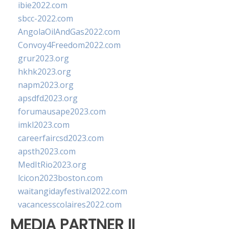
ibie2022.com
sbcc-2022.com
AngolaOilAndGas2022.com
Convoy4Freedom2022.com
grur2023.org
hkhk2023.org
napm2023.org
apsdfd2023.org
forumausape2023.com
imkl2023.com
careerfaircsd2023.com
apsth2023.com
MedItRio2023.org
lcicon2023boston.com
waitangidayfestival2022.com
vacancesscolaires2022.com
MEDIA PARTNER II