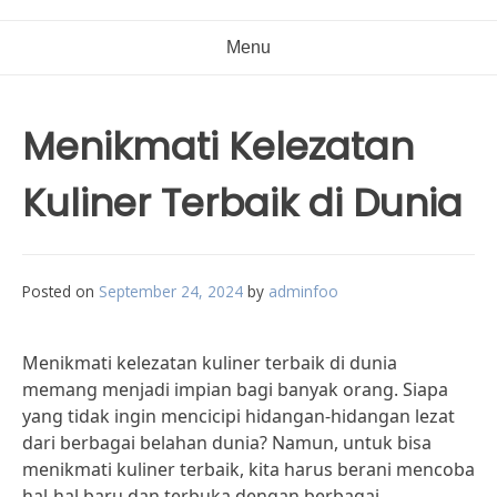
Menu
Menikmati Kelezatan
Kuliner Terbaik di Dunia
Posted on
September 24, 2024
by
adminfoo
Menikmati kelezatan kuliner terbaik di dunia
memang menjadi impian bagi banyak orang. Siapa
yang tidak ingin mencicipi hidangan-hidangan lezat
dari berbagai belahan dunia? Namun, untuk bisa
menikmati kuliner terbaik, kita harus berani mencoba
hal-hal baru dan terbuka dengan berbagai