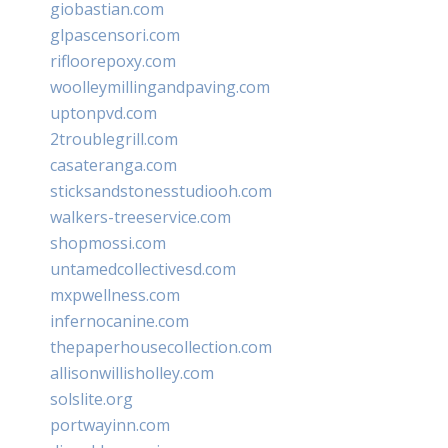
giobastian.com
glpascensori.com
rifloorepoxy.com
woolleymillingandpaving.com
uptonpvd.com
2troublegrill.com
casateranga.com
sticksandstonesstudiooh.com
walkers-treeservice.com
shopmossi.com
untamedcollectivesd.com
mxpwellness.com
infernocanine.com
thepaperhousecollection.com
allisonwillisholley.com
solslite.org
portwayinn.com