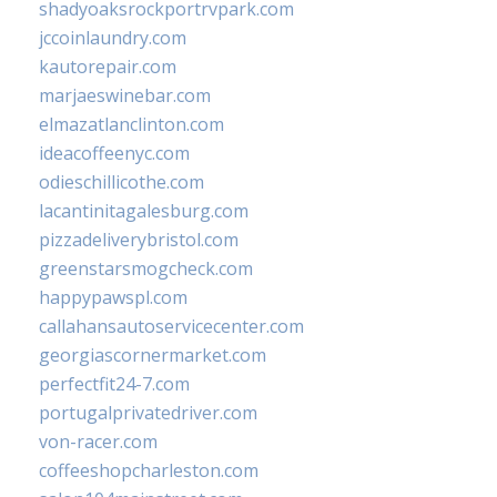
shadyoaksrockportrvpark.com
jccoinlaundry.com
kautorepair.com
marjaeswinebar.com
elmazatlanclinton.com
ideacoffeenyc.com
odieschillicothe.com
lacantinitagalesburg.com
pizzadeliverybristol.com
greenstarsmogcheck.com
happypawspl.com
callahansautoservicecenter.com
georgiascornermarket.com
perfectfit24-7.com
portugalprivatedriver.com
von-racer.com
coffeeshopcharleston.com