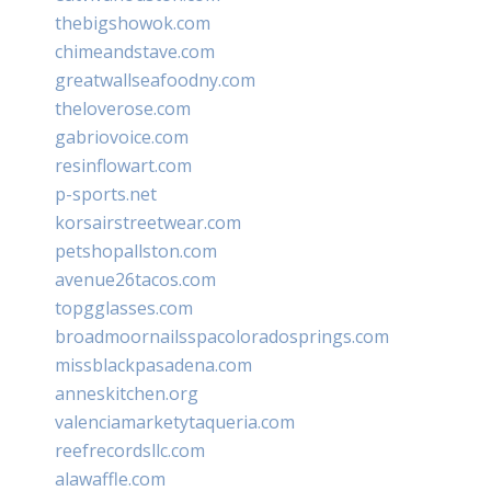
thebigshowok.com
chimeandstave.com
greatwallseafoodny.com
theloverose.com
gabriovoice.com
resinflowart.com
p-sports.net
korsairstreetwear.com
petshopallston.com
avenue26tacos.com
topgglasses.com
broadmoornailsspacoloradosprings.com
missblackpasadena.com
anneskitchen.org
valenciamarketytaqueria.com
reefrecordsllc.com
alawaffle.com