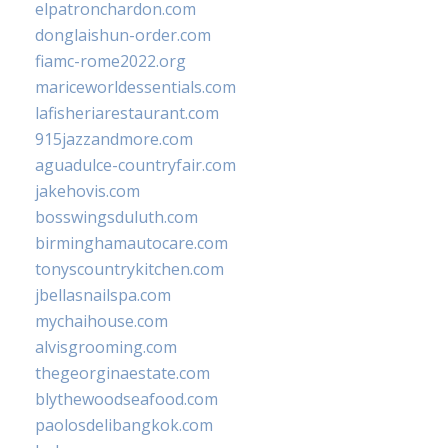
elpatronchardon.com
donglaishun-order.com
fiamc-rome2022.org
mariceworldessentials.com
lafisheriarestaurant.com
915jazzandmore.com
aguadulce-countryfair.com
jakehovis.com
bosswingsduluth.com
birminghamautocare.com
tonyscountrykitchen.com
jbellasnailspa.com
mychaihouse.com
alvisgrooming.com
thegeorginaestate.com
blythewoodseafood.com
paolosdelibangkok.com