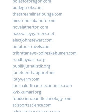
bolesfororegon.com
bodega-ole.com
thestreamlinerlounge.com
mestrinorubanofc.com
novelatherton.com
nassvalleygardens.net
electjohnstewart.com
omptourtravels.com
tribratanews-polreskebumen.com
rsudbayuasih.org
publikjurnalistik.org
juneteenthapparel.net
italywarm.com
journaloffinanceeconomics.com
kvk-kumari.org
foodscienceandtechnology.com
scisportsscience.com
addisababacuisineaz.com