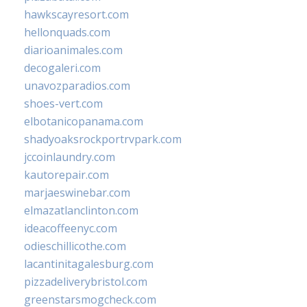
hawkscayresort.com
hellonquads.com
diarioanimales.com
decogaleri.com
unavozparadios.com
shoes-vert.com
elbotanicopanama.com
shadyoaksrockportrvpark.com
jccoinlaundry.com
kautorepair.com
marjaeswinebar.com
elmazatlanclinton.com
ideacoffeenyc.com
odieschillicothe.com
lacantinitagalesburg.com
pizzadeliverybristol.com
greenstarsmogcheck.com