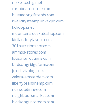
nikko-tochigi.net
caribbean-corner.com
bluemoongiftcards.com
rivercitysteampunkexpo.com
kchoops.net
mountainsideskateshop.com
kirtlandcitytavern.com
301nutritionspot.com
ammos-stores.com
loceanecreations.com
birdsongridgefarm.com
joiedevivblog.com
valera-amsterdam.com
libertybrandhemp.com
norwoodinnwi.com
neighboursmarket.com
blackanguscareers.com