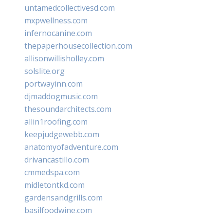
untamedcollectivesd.com
mxpwellness.com
infernocanine.com
thepaperhousecollection.com
allisonwillisholley.com
solslite.org
portwayinn.com
djmaddogmusic.com
thesoundarchitects.com
allin1roofing.com
keepjudgewebb.com
anatomyofadventure.com
drivancastillo.com
cmmedspa.com
midletontkd.com
gardensandgrills.com
basilfoodwine.com