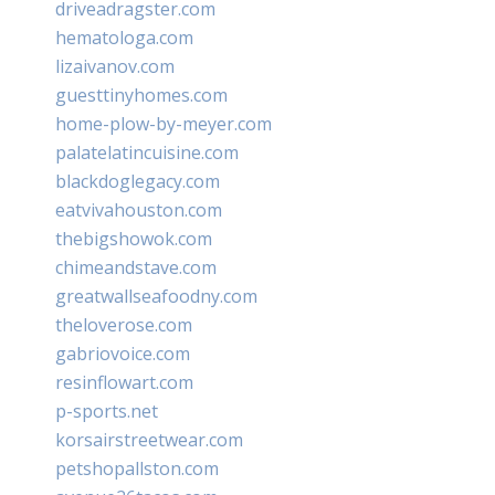
driveadragster.com
hematologa.com
lizaivanov.com
guesttinyhomes.com
home-plow-by-meyer.com
palatelatincuisine.com
blackdoglegacy.com
eatvivahouston.com
thebigshowok.com
chimeandstave.com
greatwallseafoodny.com
theloverose.com
gabriovoice.com
resinflowart.com
p-sports.net
korsairstreetwear.com
petshopallston.com