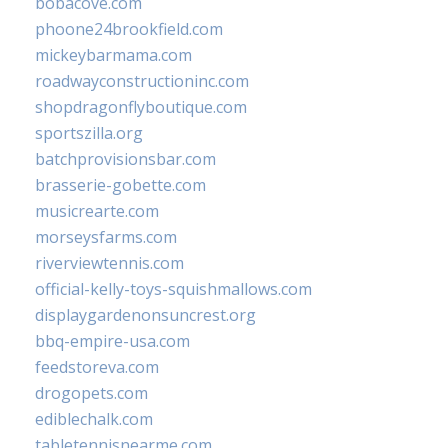
bobacove.com
phoone24brookfield.com
mickeybarmama.com
roadwayconstructioninc.com
shopdragonflyboutique.com
sportszilla.org
batchprovisionsbar.com
brasserie-gobette.com
musicrearte.com
morseysfarms.com
riverviewtennis.com
official-kelly-toys-squishmallows.com
displaygardenonsuncrest.org
bbq-empire-usa.com
feedstoreva.com
drogopets.com
ediblechalk.com
tabletennisnearme.com