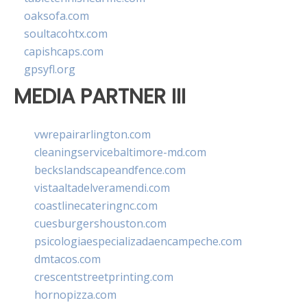
oaksofa.com
soultacohtx.com
capishcaps.com
gpsyfl.org
MEDIA PARTNER III
vwrepairarlington.com
cleaningservicebaltimore-md.com
beckslandscapeandfence.com
vistaaltadelveramendi.com
coastlinecateringnc.com
cuesburgershouston.com
psicologiaespecializadaencampeche.com
dmtacos.com
crescentstreetprinting.com
hornopizza.com