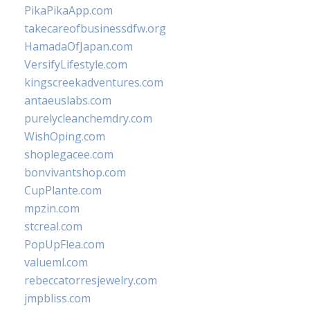
PikaPikaApp.com
takecareofbusinessdfw.org
HamadaOfJapan.com
VersifyLifestyle.com
kingscreekadventures.com
antaeuslabs.com
purelycleanchemdry.com
WishOping.com
shoplegacee.com
bonvivantshop.com
CupPlante.com
mpzin.com
stcreal.com
PopUpFlea.com
valueml.com
rebeccatorresjewelry.com
jmpbliss.com