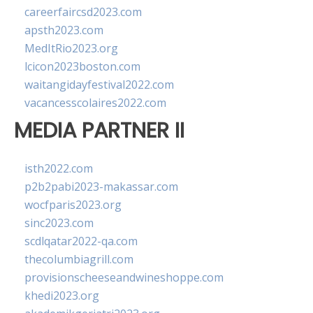
careerfaircsd2023.com
apsth2023.com
MedItRio2023.org
lcicon2023boston.com
waitangidayfestival2022.com
vacancesscolaires2022.com
MEDIA PARTNER II
isth2022.com
p2b2pabi2023-makassar.com
wocfparis2023.org
sinc2023.com
scdlqatar2022-qa.com
thecolumbiagrill.com
provisionscheeseandwineshoppe.com
khedi2023.org