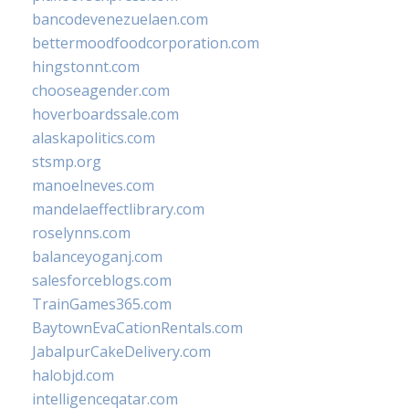
bancodevenezuelaen.com
bettermoodfoodcorporation.com
hingstonnt.com
chooseagender.com
hoverboardssale.com
alaskapolitics.com
stsmp.org
manoelneves.com
mandelaeffectlibrary.com
roselynns.com
balanceyoganj.com
salesforceblogs.com
TrainGames365.com
BaytownEvaCationRentals.com
JabalpurCakeDelivery.com
halobjd.com
intelligenceqatar.com