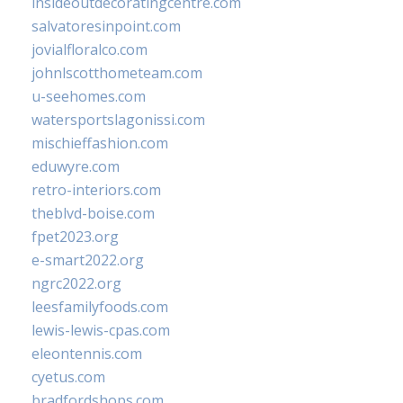
insideoutdecoratingcentre.com
salvatoresinpoint.com
jovialfloralco.com
johnlscotthometeam.com
u-seehomes.com
watersportslagonissi.com
mischieffashion.com
eduwyre.com
retro-interiors.com
theblvd-boise.com
fpet2023.org
e-smart2022.org
ngrc2022.org
leesfamilyfoods.com
lewis-lewis-cpas.com
eleontennis.com
cyetus.com
bradfordshops.com