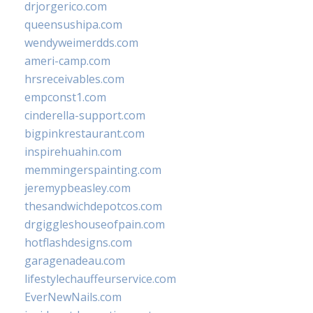
drjorgerico.com
queensushipa.com
wendyweimerdds.com
ameri-camp.com
hrsreceivables.com
empconst1.com
cinderella-support.com
bigpinkrestaurant.com
inspirehuahin.com
memmingerspainting.com
jeremypbeasley.com
thesandwichdepotcos.com
drgiggleshouseofpain.com
hotflashdesigns.com
garagenadeau.com
lifestylechauffeurservice.com
EverNewNails.com