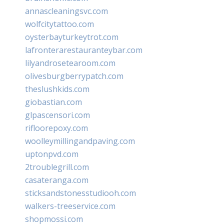
annascleaningsvc.com
wolfcitytattoo.com
oysterbayturkeytrot.com
lafronterarestauranteybar.com
lilyandrosetearoom.com
olivesburgberrypatch.com
theslushkids.com
giobastian.com
glpascensori.com
rifloorepoxy.com
woolleymillingandpaving.com
uptonpvd.com
2troublegrill.com
casateranga.com
sticksandstonesstudiooh.com
walkers-treeservice.com
shopmossi.com