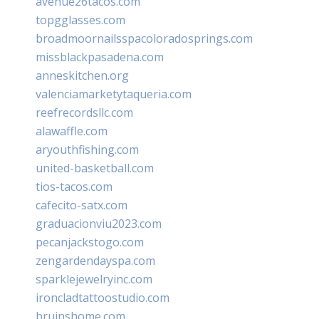
avenue26tacos.com
topgglasses.com
broadmoornailsspacoloradosprings.com
missblackpasadena.com
anneskitchen.org
valenciamarketytaqueria.com
reefrecordsllc.com
alawaffle.com
aryouthfishing.com
united-basketball.com
tios-tacos.com
cafecito-satx.com
graduacionviu2023.com
pecanjackstogo.com
zengardendayspa.com
sparklejewelryinc.com
ironcladtattoostudio.com
bruinshome.com