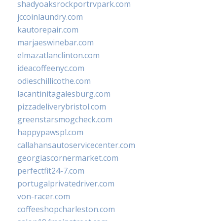
shadyoaksrockportrvpark.com
jccoinlaundry.com
kautorepair.com
marjaeswinebar.com
elmazatlanclinton.com
ideacoffeenyc.com
odieschillicothe.com
lacantinitagalesburg.com
pizzadeliverybristol.com
greenstarsmogcheck.com
happypawspl.com
callahansautoservicecenter.com
georgiascornermarket.com
perfectfit24-7.com
portugalprivatedriver.com
von-racer.com
coffeeshopcharleston.com