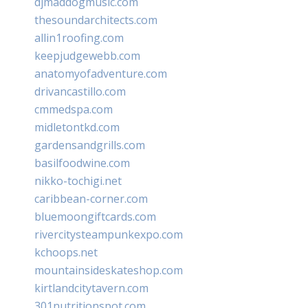
djmaddogmusic.com
thesoundarchitects.com
allin1roofing.com
keepjudgewebb.com
anatomyofadventure.com
drivancastillo.com
cmmedspa.com
midletontkd.com
gardensandgrills.com
basilfoodwine.com
nikko-tochigi.net
caribbean-corner.com
bluemoongiftcards.com
rivercitysteampunkexpo.com
kchoops.net
mountainsideskateshop.com
kirtlandcitytavern.com
301nutritionspot.com