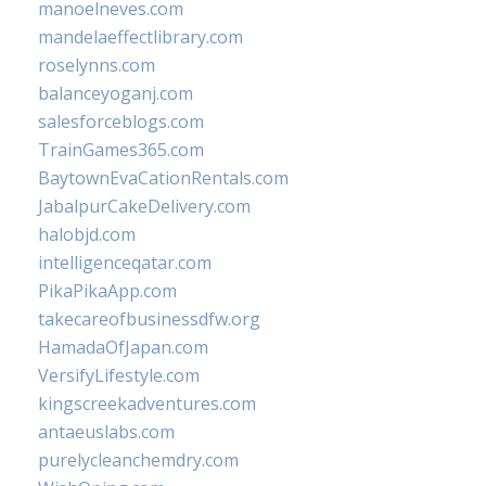
manoelneves.com
mandelaeffectlibrary.com
roselynns.com
balanceyoganj.com
salesforceblogs.com
TrainGames365.com
BaytownEvaCationRentals.com
JabalpurCakeDelivery.com
halobjd.com
intelligenceqatar.com
PikaPikaApp.com
takecareofbusinessdfw.org
HamadaOfJapan.com
VersifyLifestyle.com
kingscreekadventures.com
antaeuslabs.com
purelycleanchemdry.com