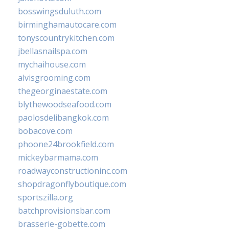
bosswingsduluth.com
birminghamautocare.com
tonyscountrykitchen.com
jbellasnailspa.com
mychaihouse.com
alvisgrooming.com
thegeorginaestate.com
blythewoodseafood.com
paolosdelibangkok.com
bobacove.com
phoone24brookfield.com
mickeybarmama.com
roadwayconstructioninc.com
shopdragonflyboutique.com
sportszilla.org
batchprovisionsbar.com
brasserie-gobette.com