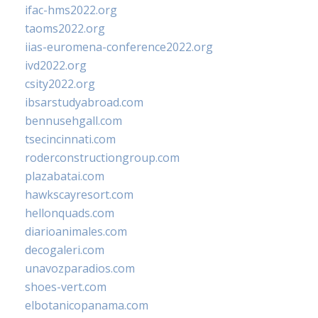
ifac-hms2022.org
taoms2022.org
iias-euromena-conference2022.org
ivd2022.org
csity2022.org
ibsarstudyabroad.com
bennusehgall.com
tsecincinnati.com
roderconstructiongroup.com
plazabatai.com
hawkscayresort.com
hellonquads.com
diarioanimales.com
decogaleri.com
unavozparadios.com
shoes-vert.com
elbotanicopanama.com