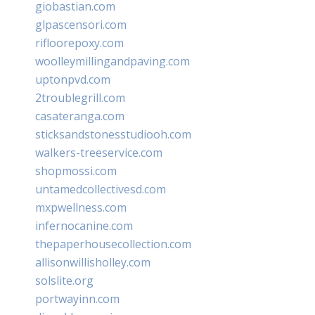
giobastian.com
glpascensori.com
rifloorepoxy.com
woolleymillingandpaving.com
uptonpvd.com
2troublegrill.com
casateranga.com
sticksandstonesstudiooh.com
walkers-treeservice.com
shopmossi.com
untamedcollectivesd.com
mxpwellness.com
infernocanine.com
thepaperhousecollection.com
allisonwillisholley.com
solslite.org
portwayinn.com