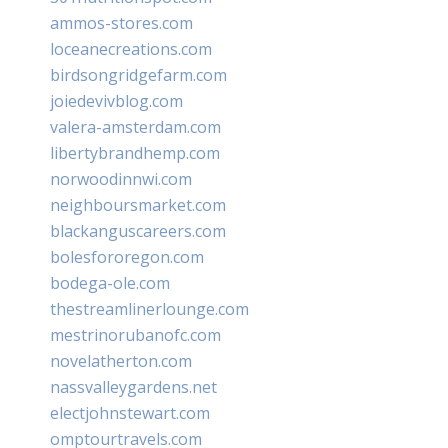
ammos-stores.com
loceanecreations.com
birdsongridgefarm.com
joiedevivblog.com
valera-amsterdam.com
libertybrandhemp.com
norwoodinnwi.com
neighboursmarket.com
blackanguscareers.com
bolesfororegon.com
bodega-ole.com
thestreamlinerlounge.com
mestrinorubanofc.com
novelatherton.com
nassvalleygardens.net
electjohnstewart.com
omptourtravels.com