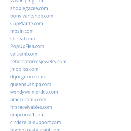
WishOping.com
shoplegacee.com
bonvivantshop.com
CupPlante.com
mpzin.com
stcreal.com
PopUpFlea.com
valueml.com
rebeccatorresjewelry.com
jmpbliss.com
drjorgerico.com
queensushipa.com
wendyweimerdds.com
ameri-camp.com
hrsreceivables.com
empconst1.com
cinderella-support.com
bigpinkrestaurant.com