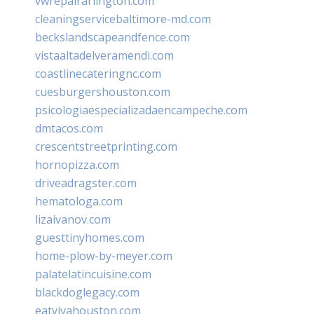
vwrepairarlington.com
cleaningservicebaltimore-md.com
beckslandscapeandfence.com
vistaaltadelveramendi.com
coastlinecateringnc.com
cuesburgershouston.com
psicologiaespecializadaencampeche.com
dmtacos.com
crescentstreetprinting.com
hornopizza.com
driveadragster.com
hematologa.com
lizaivanov.com
guesttinyhomes.com
home-plow-by-meyer.com
palatelatincuisine.com
blackdoglegacy.com
eatvivahouston.com