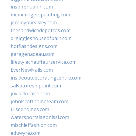
inspirehuahin.com
memmingerspainting.com
jeremypbeasley.com
thesandwichdepotcos.com
drgiggleshouseofpain.com
hotflashdesigns.com
garagenadeau.com
lifestylechauffeurservice.com
EverNewNails.com
insideoutdecoratingcentre.com
salvatoresinpoint.com
jovialfloralco.com
johnlscotthometeam.com
u-seehomes.com
watersportslagonissi.com
mischieffashion.com
eduwyre.com