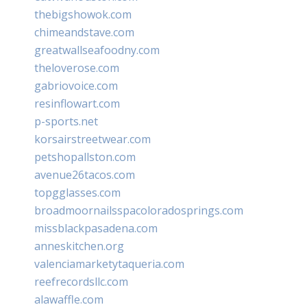
thebigshowok.com
chimeandstave.com
greatwallseafoodny.com
theloverose.com
gabriovoice.com
resinflowart.com
p-sports.net
korsairstreetwear.com
petshopallston.com
avenue26tacos.com
topgglasses.com
broadmoornailsspacoloradosprings.com
missblackpasadena.com
anneskitchen.org
valenciamarketytaqueria.com
reefrecordsllc.com
alawaffle.com