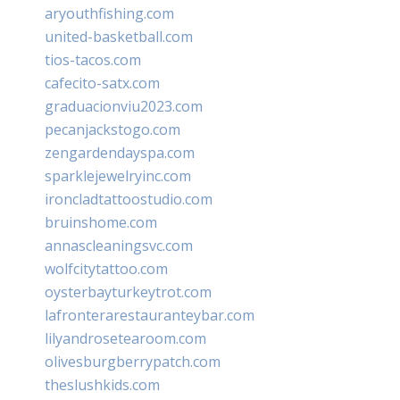
aryouthfishing.com
united-basketball.com
tios-tacos.com
cafecito-satx.com
graduacionviu2023.com
pecanjackstogo.com
zengardendayspa.com
sparklejewelryinc.com
ironcladtattoostudio.com
bruinshome.com
annascleaningsvc.com
wolfcitytattoo.com
oysterbayturkeytrot.com
lafronterarestauranteybar.com
lilyandrosetearoom.com
olivesburgberrypatch.com
theslushkids.com