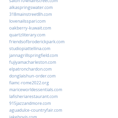
salon104mainstreet.com
alkaspringswater.com
318mainstreet8h.com
lovenailsspari.com
oakberry-kuwait.com
quartzliterary.com
friendsofbroderickpark.com
studiopiattellina.com
jannagrillspringfield.com
fujiyamacharleston.com
elpatronchardon.com
donglaishun-order.com
fiamc-rome2022.org
mariceworldessentials.com
lafisheriarestaurant.com
915jazzandmore.com
aguadulce-countryfair.com
jakehovis.com