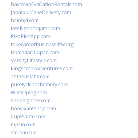
BaytownEvaCationRentals.com
JabalpurCakeDelivery.com
halobjd.com
intelligenceqatar.com
PikaPikaApp.com
takecareofbusinessdfw.org
HamadaOfJapan.com
VersifyLifestyle.com
kingscreekadventures.com
antaeuslabs.com
purelycleanchemdry.com
WishOping.com
shoplegacee.com
bonvivantshop.com
CupPlante.com
mpzin.com
stcreal.com