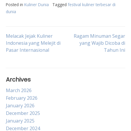
Posted in
Kuliner Dunia
Tagged
festival kuliner terbesar di
dunia
Post
Melacak Jejak Kuliner
Ragam Minuman Segar
Indonesia yang Melejit di
yang Wajib Dicoba di
Pasar Internasional
Tahun Ini
navigation
Archives
March 2026
February 2026
January 2026
December 2025
January 2025
December 2024