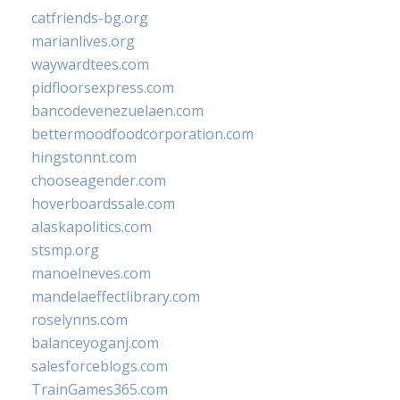
catfriends-bg.org
marianlives.org
waywardtees.com
pidfloorsexpress.com
bancodevenezuelaen.com
bettermoodfoodcorporation.com
hingstonnt.com
chooseagender.com
hoverboardssale.com
alaskapolitics.com
stsmp.org
manoelneves.com
mandelaeffectlibrary.com
roselynns.com
balanceyoganj.com
salesforceblogs.com
TrainGames365.com