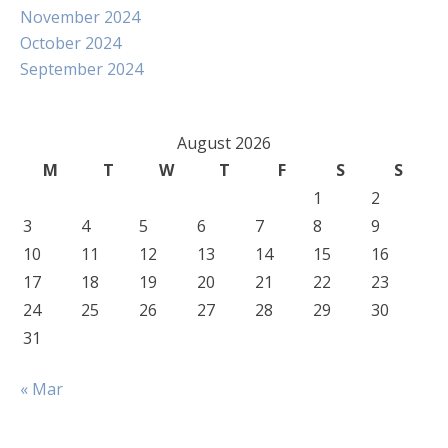
November 2024
October 2024
September 2024
August 2026
M
T
W
T
F
S
S
1
2
3
4
5
6
7
8
9
10
11
12
13
14
15
16
17
18
19
20
21
22
23
24
25
26
27
28
29
30
31
« Mar