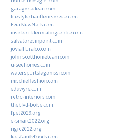
hotflashdesigns.com
garagenadeau.com
lifestylechauffeurservice.com
EverNewNails.com
insideoutdecoratingcentre.com
salvatoresinpoint.com
jovialfloralco.com
johnlscotthometeam.com
u-seehomes.com
watersportslagonissi.com
mischieffashion.com
eduwyre.com
retro-interiors.com
theblvd-boise.com
fpet2023.org
e-smart2022.org
ngrc2022.org
leesfamilyfoods.com