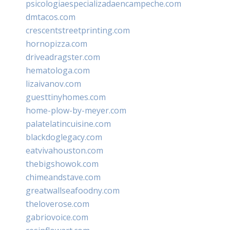
psicologiaespecializadaencampeche.com
dmtacos.com
crescentstreetprinting.com
hornopizza.com
driveadragster.com
hematologa.com
lizaivanov.com
guesttinyhomes.com
home-plow-by-meyer.com
palatelatincuisine.com
blackdoglegacy.com
eatvivahouston.com
thebigshowok.com
chimeandstave.com
greatwallseafoodny.com
theloverose.com
gabriovoice.com