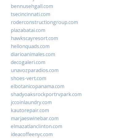
bennusehgall.com
tsecincinnati.com
roderconstructiongroup.com
plazabatai.com
hawkscayresort.com
hellonquads.com
diarioanimales.com
decogaleri.com
unavozparadios.com
shoes-vert.com
elbotanicopanama.com
shadyoaksrockportrvpark.com
jccoinlaundry.com
kautorepair.com
marjaeswinebar.com
elmazatlanclinton.com
ideacoffeenyc.com