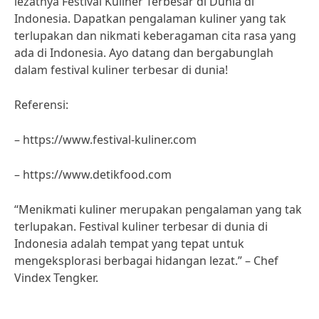
lezatnya Festival Kuliner Terbesar di Dunia di
Indonesia. Dapatkan pengalaman kuliner yang tak
terlupakan dan nikmati keberagaman cita rasa yang
ada di Indonesia. Ayo datang dan bergabunglah
dalam festival kuliner terbesar di dunia!
Referensi:
– https://www.festival-kuliner.com
– https://www.detikfood.com
“Menikmati kuliner merupakan pengalaman yang tak
terlupakan. Festival kuliner terbesar di dunia di
Indonesia adalah tempat yang tepat untuk
mengeksplorasi berbagai hidangan lezat.” – Chef
Vindex Tengker.