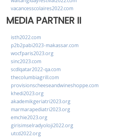
waitangidayfestival2022.com
vacancesscolaires2022.com
MEDIA PARTNER II
isth2022.com
p2b2pabi2023-makassar.com
wocfparis2023.org
sinc2023.com
scdlqatar2022-qa.com
thecolumbiagrill.com
provisionscheeseandwineshoppe.com
khedi2023.org
akademikgeriatri2023.org
marmarapediatri2023.org
emchie2023.org
girisimselradyoloji2022.org
utcd2022.org