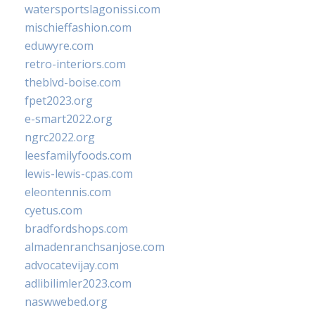
watersportslagonissi.com
mischieffashion.com
eduwyre.com
retro-interiors.com
theblvd-boise.com
fpet2023.org
e-smart2022.org
ngrc2022.org
leesfamilyfoods.com
lewis-lewis-cpas.com
eleontennis.com
cyetus.com
bradfordshops.com
almadenranchsanjose.com
advocatevijay.com
adlibilimler2023.com
naswwebed.org