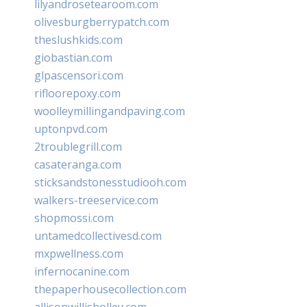
lilyandrosetearoom.com
olivesburgberrypatch.com
theslushkids.com
giobastian.com
glpascensori.com
rifloorepoxy.com
woolleymillingandpaving.com
uptonpvd.com
2troublegrill.com
casateranga.com
sticksandstonesstudiooh.com
walkers-treeservice.com
shopmossi.com
untamedcollectivesd.com
mxpwellness.com
infernocanine.com
thepaperhousecollection.com
allisonwillisholley.com