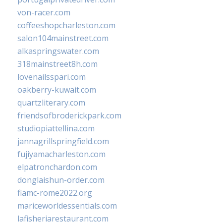
von-racer.com
coffeeshopcharleston.com
salon104mainstreet.com
alkaspringswater.com
318mainstreet8h.com
lovenailsspari.com
oakberry-kuwait.com
quartzliterary.com
friendsofbroderickpark.com
studiopiattellina.com
jannagrillspringfield.com
fujiyamacharleston.com
elpatronchardon.com
donglaishun-order.com
fiamc-rome2022.org
mariceworldessentials.com
lafisheriarestaurant.com