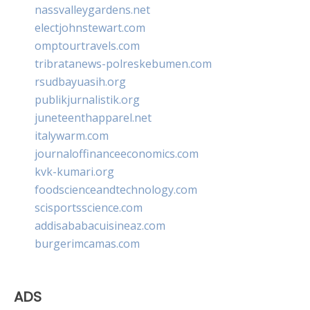
nassvalleygardens.net
electjohnstewart.com
omptourtravels.com
tribratanews-polreskebumen.com
rsudbayuasih.org
publikjurnalistik.org
juneteenthapparel.net
italywarm.com
journaloffinanceeconomics.com
kvk-kumari.org
foodscienceandtechnology.com
scisportsscience.com
addisababacuisineaz.com
burgerimcamas.com
ADS