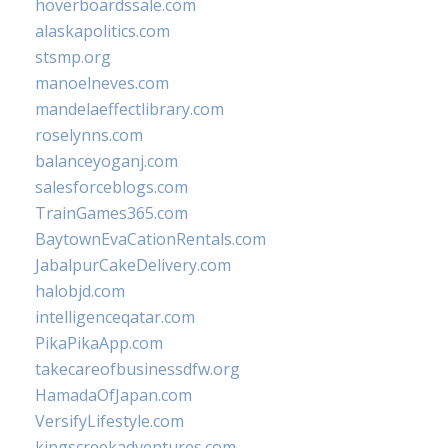
hoverboardssale.com
alaskapolitics.com
stsmp.org
manoelneves.com
mandelaeffectlibrary.com
roselynns.com
balanceyoganj.com
salesforceblogs.com
TrainGames365.com
BaytownEvaCationRentals.com
JabalpurCakeDelivery.com
halobjd.com
intelligenceqatar.com
PikaPikaApp.com
takecareofbusinessdfw.org
HamadaOfJapan.com
VersifyLifestyle.com
kingscreekadventures.com