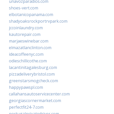
unavozparadios.com
shoes-vert.com
elbotanicopanama.com
shadyoaksrockportrvpark.com
jccoinlaundry.com
kautorepair.com
marjaeswinebar.com
elmazatlanclinton.com
ideacoffeenyc.com
odieschillicothe.com
lacantinitagalesburg.com
pizzadeliverybristol.com
greenstarsmogcheck.com
happypawspl.com
callahansautoservicecenter.com
georgiascornermarket.com
perfectfit24-7.com
portugalprivatedriver.com