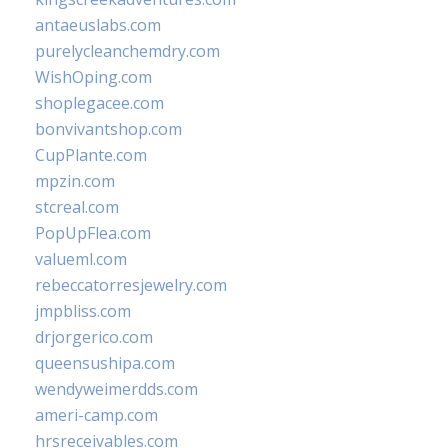
antaeuslabs.com
purelycleanchemdry.com
WishOping.com
shoplegacee.com
bonvivantshop.com
CupPlante.com
mpzin.com
stcreal.com
PopUpFlea.com
valueml.com
rebeccatorresjewelry.com
jmpbliss.com
drjorgerico.com
queensushipa.com
wendyweimerdds.com
ameri-camp.com
hrsreceivables.com