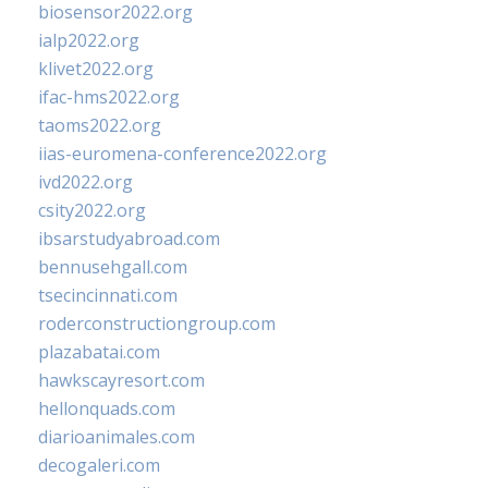
biosensor2022.org
ialp2022.org
klivet2022.org
ifac-hms2022.org
taoms2022.org
iias-euromena-conference2022.org
ivd2022.org
csity2022.org
ibsarstudyabroad.com
bennusehgall.com
tsecincinnati.com
roderconstructiongroup.com
plazabatai.com
hawkscayresort.com
hellonquads.com
diarioanimales.com
decogaleri.com