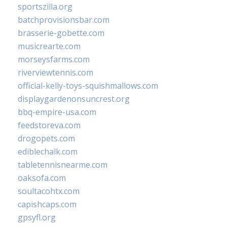
sportszilla.org
batchprovisionsbar.com
brasserie-gobette.com
musicrearte.com
morseysfarms.com
riverviewtennis.com
official-kelly-toys-squishmallows.com
displaygardenonsuncrest.org
bbq-empire-usa.com
feedstoreva.com
drogopets.com
ediblechalk.com
tabletennisnearme.com
oaksofa.com
soultacohtx.com
capishcaps.com
gpsyfl.org