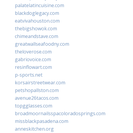
palatelatincuisine.com
blackdoglegacy.com
eatvivahouston.com
thebigshowok.com
chimeandstave.com
greatwallseafoodny.com
theloverose.com
gabriovoice.com
resinflowart.com
p-sports.net
korsairstreetwear.com
petshopallston.com
avenue26tacos.com
topgglasses.com
broadmoornailsspacoloradosprings.com
missblackpasadena.com
anneskitchen.org