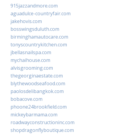
915jazzandmore.com
aguadulce-countryfair.com
jakehovis.com
bosswingsduluth.com
birminghamautocare.com
tonyscountrykitchen.com
jbellasnailspa.com
mychaihouse.com
alvisgrooming.com
thegeorginaestate.com
blythewoodseafood.com
paolosdelibangkok.com
bobacove.com
phoone24brookfield.com
mickeybarmama.com
roadwayconstructioninc.com
shopdragonflyboutique.com