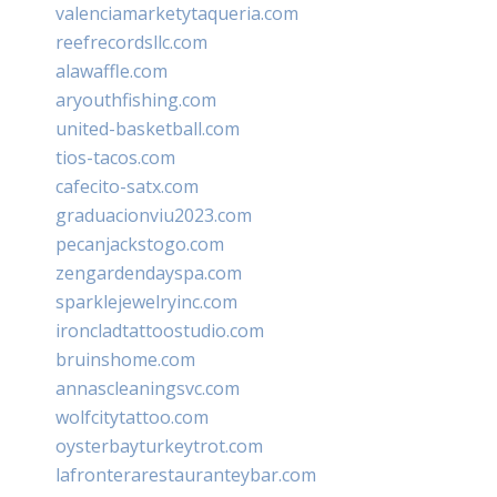
valenciamarketytaqueria.com
reefrecordsllc.com
alawaffle.com
aryouthfishing.com
united-basketball.com
tios-tacos.com
cafecito-satx.com
graduacionviu2023.com
pecanjackstogo.com
zengardendayspa.com
sparklejewelryinc.com
ironcladtattoostudio.com
bruinshome.com
annascleaningsvc.com
wolfcitytattoo.com
oysterbayturkeytrot.com
lafronterarestauranteybar.com