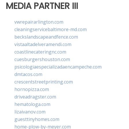
MEDIA PARTNER III
vwrepairarlington.com
cleaningservicebaltimore-md.com
beckslandscapeandfence.com
vistaaltadelveramendi.com
coastlinecateringnc.com
cuesburgershouston.com
psicologiaespecializadaencampeche.com
dmtacos.com
crescentstreetprinting.com
hornopizza.com
driveadragster.com
hematologa.com
lizaivanov.com
guesttinyhomes.com
home-plow-by-meyer.com