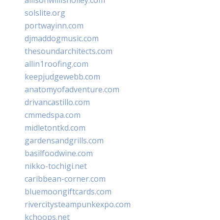
solslite.org
portwayinn.com
djmaddogmusic.com
thesoundarchitects.com
allin1roofing.com
keepjudgewebb.com
anatomyofadventure.com
drivancastillo.com
cmmedspa.com
midletontkd.com
gardensandgrills.com
basilfoodwine.com
nikko-tochigi.net
caribbean-corner.com
bluemoongiftcards.com
rivercitysteampunkexpo.com
kchoops.net