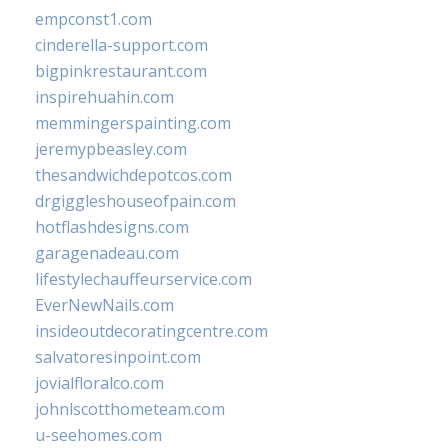
empconst1.com
cinderella-support.com
bigpinkrestaurant.com
inspirehuahin.com
memmingerspainting.com
jeremypbeasley.com
thesandwichdepotcos.com
drgiggleshouseofpain.com
hotflashdesigns.com
garagenadeau.com
lifestylechauffeurservice.com
EverNewNails.com
insideoutdecoratingcentre.com
salvatoresinpoint.com
jovialfloralco.com
johnlscotthometeam.com
u-seehomes.com