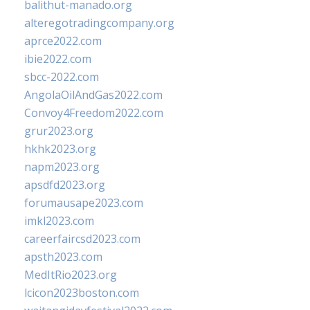
balithut-manado.org
alteregotradingcompany.org
aprce2022.com
ibie2022.com
sbcc-2022.com
AngolaOilAndGas2022.com
Convoy4Freedom2022.com
grur2023.org
hkhk2023.org
napm2023.org
apsdfd2023.org
forumausape2023.com
imkl2023.com
careerfaircsd2023.com
apsth2023.com
MedItRio2023.org
lcicon2023boston.com