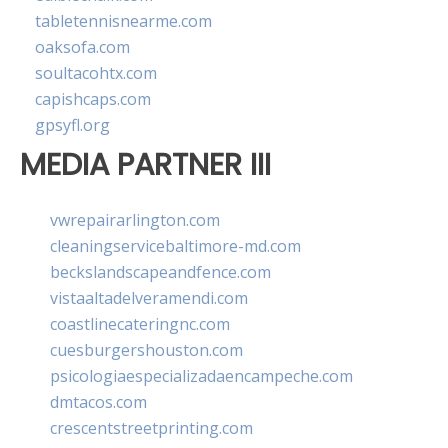
tabletennisnearme.com
oaksofa.com
soultacohtx.com
capishcaps.com
gpsyfl.org
MEDIA PARTNER III
vwrepairarlington.com
cleaningservicebaltimore-md.com
beckslandscapeandfence.com
vistaaltadelveramendi.com
coastlinecateringnc.com
cuesburgershouston.com
psicologiaespecializadaencampeche.com
dmtacos.com
crescentstreetprinting.com