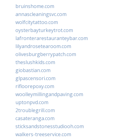
bruinshome.com
annascleaningsvc.com
wolfcitytattoo.com
oysterbayturkeytrot.com
lafronterarestauranteybar.com
lilyandrosetearoom.com
olivesburgberrypatch.com
theslushkids.com
giobastian.com
glpascensori.com
rifloorepoxy.com
woolleymillingandpaving.com
uptonpvd.com
2troublegrill.com
casateranga.com
sticksandstonesstudiooh.com
walkers-treeservice.com