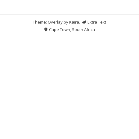
Theme: Overlay by
Kaira
.
Extra Text
Cape Town, South Africa