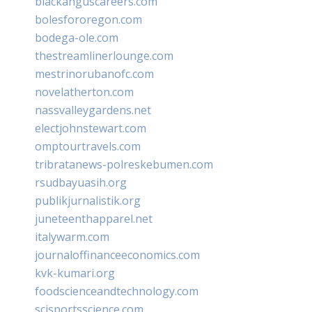
blackanguscareers.com
bolesfororegon.com
bodega-ole.com
thestreamlinerlounge.com
mestrinorubanofc.com
novelatherton.com
nassvalleygardens.net
electjohnstewart.com
omptourtravels.com
tribratanews-polreskebumen.com
rsudbayuasih.org
publikjurnalistik.org
juneteenthapparel.net
italywarm.com
journaloffinanceeconomics.com
kvk-kumari.org
foodscienceandtechnology.com
scisportsscience.com