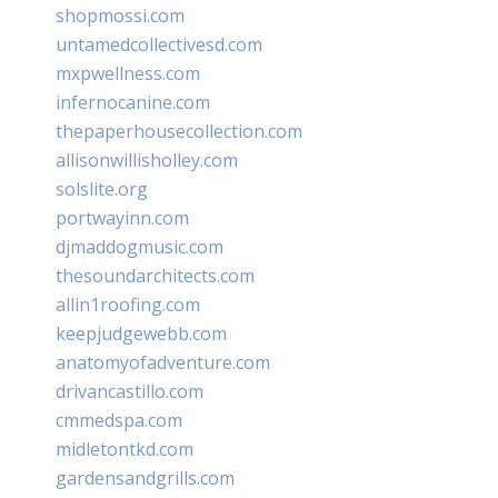
shopmossi.com
untamedcollectivesd.com
mxpwellness.com
infernocanine.com
thepaperhousecollection.com
allisonwillisholley.com
solslite.org
portwayinn.com
djmaddogmusic.com
thesoundarchitects.com
allin1roofing.com
keepjudgewebb.com
anatomyofadventure.com
drivancastillo.com
cmmedspa.com
midletontkd.com
gardensandgrills.com