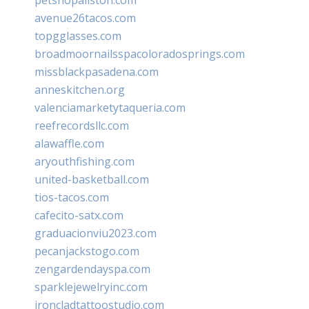
avenue26tacos.com
topgglasses.com
broadmoornailsspacoloradosprings.com
missblackpasadena.com
anneskitchen.org
valenciamarketytaqueria.com
reefrecordsllc.com
alawaffle.com
aryouthfishing.com
united-basketball.com
tios-tacos.com
cafecito-satx.com
graduacionviu2023.com
pecanjackstogo.com
zengardendayspa.com
sparklejewelryinc.com
ironcladtattoostudio.com