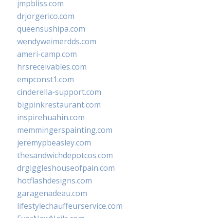
jmpbliss.com
drjorgerico.com
queensushipa.com
wendyweimerdds.com
ameri-camp.com
hrsreceivables.com
empconst1.com
cinderella-support.com
bigpinkrestaurant.com
inspirehuahin.com
memmingerspainting.com
jeremypbeasley.com
thesandwichdepotcos.com
drgiggleshouseofpain.com
hotflashdesigns.com
garagenadeau.com
lifestylechauffeurservice.com