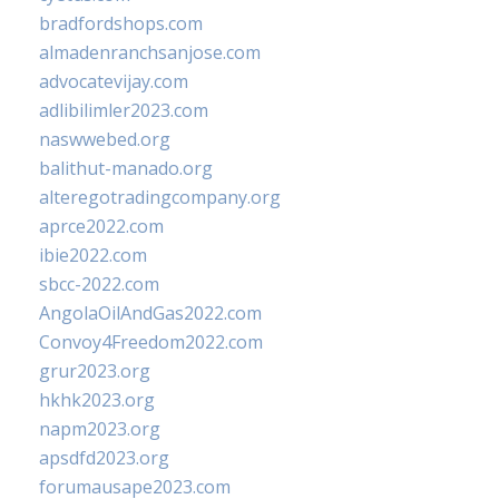
bradfordshops.com
almadenranchsanjose.com
advocatevijay.com
adlibilimler2023.com
naswwebed.org
balithut-manado.org
alteregotradingcompany.org
aprce2022.com
ibie2022.com
sbcc-2022.com
AngolaOilAndGas2022.com
Convoy4Freedom2022.com
grur2023.org
hkhk2023.org
napm2023.org
apsdfd2023.org
forumausape2023.com