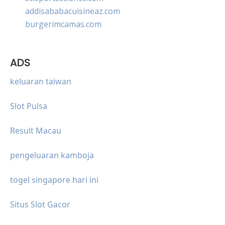
addisababacuisineaz.com
burgerimcamas.com
ADS
keluaran taiwan
Slot Pulsa
Result Macau
pengeluaran kamboja
togel singapore hari ini
Situs Slot Gacor