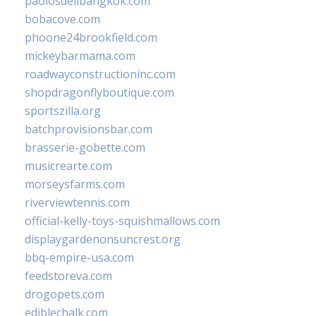
paolosdelibangkok.com
bobacove.com
phoone24brookfield.com
mickeybarmama.com
roadwayconstructioninc.com
shopdragonflyboutique.com
sportszilla.org
batchprovisionsbar.com
brasserie-gobette.com
musicrearte.com
morseysfarms.com
riverviewtennis.com
official-kelly-toys-squishmallows.com
displaygardenonsuncrest.org
bbq-empire-usa.com
feedstoreva.com
drogopets.com
ediblechalk.com