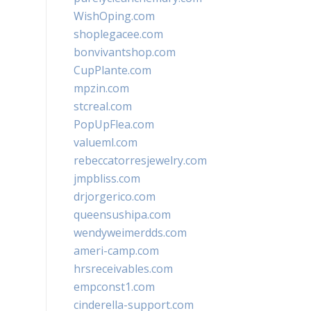
WishOping.com
shoplegacee.com
bonvivantshop.com
CupPlante.com
mpzin.com
stcreal.com
PopUpFlea.com
valueml.com
rebeccatorresjewelry.com
jmpbliss.com
drjorgerico.com
queensushipa.com
wendyweimerdds.com
ameri-camp.com
hrsreceivables.com
empconst1.com
cinderella-support.com