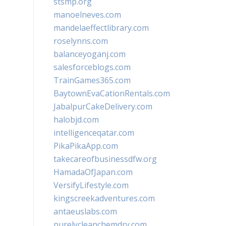
stsmp.org
manoelneves.com
mandelaeffectlibrary.com
roselynns.com
balanceyoganj.com
salesforceblogs.com
TrainGames365.com
BaytownEvaCationRentals.com
JabalpurCakeDelivery.com
halobjd.com
intelligenceqatar.com
PikaPikaApp.com
takecareofbusinessdfw.org
HamadaOfJapan.com
VersifyLifestyle.com
kingscreekadventures.com
antaeuslabs.com
purelycleanchemdry.com