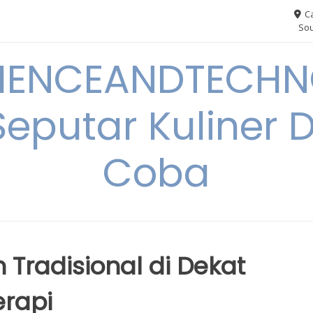
Ca
Sou
IENCEANDTECHN
Seputar Kuliner 
Coba
radisional di Dekat
rapi