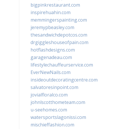
bigpinkrestaurant.com
inspirehuahin.com
memmingerspainting.com
jeremypbeasley.com
thesandwichdepotcos.com
drgiggleshouseofpain.com
hotflashdesigns.com
garagenadeau.com
lifestylechauffeurservice.com
EverNewNails.com
insideoutdecoratingcentre.com
salvatoresinpoint.com
jovialfloralco.com
johnlscotthometeam.com
u-seehomes.com
watersportslagonissi.com
mischieffashion.com