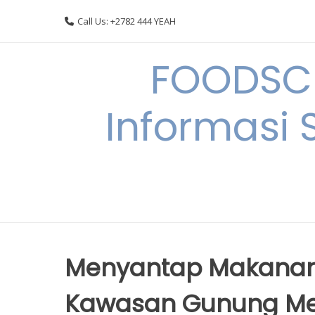
Skip
Call Us: +2782 444 YEAH
to
content
FOODSC
Informasi 
Menyantap Makanan T
Kawasan Gunung Me