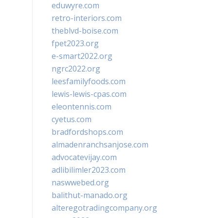
eduwyre.com
retro-interiors.com
theblvd-boise.com
fpet2023.org
e-smart2022.org
ngrc2022.org
leesfamilyfoods.com
lewis-lewis-cpas.com
eleontennis.com
cyetus.com
bradfordshops.com
almadenranchsanjose.com
advocatevijay.com
adlibilimler2023.com
naswwebed.org
balithut-manado.org
alteregotradingcompany.org