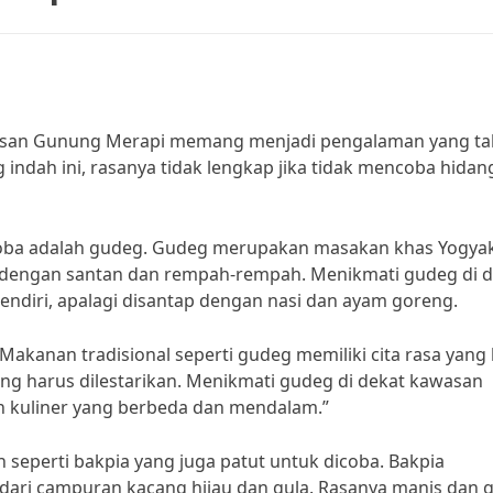
wasan Gunung Merapi memang menjadi pengalaman yang ta
 indah ini, rasanya tidak lengkap jika tidak mencoba hidan
icoba adalah gudeg. Gudeg merupakan masakan khas Yogya
 dengan santan dan rempah-rempah. Menikmati gudeg di d
ndiri, apalagi disantap dengan nasi dan ayam goreng.
akanan tradisional seperti gudeg memiliki cita rasa yang
ng harus dilestarikan. Menikmati gudeg di dekat kawasan
kuliner yang berbeda dan mendalam.”
n seperti bakpia yang juga patut untuk dicoba. Bakpia
ari campuran kacang hijau dan gula. Rasanya manis dan g