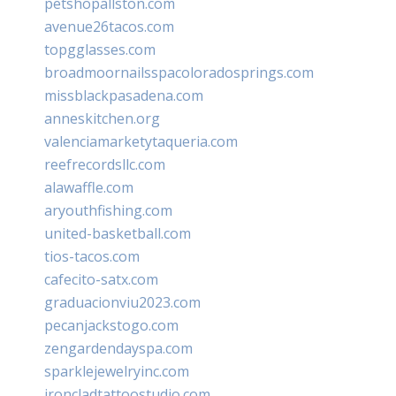
petshopallston.com
avenue26tacos.com
topgglasses.com
broadmoornailsspacoloradosprings.com
missblackpasadena.com
anneskitchen.org
valenciamarketytaqueria.com
reefrecordsllc.com
alawaffle.com
aryouthfishing.com
united-basketball.com
tios-tacos.com
cafecito-satx.com
graduacionviu2023.com
pecanjackstogo.com
zengardendayspa.com
sparklejewelryinc.com
ironcladtattoostudio.com