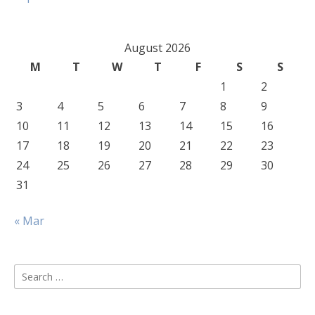
August 2026
M
T
W
T
F
S
S
1
2
3
4
5
6
7
8
9
10
11
12
13
14
15
16
17
18
19
20
21
22
23
24
25
26
27
28
29
30
31
« Mar
Search
for: