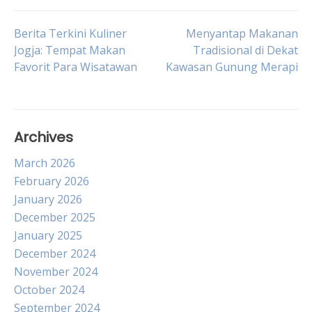
Post
Berita Terkini Kuliner
Menyantap Makanan
Jogja: Tempat Makan
Tradisional di Dekat
Favorit Para Wisatawan
Kawasan Gunung Merapi
navigation
Archives
March 2026
February 2026
January 2026
December 2025
January 2025
December 2024
November 2024
October 2024
September 2024