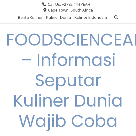
Skip
Call Us: +2782 444 YEAH
to
Cape Town, South Africa
content
Berita Kuliner
Kuliner Dunia
Kuliner Indonesia
FOODSCIENCE
– Informasi
Seputar
Kuliner Dunia
Wajib Coba