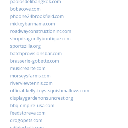
paolosdelibangkok.com
bobacove.com
phoone24brookfield.com
mickeybarmama.com
roadwayconstructioninc.com
shopdragonflyboutique.com
sportszilla.org
batchprovisionsbar.com
brasserie-gobette.com
musicrearte.com
morseysfarms.com
riverviewtennis.com
official-kelly-toys-squishmallows.com
displaygardenonsuncrest.org
bbq-empire-usa.com
feedstoreva.com
drogopets.com
ediblechalk.com