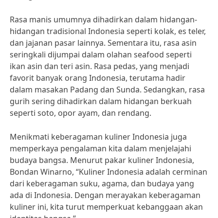
Rasa manis umumnya dihadirkan dalam hidangan-
hidangan tradisional Indonesia seperti kolak, es teler,
dan jajanan pasar lainnya. Sementara itu, rasa asin
seringkali dijumpai dalam olahan seafood seperti
ikan asin dan teri asin. Rasa pedas, yang menjadi
favorit banyak orang Indonesia, terutama hadir
dalam masakan Padang dan Sunda. Sedangkan, rasa
gurih sering dihadirkan dalam hidangan berkuah
seperti soto, opor ayam, dan rendang.
Menikmati keberagaman kuliner Indonesia juga
memperkaya pengalaman kita dalam menjelajahi
budaya bangsa. Menurut pakar kuliner Indonesia,
Bondan Winarno, “Kuliner Indonesia adalah cerminan
dari keberagaman suku, agama, dan budaya yang
ada di Indonesia. Dengan merayakan keberagaman
kuliner ini, kita turut memperkuat kebanggaan akan