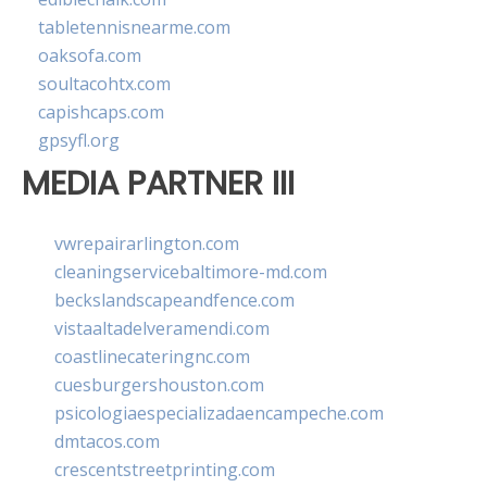
tabletennisnearme.com
oaksofa.com
soultacohtx.com
capishcaps.com
gpsyfl.org
MEDIA PARTNER III
vwrepairarlington.com
cleaningservicebaltimore-md.com
beckslandscapeandfence.com
vistaaltadelveramendi.com
coastlinecateringnc.com
cuesburgershouston.com
psicologiaespecializadaencampeche.com
dmtacos.com
crescentstreetprinting.com