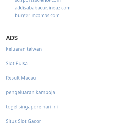
addisababacuisineaz.com
burgerimcamas.com
ADS
keluaran taiwan
Slot Pulsa
Result Macau
pengeluaran kamboja
togel singapore hari ini
Situs Slot Gacor