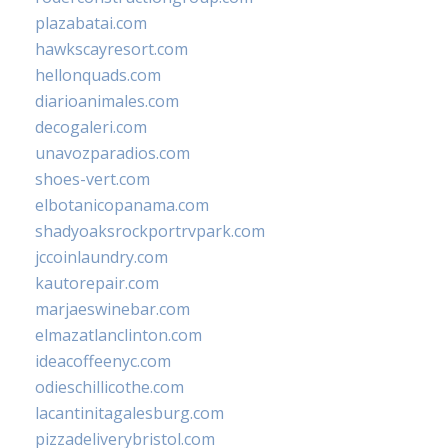
plazabatai.com
hawkscayresort.com
hellonquads.com
diarioanimales.com
decogaleri.com
unavozparadios.com
shoes-vert.com
elbotanicopanama.com
shadyoaksrockportrvpark.com
jccoinlaundry.com
kautorepair.com
marjaeswinebar.com
elmazatlanclinton.com
ideacoffeenyc.com
odieschillicothe.com
lacantinitagalesburg.com
pizzadeliverybristol.com