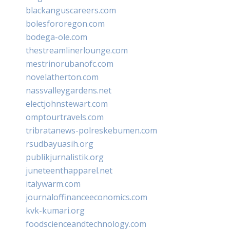
blackanguscareers.com
bolesfororegon.com
bodega-ole.com
thestreamlinerlounge.com
mestrinorubanofc.com
novelatherton.com
nassvalleygardens.net
electjohnstewart.com
omptourtravels.com
tribratanews-polreskebumen.com
rsudbayuasih.org
publikjurnalistik.org
juneteenthapparel.net
italywarm.com
journaloffinanceeconomics.com
kvk-kumari.org
foodscienceandtechnology.com