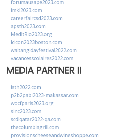
forumausape2023.com
imkl2023.com
careerfaircsd2023.com
apsth2023.com
MedItRio2023.org
lcicon2023boston.com
waitangidayfestival2022.com
vacancesscolaires2022.com
MEDIA PARTNER II
isth2022.com
p2b2pabi2023-makassar.com
wocfparis2023.org
sinc2023.com
scdlqatar2022-qa.com
thecolumbiagrill.com
provisionscheeseandwineshoppe.com