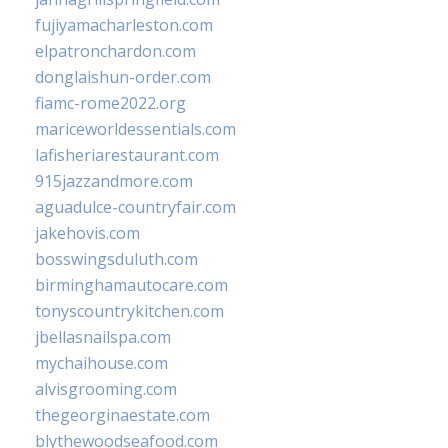
fujiyamacharleston.com
elpatronchardon.com
donglaishun-order.com
fiamc-rome2022.org
mariceworldessentials.com
lafisheriarestaurant.com
915jazzandmore.com
aguadulce-countryfair.com
jakehovis.com
bosswingsduluth.com
birminghamautocare.com
tonyscountrykitchen.com
jbellasnailspa.com
mychaihouse.com
alvisgrooming.com
thegeorginaestate.com
blythewoodseafood.com