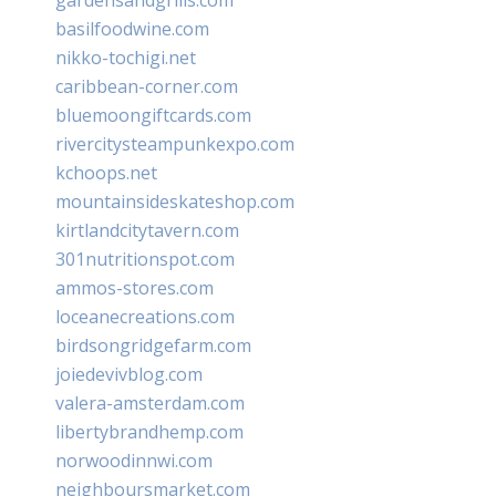
basilfoodwine.com
nikko-tochigi.net
caribbean-corner.com
bluemoongiftcards.com
rivercitysteampunkexpo.com
kchoops.net
mountainsideskateshop.com
kirtlandcitytavern.com
301nutritionspot.com
ammos-stores.com
loceanecreations.com
birdsongridgefarm.com
joiedevivblog.com
valera-amsterdam.com
libertybrandhemp.com
norwoodinnwi.com
neighboursmarket.com