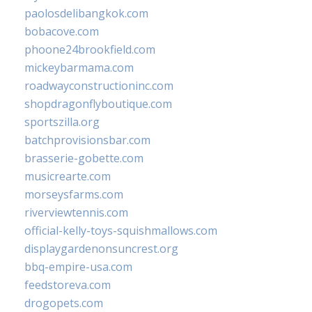
paolosdelibangkok.com
bobacove.com
phoone24brookfield.com
mickeybarmama.com
roadwayconstructioninc.com
shopdragonflyboutique.com
sportszilla.org
batchprovisionsbar.com
brasserie-gobette.com
musicrearte.com
morseysfarms.com
riverviewtennis.com
official-kelly-toys-squishmallows.com
displaygardenonsuncrest.org
bbq-empire-usa.com
feedstoreva.com
drogopets.com