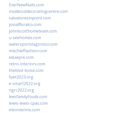
EverNewNails.com
insideoutdecoratingcentre.com
salvatoresinpoint.com
jovialfloralco.com
johnlscotthometeam.com
u-seehomes.com
watersportslagonissi.com
mischieffashion.com
eduwyre.com
retro-interiors.com
theblvd-boise.com
fpet2023.org
e-smart2022.org
ngrc2022.org
leesfamilyfoods.com
lewis-lewis-cpas.com
eleontennis.com