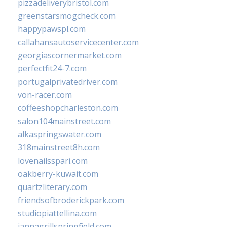
pizzadeliverybristol.com
greenstarsmogcheck.com
happypawspl.com
callahansautoservicecenter.com
georgiascornermarket.com
perfectfit24-7.com
portugalprivatedriver.com
von-racer.com
coffeeshopcharleston.com
salon104mainstreet.com
alkaspringswater.com
318mainstreet8h.com
lovenailsspari.com
oakberry-kuwait.com
quartzliterary.com
friendsofbroderickpark.com
studiopiattellina.com
jannagrillspringfield.com