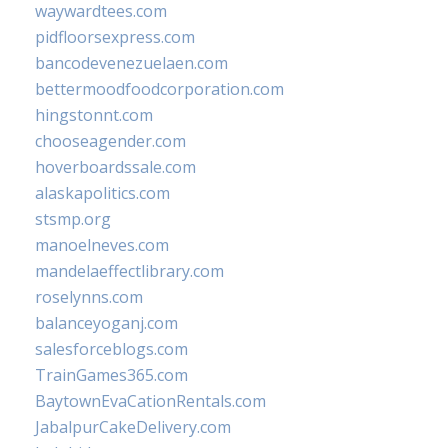
waywardtees.com
pidfloorsexpress.com
bancodevenezuelaen.com
bettermoodfoodcorporation.com
hingstonnt.com
chooseagender.com
hoverboardssale.com
alaskapolitics.com
stsmp.org
manoelneves.com
mandelaeffectlibrary.com
roselynns.com
balanceyoganj.com
salesforceblogs.com
TrainGames365.com
BaytownEvaCationRentals.com
JabalpurCakeDelivery.com