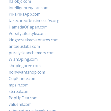
halobjd.com
intelligenceqatar.com
PikaPikaApp.com
takecareofbusinessdfw.org
HamadaOfJapan.com
VersifyLifestyle.com
kingscreekadventures.com
antaeuslabs.com
purelycleanchemdry.com
WishOping.com
shoplegacee.com
bonvivantshop.com
CupPlante.com
mpzin.com
stcreal.com
PopUpFlea.com
valueml.com
rebeccatorresjewelry.com