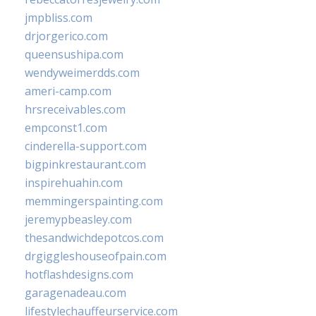
jmpbliss.com
drjorgerico.com
queensushipa.com
wendyweimerdds.com
ameri-camp.com
hrsreceivables.com
empconst1.com
cinderella-support.com
bigpinkrestaurant.com
inspirehuahin.com
memmingerspainting.com
jeremypbeasley.com
thesandwichdepotcos.com
drgiggleshouseofpain.com
hotflashdesigns.com
garagenadeau.com
lifestylechauffeurservice.com