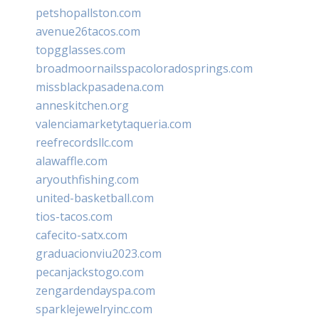
petshopallston.com
avenue26tacos.com
topgglasses.com
broadmoornailsspacoloradosprings.com
missblackpasadena.com
anneskitchen.org
valenciamarketytaqueria.com
reefrecordsllc.com
alawaffle.com
aryouthfishing.com
united-basketball.com
tios-tacos.com
cafecito-satx.com
graduacionviu2023.com
pecanjackstogo.com
zengardendayspa.com
sparklejewelryinc.com