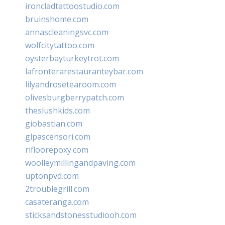
ironcladtattoostudio.com
bruinshome.com
annascleaningsvc.com
wolfcitytattoo.com
oysterbayturkeytrot.com
lafronterarestauranteybar.com
lilyandrosetearoom.com
olivesburgberrypatch.com
theslushkids.com
giobastian.com
glpascensori.com
rifloorepoxy.com
woolleymillingandpaving.com
uptonpvd.com
2troublegrill.com
casateranga.com
sticksandstonesstudiooh.com