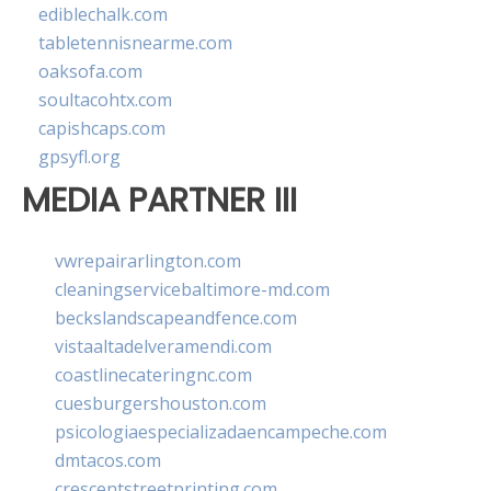
ediblechalk.com
tabletennisnearme.com
oaksofa.com
soultacohtx.com
capishcaps.com
gpsyfl.org
MEDIA PARTNER III
vwrepairarlington.com
cleaningservicebaltimore-md.com
beckslandscapeandfence.com
vistaaltadelveramendi.com
coastlinecateringnc.com
cuesburgershouston.com
psicologiaespecializadaencampeche.com
dmtacos.com
crescentstreetprinting.com