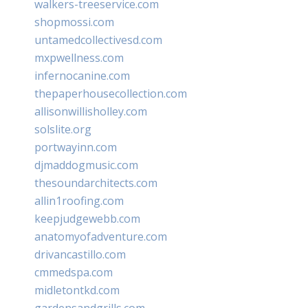
walkers-treeservice.com
shopmossi.com
untamedcollectivesd.com
mxpwellness.com
infernocanine.com
thepaperhousecollection.com
allisonwillisholley.com
solslite.org
portwayinn.com
djmaddogmusic.com
thesoundarchitects.com
allin1roofing.com
keepjudgewebb.com
anatomyofadventure.com
drivancastillo.com
cmmedspa.com
midletontkd.com
gardensandgrills.com