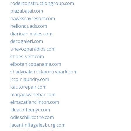
roderconstructiongroup.com
plazabatai.com
hawkscayresort.com
hellonquads.com
diarioanimales.com
decogaleri.com
unavozparadios.com
shoes-vert.com
elbotanicopanama.com
shadyoaksrockportrvpark.com
jccoinlaundry.com
kautorepair.com
marjaeswinebar.com
elmazatlanclinton.com
ideacoffeenyc.com
odieschillicothe.com
lacantinitagalesburg.com