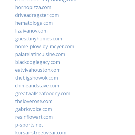
hornopizza.com
driveadragster.com
hematologa.com
lizaivanov.com
guesttinyhomes.com
home-plow-by-meyer.com
palatelatincuisine.com
blackdoglegacy.com
eatvivahouston.com
thebigshowok.com
chimeandstave.com
greatwallseafoodny.com
theloverose.com
gabriovoice.com
resinflowart.com
p-sports.net
korsairstreetwear.com