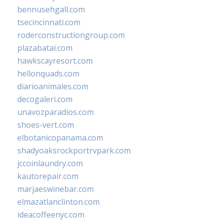
bennusehgall.com
tsecincinnati.com
roderconstructiongroup.com
plazabatai.com
hawkscayresort.com
hellonquads.com
diarioanimales.com
decogaleri.com
unavozparadios.com
shoes-vert.com
elbotanicopanama.com
shadyoaksrockportrvpark.com
jccoinlaundry.com
kautorepair.com
marjaeswinebar.com
elmazatlanclinton.com
ideacoffeenyc.com