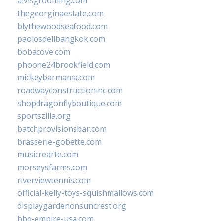
alvisgrooming.com
thegeorginaestate.com
blythewoodseafood.com
paolosdelibangkok.com
bobacove.com
phoone24brookfield.com
mickeybarmama.com
roadwayconstructioninc.com
shopdragonflyboutique.com
sportszilla.org
batchprovisionsbar.com
brasserie-gobette.com
musicrearte.com
morseysfarms.com
riverviewtennis.com
official-kelly-toys-squishmallows.com
displaygardenonsuncrest.org
bbq-empire-usa.com