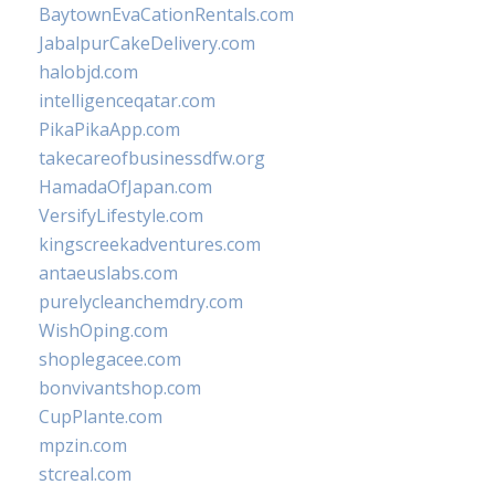
BaytownEvaCationRentals.com
JabalpurCakeDelivery.com
halobjd.com
intelligenceqatar.com
PikaPikaApp.com
takecareofbusinessdfw.org
HamadaOfJapan.com
VersifyLifestyle.com
kingscreekadventures.com
antaeuslabs.com
purelycleanchemdry.com
WishOping.com
shoplegacee.com
bonvivantshop.com
CupPlante.com
mpzin.com
stcreal.com