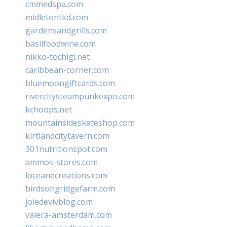
cmmedspa.com
midletontkd.com
gardensandgrills.com
basilfoodwine.com
nikko-tochigi.net
caribbean-corner.com
bluemoongiftcards.com
rivercitysteampunkexpo.com
kchoops.net
mountainsideskateshop.com
kirtlandcitytavern.com
301nutritionspot.com
ammos-stores.com
loceanecreations.com
birdsongridgefarm.com
joiedevivblog.com
valera-amsterdam.com