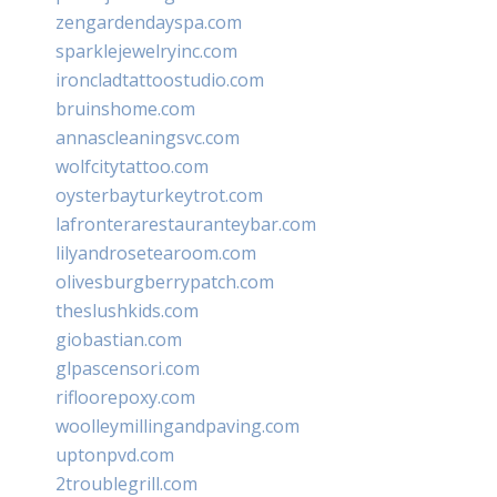
zengardendayspa.com
sparklejewelryinc.com
ironcladtattoostudio.com
bruinshome.com
annascleaningsvc.com
wolfcitytattoo.com
oysterbayturkeytrot.com
lafronterarestauranteybar.com
lilyandrosetearoom.com
olivesburgberrypatch.com
theslushkids.com
giobastian.com
glpascensori.com
rifloorepoxy.com
woolleymillingandpaving.com
uptonpvd.com
2troublegrill.com