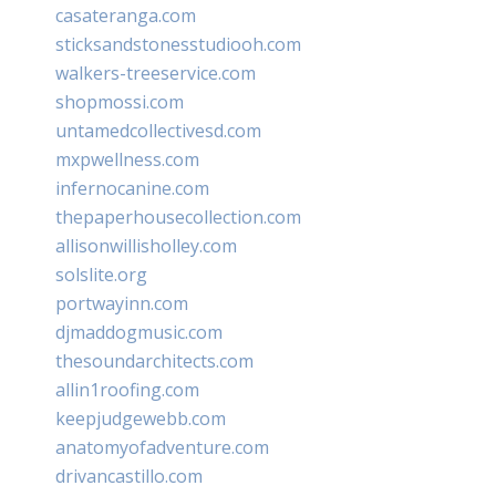
casateranga.com
sticksandstonesstudiooh.com
walkers-treeservice.com
shopmossi.com
untamedcollectivesd.com
mxpwellness.com
infernocanine.com
thepaperhousecollection.com
allisonwillisholley.com
solslite.org
portwayinn.com
djmaddogmusic.com
thesoundarchitects.com
allin1roofing.com
keepjudgewebb.com
anatomyofadventure.com
drivancastillo.com