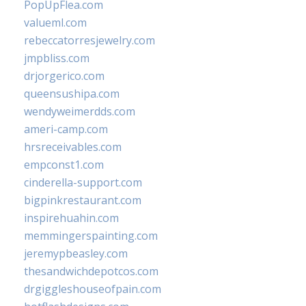
PopUpFlea.com
valueml.com
rebeccatorresjewelry.com
jmpbliss.com
drjorgerico.com
queensushipa.com
wendyweimerdds.com
ameri-camp.com
hrsreceivables.com
empconst1.com
cinderella-support.com
bigpinkrestaurant.com
inspirehuahin.com
memmingerspainting.com
jeremypbeasley.com
thesandwichdepotcos.com
drgiggleshouseofpain.com