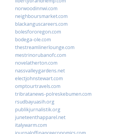
libertybrandhemp.com
norwoodinnwi.com
neighboursmarket.com
blackanguscareers.com
bolesfororegon.com
bodega-ole.com
thestreamlinerlounge.com
mestrinorubanofc.com
novelatherton.com
nassvalleygardens.net
electjohnstewart.com
omptourtravels.com
tribratanews-polreskebumen.com
rsudbayuasih.org
publikjurnalistik.org
juneteenthapparel.net
italywarm.com
journaloffinanceeconomics.com