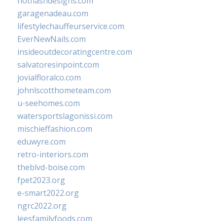
hotflashdesigns.com
garagenadeau.com
lifestylechauffeurservice.com
EverNewNails.com
insideoutdecoratingcentre.com
salvatoresinpoint.com
jovialfloralco.com
johnlscotthometeam.com
u-seehomes.com
watersportslagonissi.com
mischieffashion.com
eduwyre.com
retro-interiors.com
theblvd-boise.com
fpet2023.org
e-smart2022.org
ngrc2022.org
leesfamilyfoods.com