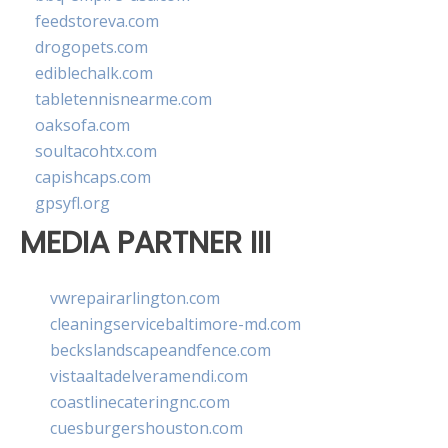
feedstoreva.com
drogopets.com
ediblechalk.com
tabletennisnearme.com
oaksofa.com
soultacohtx.com
capishcaps.com
gpsyfl.org
MEDIA PARTNER III
vwrepairarlington.com
cleaningservicebaltimore-md.com
beckslandscapeandfence.com
vistaaltadelveramendi.com
coastlinecateringnc.com
cuesburgershouston.com