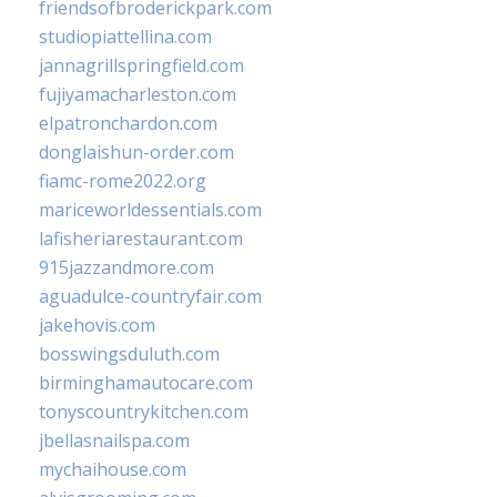
friendsofbroderickpark.com
studiopiattellina.com
jannagrillspringfield.com
fujiyamacharleston.com
elpatronchardon.com
donglaishun-order.com
fiamc-rome2022.org
mariceworldessentials.com
lafisheriarestaurant.com
915jazzandmore.com
aguadulce-countryfair.com
jakehovis.com
bosswingsduluth.com
birminghamautocare.com
tonyscountrykitchen.com
jbellasnailspa.com
mychaihouse.com