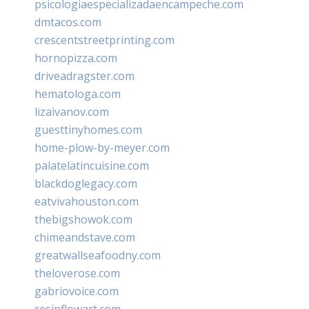
psicologiaespecializadaencampeche.com
dmtacos.com
crescentstreetprinting.com
hornopizza.com
driveadragster.com
hematologa.com
lizaivanov.com
guesttinyhomes.com
home-plow-by-meyer.com
palatelatincuisine.com
blackdoglegacy.com
eatvivahouston.com
thebigshowok.com
chimeandstave.com
greatwallseafoodny.com
theloverose.com
gabriovoice.com
resinflowart.com