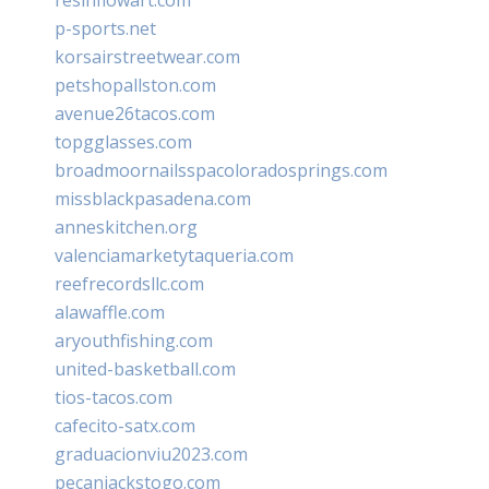
p-sports.net
korsairstreetwear.com
petshopallston.com
avenue26tacos.com
topgglasses.com
broadmoornailsspacoloradosprings.com
missblackpasadena.com
anneskitchen.org
valenciamarketytaqueria.com
reefrecordsllc.com
alawaffle.com
aryouthfishing.com
united-basketball.com
tios-tacos.com
cafecito-satx.com
graduacionviu2023.com
pecanjackstogo.com