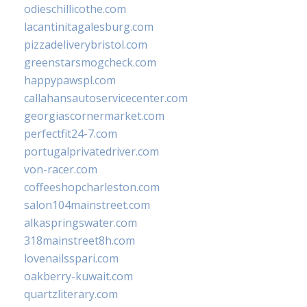
odieschillicothe.com
lacantinitagalesburg.com
pizzadeliverybristol.com
greenstarsmogcheck.com
happypawspl.com
callahansautoservicecenter.com
georgiascornermarket.com
perfectfit24-7.com
portugalprivatedriver.com
von-racer.com
coffeeshopcharleston.com
salon104mainstreet.com
alkaspringswater.com
318mainstreet8h.com
lovenailsspari.com
oakberry-kuwait.com
quartzliterary.com